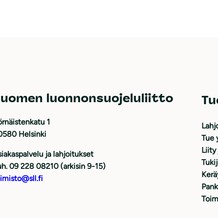
uomen luonnonsuojeluliitto
Tu
rnäistenkatu 1
Lahj
0580 Helsinki
Tue 
Liity
iakaspalvelu ja lahjoitukset
Tuki
h. 09 228 08210 (arkisin 9-15)
Kerä
imisto@sll.fi
Pank
Toim