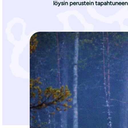
i
löysin perustein tapahtuneen 