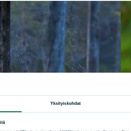
Yksityiskohdat
itä