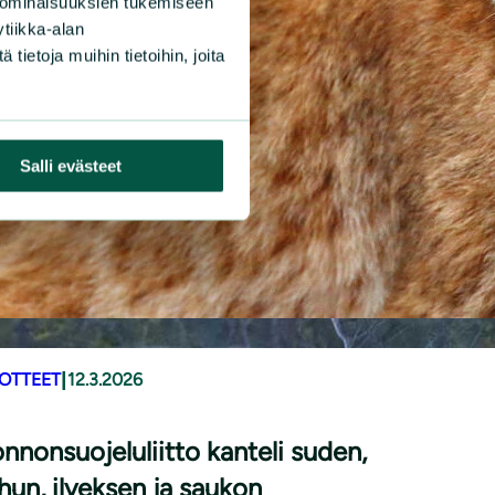
 ominaisuuksien tukemiseen
tiikka-alan
ietoja muihin tietoihin, joita
Salli evästeet
|
DOTTEET
12.3.2026
nnonsuojeluliitto kanteli suden,
hun, ilveksen ja saukon