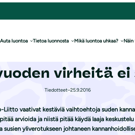
e metsästysvuoden virheitä ei saa toistaa
Auta luontoa
Tietoa luonnosta
Mikä luontoa uhkaa?
Näin
nanhoito kestäväk
oden virheitä ei
Tiedotteet
–
25.9.2016
-Liitto vaativat kestäviä vaihtoehtoja suden kanna
tää arvioida ja niistä pitää käydä laaja keskustelu
susien yliverotukseen johtaneen kannanhoidollisen 