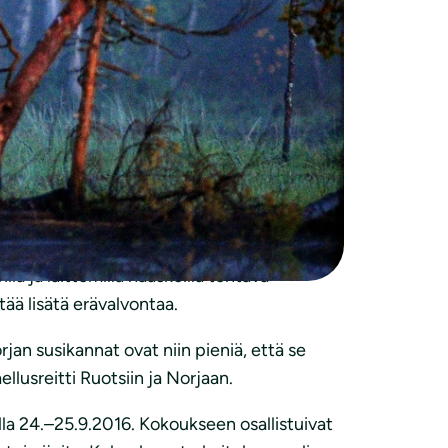
kanssa noin kolmanneksen susistamme. Se on
 aiheuttamattomia susilaumoja.
svuoden kaltainen metsästys vain lisää
irilla. Petoaitoja saa valtiolta ja
n tulee olla edellytys tappoluvalle.
lla ja laittomilla haaskoilla tehtävä
tää lisätä erävalvontaa.
jan susikannat ovat niin pieniä, että se
llusreitti Ruotsiin ja Norjaan.
la 24.–25.9.2016. Kokoukseen osallistuivat