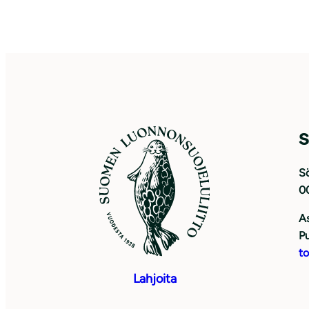
S
Sö
0
As
Pu
to
Lahjoita