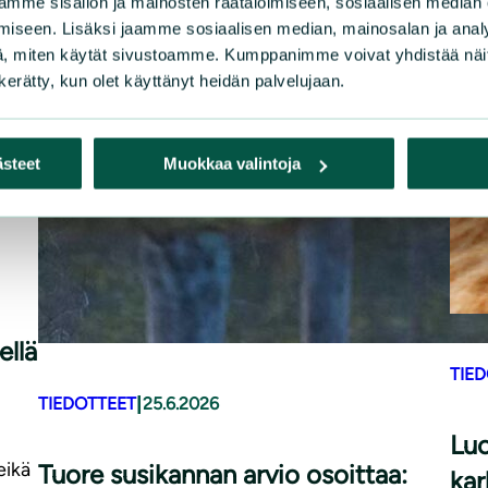
mme sisällön ja mainosten räätälöimiseen, sosiaalisen median
iseen. Lisäksi jaamme sosiaalisen median, mainosalan ja analy
, miten käytät sivustoamme. Kumppanimme voivat yhdistää näitä t
n kerätty, kun olet käyttänyt heidän palvelujaan.
ästeet
Muokkaa valintoja
ellä
TIE
|
TIEDOTTEET
25.6.2026
Luo
eikä
Tuore susikannan arvio osoittaa:
kar