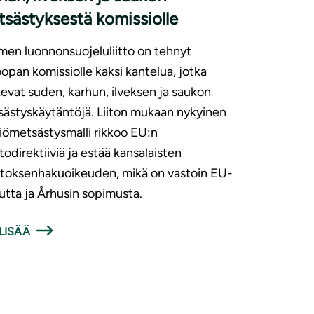
sästyksestä komissiolle
en luonnonsuojeluliitto on tehnyt
opan komissiolle kaksi kantelua, jotka
evat suden, karhun, ilveksen ja saukon
ästyskäytäntöjä. Liiton mukaan nykyinen
tiömetsästysmalli rikkoo EU:n
todirektiiviä ja estää kansalaisten
toksenhakuoikeuden, mikä on vastoin EU-
utta ja Århusin sopimusta.
LISÄÄ