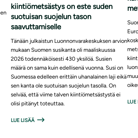
kiintiömetsästys on este suden
met
nen
suotuisan suojelun tason
Suom
saavuttamiselle
Euro
kosk
Tänään julkaistun Luonnonvarakeskuksen arvion
mets
mukaan Suomen susikanta oli maaliskuussa
kiin
2026 todennäköisesti 430 yksilöä. Susien
luon
määrä on sama kuin edellisenä vuonna. Susi on
muu
Suomessa edelleen erittäin uhanalainen laji eikä
oike
sen kanta ole suotuisan suojelun tasolla. On
selvää, että viime talven kiintiömetsästystä ei
LUE 
olisi pitänyt toteuttaa.
LUE LISÄÄ