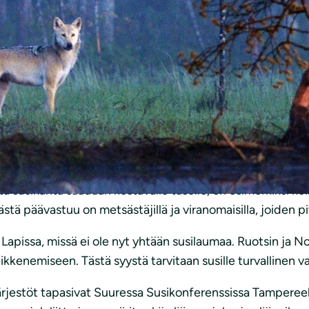
i yhdessä poliisin antamien lupien ja salametsästyksen 
susikannalle liikaa. Se hajotti myös terveitä ja vahinkoja
visesti muita keinoja kuin metsästäminen. Viime metsästy
lla koti- ja tuotantoeläimiä petoaidoilla ja laumanvartijako
ojärjestöt. Vahinkojen ennaltaehkäisykeinojen käyttämise
a susikanta saadaan kestävälle tasolle, on esimerkiksi koiri
tä päävastuu on metsästäjillä ja viranomaisilla, joiden pi
Lapissa, missä ei ole nyt yhtään susilaumaa. Ruotsin ja Nor
kkenemiseen. Tästä syystä tarvitaan susille turvallinen vae
rjestöt tapasivat Suuressa Susikonferenssissa Tampereel