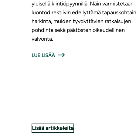
yleisellä kiintiöpyynnillä. Näin varmistetaan
luontodirektiivin edellyttämä tapauskohtai
harkinta, muiden tyydyttävien ratkaisujen
pohdinta sekä päätösten oikeudellinen
valvonta.
LUE LISÄÄ
Lisää artikkeleita