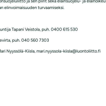
jeluliitto ja sen piirit sekä eläinsuojelu- ja eläinoikeu
an elinvoimaisuuden turvaamiseksi.
tuntija Tapani Veistola, puh. 0400 615 530
nevirta, puh. 040 560 7303
i Nyyssölä-Kiisla, mari.nyyssola-kiisla@luontoliitto.fi