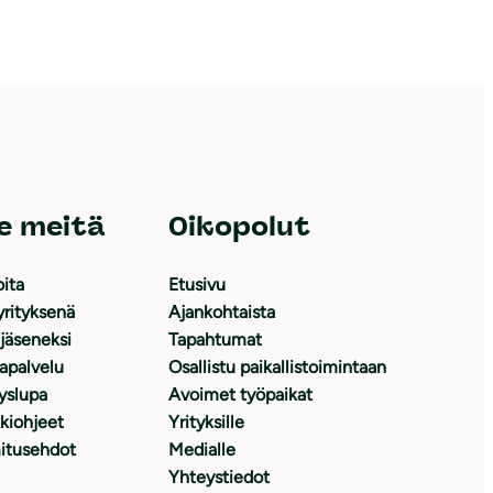
e meitä
Oikopolut
oita
Etusivu
yrityksenä
Ajankohtaista
 jäseneksi
Tapahtumat
japalvelu
Osallistu paikallistoimintaan
yslupa
Avoimet työpaikat
kiohjeet
Yrityksille
itusehdot
Medialle
Yhteystiedot