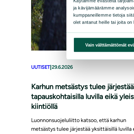
Käytämme evästeitä tarjoama
ja kävijämäärämme analysoim
kumppaneillemme tietoja siitä
olet antanut heille tai joita o
Vain välttämättömät ev
|
UUTISET
29.6.2026
Karhun metsästys tulee järjestää
tapauskohtaisilla luvilla eikä yleis
kiintiöllä
Luonnonsuojeluliitto katsoo, että karhun
metsästys tulee järjestää yksittäisillä luvilla 