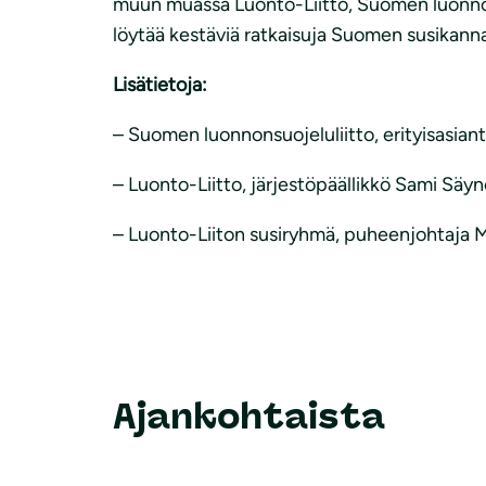
muun muassa Luonto-Liitto, Suomen luonnonsuo
löytää kestäviä ratkaisuja Suomen susikann
Lisätietoja:
– Suomen luonnonsuojeluliitto, erityisasian
– Luonto-Liitto, järjestöpäällikkö Sami Säy
– Luonto-Liiton susiryhmä, puheenjohtaja Mar
Ajankohtaista