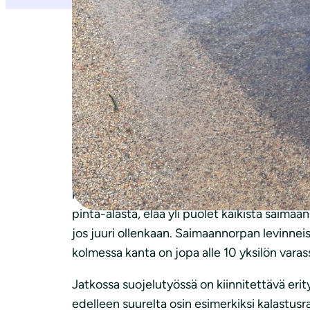
Hillittyyn juhlaan on siis aihetta. Olemme su
Alussa siksi, että norppa on edelleen erittä
edelleen. Suotuisan suojelun taso on vielä h
tarvetta, ja sitä on ennemminkin lisättävä 
Ilmastonmuutos ja sen myötä tulleet leudot 
epävarmuustekijän saimaannorpan kannan kas
kanta on pirstoutunut osapopulaatioiksi Saim
pinta-alasta, elää yli puolet kaikista saimaann
jos juuri ollenkaan. Saimaannorpan levinneis
kolmessa kanta on jopa alle 10 yksilön varas
Jatkossa suojelutyössä on kiinnitettävä erit
edelleen suurelta osin esimerkiksi kalastusr