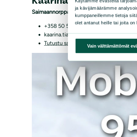
Kaarina Tiainen
Käytämme evästeitä tarjoama
ja kävijämäärämme analysoim
Saimaannorppa-koordinaattori
kumppaneillemme tietoja siitä
olet antanut heille tai joita o
+358 50 530 3270
kaarina.tiainen(a)sll.fi
Tutustu saimaannorpan suojeluun
Vain välttämättömät ev