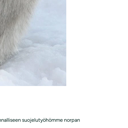
unnalliseen suojelutyöhömme norpan