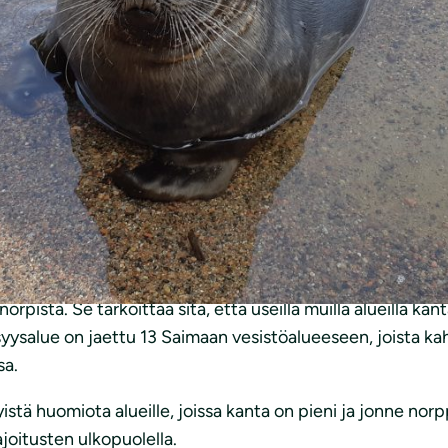
ojelutyössä oikealla polulla. Tosin vasta hyvin alussa.
in uhanalainen ja kanta on pieni. Uhka- ja epävarmuusteki
yvin kaukana – todennäköisesti jossain nelinumeroisessa l
kuin tyydyttävä nykytasoon.
talvet ja epävakaat pesimäolosuhteet ovat todellisuutta 
vulle. Samanaikaisesti erittäin uhanalaisen eläimen ge
aan eri vesistöalueille. Pihlajavedellä ja Haukivedellä, 
orpista. Se tarkoittaa sitä, että useilla muilla alueilla kan
yysalue on jaettu 13 Saimaan vesistöalueeseen, joista kah
sa.
yistä huomiota alueille, joissa kanta on pieni ja jonne no
ajoitusten ulkopuolella.