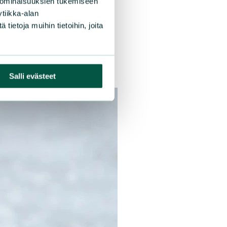
 ominaisuuksien tukemiseen
tiikka-alan
ietoja muihin tietoihin, joita
Salli evästeet