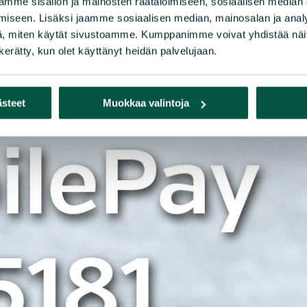
mme sisällön ja mainosten räätälöimiseen, sosiaalisen median
iseen. Lisäksi jaamme sosiaalisen median, mainosalan ja analy
, miten käytät sivustoamme. Kumppanimme voivat yhdistää näitä t
n kerätty, kun olet käyttänyt heidän palvelujaan.
ästeet
Muokkaa valintoja