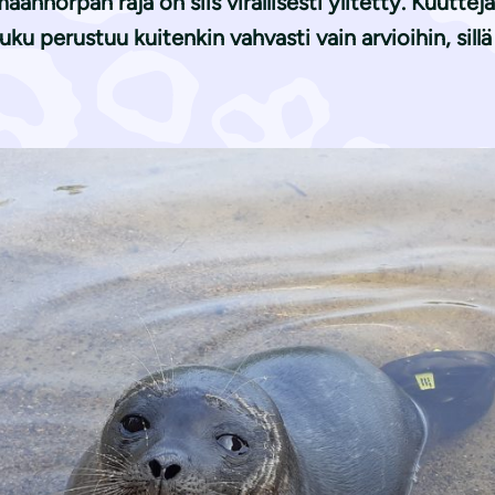
aannorpan raja on siis virallisesti ylitetty. Kuutt
ku perustuu kuitenkin vahvasti vain arvioihin, sill