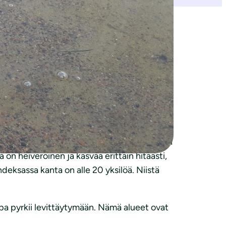
jöitä saimaannorpan elämässä riittää
uvussa. Suojelutyölle on siis edelleen
jo nyt ja aiheuttavat selkeän
neettinen monimuotoisuus on kapea, sillä
mitkä kattavat reilun viidesosan koko Saimaan
ta on heiveröinen ja kasvaa erittäin hitaasti,
deksassa kanta on alle 20 yksilöä. Niistä
rppa pyrkii levittäytymään. Nämä alueet ovat