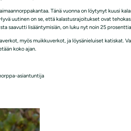
saimaannorppakantaa. Tänä vuonna on löytynyt kuusi kala
Hyvä uutinen on se, että kalastusrajoitukset ovat tehoka
sta saavutti lisääntymisiän, on luku nyt noin 25 prosenttia
laverkot, myös muikkuverkot, ja löysänieluiset katiskat. Va
etään koko ajan.
norppa-asiantuntija