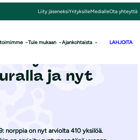
Liity jäseneksi
Yrityksille
Medialle
Ota yhteyttä
 toimimme
Tule mukaan
Ajankohtaista
LAHJOITA
 400 yksilön
uralla ja nyt
: norppia on nyt arviolta 410 yksilöä.