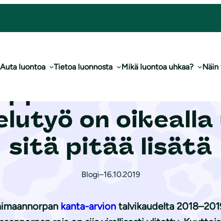
– suojelutyö on oikealla uralla ja nyt sitä pitää lisätä
Auta luontoa
Tietoa luonnosta
Mikä luontoa uhkaa?
Näin
rp­pa­kan­ta rikkoi
elutyö on oikealla 
sitä pitää lisätä
Blogi
–
16.10.2019
 saimaannorpan
kanta-arvion
talvikaudelta 2018–2019