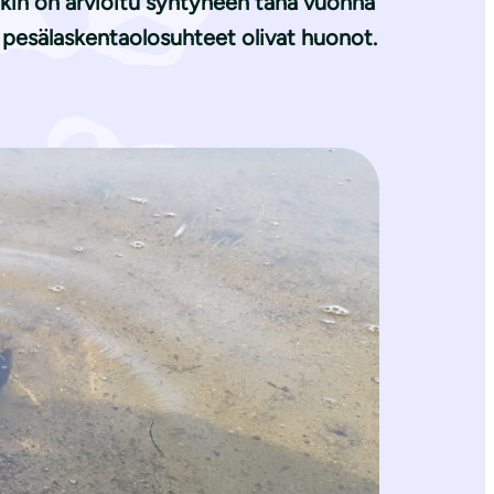
ejakin on arvioitu syntyneen tänä vuonna
ä pesälaskentaolosuhteet olivat huonot.