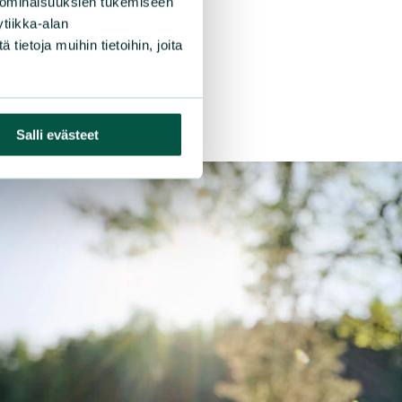
 ominaisuuksien tukemiseen
tiikka-alan
ietoja muihin tietoihin, joita
Salli evästeet