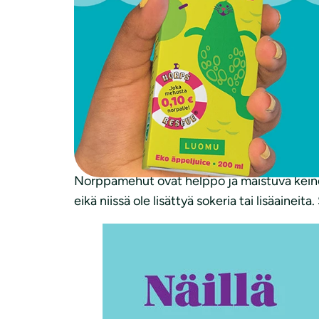
Raikastamon tuen avulla on jaettu tietoa no
Verkkojen ohella löysänieluinen katiska on e
norppaturvallista Saimaa-katiskaa, joilla v
suojelutyöhön kuten ympäristökasvatuksee
Raikastamon uusi tuoteomistaja Arho Food
mehujen avulla hyvää. Saimaannorppa on yks
Saimaassa myös tulevaisuudessa”, kertoo A
Norppamehut ovat helppo ja maistuva keino 
eikä niissä ole lisättyä sokeria tai lisäainei