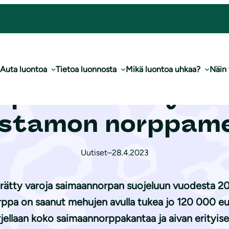
00 euroa Raikastamon norppamehuilla
Auta luontoa
Tietoa luonnosta
Mikä luontoa uhkaa?
Näin
palle kerätty 12
stamon norppame
Uutiset
–
28.4.2023
ätty varoja saimaannorpan suojeluun vuodesta 20
pa on saanut mehujen avulla tukea jo 120 000 eur
arjellaan koko saimaannorppakantaa ja aivan erityise