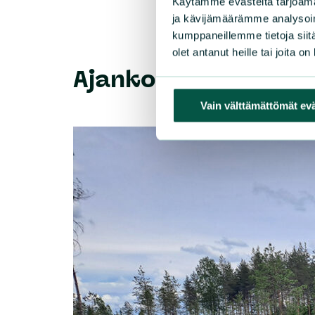
Käytämme evästeitä tarjoama
ja kävijämäärämme analysoim
kumppaneillemme tietoja siitä
olet antanut heille tai joita o
Ajankohtaista
Vain välttämättömät ev