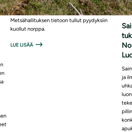
löydettiin lauantaina kuolleena löysänieluisesta
UUT
katiskasta. Kuutti on jo yhdeksäs tänä vuonna
Metsähallituksen tietoon tullut pyydyksiin
Sai
kuollut norppa.
tuk
No
LUE LISÄÄ
Luo
en
Saim
en
ja i
sa
uhka
luon
teke
pill
sen
konk
eet
apuk