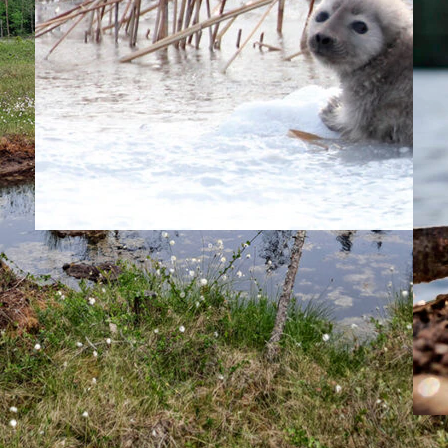
|
UUTISET
13.7.2026
Saimaannorpan kuutti hukkui
laittomaan katiskaan
Suru-uutinen Saimaalta. Saimaannorpan kuutti