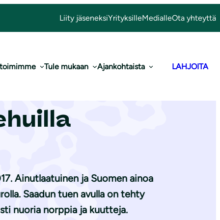
Liity jäseneksi
Yrityksille
Medialle
Ota yhteyttä
 toimimme
Tule mukaan
Ajankohtaista
LAHJOITA
0 000 euroa
huilla
17. Ainutlaatuinen ja Suomen ainoa
olla. Saadun tuen avulla on tehty
sti nuoria norppia ja kuutteja.