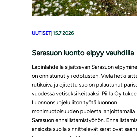
|
UUTISET
15.7.2026
Sarasuon luonto elpyy vauhdilla
Lapinlahdella sijaitsevan Sarasuon elpymin
on onnistunut yli odotusten. Vielä hetki sitt
rutikuiva ja ojitettu suo on palautunut paris
vuodessa vetiseksi keitaaksi. Piirla Oy tukee
Luonnonsuojeluliiton työtä luonnon
monimuotoisuuden puolesta lahjoittamalla
Sarasuon ennallistamistyöhön. Ennallistami
ansiosta suolla sinnittelevät sarat ovat saan