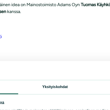
äinen idea on Mainostoimisto Adams Oyn
Tuomas Käyhk
sen
kanssa.
ö
Yksityiskohdat
itä