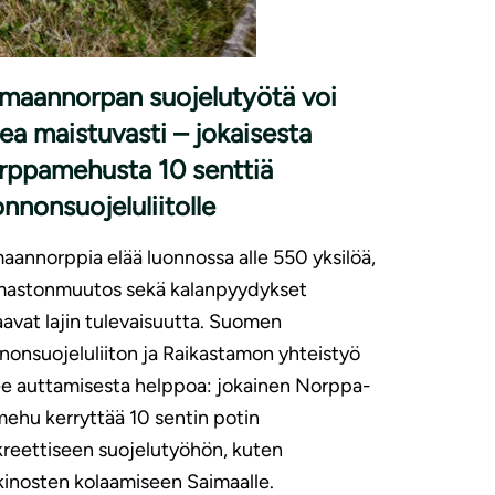
|
ISET
2.7.2026
maannorpan suojelutyötä voi
ea maistuvasti – jokaisesta
rppamehusta 10 senttiä
nnonsuojeluliitolle
aannorppia elää luonnossa alle 550 yksilöä,
lmastonmuutos sekä kalanpyydykset
avat lajin tulevaisuutta. Suomen
nonsuojeluliiton ja Raikastamon yhteistyö
e auttamisesta helppoa: jokainen Norppa-
imehu kerryttää 10 sentin potin
reettiseen suojelutyöhön, kuten
inosten kolaamiseen Saimaalle.