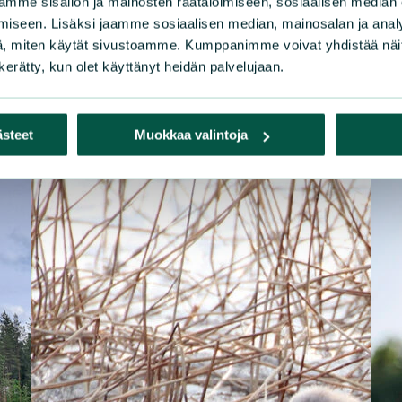
mme sisällön ja mainosten räätälöimiseen, sosiaalisen median
iseen. Lisäksi jaamme sosiaalisen median, mainosalan ja analy
, miten käytät sivustoamme. Kumppanimme voivat yhdistää näitä t
n kerätty, kun olet käyttänyt heidän palvelujaan.
ästeet
Muokkaa valintoja