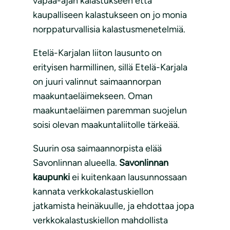
vapaa-ajan kalastukseen että
kaupalliseen kalastukseen on jo monia
norppaturvallisia kalastusmenetelmiä.
Etelä-Karjalan liiton lausunto on
erityisen harmillinen, sillä Etelä-Karjala
on juuri valinnut saimaannorpan
maakuntaeläimekseen. Oman
maakuntaeläimen paremman suojelun
soisi olevan maakuntaliitolle tärkeää.
Suurin osa saimaannorpista elää
Savonlinnan alueella.
Savonlinnan
kaupunki
ei kuitenkaan lausunnossaan
kannata verkkokalastuskiellon
jatkamista heinäkuulle, ja ehdottaa jopa
verkkokalastuskiellon mahdollista