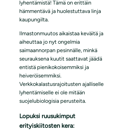
lyhentämistä! Tämä on erittäin
hämmentävä ja huolestuttava linja
kaupungilta.
Ilmastonmuutos aikaistaa keväitä ja
aiheuttaa jo nyt ongelmia
saimaannorpan pesinnälle, minkä
seurauksena kuutit saattavat jäädä
entistä pienikokoisemmiksi ja
heiveröisemmiksi.
Verkkokalastusrajoitusten ajalliselle
lyhentämiselle ei ole mitään
suojelubiologisia perusteita.
Lopuksi ruusukimput
erityiskiitosten kera: