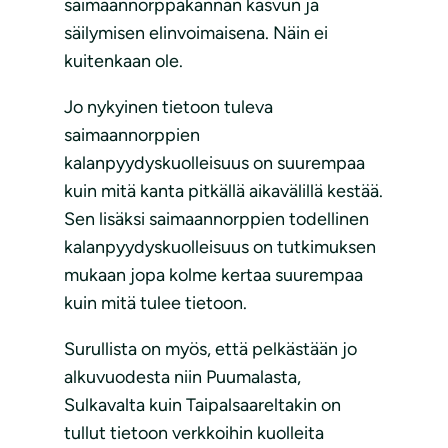
saimaannorppakannan kasvun ja
säilymisen elinvoimaisena. Näin ei
kuitenkaan ole.
Jo nykyinen tietoon tuleva
saimaannorppien
kalanpyydyskuolleisuus on suurempaa
kuin mitä kanta pitkällä aikavälillä kestää.
Sen lisäksi saimaannorppien todellinen
kalanpyydyskuolleisuus on tutkimuksen
mukaan jopa kolme kertaa suurempaa
kuin mitä tulee tietoon.
Surullista on myös, että pelkästään jo
alkuvuodesta niin Puumalasta,
Sulkavalta kuin Taipalsaareltakin on
tullut tietoon verkkoihin kuolleita