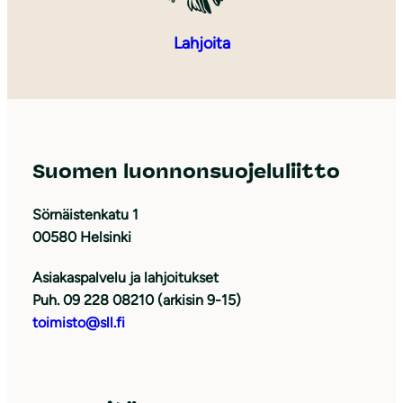
Lahjoita
Suomen luonnonsuojeluliitto
Sörnäistenkatu 1
00580 Helsinki
Asiakaspalvelu ja lahjoitukset
Puh. 09 228 08210 (arkisin 9-15)
toimisto@sll.fi