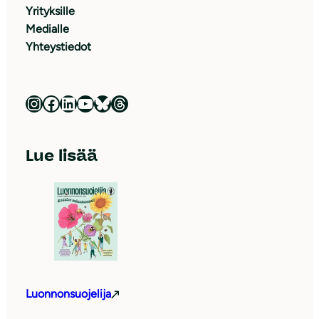
Yrityksille
Medialle
Yhteystiedot
Luonnonsuojeluliitto Instagramissa
Luonnonsuojeluliitto Facebookissa
Luonnonsuojeluliitto LinkedInissä
Luonnonsuojeluliiton YouTube-kanava
Luonnonsuojeluliitto Blueskyssa
Luonnonsuojeluliitto Threadsissa
Lue lisää
Luonnonsuojelija