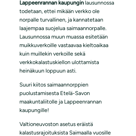
Lappeenrannan kaupungin
lausunnossa
todetaan, ettei mikään verkko ole
norpalle turvallinen, ja kannatetaan
laajempaa suojelua saimaannorpalle.
Lausunnossa muun muassa esitetään
muikkuverkoille vastaavaa kieltoaikaa
kuin muillekin verkoille sekä
verkkokalastuskiellon ulottamista
heinäkuun loppuun asti.
Suuri kiitos saimaannorppien
puolustamisesta Etelä-Savon
maakuntaliitolle ja Lappeenrannan
kaupungille!
Valtioneuvoston asetus eräistä
kalastusrajoituksista Saimaalla vuosille