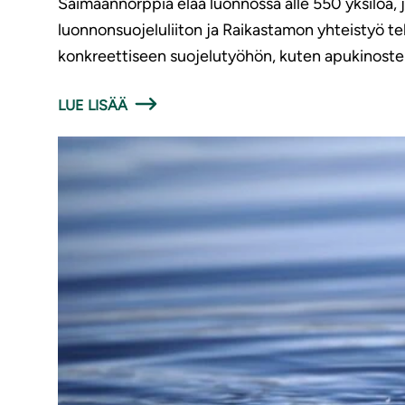
Saimaannorppia elää luonnossa alle 550 yksilöä,
luonnonsuojeluliiton ja Raikastamon yhteistyö t
konkreettiseen suojelutyöhön, kuten apukinoste
LUE LISÄÄ