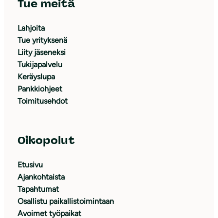
Tue meitä
Lahjoita
Tue yrityksenä
Liity jäseneksi
Tukijapalvelu
Keräyslupa
Pankkiohjeet
Toimitusehdot
Oikopolut
Etusivu
Ajankohtaista
Tapahtumat
Osallistu paikallistoimintaan
Avoimet työpaikat