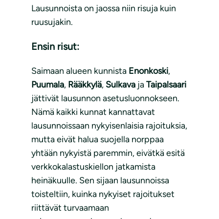
Lausunnoista on jaossa niin risuja kuin
ruusujakin.
Ensin risut:
Saimaan alueen kunnista
Enonkoski
,
Puumala
,
Rääkkylä
,
Sulkava
ja
Taipalsaari
jättivät lausunnon asetusluonnokseen.
Nämä kaikki kunnat kannattavat
lausunnoissaan nykyisenlaisia rajoituksia,
mutta eivät halua suojella norppaa
yhtään nykyistä paremmin, eivätkä esitä
verkkokalastuskiellon jatkamista
heinäkuulle. Sen sijaan lausunnoissa
toisteltiin, kuinka nykyiset rajoitukset
riittävät turvaamaan