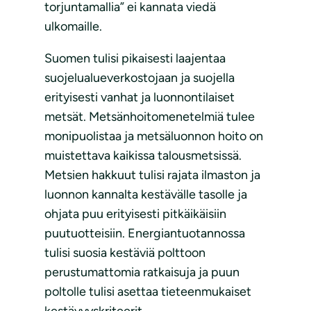
torjuntamallia” ei kannata viedä
ulkomaille.
Suomen tulisi pikaisesti laajentaa
suojelualueverkostojaan ja suojella
erityisesti vanhat ja luonnontilaiset
metsät. Metsänhoitomenetelmiä tulee
monipuolistaa ja metsäluonnon hoito on
muistettava kaikissa talousmetsissä.
Metsien hakkuut tulisi rajata ilmaston ja
luonnon kannalta kestävälle tasolle ja
ohjata puu erityisesti pitkäikäisiin
puutuotteisiin. Energiantuotannossa
tulisi suosia kestäviä polttoon
perustumattomia ratkaisuja ja puun
poltolle tulisi asettaa tieteenmukaiset