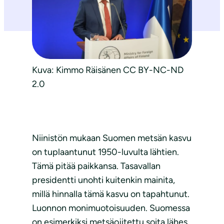
Kuva: Kimmo Räisänen CC BY-NC-ND
2.0
Niinistön mukaan Suomen metsän kasvu
on tuplaantunut 1950-luvulta lähtien.
Tämä pitää paikkansa. Tasavallan
presidentti unohti kuitenkin mainita,
millä hinnalla tämä kasvu on tapahtunut.
Luonnon monimuotoisuuden. Suomessa
on esimerkiksi metsäojitettu soita lähes