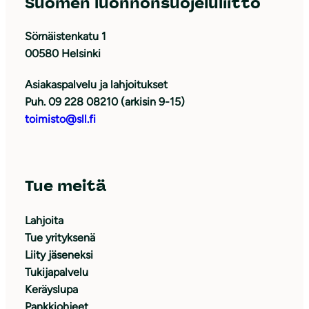
Suomen luonnonsuojeluliitto
Sörnäistenkatu 1
00580 Helsinki
Asiakaspalvelu ja lahjoitukset
Puh. 09 228 08210 (arkisin 9-15)
toimisto@sll.fi
Tue meitä
Lahjoita
Tue yrityksenä
Liity jäseneksi
Tukijapalvelu
Keräyslupa
Pankkiohjeet