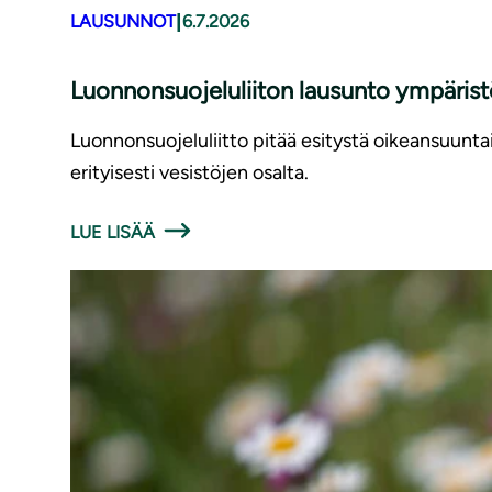
|
LAUSUNNOT
6.7.2026
Luonnonsuojeluliiton lausunto ympäris
Luonnonsuojeluliitto pitää esitystä oikeansuunt
erityisesti vesistöjen osalta.
LUE LISÄÄ