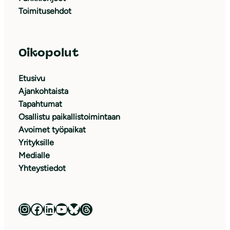
Toimitusehdot
Oikopolut
Etusivu
Ajankohtaista
Tapahtumat
Osallistu paikallistoimintaan
Avoimet työpaikat
Yrityksille
Medialle
Yhteystiedot
Luonnonsuojeluliitto Instagramissa
Luonnonsuojeluliitto Facebookissa
Luonnonsuojeluliitto LinkedInissä
Luonnonsuojeluliiton YouTube-kanava
Luonnonsuojeluliitto Blueskyssa
Luonnonsuojeluliitto Threadsissa