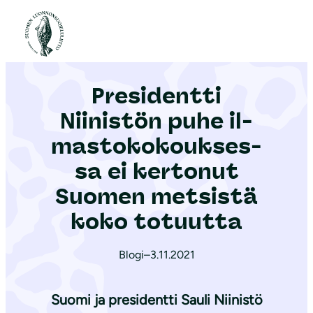
S
i
Etusivu
|
Ajankohtaista
|
Presidentti Niinistön puhe il­mas­to­ko­kouk­ses­sa ei kertonut Suomen metsistä koko totuutta
i
r
Presidentti
r
y
Niinistön puhe il­
s
mas­to­ko­kouk­ses­
i
sa ei kertonut
s
ä
Suomen metsistä
l
koko totuutta
t
ö
Blogi
–
3.11.2021
ö
n
Suomi ja presidentti
Sauli Niinistö