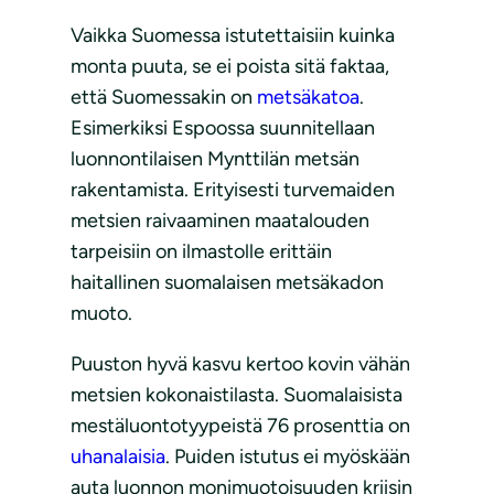
Vaikka Suomessa istutettaisiin kuinka
monta puuta, se ei poista sitä faktaa,
että Suomessakin on
metsäkatoa
.
Esimerkiksi Espoossa suunnitellaan
luonnontilaisen Mynttilän metsän
rakentamista. Erityisesti turvemaiden
metsien raivaaminen maatalouden
tarpeisiin on ilmastolle erittäin
haitallinen suomalaisen metsäkadon
muoto.
Puuston hyvä kasvu kertoo kovin vähän
metsien kokonaistilasta. Suomalaisista
mestäluontotyypeistä 76 prosenttia on
uhanalaisia
. Puiden istutus ei myöskään
auta luonnon monimuotoisuuden kriisin