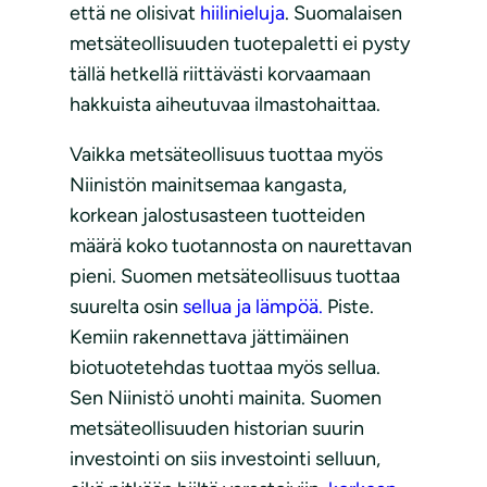
että ne olisivat
hiilinieluja
. Suomalaisen
metsäteollisuuden tuotepaletti ei pysty
tällä hetkellä riittävästi korvaamaan
hakkuista aiheutuvaa ilmastohaittaa.
Vaikka metsäteollisuus tuottaa myös
Niinistön mainitsemaa kangasta,
korkean jalostusasteen tuotteiden
määrä koko tuotannosta on naurettavan
pieni. Suomen metsäteollisuus tuottaa
suurelta osin
sellua ja lämpöä.
Piste.
Kemiin rakennettava jättimäinen
biotuotetehdas tuottaa myös sellua.
Sen Niinistö unohti mainita. Suomen
metsäteollisuuden historian suurin
investointi on siis investointi selluun,