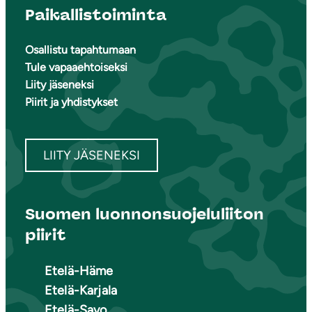
Paikallistoiminta
Osallistu tapahtumaan
Tule vapaaehtoiseksi
Liity jäseneksi
Piirit ja yhdistykset
LIITY JÄSENEKSI
Suomen luonnonsuojeluliiton
piirit
Etelä-Häme
Etelä-Karjala
Etelä-Savo