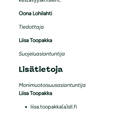
kestävyyskriteerit.
Oona Lohilahti
Tiedottaja
Liisa Toopakka
Suojeluasiantuntija
Lisätietoja
Monimuotoisuusasiantuntija
Liisa Toopakka
liisa.toopakka(a)sll.fi