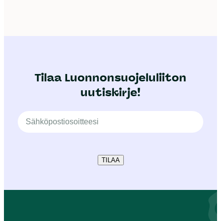
Tilaa Luonnonsuojeluliiton
uutiskirje!
TILAA