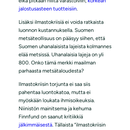
eikä pitkään hiiltä varastoiviin,
korkean
jalostusasteen tuotteisiin
.
Lisäksi ilmastokriisiä ei voida ratkaista
luonnon kustannuksella. Suomen
metsäteollisuus on pääsyy siihen, että
Suomen uhanalaisista lajeista kolmannes
elää metsissä. Uhanalaisia lajeja on yli
800. Onko tämä merkki maailman
parhaasta metsätaloudesta?
Ilmastokriisin torjunta ei saa siis
pahentaa luontokatoa, mutta ei
myöskään loukata ihmisoikeuksia.
Niinistön mainitsema ja kehuma
Finnfund on saanut kritiikkiä
jälkimmäisestä
. Tällaista “ilmastokriisin