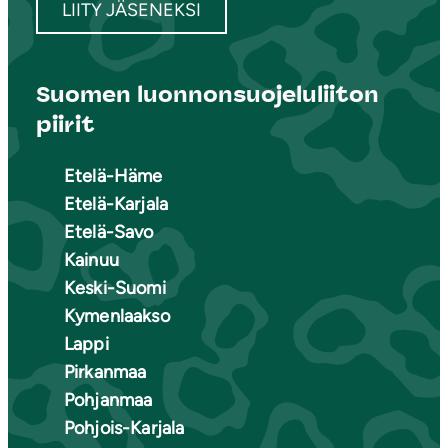
LIITY JÄSENEKSI
Suomen luonnonsuojeluliiton
piirit
Etelä-Häme
Etelä-Karjala
Etelä-Savo
Kainuu
Keski-Suomi
Kymenlaakso
Lappi
Pirkanmaa
Pohjanmaa
Pohjois-Karjala