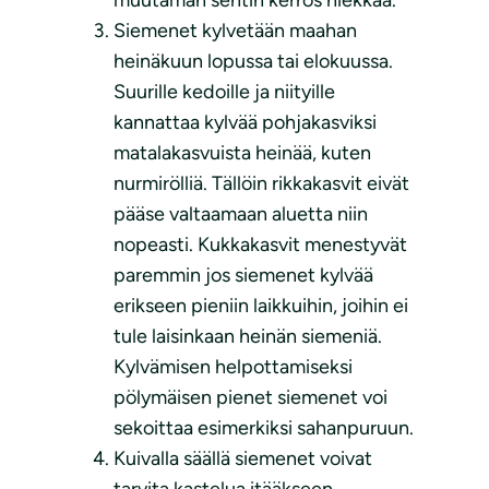
Siemenet kylvetään maahan
heinäkuun lopussa tai elokuussa.
Suurille kedoille ja niityille
kannattaa kylvää pohjakasviksi
matalakasvuista heinää, kuten
nurmirölliä. Tällöin rikkakasvit eivät
pääse valtaamaan aluetta niin
nopeasti. Kukkakasvit menestyvät
paremmin jos siemenet kylvää
erikseen pieniin laikkuihin, joihin ei
tule laisinkaan heinän siemeniä.
Kylvämisen helpottamiseksi
pölymäisen pienet siemenet voi
sekoittaa esimerkiksi sahanpuruun.
Kuivalla säällä siemenet voivat
tarvita kastelua itääkseen.