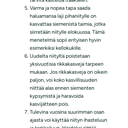
Varma ja nopea tapa saada
haluamansa laji pihaniitylle on
kasvattaa siemenistä taimia, jotka
siirretään niitylle elokuussa. Tämä
menetelmä sopii erityisen hyvin
esimerkiksi kellokukille.
Uudelta niityltä poistetaan
yksivuotisia rikkakasveja tarpeen
mukaan. Jos rikkakasveja on oikein
paljon, voi koko kasvillisuuden
niittää alas ennen siementen
kypsymistä ja haravoida
kasvijätteen pois.
Tulevina vuosina suurimman osan
ajasta voi käyttää niityn ihasteluun
ja tarkkailuun. Hoidoksi riittää