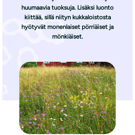
huumaavia tuoksuja. Lisäksi luonto
kiittää, sillä niityn kukkaloistosta
hyötyvät monenlaiset pörriäiset ja
mönkiäiset.