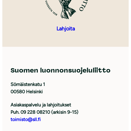
Lahjoita
Suomen luonnonsuojeluliitto
Sörnäistenkatu 1
00580 Helsinki
Asiakaspalvelu ja lahjoitukset
Puh. 09 228 08210 (arkisin 9-15)
toimisto@sll.fi