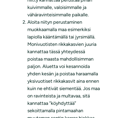
kuivimmalle, valoisimmalle ja
vähäravinteisimmalle paikalle.
Aloita niityn perustaminen
muokkaamalla maa esimerkiksi
lapiolla kääntämällä tai jyrsimällä.
Monivuotisten rikkakasvien juuria
kannattaa tässä yhteydessä
poistaa maasta mahdollisimman
paljon. Aluetta voi kesannoida
yhden kesän ja poistaa haraamalla
yksivuotiset rikkakasvit aina ennen
kuin ne ehtivät siementää. Jos maa
on ravinteista ja multavaa, sitä
kannattaa ”köyhdyttää”
sekoittamalla pintamaahan
muutaman sentin kerros hiekkaa.