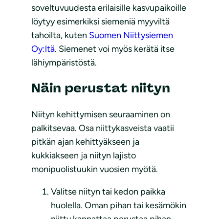
soveltuvuudesta erilaisille kasvupaikoille
löytyy esimerkiksi siemeniä myyviltä
tahoilta, kuten
Suomen Niittysiemen
Oy:ltä
. Siemenet voi myös kerätä itse
lähiympäristöstä.
Näin perustat niityn
Niityn kehittymisen seuraaminen on
palkitsevaa. Osa niittykasveista vaatii
pitkän ajan kehittyäkseen ja
kukkiakseen ja niityn lajisto
monipuolistuukin vuosien myötä.
Valitse niityn tai kedon paikka
huolella. Oman pihan tai kesämökin
niitty kannattaa perustaa pihan