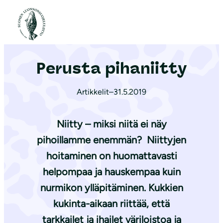
S
i
Etusivu
|
Ajankohtaista
|
Perusta pihaniitty
i
r
Perusta pihaniitty
r
y
Artikkelit
–
31.5.2019
s
i
s
Niitty – miksi niitä ei näy
ä
pihoillamme enemmän? Niittyjen
l
hoitaminen on huomattavasti
t
helpompaa ja hauskempaa kuin
ö
nurmikon ylläpitäminen. Kukkien
ö
kukinta-aikaan riittää, että
n
tarkkailet ja ihailet väriloistoa ja