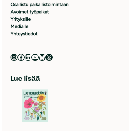
Osallistu paikallistoimintaan
Avoimet työpaikat
Yrityksille
Medialle
Yhteystiedot
Luonnonsuojeluliitto Instagramissa
Luonnonsuojeluliitto Facebookissa
Luonnonsuojeluliitto LinkedInissä
Luonnonsuojeluliiton YouTube-kanava
Luonnonsuojeluliitto Blueskyssa
Luonnonsuojeluliitto Threadsissa
Lue lisää