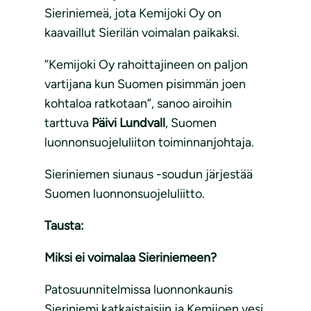
Sieriniemeä, jota Kemijoki Oy on
kaavaillut Sierilän voimalan paikaksi.
”Kemijoki Oy rahoittajineen on paljon
vartijana kun Suomen pisimmän joen
kohtaloa ratkotaan”, sanoo airoihin
tarttuva
Päivi Lundvall
, Suomen
luonnonsuojeluliiton toiminnanjohtaja.
Sieriniemen siunaus -soudun järjestää
Suomen luonnonsuojeluliitto.
Tausta:
Miksi ei voimalaa Sieriniemeen?
Patosuunnitelmissa luonnonkaunis
Sieriniemi katkaistaisiin ja Kemijoen vesi