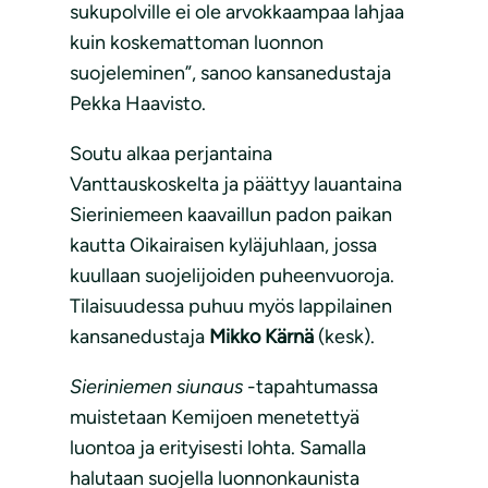
sukupolville ei ole arvokkaampaa lahjaa
kuin koskemattoman luonnon
suojeleminen”, sanoo kansanedustaja
Pekka Haavisto.
Soutu alkaa perjantaina
Vanttauskoskelta ja päättyy lauantaina
Sieriniemeen kaavaillun padon paikan
kautta Oikairaisen kyläjuhlaan, jossa
kuullaan suojelijoiden puheenvuoroja.
Tilaisuudessa puhuu myös lappilainen
kansanedustaja
Mikko Kärnä
(kesk).
Sieriniemen siunaus
-tapahtumassa
muistetaan Kemijoen menetettyä
luontoa ja erityisesti lohta. Samalla
halutaan suojella luonnonkaunista