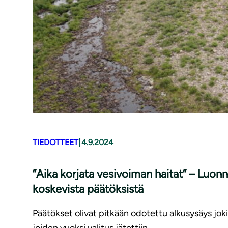
|
TIEDOTTEET
4.9.2024
”Aika korjata vesivoiman haitat” – Luon­non­su
koskevista päätöksistä
Päätökset olivat pitkään odotettu alkusysäys joki