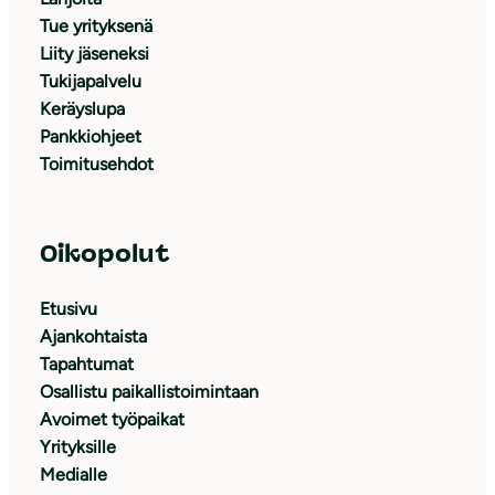
Tue yrityksenä
Liity jäseneksi
Tukijapalvelu
Keräyslupa
Pankkiohjeet
Toimitusehdot
Oikopolut
Etusivu
Ajankohtaista
Tapahtumat
Osallistu paikallistoimintaan
Avoimet työpaikat
Yrityksille
Medialle