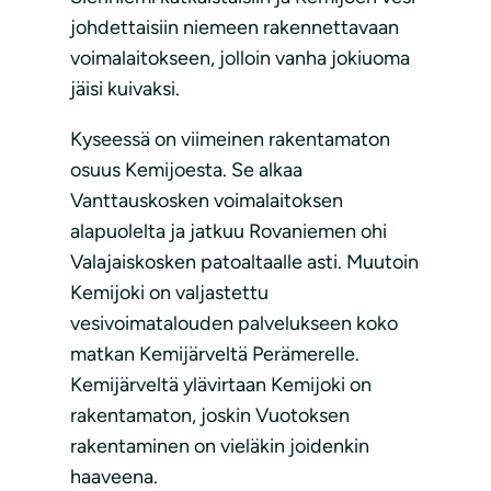
johdettaisiin niemeen rakennettavaan
voimalaitokseen, jolloin vanha jokiuoma
jäisi kuivaksi.
Kyseessä on viimeinen rakentamaton
osuus Kemijoesta. Se alkaa
Vanttauskosken voimalaitoksen
alapuolelta ja jatkuu Rovaniemen ohi
Valajaiskosken patoaltaalle asti. Muutoin
Kemijoki on valjastettu
vesivoimatalouden palvelukseen koko
matkan Kemijärveltä Perämerelle.
Kemijärveltä ylävirtaan Kemijoki on
rakentamaton, joskin Vuotoksen
rakentaminen on vieläkin joidenkin
haaveena.