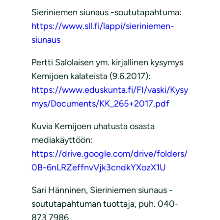
Sieriniemen siunaus -soututapahtuma:
https://www.sll.fi/lappi/sieriniemen-
siunaus
Pertti Salolaisen ym. kirjallinen kysymys
Kemijoen kalateista (9.6.2017):
https://www.eduskunta.fi/FI/vaski/Kysy
mys/Documents/KK_265+2017.pdf
Kuvia Kemijoen uhatusta osasta
mediakäyttöön:
https://drive.google.com/drive/folders/
0B-6nLRZeffnvVjk3cndkYXozX1U
Sari Hänninen, Sieriniemen siunaus -
soututapahtuman tuottaja, puh. 040-
873 7986