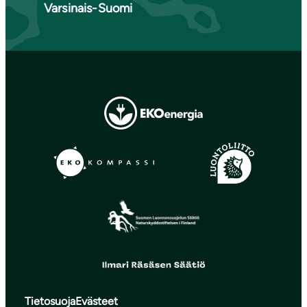
Varsinais-Suomi
Tietosuoja
Evästeet