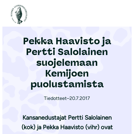
S
i
Etusivu
|
Ajankohtaista
|
Pekka Haavisto ja Pertti Salolainen suojelemaan Kemijoen puolustamista
i
r
Pekka Haavisto ja
r
y
Pertti Salolainen
s
suojelemaan
i
Kemijoen
s
ä
puolustamista
l
t
Tiedotteet
–
20.7.2017
ö
ö
Kansanedustajat Pertti Salolainen
n
(kok) ja Pekka Haavisto (vihr) ovat