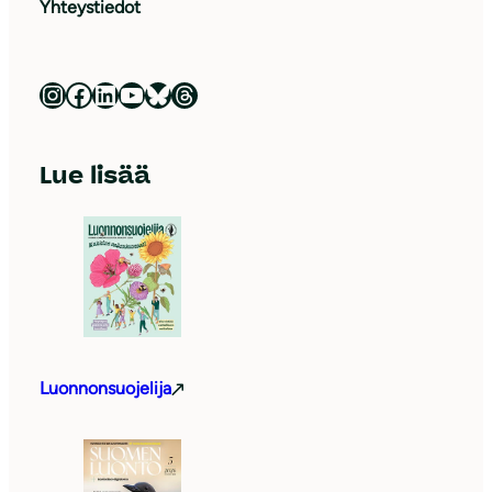
Yhteystiedot
Luonnonsuojeluliitto Instagramissa
Luonnonsuojeluliitto Facebookissa
Luonnonsuojeluliitto LinkedInissä
Luonnonsuojeluliiton YouTube-kanava
Luonnonsuojeluliitto Blueskyssa
Luonnonsuojeluliitto Threadsissa
Lue lisää
Luonnonsuojelija