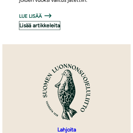
joiden vuoksi valitus jätettiin.
LUE LISÄÄ
Lisää artikkeleita
Lahjoita