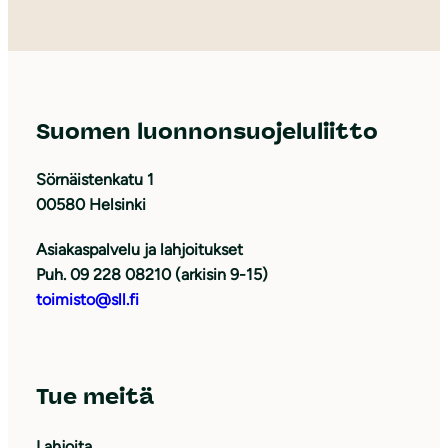
Suomen luonnonsuojeluliitto
Sörnäistenkatu 1
00580 Helsinki
Asiakaspalvelu ja lahjoitukset
Puh. 09 228 08210 (arkisin 9-15)
toimisto@sll.fi
Tue meitä
Lahjoita