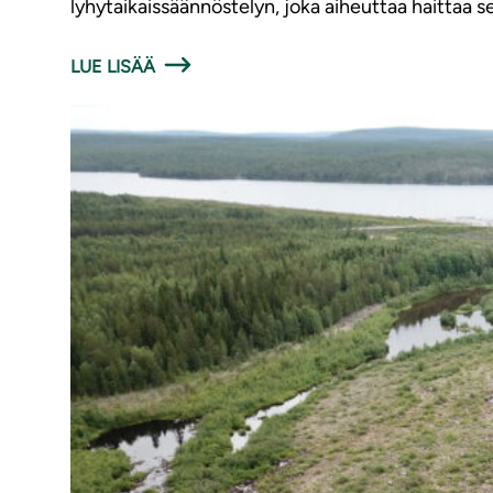
lyhytaikaissäännöstelyn, joka aiheuttaa haittaa se
LUE LISÄÄ