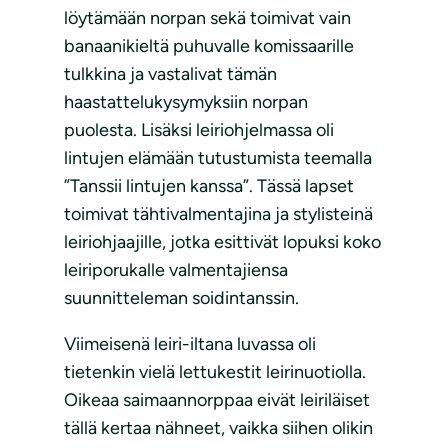
löytämään norpan sekä toimivat vain
banaanikieltä puhuvalle komissaarille
tulkkina ja vastalivat tämän
haastattelukysymyksiin norpan
puolesta. Lisäksi leiriohjelmassa oli
lintujen elämään tutustumista teemalla
”Tanssii lintujen kanssa”. Tässä lapset
toimivat tähtivalmentajina ja stylisteinä
leiriohjaajille, jotka esittivät lopuksi koko
leiriporukalle valmentajiensa
suunnitteleman soidintanssin.
Viimeisenä leiri-iltana luvassa oli
tietenkin vielä lettukestit leirinuotiolla.
Oikeaa saimaannorppaa eivät leiriläiset
tällä kertaa nähneet, vaikka siihen olikin