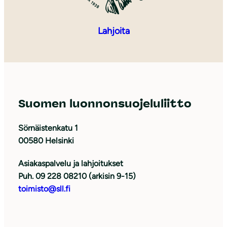
Lahjoita
Suomen luonnonsuojeluliitto
Sörnäistenkatu 1
00580 Helsinki
Asiakaspalvelu ja lahjoitukset
Puh. 09 228 08210 (arkisin 9-15)
toimisto@sll.fi