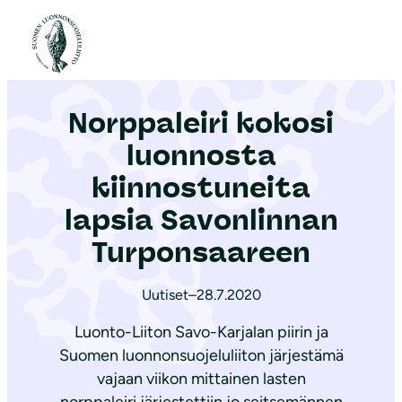
S
i
Etusivu
|
Ajankohtaista
|
Norppaleiri kokosi luonnosta kiinnostuneita lapsia Savonlinnan Turponsaareen
i
r
Norppaleiri kokosi
r
y
luonnosta
s
kiinnostuneita
i
lapsia Savonlinnan
s
ä
Turponsaareen
l
t
Uutiset
–
28.7.2020
ö
Luonto-Liiton Savo-Karjalan piirin ja
ö
Suomen luonnonsuojeluliiton järjestämä
n
vajaan viikon mittainen lasten