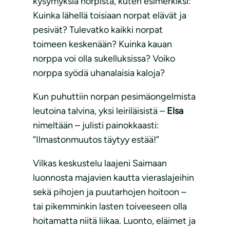
kysymyksiä norpista, kuten esimerkiksi:
Kuinka lähellä toisiaan norpat elävät ja
pesivät? Tulevatko kaikki norpat
toimeen keskenään? Kuinka kauan
norppa voi olla sukelluksissa? Voiko
norppa syödä uhanalaisia kaloja?
Kun puhuttiin norpan pesimäongelmista
leutoina talvina, yksi leiriläisistä –
Elsa
nimeltään – julisti painokkaasti:
”Ilmastonmuutos täytyy estää!”
Vilkas keskustelu laajeni Saimaan
luonnosta majavien kautta vieraslajeihin
sekä pihojen ja puutarhojen hoitoon –
tai pikemminkin lasten toiveeseen olla
hoitamatta niitä liikaa. Luonto, eläimet ja