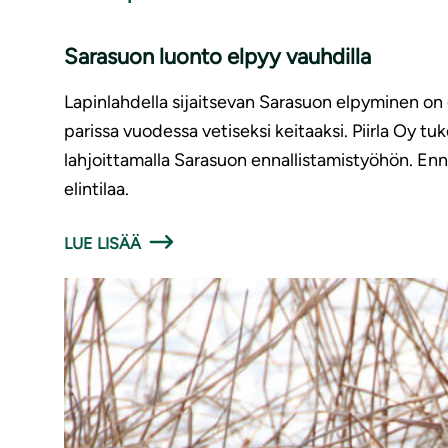
Sarasuon luonto elpyy vauhdilla
Lapinlahdella sijaitsevan Sarasuon elpyminen on o
parissa vuodessa vetiseksi keitaaksi. Piirla Oy
lahjoittamalla Sarasuon ennallistamistyöhön. Enn
elintilaa.
LUE LISÄÄ