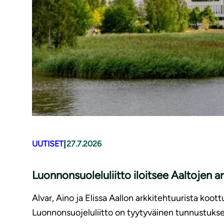
|
UUTISET
27.7.2026
Luonnonsuoleluliitto iloitsee Aaltojen 
Alvar, Aino ja Elissa Aallon arkkitehtuurista ko
Luonnonsuojeluliitto on tyytyväinen tunnustukses