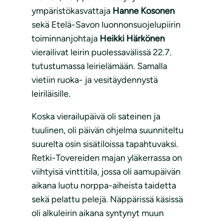
ympäristökasvattaja
Hanne Kosonen
sekä Etelä-Savon luonnonsuojelupiirin
toiminnanjohtaja
Heikki Härkönen
vierailivat leirin puolessavälissä 22.7.
tutustumassa leirielämään. Samalla
vietiin ruoka- ja vesitäydennystä
leiriläisille.
Koska vierailupäivä oli sateinen ja
tuulinen, oli päivän ohjelma suunniteltu
suurelta osin sisätiloissa tapahtuvaksi.
Retki-Tovereiden majan yläkerrassa on
viihtyisä vinttitila, jossa oli aamupäivän
aikana luotu norppa-aiheista taidetta
sekä pelattu pelejä. Näppärissä käsissä
oli alkuleirin aikana syntynyt muun