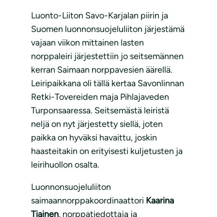
Luonto-Liiton Savo-Karjalan piirin ja
Suomen luonnonsuojeluliiton järjestämä
vajaan viikon mittainen lasten
norppaleiri järjestettiin jo seitsemännen
kerran Saimaan norppavesien äärellä.
Leiripaikkana oli tällä kertaa Savonlinnan
Retki-Tovereiden maja Pihlajaveden
Turponsaaressa. Seitsemästä leiristä
neljä on nyt järjestetty siellä, joten
paikka on hyväksi havaittu, joskin
haasteitakin on erityisesti kuljetusten ja
leirihuollon osalta.
Luonnonsuojeluliiton
saimaannorppakoordinaattori
Kaarina
Tiainen
, norppatiedottaja ja