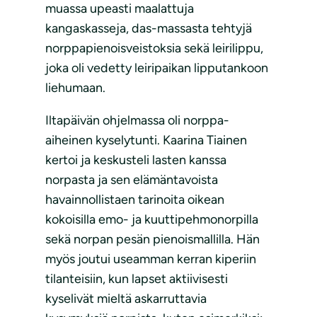
muassa upeasti maalattuja
kangaskasseja, das-massasta tehtyjä
norppapienoisveistoksia sekä leirilippu,
joka oli vedetty leiripaikan lipputankoon
liehumaan.
Iltapäivän ohjelmassa oli norppa-
aiheinen kyselytunti. Kaarina Tiainen
kertoi ja keskusteli lasten kanssa
norpasta ja sen elämäntavoista
havainnollistaen tarinoita oikean
kokoisilla emo- ja kuuttipehmonorpilla
sekä norpan pesän pienoismallilla. Hän
myös joutui useamman kerran kiperiin
tilanteisiin, kun lapset aktiivisesti
kyselivät mieltä askarruttavia