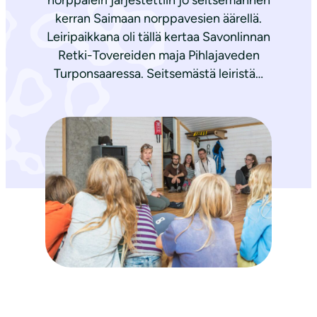
norppaleiri järjestettiin jo seitsemännen
kerran Saimaan norppavesien äärellä.
Leiripaikkana oli tällä kertaa Savonlinnan
Retki-Tovereiden maja Pihlajaveden
Turponsaaressa. Seitsemästä leiristä…