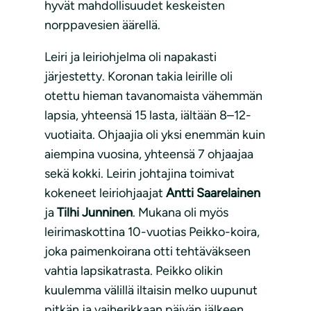
hyvät mahdollisuudet keskeisten
norppavesien äärellä.
Leiri ja leiriohjelma oli napakasti
järjestetty. Koronan takia leirille oli
otettu hieman tavanomaista vähemmän
lapsia, yhteensä 15 lasta, iältään 8–12-
vuotiaita. Ohjaajia oli yksi enemmän kuin
aiempina vuosina, yhteensä 7 ohjaajaa
sekä kokki. Leirin johtajina toimivat
kokeneet leiriohjaajat
Antti Saarelainen
ja
Tilhi Junninen
. Mukana oli myös
leirimaskottina 10-vuotias Peikko-koira,
joka paimenkoirana otti tehtäväkseen
vahtia lapsikatrasta. Peikko olikin
kuulemma välillä iltaisin melko uupunut
pitkän ja vaiherikkaan päivän jälkeen.