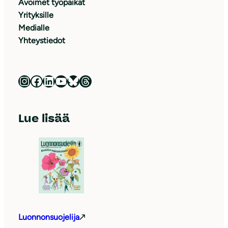
Avoimet työpaikat
Yrityksille
Medialle
Yhteystiedot
Luonnonsuojeluliitto Instagramissa
Luonnonsuojeluliitto Facebookissa
Luonnonsuojeluliitto LinkedInissä
Luonnonsuojeluliiton YouTube-kanava
Luonnonsuojeluliitto Blueskyssa
Luonnonsuojeluliitto Threadsissa
Lue lisää
Luonnonsuojelija