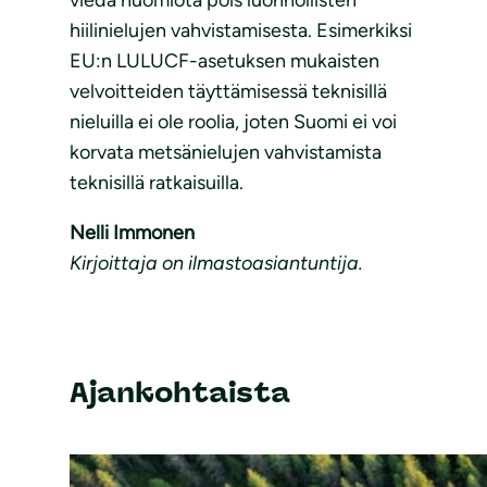
viedä huomiota pois luonnollisten
hiilinielujen vahvistamisesta. Esimerkiksi
EU:n LULUCF-asetuksen mukaisten
velvoitteiden täyttämisessä teknisillä
nieluilla ei ole roolia, joten Suomi ei voi
korvata metsänielujen vahvistamista
teknisillä ratkaisuilla.
Nelli Immonen
Kirjoittaja on ilmastoasiantuntija.
Ajankohtaista