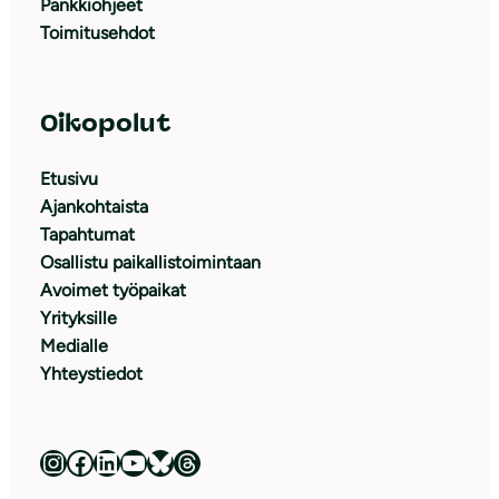
Pankkiohjeet
Toimitusehdot
Oikopolut
Etusivu
Ajankohtaista
Tapahtumat
Osallistu paikallistoimintaan
Avoimet työpaikat
Yrityksille
Medialle
Yhteystiedot
Luonnonsuojeluliitto Instagramissa
Luonnonsuojeluliitto Facebookissa
Luonnonsuojeluliitto LinkedInissä
Luonnonsuojeluliiton YouTube-kanava
Luonnonsuojeluliitto Blueskyssa
Luonnonsuojeluliitto Threadsissa