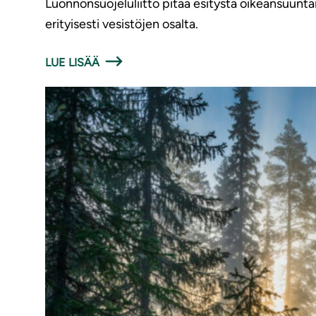
Luonnonsuojeluliitto pitää esitystä oikeansuunt
erityisesti vesistöjen osalta.
LUE LISÄÄ