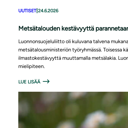
|
UUTISET
24.6.2026
Metsätalouden kestävyyttä parannetaan,
Luonnonsuojeluliitto oli kuluvana talvena mukan
metsätalousministeriön työryhmässä. Toisessa käs
ilmastokestävyyttä muuttamalla metsälakia. Luon
mielipiteen.
LUE LISÄÄ