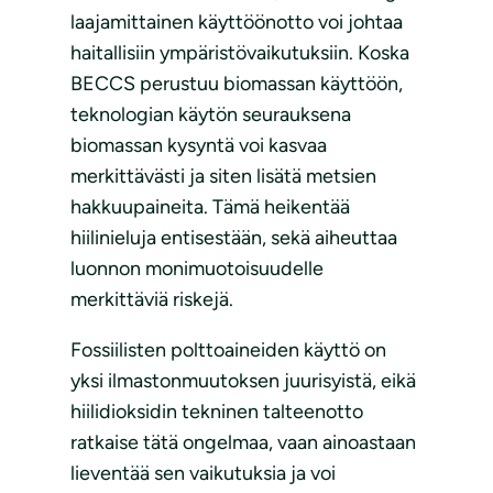
laajamittainen käyttöönotto voi johtaa
haitallisiin ympäristövaikutuksiin. Koska
BECCS perustuu biomassan käyttöön,
teknologian käytön seurauksena
biomassan kysyntä voi kasvaa
merkittävästi ja siten lisätä metsien
hakkuupaineita. Tämä heikentää
hiilinieluja entisestään, sekä aiheuttaa
luonnon monimuotoisuudelle
merkittäviä riskejä.
Fossiilisten polttoaineiden käyttö on
yksi ilmastonmuutoksen juurisyistä, eikä
hiilidioksidin tekninen talteenotto
ratkaise tätä ongelmaa, vaan ainoastaan
lieventää sen vaikutuksia ja voi