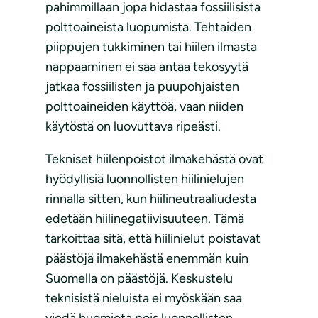
pahimmillaan jopa hidastaa fossiilisista
polttoaineista luopumista. Tehtaiden
piippujen tukkiminen tai hiilen ilmasta
nappaaminen ei saa antaa tekosyytä
jatkaa fossiilisten ja puupohjaisten
polttoaineiden käyttöä, vaan niiden
käytöstä on luovuttava ripeästi.
Tekniset hiilenpoistot ilmakehästä ovat
hyödyllisiä luonnollisten hiilinielujen
rinnalla sitten, kun hiilineutraaliudesta
edetään hiilinegatiivisuuteen. Tämä
tarkoittaa sitä, että hiilinielut poistavat
päästöjä ilmakehästä enemmän kuin
Suomella on päästöjä. Keskustelu
teknisistä nieluista ei myöskään saa