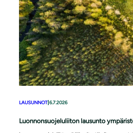
|
LAUSUNNOT
6.7.2026
Luonnonsuojeluliiton lausunto ympäris