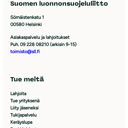
Suomen luonnonsuojeluliitto
Sörnäistenkatu 1
00580 Helsinki
Asiakaspalvelu ja lahjoitukset
Puh. 09 228 08210 (arkisin 9-15)
toimisto@sll.fi
Tue meitä
Lahjoita
Tue yrityksenä
Liity jäseneksi
Tukijapalvelu
Keräyslupa