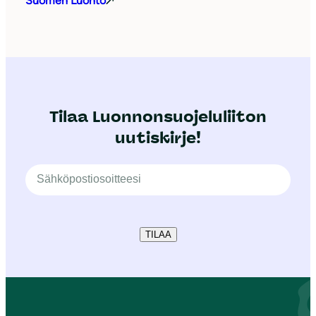
Suomen Luonto
Tilaa Luonnonsuojeluliiton
uutiskirje!
TILAA