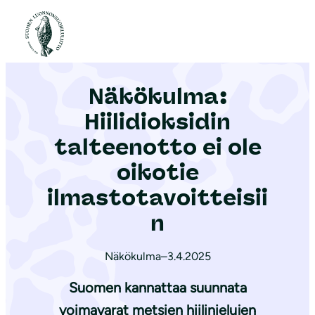
S
i
Etusivu
|
Ajankohtaista
|
Näkökulma: Hiilidioksidin talteenotto ei ole oikotie ilmastotavoitteisiin
i
r
Näkökulma:
r
y
Hiilidioksidin
s
talteenotto ei ole
i
oikotie
s
ä
ilmastotavoitteisii
l
n
t
ö
Näkökulma
–
3.4.2025
ö
Suomen kannattaa suunnata
n
voimavarat metsien hiilinielujen