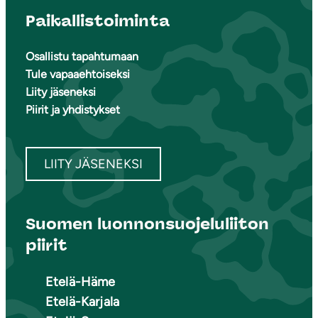
Paikallistoiminta
Osallistu tapahtumaan
Tule vapaaehtoiseksi
Liity jäseneksi
Piirit ja yhdistykset
LIITY JÄSENEKSI
Suomen luonnonsuojeluliiton
piirit
Etelä-Häme
Etelä-Karjala