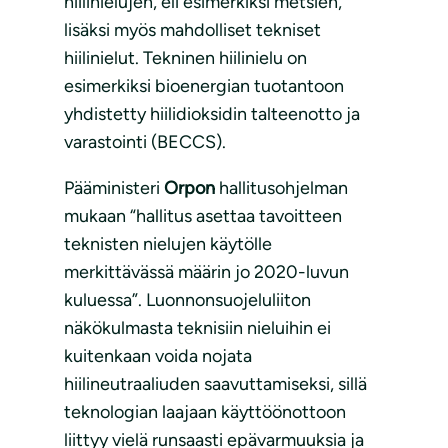
hiilinielujen, eli esimerkiksi metsien,
lisäksi myös mahdolliset tekniset
hiilinielut. Tekninen hiilinielu on
esimerkiksi bioenergian tuotantoon
yhdistetty hiilidioksidin talteenotto ja
varastointi (BECCS).
Pääministeri
Orpon
hallitusohjelman
mukaan “hallitus asettaa tavoitteen
teknisten nielujen käytölle
merkittävässä määrin jo 2020-luvun
kuluessa”. Luonnonsuojeluliiton
näkökulmasta teknisiin nieluihin ei
kuitenkaan voida nojata
hiilineutraaliuden saavuttamiseksi, sillä
teknologian laajaan käyttöönottoon
liittyy vielä runsaasti epävarmuuksia ja