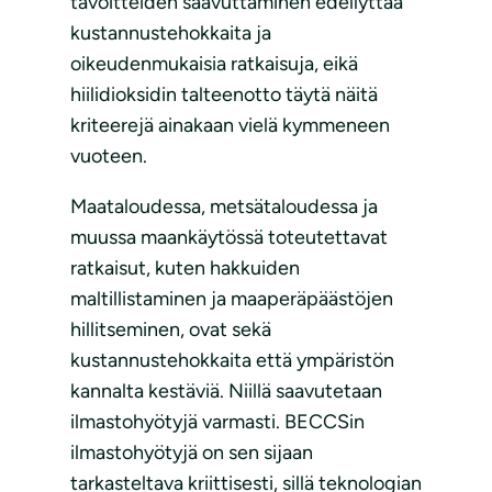
tavoitteiden saavuttaminen edellyttää
kustannustehokkaita ja
oikeudenmukaisia ratkaisuja, eikä
hiilidioksidin talteenotto täytä näitä
kriteerejä ainakaan vielä kymmeneen
vuoteen.
Maataloudessa, metsätaloudessa ja
muussa maankäytössä toteutettavat
ratkaisut, kuten hakkuiden
maltillistaminen ja maaperäpäästöjen
hillitseminen, ovat sekä
kustannustehokkaita että ympäristön
kannalta kestäviä. Niillä saavutetaan
ilmastohyötyjä varmasti. BECCSin
ilmastohyötyjä on sen sijaan
tarkasteltava kriittisesti, sillä teknologian