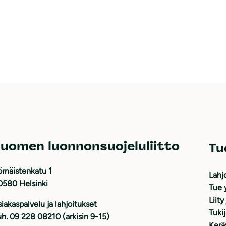
uomen luonnonsuojeluliitto
Tu
rnäistenkatu 1
Lahj
0580 Helsinki
Tue 
Liity
iakaspalvelu ja lahjoitukset
Tuki
h. 09 228 08210 (arkisin 9-15)
Kerä