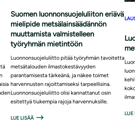
Suomen luonnonsuojeluliiton eriävä
LAU
mielipide metsälainsäädännön
muuttamista valmistelleen
Luo
työryhmän mietintöön
met
Luonnonsuojeluliitto pitää työryhmän tavoitetta
Luon
tä
metsätalouden ilmastokestävyyden
luon
n
parantamisesta tärkeänä, ja näkee toimet
kehi
isia
harvennusten rajoittamiseksi tarpeellisina.
koko
ouden
Luonnonsuojeluliitto olisi kannattanut osin
ilma
.
esitettyä tiukempia rajoja harvennuksille.
LUE 
LUE LISÄÄ