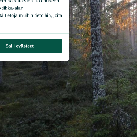
 ominaisuuksien tukemiseen
tiikka-alan
ietoja muihin tietoihin, joita
Salli evästeet