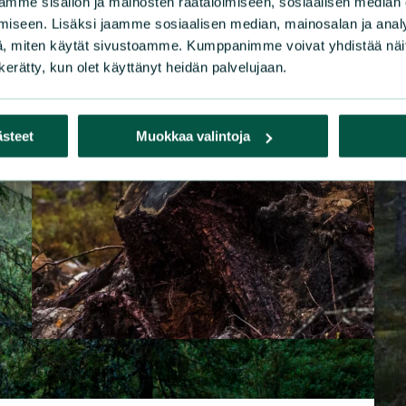
mme sisällön ja mainosten räätälöimiseen, sosiaalisen median
iseen. Lisäksi jaamme sosiaalisen median, mainosalan ja analy
, miten käytät sivustoamme. Kumppanimme voivat yhdistää näitä t
n kerätty, kun olet käyttänyt heidän palvelujaan.
ästeet
Muokkaa valintoja
|
LAUSUNNOT
3.6.2026