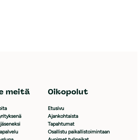
e meitä
Oikopolut
oita
Etusivu
yrityksenä
Ajankohtaista
 jäseneksi
Tapahtumat
japalvelu
Osallistu paikallistoimintaan
yslupa
Avoimet työpaikat