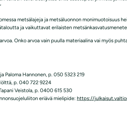
”
Suomessa metsälajeja ja metsäluonnon monimuotoisuus he
ätaloutta ja vaikuttavat erilaisten metsänkasvatusmenet
n arvoa. Onko arvoa vain puulla materiaalina vai myös puhta
tija Paloma Hannonen, p. 050 5323 219
Hölttä, p. 040 722 9224
Tapani Veistola, p. 0400 615 530
nnonsuojeluliiton eriävä mielipide:
https://julkaisut.val