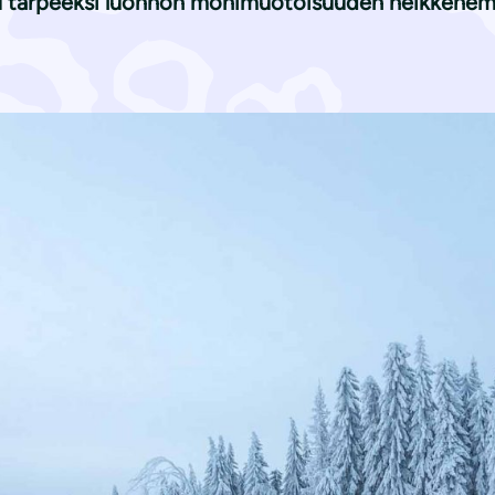
 tarpeeksi luonnon monimuotoisuuden heikkenem