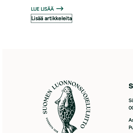
LUE LISÄÄ
Lisää artikkeleita
S
Sö
0
As
Pu