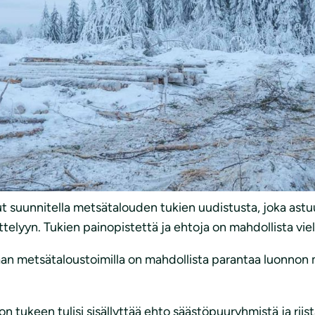
a tällä hetkellä vuosittain lähes 60 miljoonalla eurolla
naa euroa, josta lähes 80 miljoonaa menee metsätaloustoi
 Höltän
mukaan rahoituksen painotuksen tulisi olla toisin p
a toimia pitäisi rahoittaa enemmän kuin puuntuotannon tu
ien metsäautoteiden rakentamisen tuki tulisi siirtää m
ä sanoo.
t suunnitella metsätalouden tukien uudistusta, joka ast
ittelyyn. Tukien painopistettä ja ehtoja on mahdollista vie
n metsätaloustoimilla on mahdollista parantaa luonnon 
n tukeen tulisi sisällyttää ehto säästöpuuryhmistä ja riis