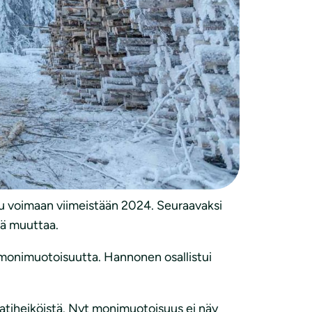
. Uudessa ehdotuksessa metsätalouden
miin ja noin 14 miljonaa luonnon
äin.
kitoimia. Nyt näihin tukiin menee vain noin
onimuotoisuuden tukemiseen, sillä Suomessa
uu voimaan viimeistään 2024. Seuraavaksi
lä muuttaa.
monimuotoisuutta. Hannonen osallistui
tatiheiköistä. Nyt monimuotoisuus ei näy