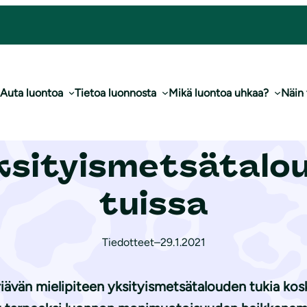
oon yk­si­tyis­met­sä­ta­lou­den uusissa tuissa
Auta luontoa
Tietoa luonnosta
Mikä luontoa uhkaa?
Näin
isuutta ei oteta
si­tyis­met­sä­ta­lo
tuissa
Tiedotteet
–
29.1.2021
riävän mielipiteen yksityismetsätalouden tukia ko