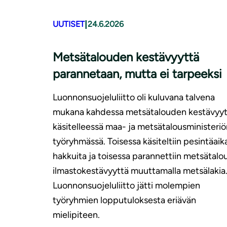
|
UUTISET
24.6.2026
Metsätalouden kestävyyttä
parannetaan, mutta ei tarpeeksi
Luonnonsuojeluliitto oli kuluvana talvena
mukana kahdessa metsätalouden kestävyyt
käsitelleessä maa- ja metsätalousministeriö
työryhmässä. Toisessa käsiteltiin pesintäaika
hakkuita ja toisessa parannettiin metsätal
ilmastokestävyyttä muuttamalla metsälakia
Luonnonsuojeluliitto jätti molempien
työryhmien lopputuloksesta eriävän
mielipiteen.