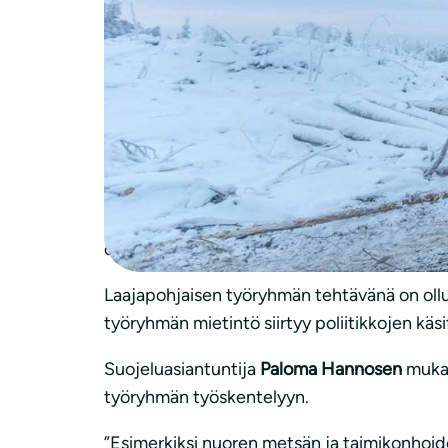
Yksityisiä metsänomistajia tuetaan Suomess
kokonaistueksi ehdotetaan reilua 92 miljoo
monimuotoisuutta tukeviin töihin.
Luonnonsuojeluliiton puheenjohtajan
Harri
”Monimuotoisuutta ja vesien tilaa parantavi
kuudesosa kokonaisuudesta. Esimerkiksi uus
on jo kattava metsäautotieverkosto”, Höltt
Laajapohjaisen työryhmän tehtävänä on ollu
työryhmän mietintö siirtyy poliitikkojen käs
Suojeluasiantuntija
Paloma Hannosen
mukaa
työryhmän työskentelyyn.
”Esimerkiksi nuoren metsän ja taimikonhoido