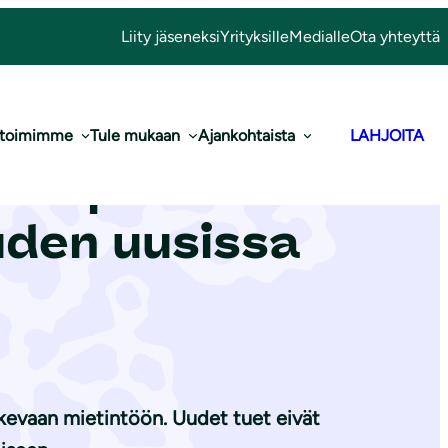
Liity jäseneksi
Yrityksille
Medialle
Ota yhteyttä
 toimimme
Tule mukaan
Ajankohtaista
LAHJOITA
 tarpeeksi
u­den uusissa
skevaan mietintöön. Uudet tuet eivät