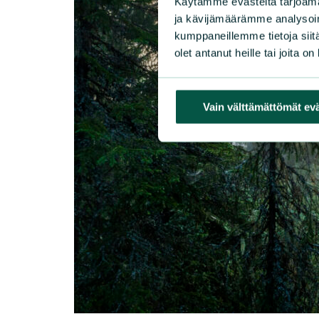
Käytämme evästeitä tarjoama
ja kävijämäärämme analysoim
kumppaneillemme tietoja siitä
olet antanut heille tai joita o
Vain välttämättömät ev