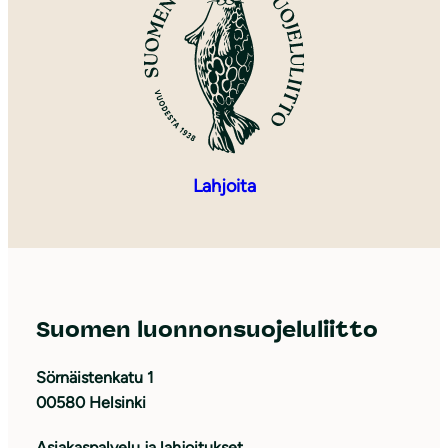
Lahjoita
Suomen luonnonsuojeluliitto
Sörnäistenkatu 1
00580 Helsinki
Asiakaspalvelu ja lahjoitukset