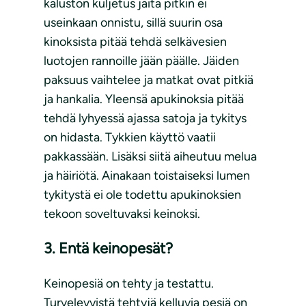
kaluston kuljetus jäitä pitkin ei
useinkaan onnistu, sillä suurin osa
kinoksista pitää tehdä selkävesien
luotojen rannoille jään päälle. Jäiden
paksuus vaihtelee ja matkat ovat pitkiä
ja hankalia. Yleensä apukinoksia pitää
tehdä lyhyessä ajassa satoja ja tykitys
on hidasta. Tykkien käyttö vaatii
pakkassään. Lisäksi siitä aiheutuu melua
ja häiriötä. Ainakaan toistaiseksi lumen
tykitystä ei ole todettu apukinoksien
tekoon soveltuvaksi keinoksi.
3. Entä keinopesät?
Keinopesiä on tehty ja testattu.
Turvelevyistä tehtyjä kelluvia pesiä on