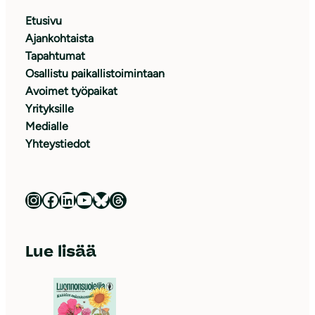
Etusivu
Ajankohtaista
Tapahtumat
Osallistu paikallistoimintaan
Avoimet työpaikat
Yrityksille
Medialle
Yhteystiedot
Luonnonsuojeluliitto Instagramissa
Luonnonsuojeluliitto Facebookissa
Luonnonsuojeluliitto LinkedInissä
Luonnonsuojeluliiton YouTube-kanava
Luonnonsuojeluliitto Blueskyssa
Luonnonsuojeluliitto Threadsissa
Lue lisää