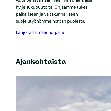
Auta pelastamaan maailman uhanalaisin
hylje sukupuutolta. Ohjaamme tukesi
paikalliseen ja valtakunnalliseen
suojelutyöhömme norpan puolesta.
Lahjoita saimaannorpalle
Ajankohtaista