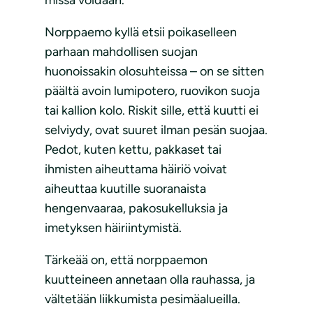
missä voidaan.
Norppaemo kyllä etsii poikaselleen
parhaan mahdollisen suojan
huonoissakin olosuhteissa – on se sitten
päältä avoin lumipotero, ruovikon suoja
tai kallion kolo. Riskit sille, että kuutti ei
selviydy, ovat suuret ilman pesän suojaa.
Pedot, kuten kettu, pakkaset tai
ihmisten aiheuttama häiriö voivat
aiheuttaa kuutille suoranaista
hengenvaaraa, pakosukelluksia ja
imetyksen häiriintymistä.
Tärkeää on, että norppaemon
kuutteineen annetaan olla rauhassa, ja
vältetään liikkumista pesimäalueilla.