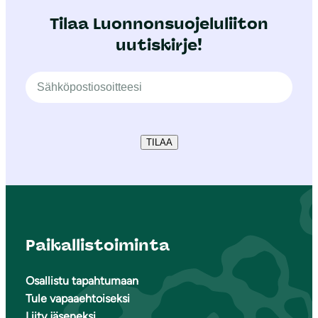
Tilaa Luonnonsuojeluliiton
uutiskirje!
TILAA
Paikallistoiminta
Osallistu tapahtumaan
Tule vapaaehtoiseksi
Liity jäseneksi