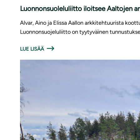
Luonnonsuoleluliitto iloitsee Aaltojen 
Alvar, Aino ja Elissa Aallon arkkitehtuurista ko
Luonnonsuojeluliitto on tyytyväinen tunnustukses
LUE LISÄÄ