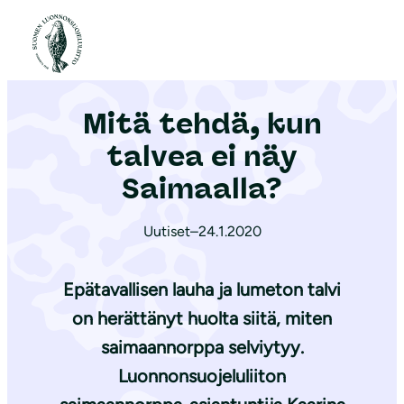
S
i
Etusivu
|
Ajankohtaista
|
Mitä tehdä, kun talvea ei näy Saimaalla?
i
r
Mitä tehdä, kun
r
y
talvea ei näy
s
Saimaalla?
i
s
Uutiset
–
24.1.2020
ä
l
Epätavallisen lauha ja lumeton talvi
t
on herättänyt huolta siitä, miten
ö
saimaannorppa selviytyy.
ö
n
Luonnonsuojeluliiton