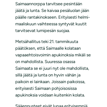
Saimaannorppa tarvitsee pesintään
jäätä ja lunta. Se kaivaa pesäluolan jään
päälle rantakinokseen. Erityisesti helmi-
maaliskuun vaihteessa syntyvät kuutit
tarvitsevat lumipesän suojaa.
Metsähallitus teki 21. tammikuuta
päätöksen, että Saimaalle kolataan
vapaaehtoisvoimin apukinoksia mikäli se
on mahdollista. Suuressa osassa
Saimaata se ei juuri nyt ole mahdollista,
sillä jäätä ja lunta on hyvin vähän ja
paikoin ei lainkaan. Joissain paikoissa,
erityisesti Saimaan pohjoisosissa
apukinoksia voidaan kuitenkin kolata.
Sääennusteet eivät lupaa erityisempiä