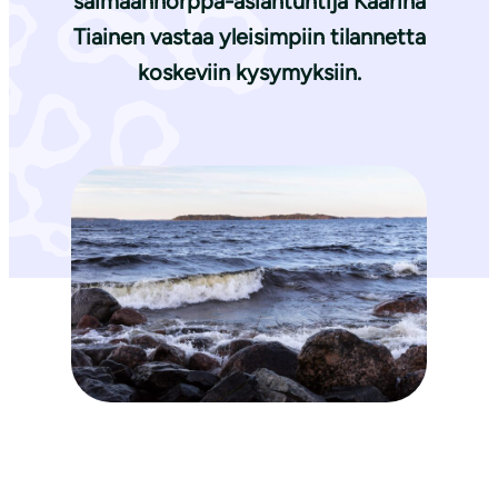
saimaannorppa-asiantuntija
Kaarina
Tiainen
vastaa yleisimpiin tilannetta
koskeviin kysymyksiin.