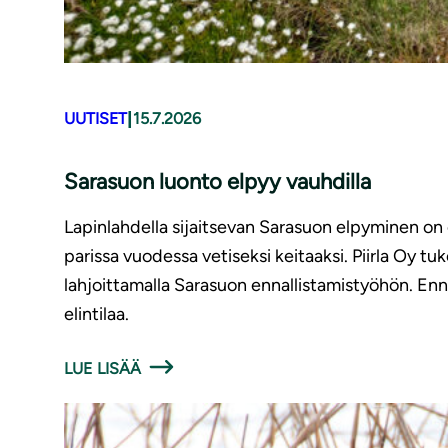
|
UUTISET
15.7.2026
Sarasuon luonto elpyy vauhdilla
Lapinlahdella sijaitsevan Sarasuon elpyminen on o
parissa vuodessa vetiseksi keitaaksi. Piirla Oy
lahjoittamalla Sarasuon ennallistamistyöhön. Enn
elintilaa.
LUE LISÄÄ