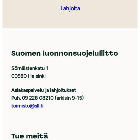
Lahjoita
Suomen luonnonsuojeluliitto
Sörnäistenkatu 1
00580 Helsinki
Asiakaspalvelu ja lahjoitukset
Puh. 09 228 08210 (arkisin 9-15)
toimisto@sll.fi
Tue meitä