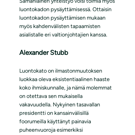
Samanlainen yhteistyö voisi toimia myös
luontokadon pysäyttämisessä. Ottaisin
luontokadon pysäyttämisen mukaan
myös kahdenvälisten tapaamisten
asialistalle eri valtionjohtajien kanssa.
Alexander Stubb
Luontokato on ilmastonmuutoksen
luokkaa oleva eksistentiaalinen haaste
koko ihmiskunnalle, ja nämä molemmat
on otettava sen mukaisella
vakavuudella. Nykyinen tasavallan
presidentti on kansainvälisillä
foorumeilla käyttänyt painavia
puheenvuoroja esimerkiksi