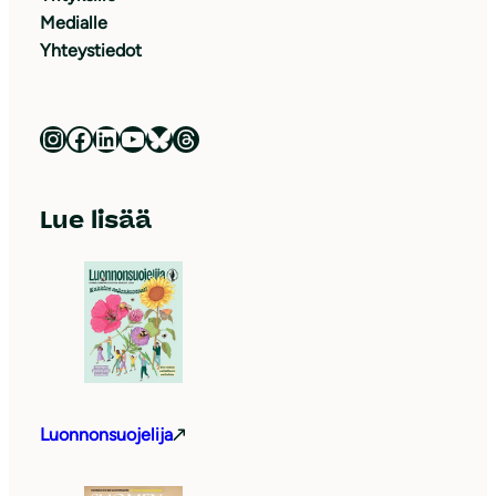
Medialle
Yhteystiedot
Luonnonsuojeluliitto Instagramissa
Luonnonsuojeluliitto Facebookissa
Luonnonsuojeluliitto LinkedInissä
Luonnonsuojeluliiton YouTube-kanava
Luonnonsuojeluliitto Blueskyssa
Luonnonsuojeluliitto Threadsissa
Lue lisää
Luonnonsuojelija