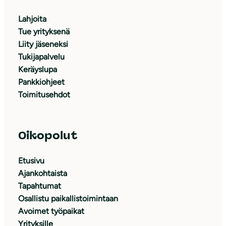
Lahjoita
Tue yrityksenä
Liity jäseneksi
Tukijapalvelu
Keräyslupa
Pankkiohjeet
Toimitusehdot
Oikopolut
Etusivu
Ajankohtaista
Tapahtumat
Osallistu paikallistoimintaan
Avoimet työpaikat
Yrityksille