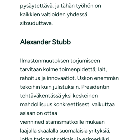
pysäytettävä, ja tähän työhön on
kaikkien valtioiden yhdessä
sitouduttava.
Alexander Stubb
Ilmastonmuutoksen torjumiseen
tarvitaan kolme toimenpidettä; lait,
rahoitus ja innovaatiot. Uskon enemmän
tekoihin kuin julistuksiin. Presidentin
tehtäväkentässä yksi keskeinen
mahdollisuus konkreettisesti vaikuttaa
asiaan on ottaa
vienninedistämismatkoille mukaan
laajalla skaalalla suomalaisia yrityksiä,
jotka tarjoavat ratkaisuja esimerkiksi