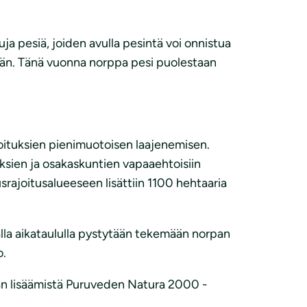
ja pesiä, joiden avulla pesintä voi onnistua
sään. Tänä vuonna norppa pesi puolestaan
ajoituksien pienimuotoisen laajenemisen.
ksien ja osakaskuntien vapaaehtoisiin
srajoitusalueeseen lisättiin 1100 hehtaaria
alla aikataululla pystytään tekemään norpan
o.
pan lisäämistä Puruveden Natura 2000 -