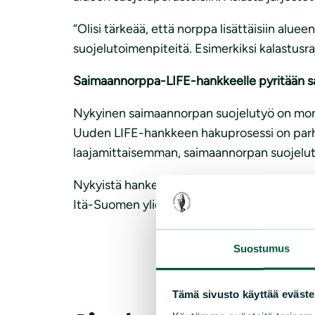
“Olisi tärkeää, että norppa lisättäisiin alue
suojelutoimenpiteitä. Esimerkiksi kalastusra
Saimaannorppa-LIFE-hankkeelle pyritään s
Nykyinen saimaannorpan suojelutyö on mon
Uuden LIFE-hankkeen hakuprosessi on parha
laajamittaisemman, saimaannorpan suojelut
Nykyistä hanketta vetää Metsähallituksen L
Itä-Suomen yliopisto, Luonnonvarakeskus, 
Suostumus
Tämä sivusto käyttää eväste