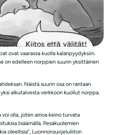
tyi 86, joista noin 80 prosenttia syntyi
ssa tavanomainen määrä.
u alueisiin, joilla on aikanaan ollut vahva
lleen kannan vähitellen vahvistuessa.
rpat ovat vaarassa kuolla kalanpyydyksiin.
e on edelleen norppien suurin yksittäinen
ahdeksan. Näistä suurin osa on rantaan
t yksi alkutalvesta verkkoon kuollut norppa.
oi olla, joten ainoa keino turvata
tuksia lisäämällä. Pesäkuolemien
 oleellisia”, Luonnonsuojeluliiton