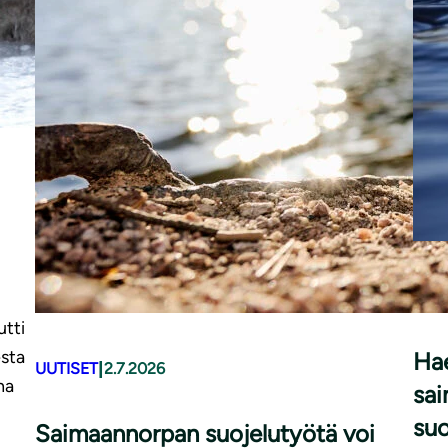
UUT
tti
esta
Hae
|
UUTISET
2.7.2026
na
sai
suo
Saimaannorpan suojelutyötä voi