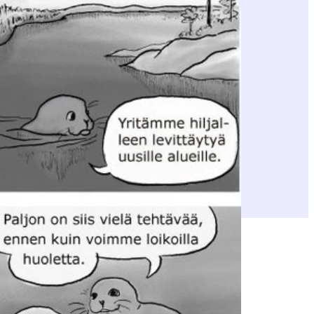
itavoite 400 norpan talvikannasta.