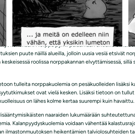
llut kannan kokoon nähden hyvä. Tänä vuonna kuutteja syn
ita kuutteja löytyi yhdeksän, mikä on viime vuosien valo
lä syntyi ensimmäinen kuutti vuosikymmeniin. Puruvesi kuulu
yt kokonaan. Norppa pyrkii palaamaan entisille elinaluei
ksien puute näillä alueilla, jolloin uusia vesiä etsivät no
skeisessä roolissa norppakannan elvyttämisessä, sillä s
toon tulleita norppakuolemia on pesäkuolleiden lisäksi k
nsyytutkimukset ovat vielä kesken. Lisäksi tietoon on tullu
uolleisuus on lähes kolme kertaa suurempi kuin havaittu.
 lisääntymisikäisten naaraiden lukumäärään suhteutettuna v
ia. Kalanpyydyskuolemia voidaan vähentää kalastusrajoi
 ilmastonmuutoksen heikentämien talviolosuhteiden takia