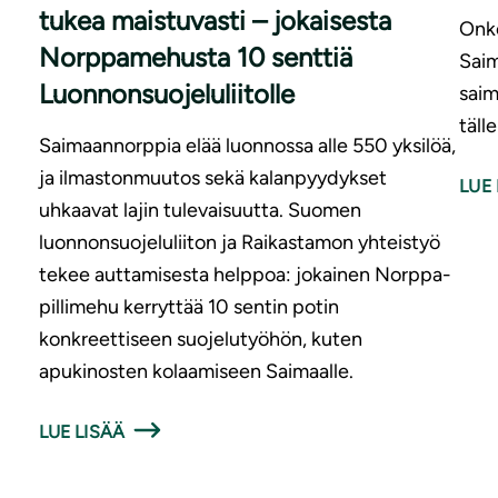
tukea maistuvasti – jokaisesta
Onko
Norppamehusta 10 senttiä
Saim
Luonnonsuojeluliitolle
saim
täll
Saimaannorppia elää luonnossa alle 550 yksilöä,
ja ilmastonmuutos sekä kalanpyydykset
LUE 
uhkaavat lajin tulevaisuutta. Suomen
luonnonsuojeluliiton ja Raikastamon yhteistyö
tekee auttamisesta helppoa: jokainen Norppa-
pillimehu kerryttää 10 sentin potin
konkreettiseen suojelutyöhön, kuten
apukinosten kolaamiseen Saimaalle.
LUE LISÄÄ