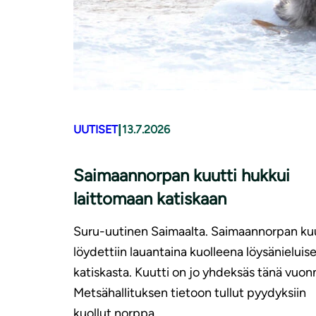
|
UUTISET
13.7.2026
Saimaannorpan kuutti hukkui
laittomaan katiskaan
Suru-uutinen Saimaalta. Saimaannorpan kuu
löydettiin lauantaina kuolleena löysänieluis
katiskasta. Kuutti on jo yhdeksäs tänä vuon
Metsähallituksen tietoon tullut pyydyksiin
kuollut norppa.