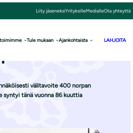
Liity jäseneksi
Yrityksille
Medialle
Ota yhteyttä
 toimimme
Tule mukaan
Ajankohtaista
LAHJOITA
palle?
ennäköisesti välitavoite 400 norpan
e syntyi tänä vuonna 86 kuuttia