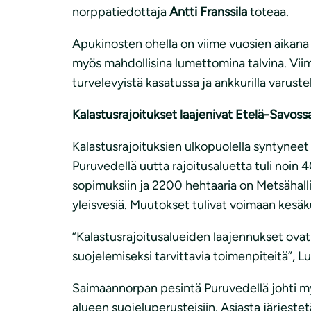
norppatiedottaja
Antti Franssila
toteaa.
Apukinosten ohella on viime vuosien aikana k
myös mahdollisina lumettomina talvina. Vii
turvelevyistä kasatussa ja ankkurilla varust
Kalastusrajoitukset laajenivat Etelä-Savoss
Kalastusrajoituksien ulkopuolella syntyneet 
Puruvedellä uutta rajoitusaluetta tuli noin
sopimuksiin ja 2200 hehtaaria on Metsähallit
yleisvesiä. Muutokset tulivat voimaan kesäk
”Kalastusrajoitusalueiden laajennukset ovat
suojelemiseksi tarvittavia toimenpiteitä”, L
Saimaannorpan pesintä Puruvedellä johti my
alueen suojeluperusteisiin. Asiasta järjest