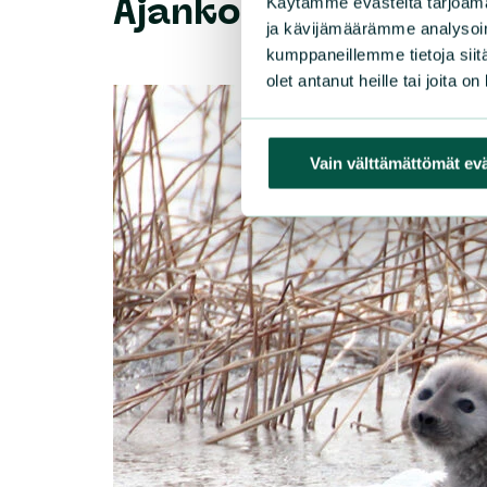
Ajankohtaista
Käytämme evästeitä tarjoama
ja kävijämäärämme analysoim
kumppaneillemme tietoja siitä
olet antanut heille tai joita o
Vain välttämättömät ev