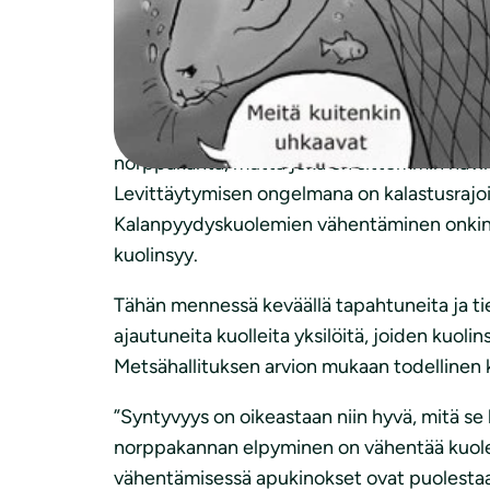
Saimaalle syntyi tänä vuonna 86 kuuttia
Saimaannorpan syntyvyys on viime vuosina o
ihmisten kolaamiin apukinoksiin. Pesäkuolle
Erityisen iloinen asia oli se, että Puruvedel
norppakanta, mutta joka on sittemmin hävinn
Levittäytymisen ongelmana on kalastusrajoitu
Kalanpyydyskuolemien vähentäminen onkin ke
kuolinsyy.
Tähän mennessä keväällä tapahtuneita ja tie
ajautuneita kuolleita yksilöitä, joiden kuoli
Metsähallituksen arvion mukaan todellinen k
”Syntyvyys on oikeastaan niin hyvä, mitä se
norppakannan elpyminen on vähentää kuolem
vähentämisessä apukinokset ovat puolestaan