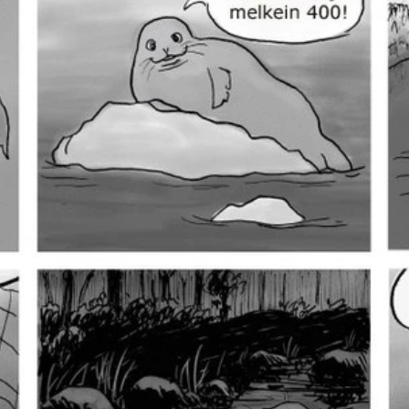
jalleen. Tulevina vuosina saavutetaan todennäköisesti väl
in uhanalainen.