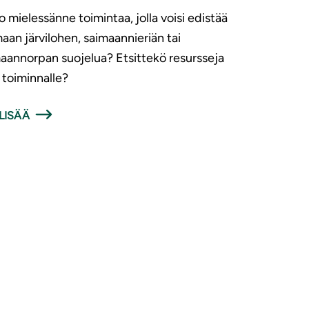
 mielessänne toimintaa, jolla voisi edistää
aan järvilohen, saimaannieriän tai
aannorpan suojelua? Etsittekö resursseja
e toiminnalle?
LISÄÄ