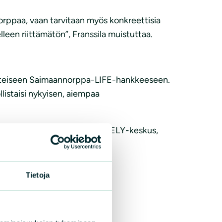
 norppaa, vaan tarvitaan myös konkreettisia
leen riittämätön”, Franssila muistuttaa.
itteiseen Saimaannorppa-LIFE-hankkeeseen.
istaisi nykyisen, aiempaa
luliiton lisäksi Etelä-Savon ELY-keskus,
 sekä Turun yliopisto.
Tietoja