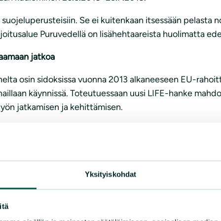
en suojeluperusteisiin. Se ei kuitenkaan itsessään pelasta
joitusalue Puruvedellä on lisähehtaareista huolimatta edel
aamaan jatkoa
elta osin sidoksissa vuonna 2013 alkaneeseen EU-raho
illaan käynnissä. Toteutuessaan uusi LIFE-hanke mahdoll
yön jatkamisen ja kehittämisen.
uontopalvelut, ja kumppaneita ovat Suomen luonnonsuoje
WWF Suomi, Suomen Vapaa-ajankalastajien keskusjärjestö
Yksityiskohdat
itä