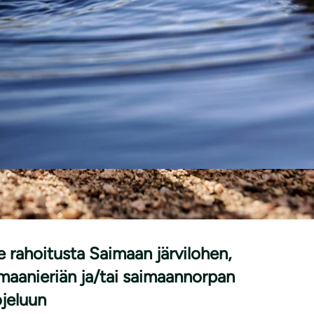
|
ISET
9.6.2026
 rahoitusta Saimaan järvilohen,
maanieriän ja/tai saimaannorpan
jeluun