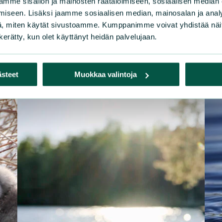
mme sisällön ja mainosten räätälöimiseen, sosiaalisen median
iseen. Lisäksi jaamme sosiaalisen median, mainosalan ja analy
, miten käytät sivustoamme. Kumppanimme voivat yhdistää näitä t
n kerätty, kun olet käyttänyt heidän palvelujaan.
ästeet
Muokkaa valintoja