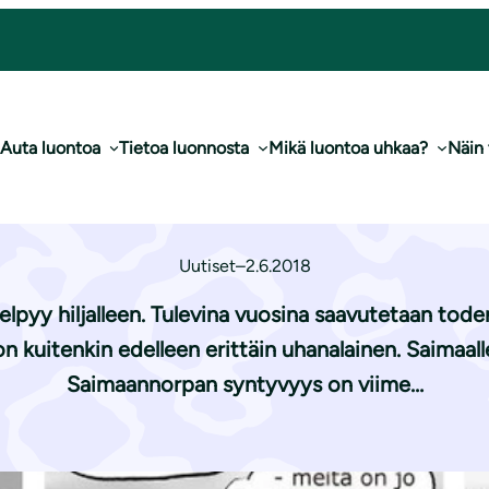
 saimaannorpalle?
Auta luontoa
Tietoa luonnosta
Mikä luontoa uhkaa?
Näin
kuuluu saimaannor
Uutiset
–
2.6.2018
elpyy hiljalleen. Tulevina vuosina saavutetaan tod
n kuitenkin edelleen erittäin uhanalainen. Saimaall
Saimaannorpan syntyvyys on viime…