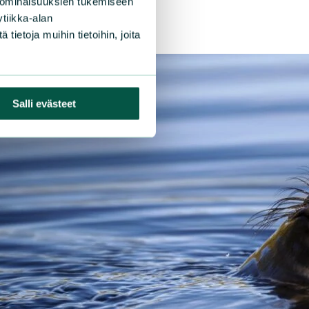
 ominaisuuksien tukemiseen
tiikka-alan
ietoja muihin tietoihin, joita
Salli evästeet