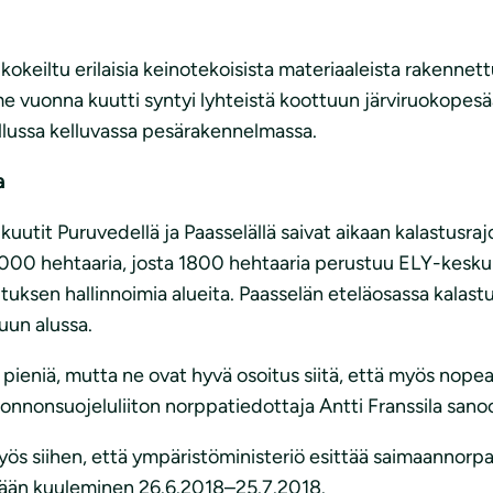
okeiltu erilaisia keinotekoisista materiaaleista rakennettu
me vuonna kuutti syntyi lyhteistä koottuun järviruokope
ellussa kelluvassa pesärakennelmassa.
a
kuutit Puruvedellä ja Paasselällä saivat aikaan kalastusr
 4000 hehtaaria, josta 1800 hehtaaria perustuu ELY-kesku
uksen hallinnoimia alueita. Paasselän eteläosassa kalastu
uun alussa.
 pieniä, mutta ne ovat hyvä osoitus siitä, että myös nope
uonnonsuojeluliiton norppatiedottaja Antti Franssila sano
ös siihen, että ympäristöministeriö esittää saimaannor
etään kuuleminen 26.6.2018–25.7.2018.