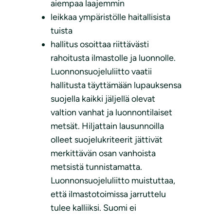
aiempaa laajemmin
leikkaa ympäristölle haitallisista
tuista
hallitus osoittaa riittävästi
rahoitusta ilmastolle ja luonnolle.
Luonnonsuojeluliitto vaatii
hallitusta täyttämään lupauksensa
suojella kaikki jäljellä olevat
valtion vanhat ja luonnontilaiset
metsät. Hiljattain lausunnoilla
olleet suojelukriteerit jättivät
merkittävän osan vanhoista
metsistä tunnistamatta.
Luonnonsuojeluliitto muistuttaa,
että ilmastotoimissa jarruttelu
tulee kalliiksi. Suomi ei