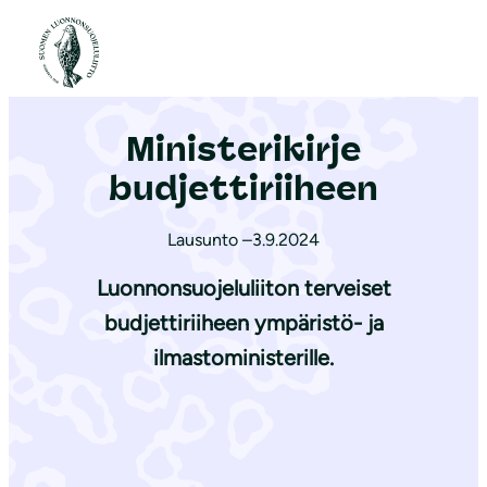
S
i
Etusivu
|
Ajankohtaista
|
Ministerikirje budjettiriiheen
i
r
Ministerikirje
r
y
budjettiriiheen
s
i
Lausunto –
3.9.2024
s
Luonnonsuojeluliiton terveiset
ä
budjettiriiheen ympäristö- ja
l
ilmastoministerille.
t
ö
ö
n