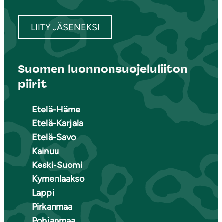
LIITY JÄSENEKSI
Suomen luonnonsuojeluliiton
piirit
Etelä-Häme
Etelä-Karjala
Etelä-Savo
Kainuu
Keski-Suomi
Kymenlaakso
Lappi
Pirkanmaa
Pohjanmaa