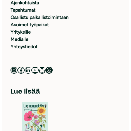
Ajankohtaista
Tapahtumat
Osallistu paikallistoimintaan
Avoimet työpaikat
Yrityksille
Medialle
Yhteystiedot
Luonnonsuojeluliitto Instagramissa
Luonnonsuojeluliitto Facebookissa
Luonnonsuojeluliitto LinkedInissä
Luonnonsuojeluliiton YouTube-kanava
Luonnonsuojeluliitto Blueskyssa
Luonnonsuojeluliitto Threadsissa
Lue lisää