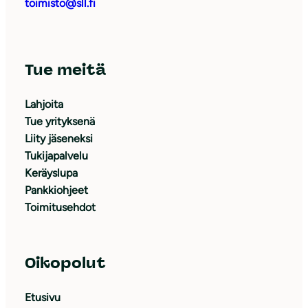
toimisto@sll.fi
Tue meitä
Lahjoita
Tue yrityksenä
Liity jäseneksi
Tukijapalvelu
Keräyslupa
Pankkiohjeet
Toimitusehdot
Oikopolut
Etusivu