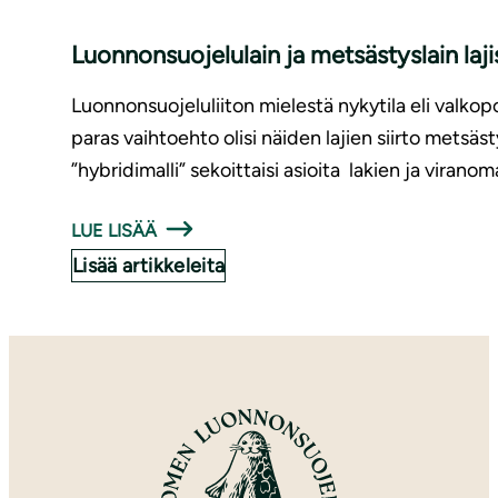
Luonnonsuojelulain ja metsästyslain laj
Luonnonsuojeluliiton mielestä nykytila eli valko
paras vaihtoehto olisi näiden lajien siirto metsäst
”hybridimalli” sekoittaisi asioita lakien ja viranom
LUE LISÄÄ
Lisää artikkeleita