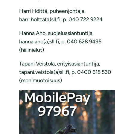
Harri Hölttä, puheenjohtaja,
harri.holtta(a)sll.fi, p. 040 722 9224
Hanna Aho, suojeluasiantuntija,
hanna.aho(a)sll.fi, p. 040 628 9495
(hiilinielut)
Tapani Veistola, erityisasiantuntija,
tapani.veistola(a)sll.fi, p. 0400 615 530
(monimuotoisuus)