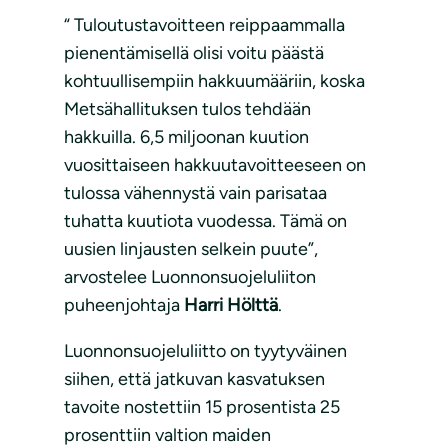
“ Tuloutustavoitteen reippaammalla
pienentämisellä olisi voitu päästä
kohtuullisempiin hakkuumääriin, koska
Metsähallituksen tulos tehdään
hakkuilla. 6,5 miljoonan kuution
vuosittaiseen hakkuutavoitteeseen on
tulossa vähennystä vain parisataa
tuhatta kuutiota vuodessa. Tämä on
uusien linjausten selkein puute”,
arvostelee Luonnonsuojeluliiton
puheenjohtaja
Harri Hölttä
.
Luonnonsuojeluliitto on tyytyväinen
siihen, että jatkuvan kasvatuksen
tavoite nostettiin 15 prosentista 25
prosenttiin valtion maiden