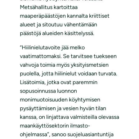
Metsähallitus kartoittaa
maaperäpäästöjen kannalta kriittiset
alueet ja sitoutuu vähentämään
päästöjä alueiden käsittelyssä.
“Hiilinielutavoite jää melko
vaatimattomaksi. Se tarvitsee tuekseen
vahvoja toimia myös yksityismetsien
puolella, jotta hiilinielut voidaan turvata.
Lisätoimia, jotka ovat paremmin
sopusoinnussa luonnon
monimuotoisuuden köyhtymisen
pysäyttämisen ja vesien hyvän tilan
kanssa, on linjattava valmisteilla olevassa
maankäyttösektorin ilmasto-
ohjelmassa”, sanoo suojeluasiantuntija