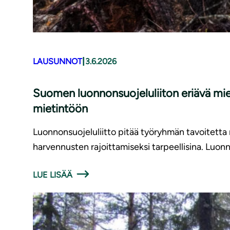
|
LAUSUNNOT
3.6.2026
Suomen luonnonsuojeluliiton eriävä mi
mietintöön
Luonnonsuojeluliitto pitää työryhmän tavoitett
harvennusten rajoittamiseksi tarpeellisina. Luonno
LUE LISÄÄ