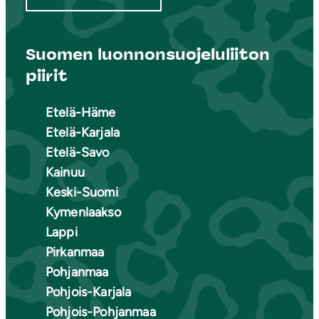
Suomen luonnonsuojeluliiton
piirit
Etelä-Häme
Etelä-Karjala
Etelä-Savo
Kainuu
Keski-Suomi
Kymenlaakso
Lappi
Pirkanmaa
Pohjanmaa
Pohjois-Karjala
Pohjois-Pohjanmaa