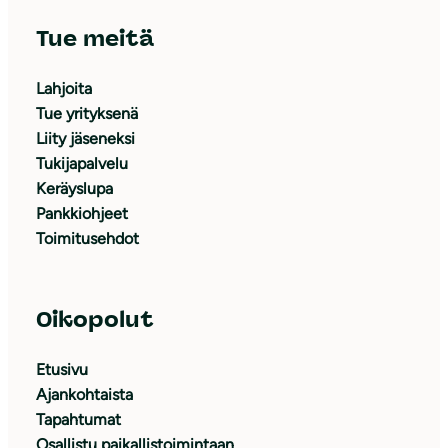
Tue meitä
Lahjoita
Tue yrityksenä
Liity jäseneksi
Tukijapalvelu
Keräyslupa
Pankkiohjeet
Toimitusehdot
Oikopolut
Etusivu
Ajankohtaista
Tapahtumat
Osallistu paikallistoimintaan