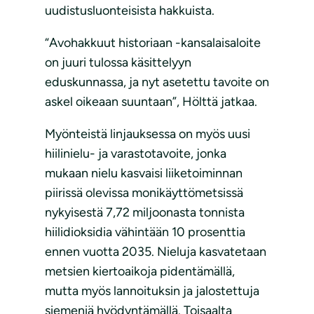
uudistusluonteisista hakkuista.
“Avohakkuut historiaan -kansalaisaloite
on juuri tulossa käsittelyyn
eduskunnassa, ja nyt asetettu tavoite on
askel oikeaan suuntaan”, Hölttä jatkaa.
Myönteistä linjauksessa on myös uusi
hiilinielu- ja varastotavoite, jonka
mukaan nielu kasvaisi liiketoiminnan
piirissä olevissa monikäyttömetsissä
nykyisestä 7,72 miljoonasta tonnista
hiilidioksidia vähintään 10 prosenttia
ennen vuotta 2035. Nieluja kasvatetaan
metsien kiertoaikoja pidentämällä,
mutta myös lannoituksin ja jalostettuja
siemeniä hyödyntämällä. Toisaalta