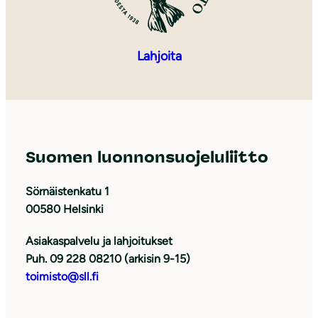
Lahjoita
Suomen luonnonsuojeluliitto
Sörnäistenkatu 1
00580 Helsinki
Asiakaspalvelu ja lahjoitukset
Puh. 09 228 08210 (arkisin 9-15)
toimisto@sll.fi