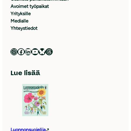
Avoimet työpaikat
Yrityksille
Medialle
Yhteystiedot
Luonnonsuojeluliitto Instagramissa
Luonnonsuojeluliitto Facebookissa
Luonnonsuojeluliitto LinkedInissä
Luonnonsuojeluliiton YouTube-kanava
Luonnonsuojeluliitto Blueskyssa
Luonnonsuojeluliitto Threadsissa
Lue lisää
Luonnonsuojelija