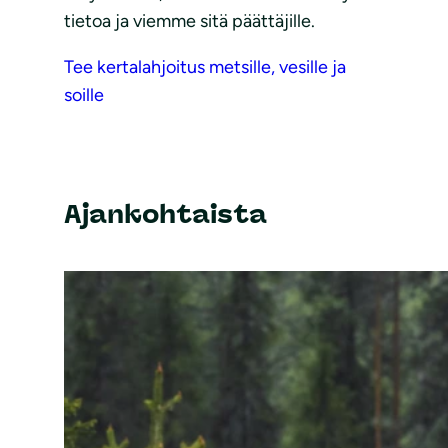
tietoa ja viemme sitä päättäjille.
Tee kertalahjoitus metsille, vesille ja
soille
Ajankohtaista