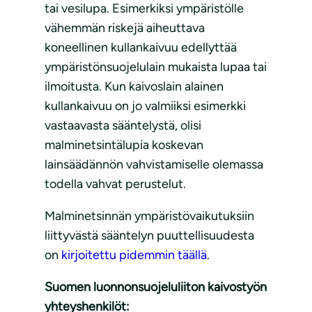
tai vesilupa. Esimerkiksi ympäristölle
vähemmän riskejä aiheuttava
koneellinen kullankaivuu edellyttää
ympäristönsuojelulain mukaista lupaa tai
ilmoitusta. Kun kaivoslain alainen
kullankaivuu on jo valmiiksi esimerkki
vastaavasta sääntelystä, olisi
malminetsintälupia koskevan
lainsäädännön vahvistamiselle olemassa
todella vahvat perustelut.
Malminetsinnän ympäristövaikutuksiin
liittyvästä sääntelyn puuttellisuudesta
on
kirjoitettu pidemmin täällä
.
Suomen luonnonsuojeluliiton kaivostyön
yhteyshenkilöt: