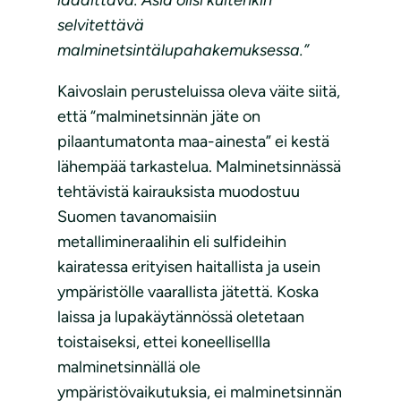
selvitettävä
malminetsintälupahakemuksessa.”
Kaivoslain perusteluissa oleva väite siitä,
että “malminetsinnän jäte on
pilaantumatonta maa-ainesta” ei kestä
lähempää tarkastelua. Malminetsinnässä
tehtävistä kairauksista muodostuu
Suomen tavanomaisiin
metallimineraalihin eli sulfideihin
kairatessa erityisen haitallista ja usein
ympäristölle vaarallista jätettä. Koska
laissa ja lupakäytännössä oletetaan
toistaiseksi, ettei koneellisellla
malminetsinnällä ole
ympäristövaikutuksia, ei malminetsinnän