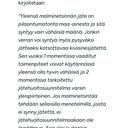
kirjoitetaan:
“Yleensä malminetsinnän jäte on
pilaantumatonta maa-ainesta ja sitä
syntyy vain vähäisiä määriä. Jonkin
verran voi syntyä myös pysyväksi
jätteeksi katsottavaa kiviainesjätettä.
Sen vuoksi 1 momentissa vaaditut
toimenpiteet voivat käytännössä
yleensä olla hyvin vähäisiä ja 2
momentissa tarkoitettu
jätehuoltosuunnitelma varsin
yleispiirteinen. Jos malminetsintää
tehdään sellaisilla menetelmillä, joista
ei synny jätettä, ei
jätehuoltosuunnitelmaakaan ole
laadittava. Asia olisi kuitenkin