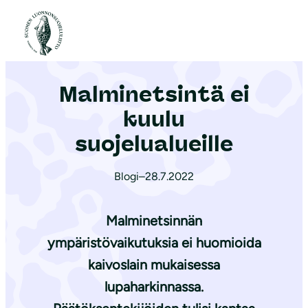
S
i
Etusivu
|
Ajankohtaista
|
Malminetsintä ei kuulu suojelualueille
i
r
Malminetsintä ei
r
y
kuulu
s
suojelualueille
i
s
Blogi
–
28.7.2022
ä
l
Malminetsinnän
t
ympäristövaikutuksia ei huomioida
ö
kaivoslain mukaisessa
ö
n
lupaharkinnassa.