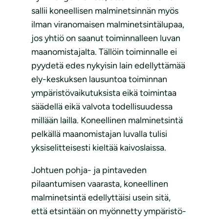
sallii koneellisen malminetsinnän myös
ilman viranomaisen malminetsintälupaa,
jos yhtiö on saanut toiminnalleen luvan
maanomistajalta. Tällöin toiminnalle ei
pyydetä edes nykyisin lain edellyttämää
ely-keskuksen lausuntoa toiminnan
ympäristövaikutuksista eikä toimintaa
säädellä eikä valvota todellisuudessa
millään lailla. Koneellinen malminetsintä
pelkällä maanomistajan luvalla tulisi
yksiselitteisesti kieltää kaivoslaissa.
Johtuen pohja- ja pintaveden
pilaantumisen vaarasta, koneellinen
malminetsintä edellyttäisi usein sitä,
että etsintään on myönnetty ympäristö-