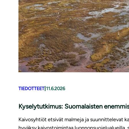
|
TIEDOTTEET
11.6.2026
Kyselytutkimus: Suomalaisten enemmistö 
Kaivosyhtiöt etsivät malmeja ja suunnittelevat ka
hyväksy kaivostoimintaa luonnonsuojelualueilla, 