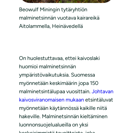
Beowulf Miningin tytäryhtiön
malminetsinnän vuotava kairareikä
Aitolammella, Heinävedellä
On huolestuttavaa, ettei kaivoslaki
huomioi malminetsinnän
ympäristövaikutuksia. Suomessa
myönnetään keskimäärin jopa 150
malminetsintälupaa vuosittain.
Johtavan
kaivosviranomaisen mukaan
etsintäluvat
myönnetään käytännössä kaikille niitä
hakeville. Malminetsinnän kieltäminen
luonnonsuojelualueilla on yksi
keskeisimmistä tavoitteista, joka