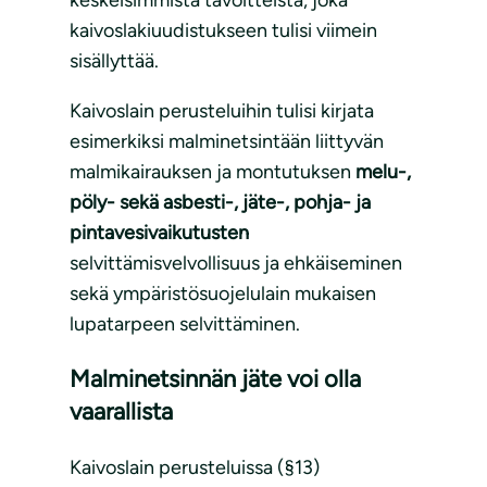
kaivoslakiuudistukseen tulisi viimein
sisällyttää.
Kaivoslain perusteluihin tulisi kirjata
esimerkiksi malminetsintään liittyvän
malmikairauksen ja montutuksen
melu-,
pöly- sekä asbesti-, jäte-, pohja- ja
pintavesivaikutusten
selvittämisvelvollisuus ja ehkäiseminen
sekä ympäristösuojelulain mukaisen
lupatarpeen selvittäminen.
Malminetsinnän jäte voi olla
vaarallista
Kaivoslain perusteluissa (§13)