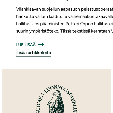
Viiankiaavan suojellun aapasuon pelastusoperaati
hanketta varten laaditulle vaihemaakuntakaaval
hallitus. Jos pääministeri Petteri Orpon hallitus
suurin ympäristöteko. Tässä tekstissä kerrataan V
LUE LISÄÄ
Lisää artikkeleita