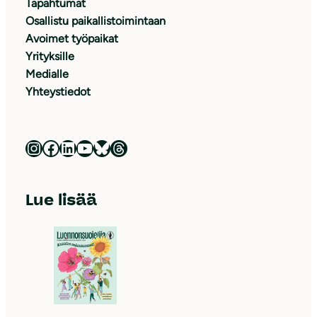
Tapahtumat
Osallistu paikallistoimintaan
Avoimet työpaikat
Yrityksille
Medialle
Yhteystiedot
Luonnonsuojeluliitto Instagramissa
Luonnonsuojeluliitto Facebookissa
Luonnonsuojeluliitto LinkedInissä
Luonnonsuojeluliiton YouTube-kanava
Luonnonsuojeluliitto Blueskyssa
Luonnonsuojeluliitto Threadsissa
Lue lisää