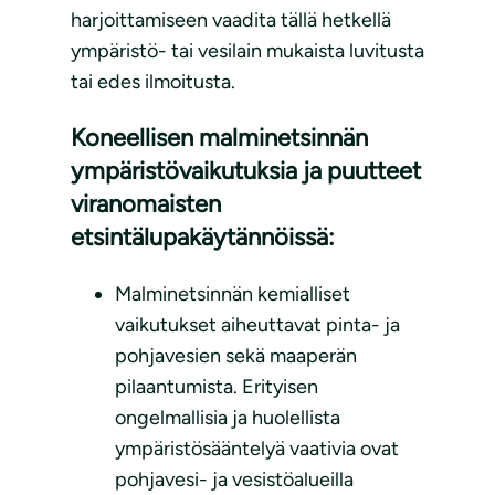
harjoittamiseen vaadita tällä hetkellä
ympäristö- tai vesilain mukaista luvitusta
tai edes ilmoitusta.
Koneellisen malminetsinnän
ympäristövaikutuksia ja puutteet
viranomaisten
etsintälupakäytännöissä:
Malminetsinnän kemialliset
vaikutukset aiheuttavat pinta- ja
pohjavesien sekä maaperän
pilaantumista. Erityisen
ongelmallisia ja huolellista
ympäristösääntelyä vaativia ovat
pohjavesi- ja vesistöalueilla