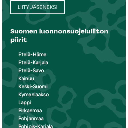
LIITY JÄSENEKSI
Suomen luonnonsuojeluliiton
piirit
Etelä-Häme
Etelä-Karjala
Etelä-Savo
Kainuu
Keski-Suomi
Kymenlaakso
Lappi
Pirkanmaa
Pohjanmaa
Pohjois-Karjala