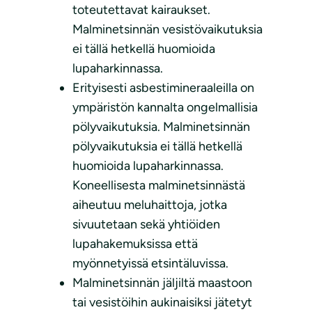
toteutettavat kairaukset.
Malminetsinnän vesistövaikutuksia
ei tällä hetkellä huomioida
lupaharkinnassa.
Erityisesti asbestimineraaleilla on
ympäristön kannalta ongelmallisia
pölyvaikutuksia. Malminetsinnän
pölyvaikutuksia ei tällä hetkellä
huomioida lupaharkinnassa.
Koneellisesta malminetsinnästä
aiheutuu meluhaittoja, jotka
sivuutetaan sekä yhtiöiden
lupahakemuksissa että
myönnetyissä etsintäluvissa.
Malminetsinnän jäljiltä maastoon
tai vesistöihin aukinaisiksi jätetyt