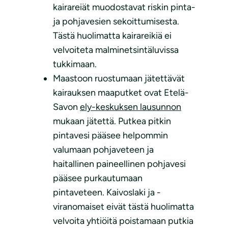
kairareiät muodostavat riskin pinta-
ja pohjavesien sekoittumisesta.
Tästä huolimatta kairareikiä ei
velvoiteta malminetsintäluvissa
tukkimaan.
Maastoon ruostumaan jätettävät
kairauksen maaputket ovat Etelä-
Savon
ely-keskuksen lausunnon
mukaan jätettä. Putkea pitkin
pintavesi pääsee helpommin
valumaan pohjaveteen ja
haitallinen paineellinen pohjavesi
pääsee purkautumaan
pintaveteen. Kaivoslaki ja -
viranomaiset eivät tästä huolimatta
velvoita yhtiöitä poistamaan putkia