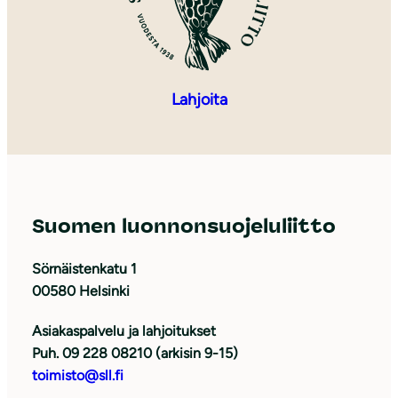
Lahjoita
Suomen luonnonsuojeluliitto
Sörnäistenkatu 1
00580 Helsinki
Asiakaspalvelu ja lahjoitukset
Puh. 09 228 08210 (arkisin 9-15)
toimisto@sll.fi