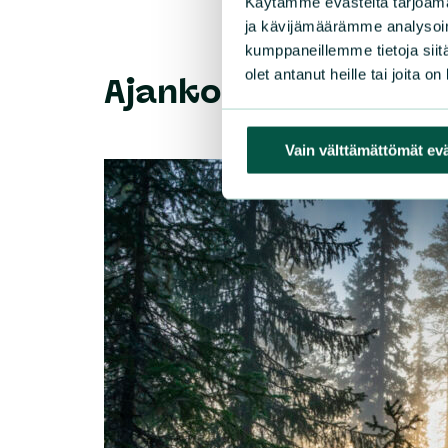
Käytämme evästeitä tarjoama
ja kävijämäärämme analysoim
kumppaneillemme tietoja siitä
olet antanut heille tai joita o
Ajankohtaista
Vain välttämättömät ev