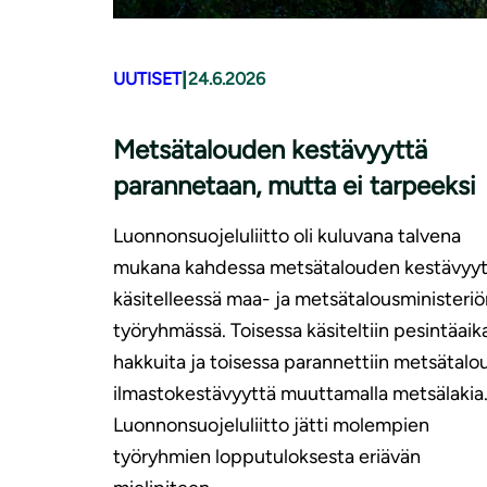
|
UUTISET
24.6.2026
Metsätalouden kestävyyttä
parannetaan, mutta ei tarpeeksi
Luonnonsuojeluliitto oli kuluvana talvena
mukana kahdessa metsätalouden kestävyyt
käsitelleessä maa- ja metsätalousministeriö
työryhmässä. Toisessa käsiteltiin pesintäaika
hakkuita ja toisessa parannettiin metsätal
ilmastokestävyyttä muuttamalla metsälakia
Luonnonsuojeluliitto jätti molempien
työryhmien lopputuloksesta eriävän