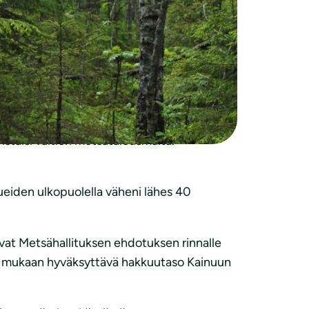
aiden käytölle.
kea, että sen toteutuessa luonto- ja
uraavaksi viideksi vuodeksi. Hakkuut
istaisi valtion metsätalousmaita.
ueiden ulkopuolella väheni lähes 40
ivat Metsähallituksen ehdotuksen rinnalle
en mukaan hyväksyttävä hakkuutaso Kainuun