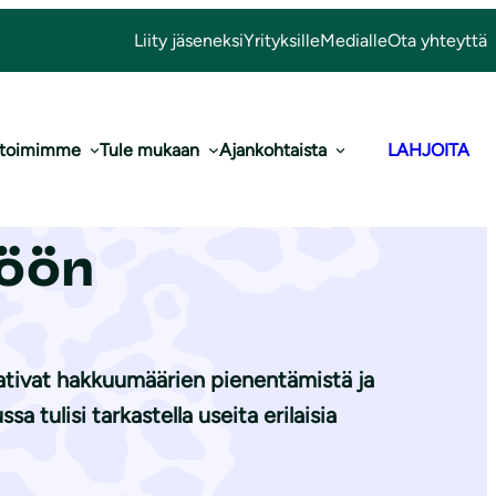
Liity jäseneksi
Yrityksille
Medialle
Ota yhteyttä
 toimimme
Tule mukaan
Ajankohtaista
LAHJOITA
toehto Kainuun
töön
vaativat hakkuumäärien pienentämistä ja
 tulisi tarkastella useita erilaisia