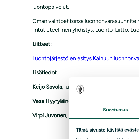
luontopalvelut.
Oman vaihtoehtonsa luonnonvarasuunnitelma
lintutieteellinen yhdistys, Luonto-Liitto, L
Liitteet
:
Luontojärjestöjen esitys Kainuun luonnon
Lisätiedot
:
Keijo Savola
, luontoasiantuntija, Suomen l
Vesa Hyyryläinen
, suojeluvastaava, Kainuu
Suostumus
Virpi Juvonen
, puheenjohtaja, Kainuun lu
Tämä sivusto käyttää eväste