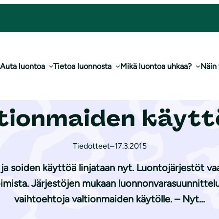
oehto Kainuun valtionmaiden käyttöön
Auta luontoa
Tietoa luonnosta
Mikä luontoa uhkaa?
Näin
es­töil­tä oma vaih
tionmaiden käyt
Tiedotteet
–
17.3.2015
 ja soiden käyttöä linjataan nyt. Luontojärjestöt 
mista. Järjestöjen mukaan luonnonvarasuunnittelussa
vaihtoehtoja valtionmaiden käytölle. – Nyt…