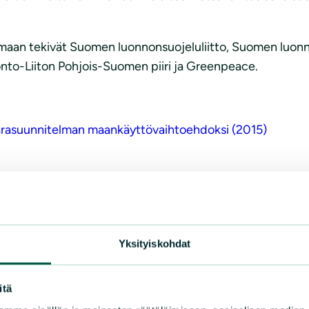
an tekivät Suomen luonnonsuojeluliitto, Suomen luonnon
uonto-Liiton Pohjois-Suomen piiri ja Greenpeace.
varasuunnitelman maankäyttövaihtoehdoksi (2015)
uonnonsuojeluliitto, puh. 045 652 1974, keijo.savola@gma
n lintutieteellinen yhdistys, puh. 040 540 8830 vesahyy
Yksityiskohdat
onnonsuojelupiiri puh. 0400 849360 virpi.juvonen@luukk
itä