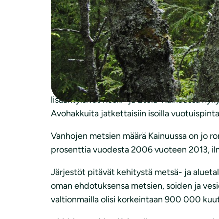
virkistysarvojen huomioimista.
Järjestöjen mukaan luonnonvarasuunnittelussa
– Nyt ehdotetaan vain luonnonvarojen tehok
virkistysarvot joutuvat väistymään, toteaa
K
Metsähallitus kaavailee Kainuuseen peräti 
lisääntyisivät Keski- ja Etelä-Kainuussa ny
Avohakkuita jatkettaisiin isoilla vuotuispinta-
Vanhojen metsien määrä Kainuussa on jo rom
prosenttia vuodesta 2006 vuoteen 2013, il
Järjestöt pitävät kehitystä metsä- ja aluet
oman ehdotuksensa metsien, soiden ja vesi
valtionmailla olisi korkeintaan 900 000 ku