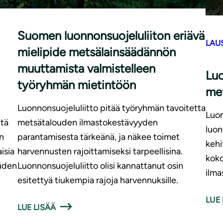
|
LAUSUNNOT
3.6.2026
Suomen luonnonsuojeluliiton eriävä
LAU
mielipide metsälainsäädännön
muuttamista valmistelleen
Luo
työryhmän mietintöön
met
Luonnonsuojeluliitto pitää työryhmän tavoitetta
Luon
tä
metsätalouden ilmastokestävyyden
luon
n
parantamisesta tärkeänä, ja näkee toimet
kehi
isia
harvennusten rajoittamiseksi tarpeellisina.
koko
ouden
Luonnonsuojeluliitto olisi kannattanut osin
ilma
.
esitettyä tiukempia rajoja harvennuksille.
LUE 
LUE LISÄÄ