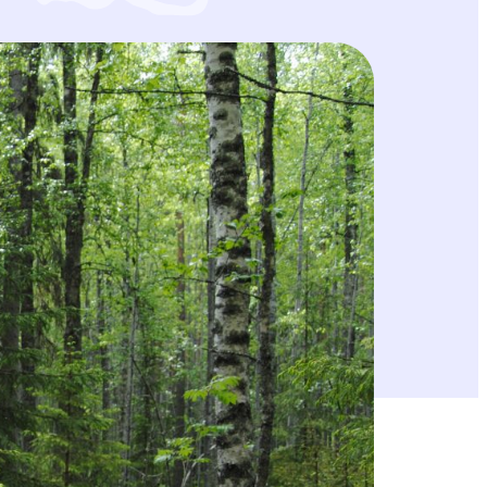
uumäärien pienentämistä ja luonto- ja