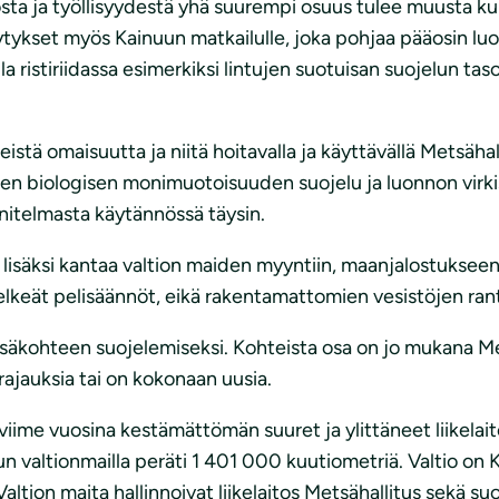
osta ja työllisyydestä yhä suurempi osuus tulee muusta k
ykset myös Kainuun matkailulle, joka pohjaa pääosin luon
 ristiriidassa esimerkiksi lintujen suotuisan suojelun ta
istä omaisuutta ja niitä hoitavalla ja käyttävällä Metsähal
, kuten biologisen monimuotoisuuden suojelu ja luonnon vir
itelmasta käytännössä täysin.
lisäksi kantaa valtion maiden myyntiin, maanjalostukseen
keät pelisäännöt, eikä rakentamattomien vesistöjen ranto
tsäkohteen suojelemiseksi. Kohteista osa on jo mukana M
rajauksia tai on kokonaan uusia.
viime vuosina kestämättömän suuret ja ylittäneet liikela
 valtionmailla peräti 1 401 000 kuutiometriä. Valtio on 
tion maita hallinnoivat liikelaitos Metsähallitus sekä s