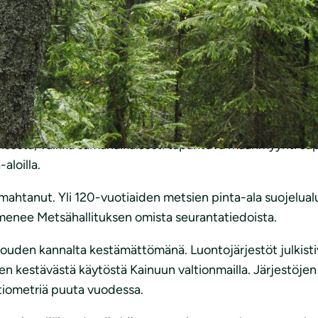
 tulisi tarkastella useita erilaisia vaihtoehtoja valtionm
äyttöä. Esitetty vuosittainen hakkuusuunnite on niin kor
eijo Savola
Suomen luonnonsuojeluliitosta.
1 350 000 – 1 450 000 kuutiometrin vuotuisia hakkuita se
kyisestä, vaikka samanaikaisesti tapahtuva maanmyynti sup
aloilla.
ahtanut. Yli 120-vuotiaiden metsien pinta-ala suojelual
menee Metsähallituksen omista seurantatiedoista.
alouden kannalta kestämättömänä. Luontojärjestöt julkist
en kestävästä käytöstä Kainuun valtionmailla. Järjestöj
utiometriä puuta vuodessa.