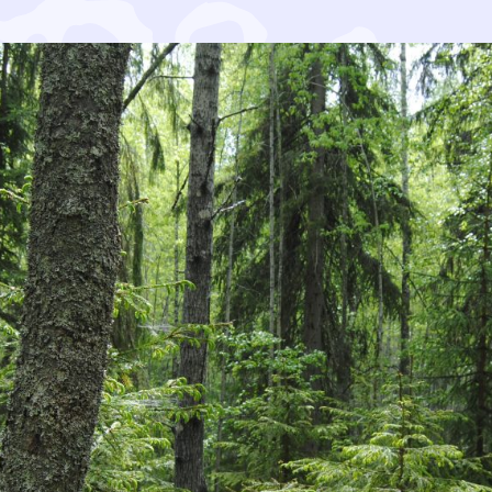
iden käyttöä linjataan nyt. Luontojärjestöt vaativat hakk