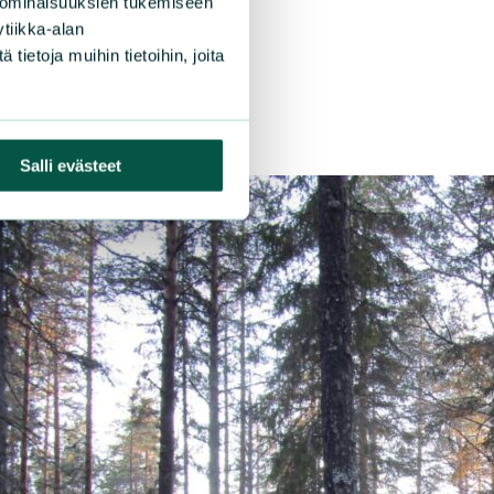
 ominaisuuksien tukemiseen
tiikka-alan
ietoja muihin tietoihin, joita
Salli evästeet