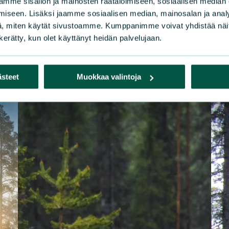
mme sisällön ja mainosten räätälöimiseen, sosiaalisen median
iseen. Lisäksi jaamme sosiaalisen median, mainosalan ja analy
, miten käytät sivustoamme. Kumppanimme voivat yhdistää näitä t
n kerätty, kun olet käyttänyt heidän palvelujaan.
ästeet
Muokkaa valintoja