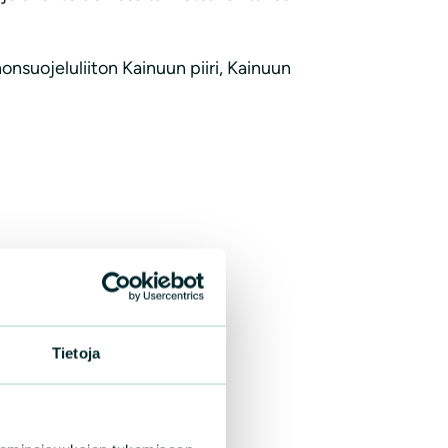
suojeluliiton Kainuun piiri, Kainuun
il.com
ry5@gmail
Tietoja
u.com