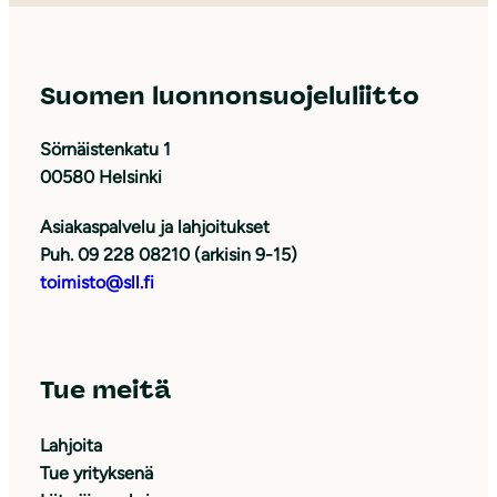
Suomen luonnonsuojeluliitto
Sörnäistenkatu 1
00580 Helsinki
Asiakaspalvelu ja lahjoitukset
Puh. 09 228 08210 (arkisin 9-15)
toimisto@sll.fi
Tue meitä
Lahjoita
Tue yrityksenä