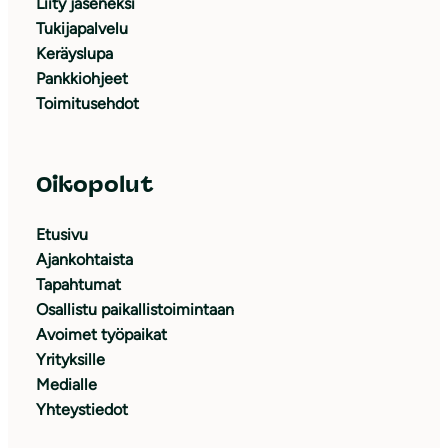
Liity jäseneksi
Tukijapalvelu
Keräyslupa
Pankkiohjeet
Toimitusehdot
Oikopolut
Etusivu
Ajankohtaista
Tapahtumat
Osallistu paikallistoimintaan
Avoimet työpaikat
Yrityksille
Medialle
Yhteystiedot