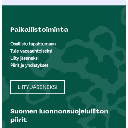
Paikallistoiminta
Osallistu tapahtumaan
Tule vapaaehtoiseksi
Liity jäseneksi
Piirit ja yhdistykset
LIITY JÄSENEKSI
Suomen luonnonsuojeluliiton
piirit