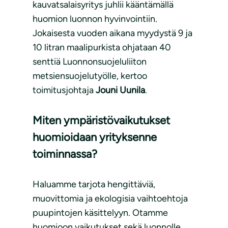
kauvatsalaisyritys juhlii kääntämällä
huomion luonnon hyvinvointiin.
Jokaisesta vuoden aikana myydystä 9 ja
10 litran maalipurkista ohjataan 40
senttiä Luonnonsuojeluliiton
metsiensuojelutyölle, kertoo
toimitusjohtaja
Jouni Uunila
.
Miten ympäristövaikutukset
huomioidaan yrityksenne
toiminnassa?
Haluamme tarjota hengittäviä,
muovittomia ja ekologisia vaihtoehtoja
puupintojen käsittelyyn. Otamme
huomioon vaikutukset sekä luonnolle