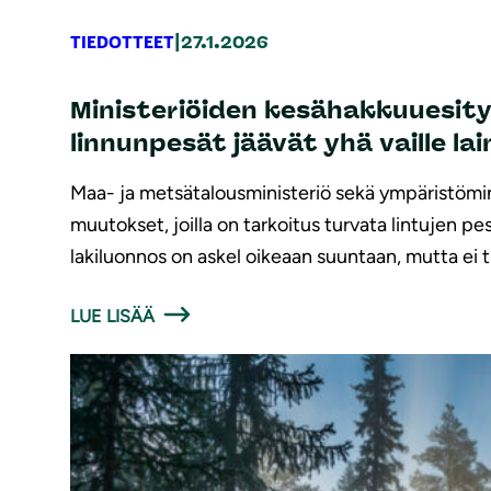
|
TIEDOTTEET
27.1.2026
Ministeriöiden kesähakkuuesity
linnunpesät jäävät yhä vaille la
Maa- ja metsätalousministeriö sekä ympäristömin
muutokset, joilla on tarkoitus turvata lintujen p
lakiluonnos on askel oikeaan suuntaan, mutta ei t
LUE LISÄÄ