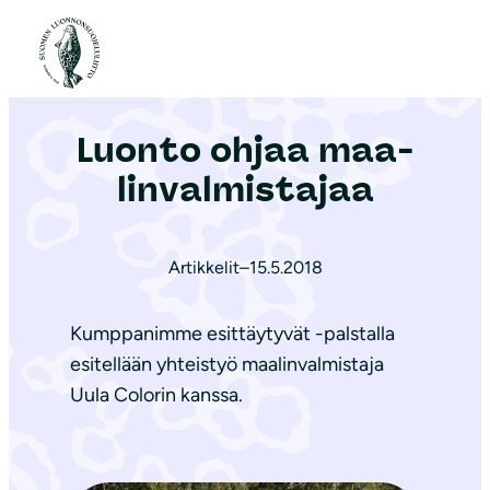
S
i
Etusivu
|
Ajankohtaista
|
Luonto ohjaa maa­lin­val­mis­ta­jaa
i
r
Luonto ohjaa maa­
r
y
lin­val­mis­ta­jaa
s
i
s
Artikkelit
–
15.5.2018
ä
l
Kumppanimme esittäytyvät -palstalla
t
esitellään yhteistyö maalinvalmistaja
ö
Uula Colorin kanssa.
ö
n