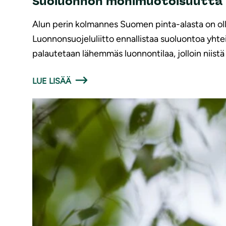
Suoluonnon monimuotoisuutta p
Alun perin kolmannes Suomen pinta-alasta on ollu
Luonnonsuojeluliitto ennallistaa suoluontoa yhte
palautetaan lähemmäs luonnontilaa, jolloin niis
LUE LISÄÄ