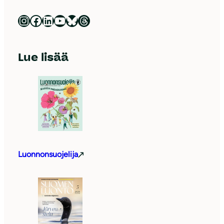
Luonnonsuojeluliitto Instagramissa
Luonnonsuojeluliitto Facebookissa
Luonnonsuojeluliitto LinkedInissä
Luonnonsuojeluliiton YouTube-kanava
Luonnonsuojeluliitto Blueskyssa
Luonnonsuojeluliitto Threadsissa
Lue lisää
Luonnonsuojelija