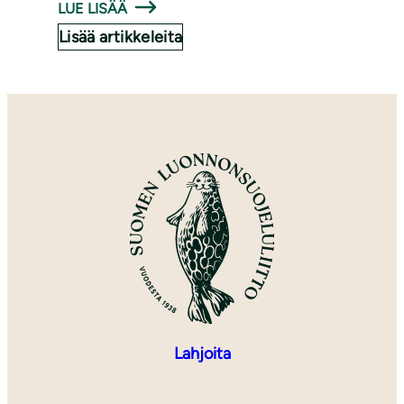
LUE LISÄÄ
Lisää artikkeleita
Lahjoita