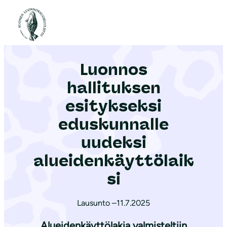
S
i
Etusivu
|
Ajankohtaista
|
Luonnos hallituksen esitykseksi eduskunnalle uudeksi alueidenkäyttölaiksi
i
r
Luonnos
r
y
hallituksen
s
esitykseksi
i
eduskunnalle
s
ä
uudeksi
l
alueidenkäyttölaik
t
si
ö
ö
Lausunto –
11.7.2025
n
Alueidenkäyttölakia valmisteltiin