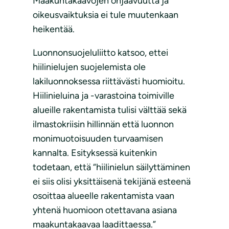
Maakuntakaavojen ohjaavuutta ja
oikeusvaiktuksia ei tule muutenkaan
heikentää.
Luonnonsuojeluliitto katsoo, ettei
hiilinielujen suojelemista ole
lakiluonnoksessa riittävästi huomioitu.
Hiilinieluina ja -varastoina toimiville
alueille rakentamista tulisi välttää sekä
ilmastokriisin hillinnän että luonnon
monimuotoisuuden turvaamisen
kannalta. Esityksessä kuitenkin
todetaan, että “hiilinielun säilyttäminen
ei siis olisi yksittäisenä tekijänä esteenä
osoittaa alueelle rakentamista vaan
yhtenä huomioon otettavana asiana
maakuntakaavaa laadittaessa.”