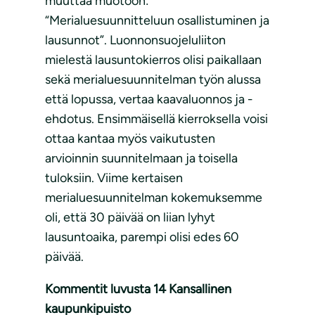
muuttaa muotoon:
“Merialuesuunnitteluun osallistuminen ja
lausunnot”. Luonnonsuojeluliiton
mielestä lausuntokierros olisi paikallaan
sekä merialuesuunnitelman työn alussa
että lopussa, vertaa kaavaluonnos ja -
ehdotus. Ensimmäisellä kierroksella voisi
ottaa kantaa myös vaikutusten
arvioinnin suunnitelmaan ja toisella
tuloksiin. Viime kertaisen
merialuesuunnitelman kokemuksemme
oli, että 30 päivää on liian lyhyt
lausuntoaika, parempi olisi edes 60
päivää.
Kommentit luvusta 14 Kansallinen
kaupunkipuisto