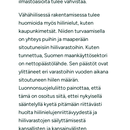
ilmastoasioita tulee vahvistaa.
Vähähiilisessä rakentamisessa tulee
huomioida myös hiilinielut, kuten
kaupunkimetsät. Niiden turvaamisella
on yhteys puihin ja maaperään
sitoutuneisiin hiilivarastoihin. Kuten
tunnettua, Suomen maankäyttösektori
on nettopäästölähde. Sen päästöt ovat
ylittäneet eri varastoihin vuoden aikana
sitoutuneen hiilen määrän.
Luonnonsuojeluliitto painottaa, että
tämä on osoitus siitä, ettei nykyisellä
sääntelyllä kyetä pitämään riittävästi
huolta hiilinielujenriittävyydestä ja
hiilivarastojen säilyttämisestä
kansallisten ja kansainvälisten