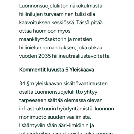
Luonnonsuojeluliiton näkökulmasta
hiilinilujen turvaaminen tulisi olla
kaavoituksen keskiössä. Tässä pitää
ottaa huomioon myös
maankäyttösektorin ja metsien
hiilinielun romahduksen, joka uhkaa
vuoden 2035 hiilineutraaliustavoitetta.
Kommentit luvusta 5 Yleiskaava
34 §:n yleiskaavan sisältövaatimusten
osalta Luonnonsuojeluliitto yhtyy
tarpeeseen säätää olemassa olevan
infrastruktuurin hyödyntämistä, luonnon
monimuotoisuuden vaalimista,
lisääntyviin sään ääri-ilmiöihin ja
tulvariskeihin varautumista sekä kunnan