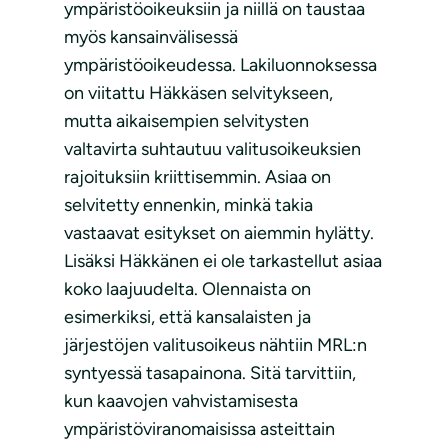
ympäristöoikeuksiin ja niillä on taustaa
myös kansainvälisessä
ympäristöoikeudessa. Lakiluonnoksessa
on viitattu Häkkäsen selvitykseen,
mutta aikaisempien selvitysten
valtavirta suhtautuu valitusoikeuksien
rajoituksiin kriittisemmin. Asiaa on
selvitetty ennenkin, minkä takia
vastaavat esitykset on aiemmin hylätty.
Lisäksi Häkkänen ei ole tarkastellut asiaa
koko laajuudelta. Olennaista on
esimerkiksi, että kansalaisten ja
järjestöjen valitusoikeus nähtiin MRL:n
syntyessä tasapainona. Sitä tarvittiin,
kun kaavojen vahvistamisesta
ympäristöviranomaisissa asteittain