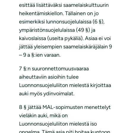
esittää lisättäväksi saamelaiskulttuurin
heikentämiskiellon. Tällainen on jo
esimerkiksi lunnonsuojelulaissa (6 §),
ympäristönsuojelulaissa (49 §) ja
kaivoslaissa (useita pykäliä). Asiaa ei voi
jättää yleisempien saamelaiskäräjälain 9
– 9 a §:ien varaan.
7 §:n suuronnettomuusvaaraa
aiheuttaviin asioihin tulee
Luonnonsuojeluliiton mielestä kirjoittaa
auki myös ydinvoimalat.
8 § jättää MAL-sopimusten menettelyt
vieläkin auki, mikä on
Luonnonsuojeluliiton mielestä iso
ongelma. Tämä asia piti hoitaa kuntoon