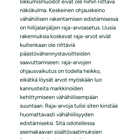
liikkumismuodot eivät ole niihin riittävä
näkökulma. Keskeinen ohjauskeino
vähähiilisen rakentamisen edistämisessä
on hiilijalanjäljen raja-arvoasetus. Uusia
rakennuksia koskevat raja-arvot eivät
kuitenkaan ole riittäviä
päästövähennystavoitteiden
saavuttamiseen: raja-arvojen
ohjausvaikutus on todella heikko,
eikätkä löysät arvot myöskään luo
kannusteita markkinoiden
kehittymiseen vähähiilisempään
suuntaan. Raja-arvoja tulisi siten kiristää
huomattavasti vähähiilisyyden
edistämiseksi. Sitä odotellessa
asemakaavan sisältövaatimuksien