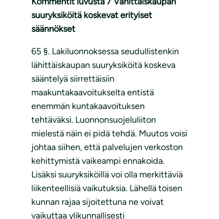
Kommentit luvusta 7 Vähittäiskaupan
suuryksiköitä koskevat erityiset
säännökset
65 §. Lakiluonnoksessa seudullistenkin
lähittäiskaupan suuryksiköitä koskeva
sääntelyä siirrettäisiin
maakuntakaavoitukselta entistä
enemmän kuntakaavoituksen
tehtäväksi. Luonnonsuojeluliiton
mielestä näin ei pidä tehdä. Muutos voisi
johtaa siihen, että palvelujen verkoston
kehittymistä vaikeampi ennakoida.
Lisäksi suuryksiköillä voi olla merkittäviä
liikenteellisiä vaikutuksia. Lähellä toisen
kunnan rajaa sijoitettuna ne voivat
vaikuttaa ylikunnallisesti