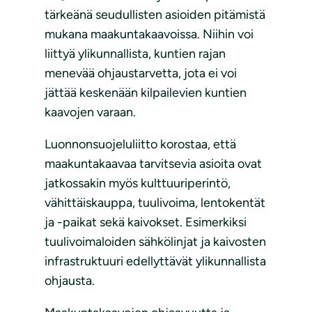
tärkeänä seudullisten asioiden pitämistä
mukana maakuntakaavoissa. Niihin voi
liittyä ylikunnallista, kuntien rajan
menevää ohjaustarvetta, jota ei voi
jättää keskenään kilpailevien kuntien
kaavojen varaan.
Luonnonsuojeluliitto korostaa, että
maakuntakaavaa tarvitsevia asioita ovat
jatkossakin myös kulttuuriperintö,
vähittäiskauppa, tuulivoima, lentokentät
ja -paikat sekä kaivokset. Esimerkiksi
tuulivoimaloiden sähkölinjat ja kaivosten
infrastruktuuri edellyttävät ylikunnallista
ohjausta.