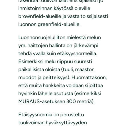
rakentaa tuulivoimalat ensisijaisesti jo
ihmistoiminnan käytössä oleville
brownfield-alueille ja vasta toissijaisesti
luonnon greenfield-alueille.
Luonnonsuojeluliiton mielestä melun
ym. haittojen hallinta on järkevämpi
tehdä yvalla kuin etäisyysnormeilla.
Esimerkiksi melu riippuu suuresti
paikallisista oloista (tuuli, maaston
muodot ja peitteisyys). Huomattakoon,
että muita hankkeita voidaan sijoittaa
hyvinkin lähelle asutusta (esimerkiksi
MURAUS-asetuksen 300 metriä).
Etäisyysnormia on perusteltu
tuulivoiman hyväksyttävyyden