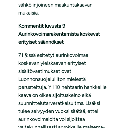
sähkölinjoineen maakuntakaavan
mukaisia.
Kommentit luvusta 9
Aurinkovoimarakentamista koskevat
erityiset säännökset
71 §:ssä esitetyt aurinkovoimaa
koskevan yleiskaavan erityiset
sisältövaatimukset ovat
Luonnonsuojeluliiton mielestä
perusteltuja. Yli 10 hehtaarin hankkeille
kaava on oikea sijoituskeino eikä
suunnittelutarveratkaisu tms. Lisäksi
tulee selvyyden vuoksi säätää, ettei
aurinkovoimaloita voi sijoittaa
valtakunnallisesti arvokkaille maisema-