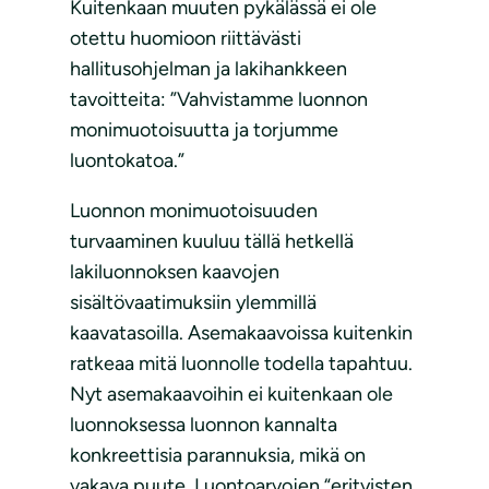
Kuitenkaan muuten pykälässä ei ole
otettu huomioon riittävästi
hallitusohjelman ja lakihankkeen
tavoitteita: ”Vahvistamme luonnon
monimuotoisuutta ja torjumme
luontokatoa.”
Luonnon monimuotoisuuden
turvaaminen kuuluu tällä hetkellä
lakiluonnoksen kaavojen
sisältövaatimuksiin ylemmillä
kaavatasoilla. Asemakaavoissa kuitenkin
ratkeaa mitä luonnolle todella tapahtuu.
Nyt asemakaavoihin ei kuitenkaan ole
luonnoksessa luonnon kannalta
konkreettisia parannuksia, mikä on
vakava puute. Luontoarvojen “erityisten