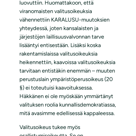
luovuttiin. Huomattakoon, että
viranomaisten valitusoikeuksia
vähennettiin KARALUSU-muutoksien
yhteydessä, joten kansalaisten ja
järjestöjen laillisuusvalvonnan tarve
lisääntyi entisestään. Lisäksi koska
rakentamislaissa valitusoikeuksia
heikennettiin, kaavoissa valitusoikeuksia
tarvitaan entistäkin enemmän – muuten
perustuslain ympäristöperusoikeus (20
§) ei toteutuisi kaavoituksessa.
Häkkänen ei ole myöskään ymmärtänyt
valituksen roolia kunnallisdemokratiassa,
mitä avasimme edellisessä kappaleessa.
Valitusoikeus tukee myös
osallistumisoikeutta. Se on