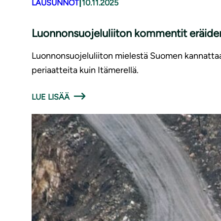
|
LAUSUNNOT
10.11.2025
Luonnonsuojeluliiton kommentit eräiden
Luonnonsuojeluliiton mielestä Suomen kannattaa
periaatteita kuin Itämerellä.
LUE LISÄÄ