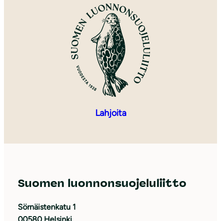
Lahjoita
Suomen luonnonsuojeluliitto
Sörnäistenkatu 1
00580 Helsinki