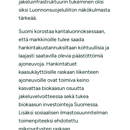
jakeluinfrastruktuurin tukeminen olisi
siksi Luonnonsuojeluliiton näkökulmasta
tärkeää.
Suomi korostaa kantaluonnoksessaan,
että markkinoille tulee saada
hankintakustannuksiltaan kohtuullisia ja
laajasti saatavilla olevia päästöttömiä
ajoneuvoja. Hankintatuet
kaasukäyttöisille raskaan liikenteen
ajoneuvoille ovat toimiva keino
kasvattaa biokaasun osuutta
jakeluvelvoitteessa sekä tukea
biokaasun investointeja Suomessa.
Lisäksi sosiaalisen ilmastosuunnitelman
toimenpiteeksi ehdotettu
mikroyritysten raskaan