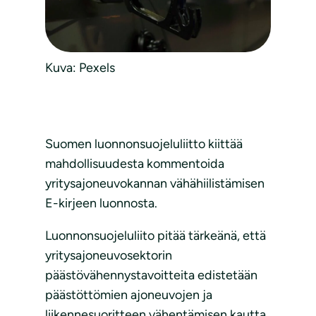
Kuva: Pexels
Suomen luonnonsuojeluliitto kiittää
mahdollisuudesta kommentoida
yritysajoneuvokannan vähähiilistämisen
E-kirjeen luonnosta.
Luonnonsuojeluliito pitää tärkeänä, että
yritysajoneuvosektorin
päästövähennystavoitteita edistetään
päästöttömien ajoneuvojen ja
liikennesuoritteen vähentämisen kautta.