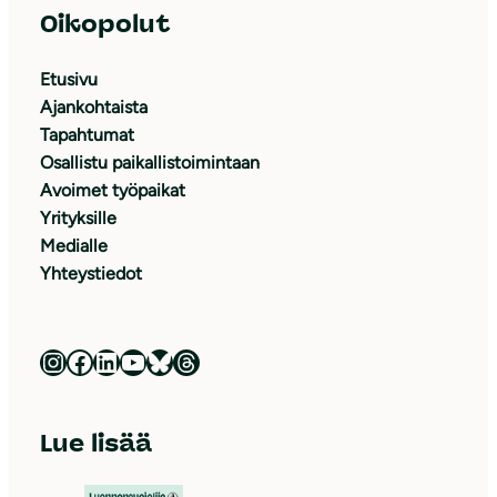
Oikopolut
Etusivu
Ajankohtaista
Tapahtumat
Osallistu paikallistoimintaan
Avoimet työpaikat
Yrityksille
Medialle
Yhteystiedot
Luonnonsuojeluliitto Instagramissa
Luonnonsuojeluliitto Facebookissa
Luonnonsuojeluliitto LinkedInissä
Luonnonsuojeluliiton YouTube-kanava
Luonnonsuojeluliitto Blueskyssa
Luonnonsuojeluliitto Threadsissa
Lue lisää