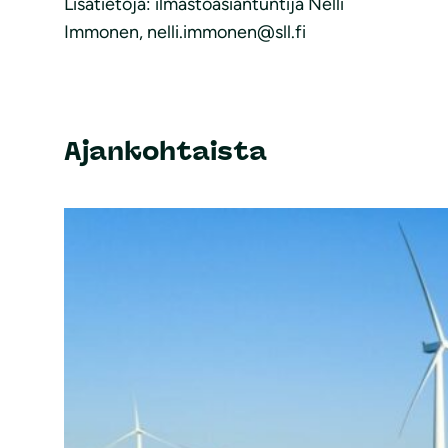
Lisätietoja: ilmastoasiantuntija Nelli
Immonen, nelli.immonen@sll.fi
Ajankohtaista