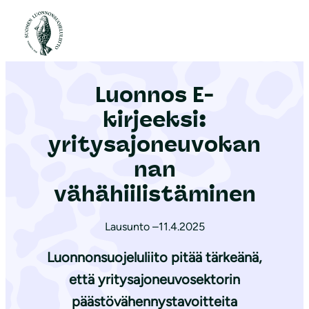
S
i
Etusivu
|
Ajankohtaista
|
Luonnos E-kirjeeksi: yritysajoneuvokannan vähähiilistäminen
i
r
Luonnos E-
r
y
kirjeeksi:
s
yritysajoneuvokan
i
nan
s
ä
vähähiilistäminen
l
t
Lausunto –
11.4.2025
ö
Luonnonsuojeluliito pitää tärkeänä,
ö
että yritysajoneuvosektorin
n
päästövähennystavoitteita