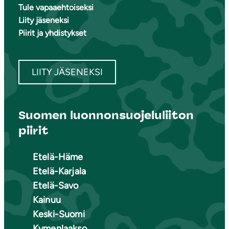
Tule vapaaehtoiseksi
Liity jäseneksi
Piirit ja yhdistykset
LIITY JÄSENEKSI
Suomen luonnonsuojeluliiton
piirit
Etelä-Häme
Etelä-Karjala
Etelä-Savo
Kainuu
Keski-Suomi
Kymenlaakso