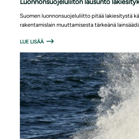
Luonnonsuojeluliiton lausunto lakiesit
Suomen luonnonsuojeluliitto pitää lakiesitystä 
rakentamislain muuttamisesta tärkeänä lainsäädä
LUE LISÄÄ