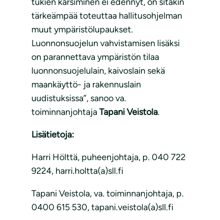
tukien karsiminen ei edennyt, on sitäkin
tärkeämpää toteuttaa hallitusohjelman
muut ympäristölupaukset.
Luonnonsuojelun vahvistamisen lisäksi
on parannettava ympäristön tilaa
luonnonsuojelulain, kaivoslain sekä
maankäyttö- ja rakennuslain
uudistuksissa”, sanoo va.
toiminnanjohtaja
Tapani Veistola
.
Lisätietoja:
Harri Hölttä, puheenjohtaja, p. 040 722
9224, harri.holtta(a)sll.fi
Tapani Veistola, va. toiminnanjohtaja, p.
0400 615 530, tapani.veistola(a)sll.fi