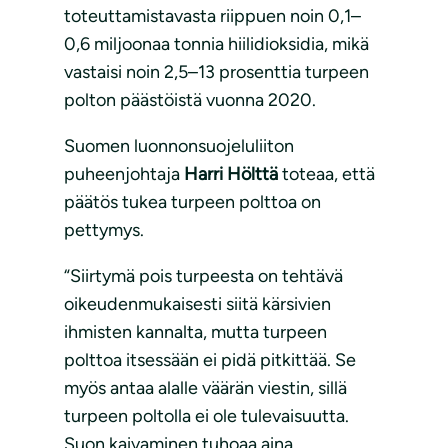
toteuttamistavasta riippuen noin 0,1–
0,6 miljoonaa tonnia hiilidioksidia, mikä
vastaisi noin 2,5–13 prosenttia turpeen
polton päästöistä vuonna 2020.
Suomen luonnonsuojeluliiton
puheenjohtaja
Harri Hölttä
toteaa, että
päätös tukea turpeen polttoa on
pettymys.
“Siirtymä pois turpeesta on tehtävä
oikeudenmukaisesti siitä kärsivien
ihmisten kannalta, mutta turpeen
polttoa itsessään ei pidä pitkittää. Se
myös antaa alalle väärän viestin, sillä
turpeen poltolla ei ole tulevaisuutta.
Suon kaivaminen tuhoaa aina