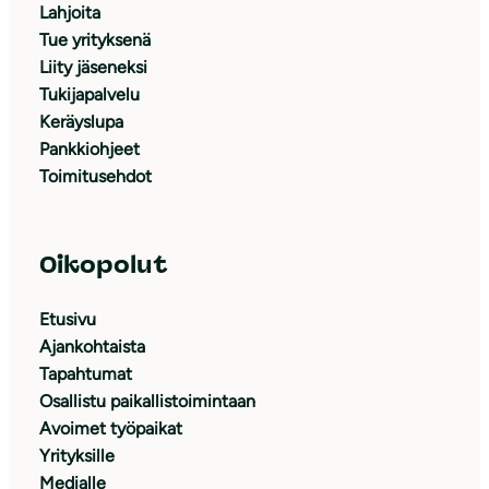
Lahjoita
Tue yrityksenä
Liity jäseneksi
Tukijapalvelu
Keräyslupa
Pankkiohjeet
Toimitusehdot
Oikopolut
Etusivu
Ajankohtaista
Tapahtumat
Osallistu paikallistoimintaan
Avoimet työpaikat
Yrityksille
Medialle