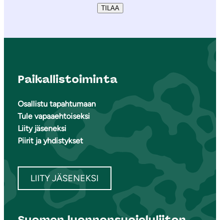
TILAA
Paikallistoiminta
Osallistu tapahtumaan
Tule vapaaehtoiseksi
Liity jäseneksi
Piirit ja yhdistykset
LIITY JÄSENEKSI
Suomen luonnonsuojeluliiton