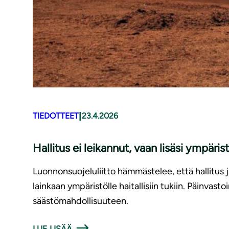
|
TIEDOTTEET
23.4.2026
Hallitus ei leikannut, vaan lisäsi ympärist
Luonnonsuojeluliitto hämmästelee, että hallitus 
lainkaan ympäristölle haitallisiin tukiin. Päinvasto
säästömahdollisuuteen.
LUE LISÄÄ