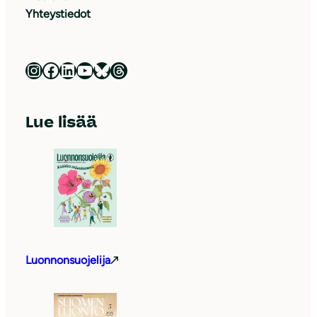
Yhteystiedot
Luonnonsuojeluliitto Instagramissa
Luonnonsuojeluliitto Facebookissa
Luonnonsuojeluliitto LinkedInissä
Luonnonsuojeluliiton YouTube-kanava
Luonnonsuojeluliitto Blueskyssa
Luonnonsuojeluliitto Threadsissa
Lue lisää
Luonnonsuojelija