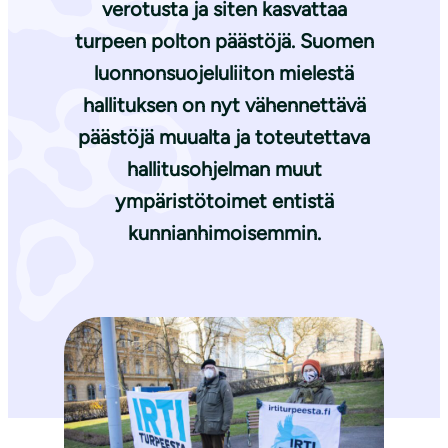
verotusta ja siten kasvattaa
turpeen polton päästöjä. Suomen
luonnonsuojeluliiton mielestä
hallituksen on nyt vähennettävä
päästöjä muualta ja toteutettava
hallitusohjelman muut
ympäristötoimet entistä
kunnianhimoisemmin.