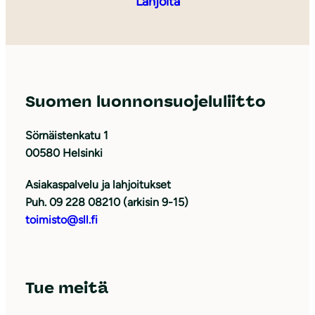
Lahjoita
Suomen luonnonsuojeluliitto
Sörnäistenkatu 1
00580 Helsinki
Asiakaspalvelu ja lahjoitukset
Puh. 09 228 08210 (arkisin 9-15)
toimisto@sll.fi
Tue meitä