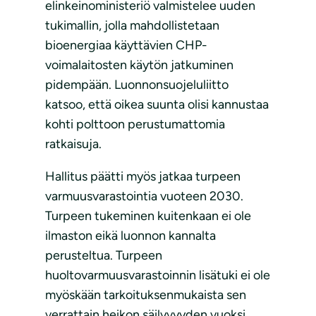
elinkeinoministeriö valmistelee uuden
tukimallin, jolla mahdollistetaan
bioenergiaa käyttävien CHP-
voimalaitosten käytön jatkuminen
pidempään. Luonnonsuojeluliitto
katsoo, että oikea suunta olisi kannustaa
kohti polttoon perustumattomia
ratkaisuja.
Hallitus päätti myös jatkaa turpeen
varmuusvarastointia vuoteen 2030.
Turpeen tukeminen kuitenkaan ei ole
ilmaston eikä luonnon kannalta
perusteltua. Turpeen
huoltovarmuusvarastoinnin lisätuki ei ole
myöskään tarkoituksenmukaista sen
verrattain heikon säilyvyyden vuoksi.