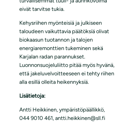
turvallisemmat tuuli- ja aurinkovoima
eivät tarvitse tukia.
Kehysriihen myönteisiä ja julkiseen
taloudeen vaikuttavia päätöksiä olivat
biokaasun tuotannon ja talojen
energiaremonttien tukeminen sekä
Karjalan radan parannukset.
Luonnonsuojeluliitto pitää myös hyvänä,
että jakeluvelvoitteeseen ei tehty riihen
alla esillä olleita heikennyksiä.
Lisätietoja:
Antti Heikkinen, ympäristöpäällikkö,
044 9010 461, antti.heikkinen@sll.fi