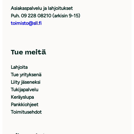
Asiakaspalvelu ja lahjoitukset
Puh. 09 228 08210 (arkisin 9-15)
toimisto@sll.fi
Tue meitä
Lahjoita
Tue yrityksenä
Liity jäseneksi
Tukijapalvelu
Keräyslupa
Pankkiohjeet
Toimitusehdot