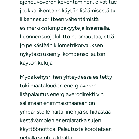
ajoneuvoveron keventäminen, eivät tue
joukkoliikenteen käytön lisäämisestä tai
liikennesuoritteen vähentämistä
esimerkiksi kimppakyytejä lisäämällä.
Luonnonsuojeluliitto huomauttaa, että
jo pelkästään kilometrikorvauksen
nykytaso usein ylikompensoi auton
käytön kuluja.
Myös kehysriihen yhteydessä esitetty
tuki maatalouden energiaveron
lisäpalautus energiaverodirektiivin
sallimaan enimmäismäärään on
ympäristölle haitallinen ja se hidastaa
kestävämpien energiaratkaisujen
käyttöönottoa. Palautusta korotetaan
neljällä sentillä litralta.