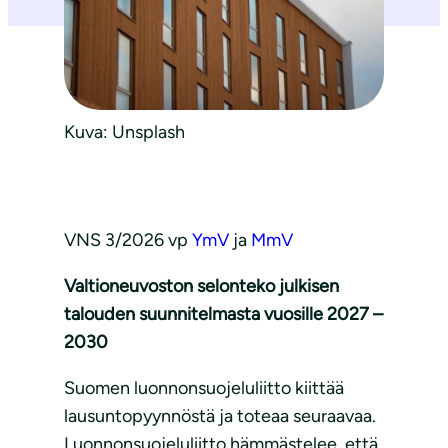
Kuva: Unsplash
VNS 3/2026 vp
YmV
ja
MmV
Valtioneuvoston selonteko julkisen
talouden suunnitelmasta vuosille 2027 –
2030
Suomen luonnonsuojeluliitto kiittää
lausuntopyynnöstä ja toteaa seuraavaa.
Luonnonsuojeluliitto hämmästelee, että