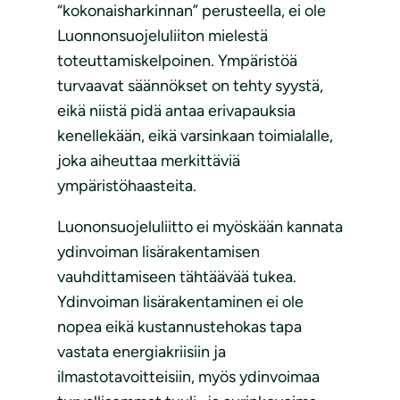
“kokonaisharkinnan” perusteella, ei ole
Luonnonsuojeluliiton mielestä
toteuttamiskelpoinen. Ympäristöä
turvaavat säännökset on tehty syystä,
eikä niistä pidä antaa erivapauksia
kenellekään, eikä varsinkaan toimialalle,
joka aiheuttaa merkittäviä
ympäristöhaasteita.
Luononsuojeluliitto ei myöskään kannata
ydinvoiman lisärakentamisen
vauhdittamiseen tähtäävää tukea.
Ydinvoiman lisärakentaminen ei ole
nopea eikä kustannustehokas tapa
vastata energiakriisiin ja
ilmastotavoitteisiin, myös ydinvoimaa