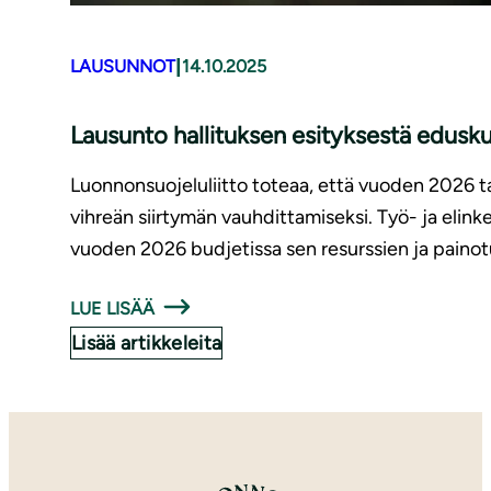
|
LAUSUNNOT
14.10.2025
Lausunto hallituksen esityksestä edusku
Luonnonsuojeluliitto toteaa, että vuoden 2026 talo
vihreän siirtymän vauhdittamiseksi. Työ- ja elin
vuoden 2026 budjetissa sen resurssien ja painotu
LUE LISÄÄ
Lisää artikkeleita