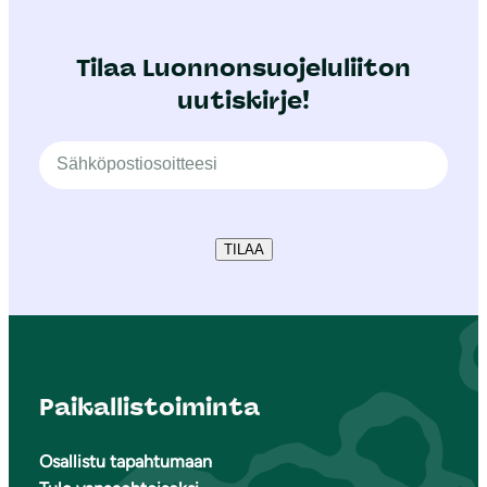
Tilaa Luonnonsuojeluliiton
uutiskirje!
TILAA
Paikallistoiminta
Osallistu tapahtumaan