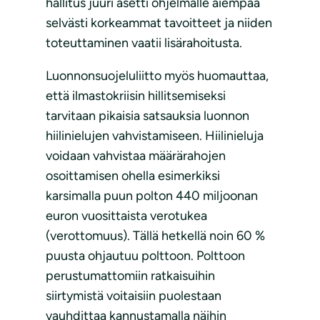
hallitus juuri asetti ohjelmalle aiempaa
selvästi korkeammat tavoitteet ja niiden
toteuttaminen vaatii lisärahoitusta.
Luonnonsuojeluliitto myös huomauttaa,
että ilmastokriisin hillitsemiseksi
tarvitaan pikaisia satsauksia luonnon
hiilinielujen vahvistamiseen. Hiilinieluja
voidaan vahvistaa määrärahojen
osoittamisen ohella esimerkiksi
karsimalla puun polton 440 miljoonan
euron vuosittaista verotukea
(verottomuus). Tällä hetkellä noin 60 %
puusta ohjautuu polttoon. Polttoon
perustumattomiin ratkaisuihin
siirtymistä voitaisiin puolestaan
vauhdittaa kannustamalla näihin