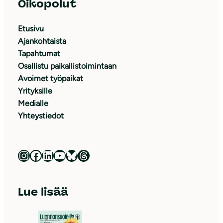
Oikopolut
Etusivu
Ajankohtaista
Tapahtumat
Osallistu paikallistoimintaan
Avoimet työpaikat
Yrityksille
Medialle
Yhteystiedot
Luonnonsuojeluliitto Instagramissa
Luonnonsuojeluliitto Facebookissa
Luonnonsuojeluliitto LinkedInissä
Luonnonsuojeluliiton YouTube-kanava
Luonnonsuojeluliitto Blueskyssa
Luonnonsuojeluliitto Threadsissa
Lue lisää