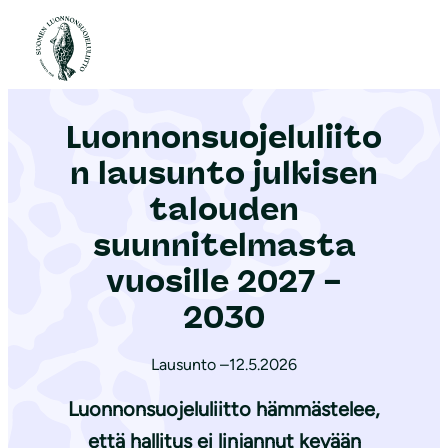
S
i
Etusivu
|
Ajankohtaista
|
Luonnonsuojeluliiton lausunto julkisen talouden suunnitelmasta vuosille 2027 – 2030
i
r
Luonnonsuojeluliito
r
y
n lausunto julkisen
s
talouden
i
suunnitelmasta
s
ä
vuosille 2027 –
l
2030
t
ö
Lausunto –
12.5.2026
ö
Luonnonsuojeluliitto hämmästelee,
n
että hallitus ei linjannut kevään