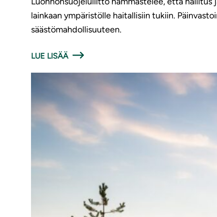
Luonnonsuojeluliitto hämmästelee, että hallitus 
lainkaan ympäristölle haitallisiin tukiin. Päinvasto
säästömahdollisuuteen.
LUE LISÄÄ