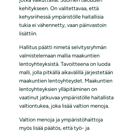
jotka vaikuttavat Suomen talouden
kehitykseen. On valitettavaa, että
kehysriihessä ympäristölle haitallisia
tukia ei vähennetty, vaan päinvastoin
lisättiin.
Hallitus päätti nimetä selvitysryhmän
valmistelemaan mallia maakuntien
lentoyhteyksistä. Tavoitteena on luoda
malli, jolla pitkällä aikavälillä järjestetään
maakuntien lentoyhteydet. Maakuntien
lentoyhteyksien ylläpitäminen on
vaatinut jatkuvaa ympäristölle haitallista
valtiontukea, joka lisää valtion menoja.
Valtion menoja ja ympäristöhaittoja
myös lisää päätös, että työ- ja