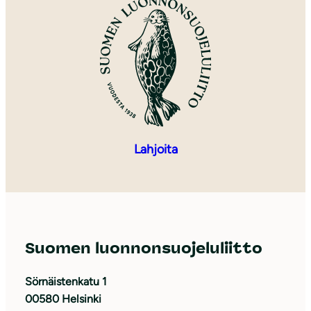
Lahjoita
Suomen luonnonsuojeluliitto
Sörnäistenkatu 1
00580 Helsinki