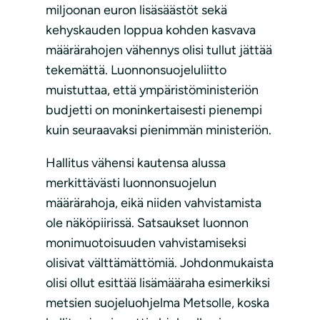
miljoonan euron lisäsäästöt sekä
kehyskauden loppua kohden kasvava
määrärahojen vähennys olisi tullut jättää
tekemättä. Luonnonsuojeluliitto
muistuttaa, että ympäristöministeriön
budjetti on moninkertaisesti pienempi
kuin seuraavaksi pienimmän ministeriön.
Hallitus vähensi kautensa alussa
merkittävästi luonnonsuojelun
määrärahoja, eikä niiden vahvistamista
ole näköpiirissä. Satsaukset luonnon
monimuotoisuuden vahvistamiseksi
olisivat välttämättömiä. Johdonmukaista
olisi ollut esittää lisämääraha esimerkiksi
metsien suojeluohjelma Metsolle, koska