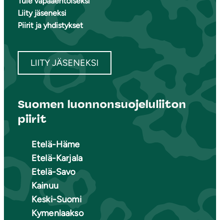
Tule vapaaehtoiseksi
Liity jäseneksi
Piirit ja yhdistykset
LIITY JÄSENEKSI
Suomen luonnonsuojeluliiton
piirit
Etelä-Häme
Etelä-Karjala
Etelä-Savo
Kainuu
Keski-Suomi
Kymenlaakso