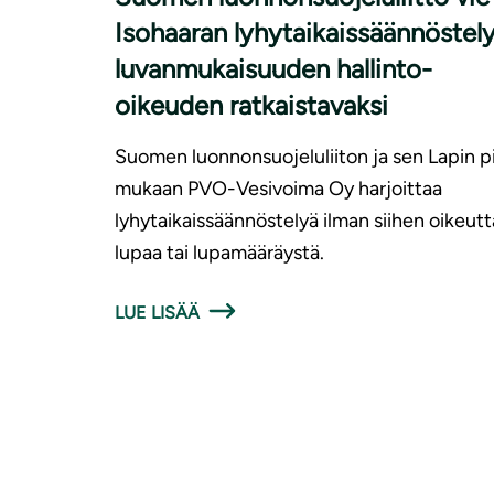
Isohaaran lyhytaikaissäännöstel
luvanmukaisuuden hallinto-
oikeuden ratkaistavaksi
Suomen luonnonsuojeluliiton ja sen Lapin pi
mukaan PVO-Vesivoima Oy harjoittaa
lyhytaikaissäännöstelyä ilman siihen oikeut
lupaa tai lupamääräystä.
LUE LISÄÄ