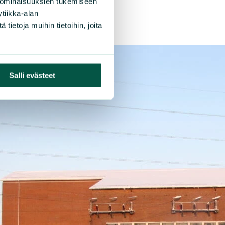
 ominaisuuksien tukemiseen
tiikka-alan
ietoja muihin tietoihin, joita
Salli evästeet