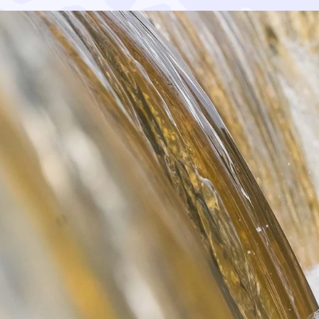
 kerätyn Ympäristöbonus-tukipotin, yhteensä 149 000 euroa.
oliikuntaa Suomessa. Ympäristöbonuksen saajat valikoitui