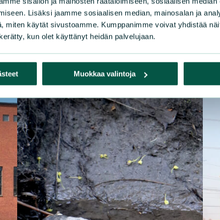
mme sisällön ja mainosten räätälöimiseen, sosiaalisen median
iseen. Lisäksi jaamme sosiaalisen median, mainosalan ja analy
, miten käytät sivustoamme. Kumppanimme voivat yhdistää näitä t
n kerätty, kun olet käyttänyt heidän palvelujaan.
ästeet
Muokkaa valintoja