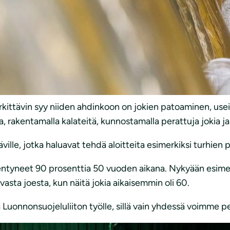
stöbonuksen virtavesityöhön. Tavoitteena on muun muass
omea.
nka avulla voimme jatkaa työtämme jokien ja purojen puol
rkittävin syy niiden ahdinkoon on jokien patoaminen, use
, rakentamalla kalateitä, kunnostamalla perattuja jokia ja
ville, jotka haluavat tehdä aloitteita esimerkiksi turhien 
entyneet 90 prosenttia 50 vuoden aikana. Nykyään esimer
asta joesta, kun näitä jokia aikaisemmin oli 60.
Luonnonsuojeluliiton työlle, sillä vain yhdessä voimme p