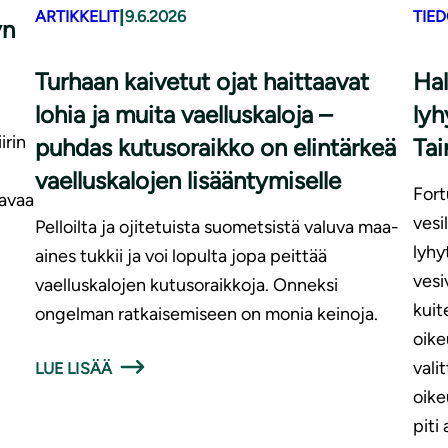
|
ARTIKKELIT
9.6.2026
TIE
yn
Turhaan kaivetut ojat haittaavat
Hal
lohia ja muita vaelluskaloja –
lyh
irin
puhdas kutusoraikko on elintärkeä
Tai
vaelluskalojen lisääntymiselle
Fort
tavaa
vesi
Pelloilta ja ojitetuista suometsistä valuva maa-
lyhy
aines tukkii ja voi lopulta jopa peittää
vesi
vaelluskalojen kutusoraikkoja. Onneksi
kuit
ongelman ratkaisemiseen on monia keinoja.
oike
vali
LUE LISÄÄ
oike
piti