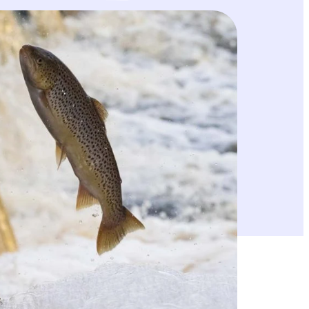
 Tuki jaettiin viidelle eri toimijalle, jotka
vat Partioaitan kanta-asiakkaiden