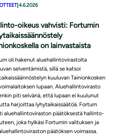
|
DOTTEET
4.6.2026
linto-oikeus vahvisti: Fortumin
ytaikaissäännöstely
nionkoskella on lainvastaista
um oli hakenut aluehallintovirastolta
luvan selventämistä, sillä se katsoi
taikaissäännöstelyn kuuluvan Tainionkosken
voimalaitoksen lupaan. Aluehallintovirasto
enkin piti selvänä, että lupaan ei kuulunut
utta harjoittaa lyhytaikaissäätöä. Fortum
tti aluehallintoviraston päätöksestä hallinto-
uteen, joka hylkäsi Fortumin valituksen ja
 aluehallintoviraston päätöksen voimassa.