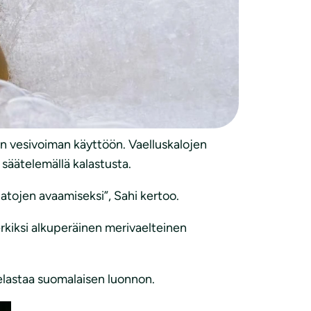
a synnyttää konkreettisia aloitteita
esta”, sanoo Luonnonsuojeluliiton
in vesivoiman käyttöön. Vaelluskalojen
 säätelemällä kalastusta.
patojen avaamiseksi”, Sahi kertoo.
kiksi alkuperäinen merivaelteinen
elastaa suomalaisen luonnon.