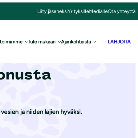
Liity jäseneksi
Yrityksille
Medialle
Ota yhteyttä
 toimimme
Tule mukaan
Ajankohtaista
LAHJOITA
i 30 000 euroa
o­nus­ta
esien ja niiden lajien hyväksi.