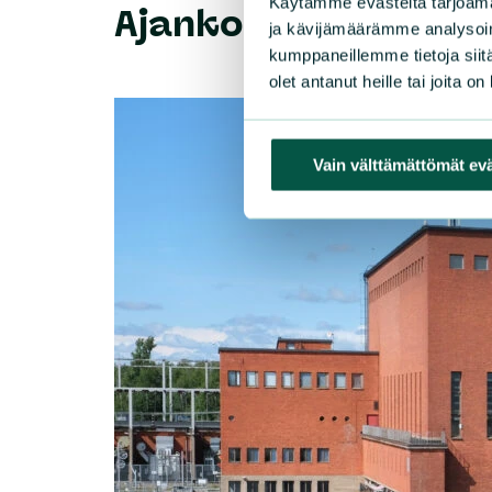
Käytämme evästeitä tarjoama
Ajankohtaista
ja kävijämäärämme analysoim
kumppaneillemme tietoja siitä
olet antanut heille tai joita o
Vain välttämättömät ev