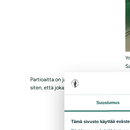
Y
Sa
Partioaitta on jakanut Ympäristöbonusta v
siten, että jokaisesta ostoksesta 1 % ohjat
Suostumus
Tämä sivusto käyttää eväste