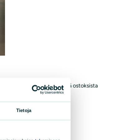
5-klubin jäsenten tekemistä ostoksista
Tietoja