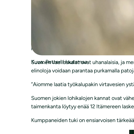
äänestyksen perusteella.
Suomen luonnonsuojeluliitto käyttää Ympäri
virtavesien vapauttamiseksi eri puolilla Su
”Iloitsemme suuresti Partioaitan tuesta, jo
kehityspäällikkö
Virpi Sahi
.
Kuva: Petteri Hautamaa
Suomen vaelluskalat ovat uhanalaisia, ja me
elinoloja voidaan parantaa purkamalla patoja
”Aiomme laatia työkalupakin virtavesien ystä
Suomen jokien lohikalojen kannat ovat väh
taimenkanta löytyy enää 12 Itämereen laskev
Kumppaneiden tuki on ensiarvoisen tärkeää 