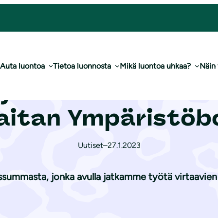
 000 euroa Partioaitan Ym­pä­ris­tö­bo­nus­ta
Auta luontoa
Tietoa luonnosta
Mikä luontoa uhkaa?
Näin
je­lu­liit­to sai lik
itan Ym­pä­ris­tö­b
Uutiset
–
27.1.2023
summasta, jonka avulla jatkamme työtä virtaavien v