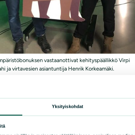
mpäristöbonuksen vastaanottivat kehityspäällikkö Virpi
hi ja virtavesien asiantuntija Henrik Korkeamäki.
uodesta 2016. Summa koostuu kanta-asiakasjärjestelmä 36
aan Ympäristöbonus-pottiin.
Yksityiskohdat
itä