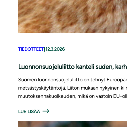
|
TIEDOTTEET
12.3.2026
Luonnonsuojeluliitto kanteli suden, kar
Suomen luonnonsuojeluliitto on tehnyt Euroopan k
metsästyskäytäntöjä. Liiton mukaan nykyinen kiin
muutoksenhakuoikeuden, mikä on vastoin EU-oik
LUE LISÄÄ