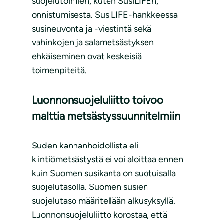
suojelutoimien, kuten SusiLIFEn,
onnistumisesta. SusiLIFE-hankkeessa
susineuvonta ja -viestintä sekä
vahinkojen ja salametsästyksen
ehkäiseminen ovat keskeisiä
toimenpiteitä.
Luonnonsuojeluliitto toivoo
malttia metsästyssuunnitelmiin
Suden kannanhoidollista eli
kiintiömetsästystä ei voi aloittaa ennen
kuin Suomen susikanta on suotuisalla
suojelutasolla. Suomen susien
suojelutaso määritellään alkusyksyllä.
Luonnonsuojeluliitto korostaa, että