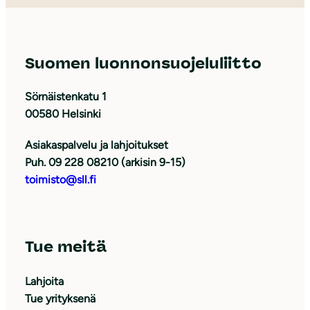
Suomen luonnonsuojeluliitto
Sörnäistenkatu 1
00580 Helsinki
Asiakaspalvelu ja lahjoitukset
Puh. 09 228 08210 (arkisin 9-15)
toimisto@sll.fi
Tue meitä
Lahjoita
Tue yrityksenä