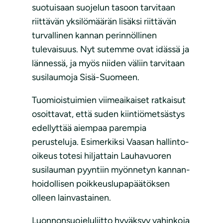
suotuisaan suojelun tasoon tarvitaan
riittävän yksilömäärän lisäksi riittävän
turvallinen kannan perinnöllinen
tulevaisuus. Nyt sutemme ovat idässä ja
lännessä, ja myös niiden väliin tarvitaan
susilaumoja Sisä-Suomeen.
Tuomioistuimien viimeaikaiset ratkaisut
osoittavat, että suden kiintiömetsästys
edellyttää aiempaa parempia
perusteluja. Esimerkiksi Vaasan hallinto-
oikeus totesi hiljattain Lauhavuoren
susi­lau­man pyyn­tiin myön­ne­tyn kan­nan­
hoi­dol­li­sen poik­keus­lu­pa­pää­tök­sen
olleen lain­vas­tai­nen.
Luonnonsuojeluliitto hyväksyy vahinkoja