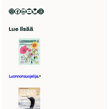
Luonnonsuojeluliitto Instagramissa
Luonnonsuojeluliitto Facebookissa
Luonnonsuojeluliitto LinkedInissä
Luonnonsuojeluliiton YouTube-kanava
Luonnonsuojeluliitto Blueskyssa
Luonnonsuojeluliitto Threadsissa
Lue lisää
Luonnonsuojelija