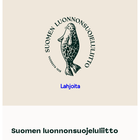
Lahjoita
Suomen luonnonsuojeluliitto