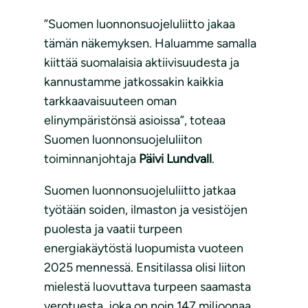
”Suomen luonnonsuojeluliitto jakaa
tämän näkemyksen. Haluamme samalla
kiittää suomalaisia aktiivisuudesta ja
kannustamme jatkossakin kaikkia
tarkkaavaisuuteen oman
elinympäristönsä asioissa”, toteaa
Suomen luonnonsuojeluliiton
toiminnanjohtaja
Päivi Lundvall
.
Suomen luonnonsuojeluliitto jatkaa
työtään soiden, ilmaston ja vesistöjen
puolesta ja vaatii turpeen
energiakäytöstä luopumista vuoteen
2025 mennessä. Ensitilassa olisi liiton
mielestä luovuttava turpeen saamasta
verotuesta, joka on noin 147 miljoonaa