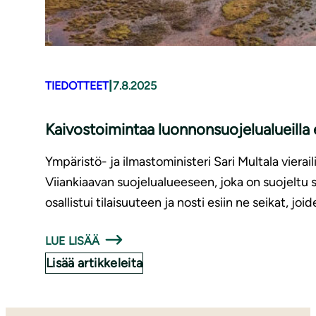
|
TIEDOTTEET
7.8.2025
Kaivostoimintaa luonnonsuojelualueilla 
Ympäristö- ja ilmastoministeri
Sari Multala
vierai
Viiankiaavan suojelualueeseen, joka on suojeltu
osallistui tilaisuuteen ja nosti esiin ne seikat, jo
LUE LISÄÄ
Lisää artikkeleita