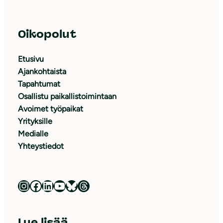
Oikopolut
Etusivu
Ajankohtaista
Tapahtumat
Osallistu paikallistoimintaan
Avoimet työpaikat
Yrityksille
Medialle
Yhteystiedot
Luonnonsuojeluliitto Instagramissa
Luonnonsuojeluliitto Facebookissa
Luonnonsuojeluliitto LinkedInissä
Luonnonsuojeluliiton YouTube-kanava
Luonnonsuojeluliitto Blueskyssa
Luonnonsuojeluliitto Threadsissa
Lue lisää