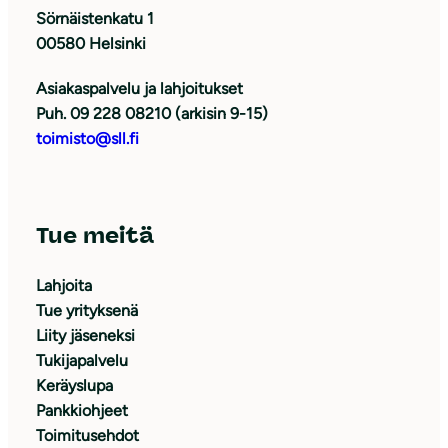
Sörnäistenkatu 1
00580 Helsinki
Asiakaspalvelu ja lahjoitukset
Puh. 09 228 08210 (arkisin 9-15)
toimisto@sll.fi
Tue meitä
Lahjoita
Tue yrityksenä
Liity jäseneksi
Tukijapalvelu
Keräyslupa
Pankkiohjeet
Toimitusehdot