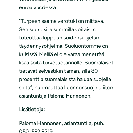
euroa vuodessa.
”Turpeen saama verotuki on mittava.
Sen suuruisilla summilla voitaisiin
toteuttaa loppuun soidensuojelun
täydennysohjelma. Suoluontomme on
kriisissä. Meillä ei ole varaa menettää
lisää soita turvetuotannolle. Suomalaiset
tietävät selvästikin tämän, sillä 80
prosenttia suomalaisista haluaa suojella
soita”, huomauttaa Luonnonsuojeluliiton
asiantuntija
Paloma Hannonen
.
Lisätietoja:
Paloma Hannonen, asiantuntija, puh.
050-532 3219