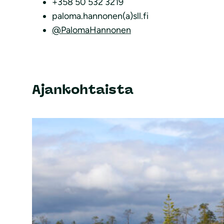
+358 50 532 3219
paloma.hannonen(a)sll.fi
@PalomaHannonen
Ajankohtaista