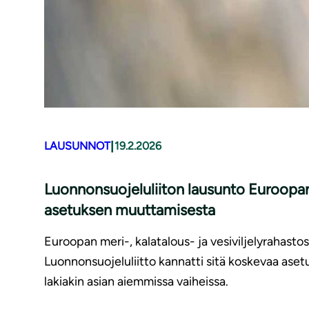
|
LAUSUNNOT
19.2.2026
Luonnonsuojeluliiton lausunto Euroopan 
asetuksen muuttamisesta
Euroopan meri-, kalatalous- ja vesiviljelyrahastosta
Luonnonsuojeluliitto kannatti sitä koskevaa aset
lakiakin asian aiemmissa vaiheissa.