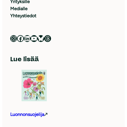
Yrityksille
Medialle
Yhteystiedot
Luonnonsuojeluliitto Instagramissa
Luonnonsuojeluliitto Facebookissa
Luonnonsuojeluliitto LinkedInissä
Luonnonsuojeluliiton YouTube-kanava
Luonnonsuojeluliitto Blueskyssa
Luonnonsuojeluliitto Threadsissa
Lue lisää
Luonnonsuojelija