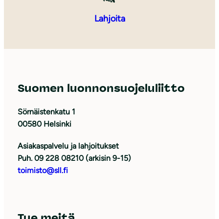
Lahjoita
Suomen luonnonsuojeluliitto
Sörnäistenkatu 1
00580 Helsinki
Asiakaspalvelu ja lahjoitukset
Puh. 09 228 08210 (arkisin 9-15)
toimisto@sll.fi
Tue meitä