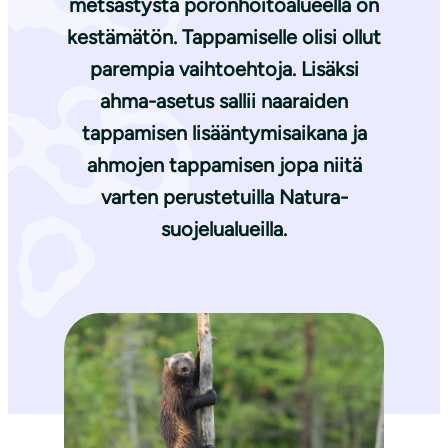
metsästystä poronhoitoalueella on
kestämätön. Tappamiselle olisi ollut
parempia vaihtoehtoja. Lisäksi
ahma-asetus sallii naaraiden
tappamisen lisääntymisaikana ja
ahmojen tappamisen jopa niitä
varten perustetuilla Natura-
suojelualueilla.