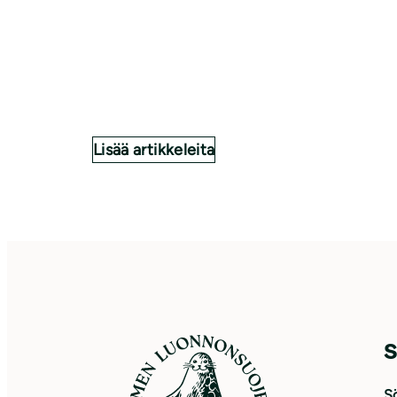
Lisää artikkeleita
S
Sö