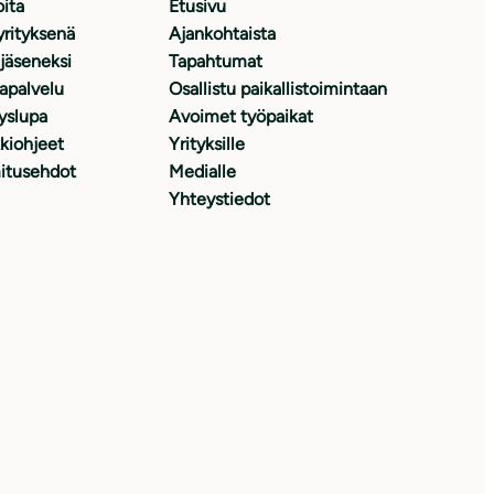
oita
Etusivu
yrityksenä
Ajankohtaista
 jäseneksi
Tapahtumat
japalvelu
Osallistu paikallistoimintaan
yslupa
Avoimet työpaikat
kiohjeet
Yrityksille
itusehdot
Medialle
Yhteystiedot