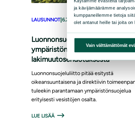
Käytämme evästeitä tarjoama
ja kävijämäärämme analysoim
kumppaneillemme tietoja siitä
|
LAUSUNNOT
6.7.2026
olet antanut heille tai joita o
Luonnonsuojeluliiton lausunto
Vain välttämättömät ev
ympäristönsuojelulain
lakimuutosehdotuksesta
Luonnonsuojeluliitto pitää esitystä
oikeansuuntaisena ja direktiivin toimeenpa
tuleekin parantamaan ympäristönsuojelua
erityisesti vesistöjen osalta.
LUE LISÄÄ