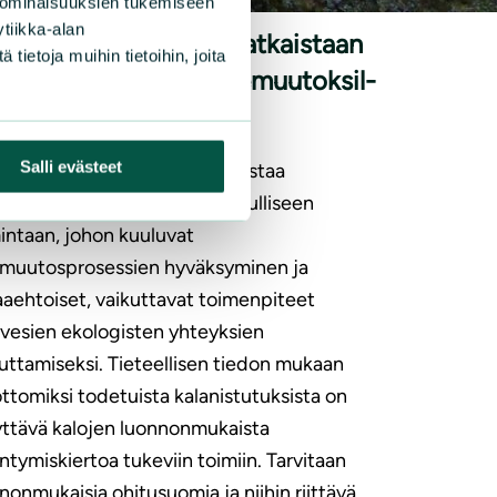
 ominaisuuksien tukemiseen
tiikka-alan
lluskalojen ahdinko ratkaistaan
ietoja muihin tietoihin, joita
ivoimaloiden vel­voi­te­muu­tok­sil­
Salli evästeet
en luonnonsuojeluliitto haastaa
voimayhtiöitä rehtiin ja vastuulliseen
intaan, johon kuuluvat
amuutosprosessien hyväksyminen ja
aehtoiset, vaikuttavat toimenpiteet
avesien ekologisten yhteyksien
uttamiseksi. Tieteellisen tiedon mukaan
ttomiksi todetuista kalanistutuksista on
ryttävä kalojen luonnonmukaista
äntymiskiertoa tukeviin toimiin. Tarvitaan
nonmukaisia ohitusuomia ja niihin riittävä