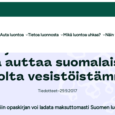
staa ja auttaa suomalaisia pitämään huolta vesistöistämme
Auta luontoa
Tietoa luonnosta
Mikä luontoa uhkaa?
Näin
­je­lu­lii­ton tuor
a auttaa suomalai
olta vesistöistä
Tiedotteet
–
29.9.2017
niin opaskirjan voi ladata maksuttomasti Suomen lu