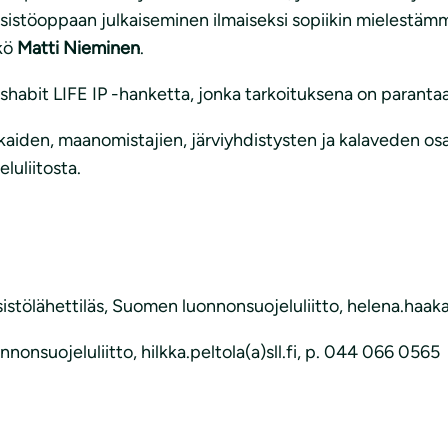
esistöoppaan julkaiseminen ilmaiseksi sopiikin mielestäm
kkö
Matti Nieminen
.
shabit LIFE IP -hanketta, jonka tarkoituksena on paranta
kkaiden, maanomistajien, järviyhdistysten ja kalaveden o
uliitosta.
stölähettiläs, Suomen luonnonsuojeluliitto, helena.haaka
nonsuojeluliitto, hilkka.peltola(a)sll.fi, p. 044 066 0565