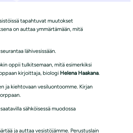
esistöissä tapahtuvat muutokset
tuksena on auttaa ymmärtämään, mitä
seurantaa lähivesissään.
kokin oppii tulkitsemaan, mitä esimerkiksi
ppaan kirjoittaja, biologi
Helena Haakana
.
en ja kiehtovaan vesiluontoomme. Kirjan
nnorppaan.
 saatavilla sähköisessä muodossa
ärtää ja auttaa vesistöjämme. Perustuslain