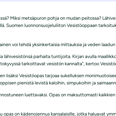
vessä? Miksi metsäpuron pohja on mudan peitossa? Lähiv
ellä. Suomen luonnonsuojeluliiton Vesistöoppaan tarkoi
inen voi tehdä yksinkertaisia mittauksia ja veden laadun 
lla lähivesistönsä parhaita tuntijoita. Kirjan avulla maallik
kyvyssä tarkoittavat vesistön kannalta”, kertoo Vesistöo
jen lisäksi Vesistöopas tarjoaa sukelluksen monimuotoise
kooppisen pienistä levistä kaloihin, simpukoihin ja saimaa
iinnostuneen luettavaksi. Opas on maksuttomasti kaikkien
u opas on kädenojennus kansalaisille, jotka haluavat ymm