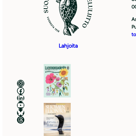
0
As
Pu
to
Lahjoita
Luonnonsuojeluliitto Instagramissa
Luonnonsuojeluliitto Facebookissa
Luonnonsuojeluliitto LinkedInissä
Luonnonsuojeluliiton YouTube-kanava
Luonnonsuojeluliitto Blueskyssa
Luonnonsuojeluliitto Threadsissa