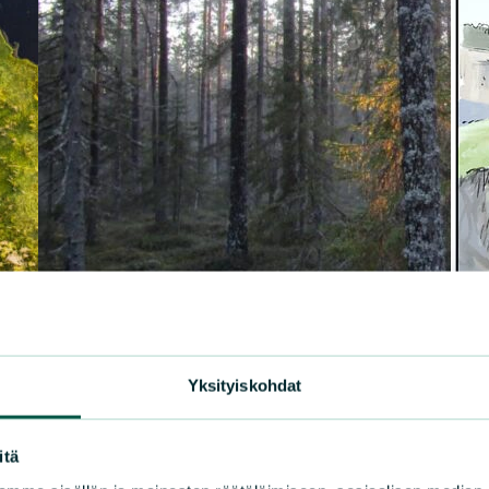
Yksityiskohdat
itä
UUT