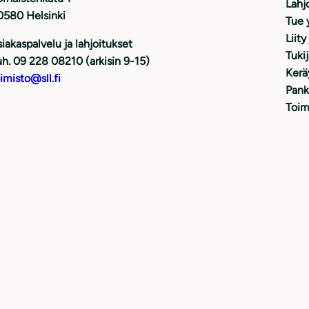
Lahj
0580 Helsinki
Tue 
Liity
iakaspalvelu ja lahjoitukset
Tuki
h. 09 228 08210 (arkisin 9-15)
Kerä
imisto@sll.fi
Pank
Toim