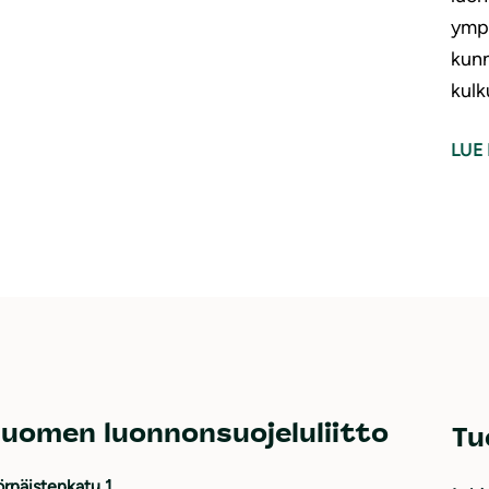
ympä
kunn
kulk
LUE 
uomen luonnonsuojeluliitto
Tu
rnäistenkatu 1