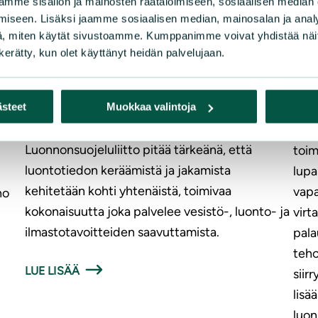
mme sisällön ja mainosten räätälöimiseen, sosiaalisen median
iseen. Lisäksi jaamme sosiaalisen median, mainosalan ja analy
Vae
, miten käytät sivustoamme. Kumppanimme voivat yhdistää näitä t
|
LAUSUNNOT
30.4.2026
ves
n kerätty, kun olet käyttänyt heidän palvelujaan.
la
Luonnonsuojeluliiton lausunto
ästeet
Muokkaa valintoja
Suom
metsä- ja luontotiedon strategiasta
vesi
Luonnonsuojeluliitto pitää tärkeänä, että
toim
luontotiedon keräämistä ja jakamista
lup
kehitetään kohti yhtenäistä, toimivaa
vapa
no
kokonaisuutta joka palvelee vesistö-, luonto- ja
virt
ilmastotavoitteiden saavuttamista.
pala
teho
LUE LISÄÄ
siir
lisä
luon