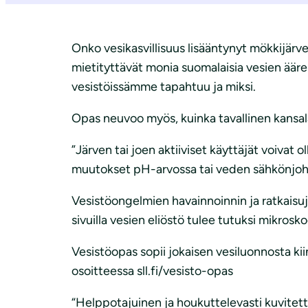
i
Onko vesikasvillisuus lisääntynyt mökkijär
mietityttävät monia suomalaisia vesien äär
vesistöissämme tapahtuu ja miksi.
Opas neuvoo myös, kuinka tavallinen kansala
”Järven tai joen aktiiviset käyttäjät voivat o
muutokset pH-arvossa tai veden sähkönjohto
Vesistöongelmien havainnoinnin ja ratkaisu
sivuilla vesien eliöstö tulee tutuksi mikros
Vesistöopas sopii jokaisen vesiluonnosta k
osoitteessa sll.fi/vesisto-opas
“Helppotajuinen ja houkuttelevasti kuvitett