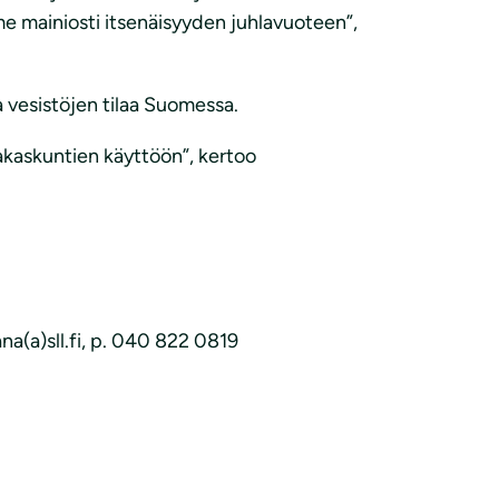
me mainiosti itsenäisyyden juhlavuoteen”,
a vesistöjen tilaa Suomessa.
sakaskuntien käyttöön”, kertoo
na(a)sll.fi, p. 040 822 0819