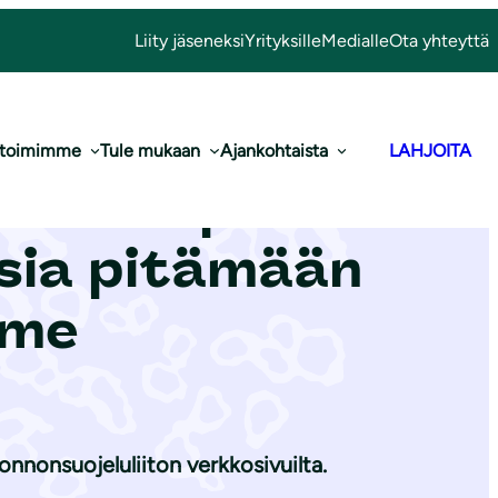
Liity jäseneksi
Yrityksille
Medialle
Ota yhteyttä
 toimimme
Tule mukaan
Ajankohtaista
LAHJOITA
e Vesistöopas
sia pitämään
mme
onnonsuojeluliiton verkkosivuilta.