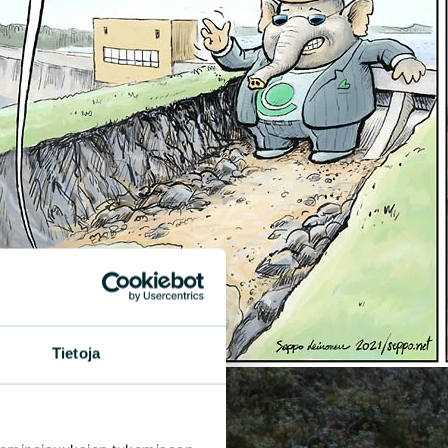
Tietoja
|
ISET
20.4.2023