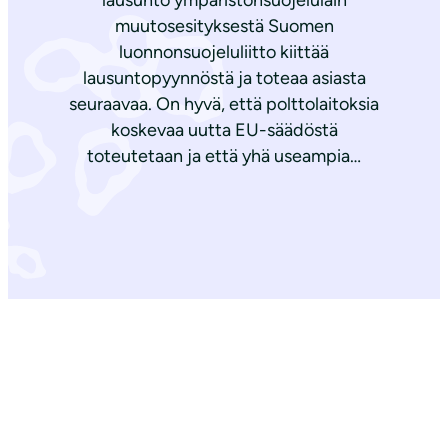
lausunto ympäristönsuojelulain
muutosesityksestä Suomen
luonnonsuojeluliitto kiittää
lausuntopyynnöstä ja toteaa asiasta
seuraavaa. On hyvä, että polttolaitoksia
koskevaa uutta EU-säädöstä
toteutetaan ja että yhä useampia…