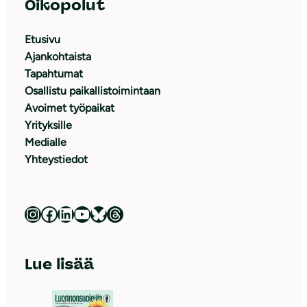
Oikopolut
Etusivu
Ajankohtaista
Tapahtumat
Osallistu paikallistoimintaan
Avoimet työpaikat
Yrityksille
Medialle
Yhteystiedot
Luonnonsuojeluliitto Instagramissa
Luonnonsuojeluliitto Facebookissa
Luonnonsuojeluliitto LinkedInissä
Luonnonsuojeluliiton YouTube-kanava
Luonnonsuojeluliitto Blueskyssa
Luonnonsuojeluliitto Threadsissa
Lue lisää