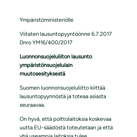
Ympäristöministeriölle
Viitaten lausuntopyyntöönne 6.7.2017
Dnro YM16/400/2017
Luonnonsuojeluliiton lausunto
ympäristönsuojelulain
muutosesityksestä
Suomen luonnonsuojeluliitto kiittää
lausuntopyynnöstä ja toteaa asiasta
seuraavaa.
On hyvä, että polttolaitoksia koskevaa
uutta EU-säädöstä toteutetaan ja että
yhä useampia laitoksia tulee