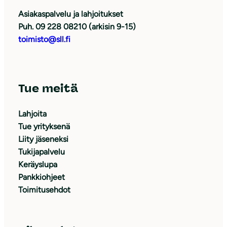
Asiakaspalvelu ja lahjoitukset
Puh. 09 228 08210 (arkisin 9-15)
toimisto@sll.fi
Tue meitä
Lahjoita
Tue yrityksenä
Liity jäseneksi
Tukijapalvelu
Keräyslupa
Pankkiohjeet
Toimitusehdot