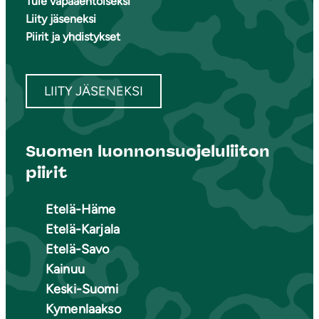
Tule vapaaehtoiseksi
Liity jäseneksi
Piirit ja yhdistykset
LIITY JÄSENEKSI
Suomen luonnonsuojeluliiton
piirit
Etelä-Häme
Etelä-Karjala
Etelä-Savo
Kainuu
Keski-Suomi
Kymenlaakso