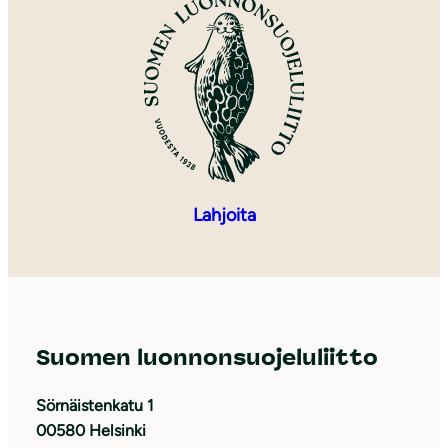
Lahjoita
Suomen luonnonsuojeluliitto
Sörnäistenkatu 1
00580 Helsinki