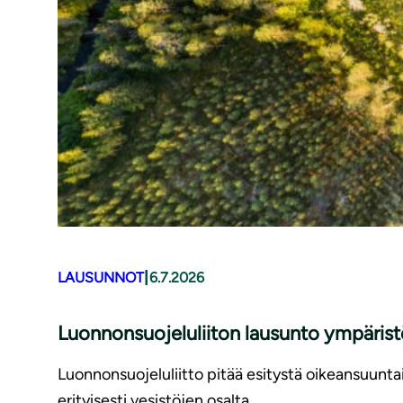
|
LAUSUNNOT
6.7.2026
Luonnonsuojeluliiton lausunto ympäris
Luonnonsuojeluliitto pitää esitystä oikeansuunt
erityisesti vesistöjen osalta.