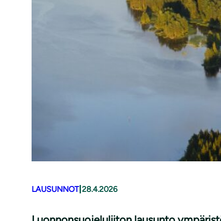
|
LAUSUNNOT
28.4.2026
Luonnonsuojeluliiton lausunto ympäris