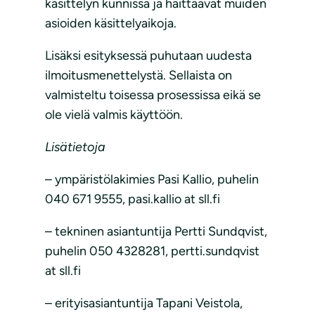
käsittelyn kunnissa ja haittaavat muiden
asioiden käsittelyaikoja.
Lisäksi esityksessä puhutaan uudesta
ilmoitusmenettelystä. Sellaista on
valmisteltu toisessa prosessissa eikä se
ole vielä valmis käyttöön.
Lisätietoja
– ympäristölakimies Pasi Kallio, puhelin
040 671 9555, pasi.kallio at sll.fi
– tekninen asiantuntija Pertti Sundqvist,
puhelin 050 4328281, pertti.sundqvist
at sll.fi
– erityisasiantuntija Tapani Veistola,