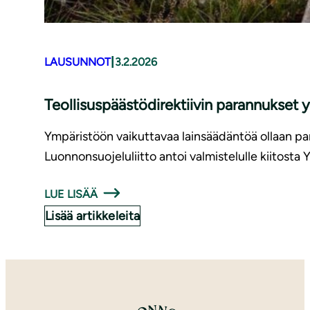
|
LAUSUNNOT
3.2.2026
Teollisuspäästödirektiivin parannukset 
Ympäristöön vaikuttavaa lainsäädäntöä ollaan pa
Luonnonsuojeluliitto antoi valmistelulle kiitost
LUE LISÄÄ
Lisää artikkeleita