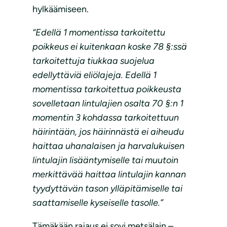
hylkäämiseen.
“Edellä 1 momentissa tarkoitettu
poikkeus ei kuitenkaan koske 78 §:ssä
tarkoitettuja tiukkaa suojelua
edellyttäviä eliölajeja. Edellä 1
momentissa tarkoitettua poikkeusta
sovelletaan lintulajien osalta 70 §:n 1
momentin 3 kohdassa tarkoitettuun
häirintään, jos häirinnästä ei aiheudu
haittaa uhanalaisen ja harvalukuisen
lintulajin lisääntymiselle tai muutoin
merkittävää haittaa lintulajin kannan
tyydyttävän tason ylläpitämiselle tai
saattamiselle kyseiselle tasolle.”
Tämäkään rajaus ei sovi metsälain –