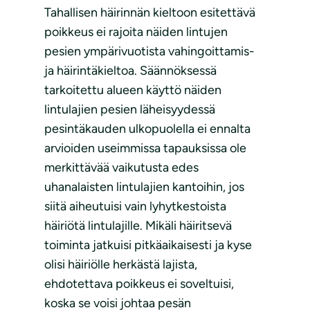
Tahallisen häirinnän kieltoon esitettävä
poikkeus ei rajoita näiden lintujen
pesien ympärivuotista vahingoittamis-
ja häirintäkieltoa. Säännöksessä
tarkoitettu alueen käyttö näiden
lintulajien pesien läheisyydessä
pesintäkauden ulkopuolella ei ennalta
arvioiden useimmissa tapauksissa ole
merkittävää vaikutusta edes
uhanalaisten lintulajien kantoihin, jos
siitä aiheutuisi vain lyhytkestoista
häiriötä lintulajille. Mikäli häiritsevä
toiminta jatkuisi pitkäaikaisesti ja kyse
olisi häiriölle herkästä lajista,
ehdotettava poikkeus ei soveltuisi,
koska se voisi johtaa pesän