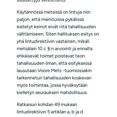
säädettyjä velvoitteita.”
Käytännössä metsissä on lintuja niin
paljon, että mainituissa pykälissä
esitetyt keinot eivät riitä tahallisuuden
välttämiseen. Siten hallituksen esitys on
yhä lintudirektiivin vastainen, mikäli
metsälain 10 c §:n arviointi ja ennalta
ehkäisevät toimet poistavat teon
tahallisuuden ilman, että esityksessä
lausutaan Voore Mets -tuomiossakin
tarkennetun tahallisuuden koskevan
myös toimintaa, jossa hyväksytään
kielletyn seurauksen mahdollisuus.
Ratkaisun kohdan 49 mukaan
lintudirektiivin 5 artiklan a, b ja d