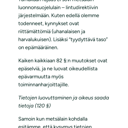
luonnonsuojelulain – lintudirektiivin
järjestelmään. Kuten edellä olemme
todenneet, kynnykset ovat
riittämättömiä (uhanalaisen ja
harvalukuisen). Lisäksi “tyydyttävä taso”
on epämääräinen.
Kaiken kaikkiaan 82 §:n muutokset ovat
epäselviä, ja ne luovat oikeudellista
epävarmuutta myös
toiminnanharjoittajille.
Tietojen luovuttaminen ja oikeus saada
tietoja (120 §)
Samoin kun metsälain kohdalla
esitämme, että kysymys tietojen