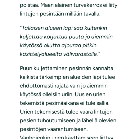
poistaa. Maan alainen turvekerros ei liity
lintujen pesintään millään tavalla.
“
Tällaisen alueen läpi saa kuitenkin
kuljettaa korjattua puuta jo aiemmin
käytössä ollutta ajouraa pitkin
käsittelyalueelta välivarastolle.”
Puun kuljettaminen pesinnän kannalta
kaikista tärkeimpien alueiden läpi tulee
ehdottomasti rajata vain jo aiemmin
käytössä olleisiin uriin. Uusien urien
tekemistä pesimäaikana ei tule sallia.
Urien tekemisestä tulee vaara lintujen
pesien tuhoutumiseen ja lähellä olevien
pesintöjen vaarantumiseen.
Vanhojenkin urien käyttämiseen liittyy