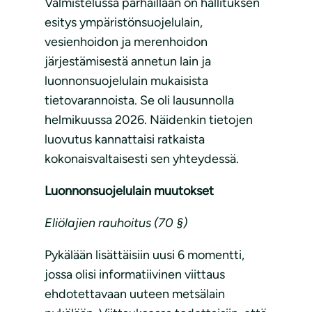
Valmistelussa parhaillaan on hallituksen
esitys ympäristönsuojelulain,
vesienhoidon ja merenhoidon
järjestämisestä annetun lain ja
luonnonsuojelulain mukaisista
tietovarannoista. Se oli lausunnolla
helmikuussa 2026. Näidenkin tietojen
luovutus kannattaisi ratkaista
kokonaisvaltaisesti sen yhteydessä.
Luonnonsuojelulain muutokset
Eliölajien rauhoitus (70 §)
Pykälään lisättäisiin uusi 6 momentti,
jossa olisi informatiivinen viittaus
ehdotettavaan uuteen metsälain