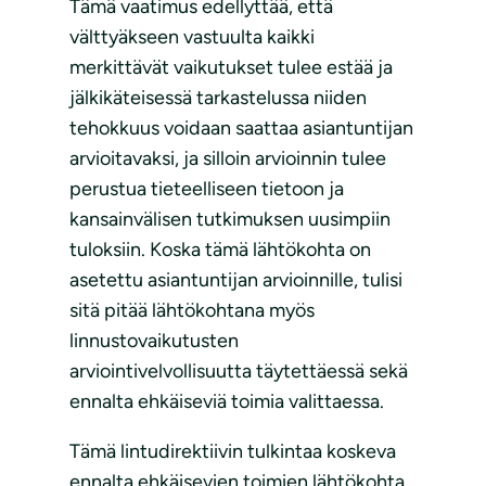
Tämä vaatimus edellyttää, että
välttyäkseen vastuulta kaikki
merkittävät vaikutukset tulee estää ja
jälkikäteisessä tarkastelussa niiden
tehokkuus voidaan saattaa asiantuntijan
arvioitavaksi, ja silloin arvioinnin tulee
perustua tieteelliseen tietoon ja
kansainvälisen tutkimuksen uusimpiin
tuloksiin. Koska tämä lähtökohta on
asetettu asiantuntijan arvioinnille, tulisi
sitä pitää lähtökohtana myös
linnustovaikutusten
arviointivelvollisuutta täytettäessä sekä
ennalta ehkäiseviä toimia valittaessa.
Tämä lintudirektiivin tulkintaa koskeva
ennalta ehkäisevien toimien lähtökohta