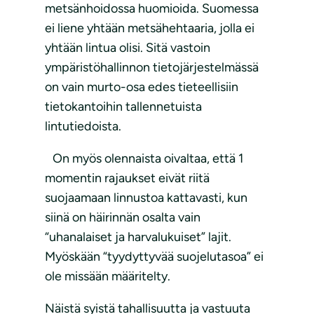
metsänhoidossa huomioida. Suomessa
ei liene yhtään metsähehtaaria, jolla ei
yhtään lintua olisi. Sitä vastoin
ympäristöhallinnon tietojärjestelmässä
on vain murto-osa edes tieteellisiin
tietokantoihin tallennetuista
lintutiedoista.
On myös olennaista oivaltaa, että 1
momentin rajaukset eivät riitä
suojaamaan linnustoa kattavasti, kun
siinä on häirinnän osalta vain
“uhanalaiset ja harvalukuiset” lajit.
Myöskään “tyydyttyvää suojelutasoa” ei
ole missään määritelty.
Näistä syistä tahallisuutta ja vastuuta