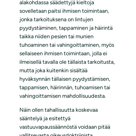
alakohdassa säädettyjä kieltoja
sovelletaan paitsi ihmisen toimintaan,
jonka tarkoituksena on lintujen
pyydystäminen, tappaminen ja häirintä
taikka niiden pesien tai munien
tuhoaminen tai vahingoittaminen, myös
sellaiseen ihmisen toimintaan, jolla ei
ilmeisellä tavalla ole tällaista tarkoitusta,
mutta joka kuitenkin sisältää
hyväksynnän tällaisen pyydystämisen,
tappamisen, häirinnän, tuhoamisen tai
vahingoittamisen mahdollisuudesta.
Näin ollen tahallisuutta koskevaa
sääntelyä ja esitettyä
vastuuvapaussäännöstä voidaan pitää
vallitsevasta oikeusdoktriinista