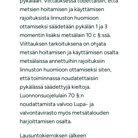
pykälään. Viittauksessa todettaisiin, että
metsien hoitamisen ja käyttämisen
rajoituksista linnuston huomioon
ottamiseksi säädetään pykälän 1 ja 3
momentin lisäksi metsälain 10 c §:ssä.
Viittauksen tarkoituksena on ohjata
metsän hoitamisen ja käyttämisen osalta
metsälaissa annettuihin rajoituksiin
linnuston huomioon ottamiseksi siten,
että toiminnassa noudatettaisiin
pykälässä säädettyjä kieltoja.
Luonnonsuojelulain 70 §:n
noudattamista valvoo Lupa- ja
valvontavirasto myös metsätalouden
harjoittamisen osalta.
Lausuntokierroksen jälkeen