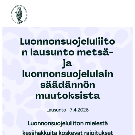
S
i
Etusivu
|
Ajankohtaista
|
Luonnonsuojeluliiton lausunto metsä- ja luonnonsuojelulainsäädännön muutoksista
i
r
Luonnonsuojeluliito
r
y
n lausunto metsä-
s
ja
i
luonnonsuojelulain
s
ä
säädännön
l
muutoksista
t
ö
Lausunto –
7.4.2026
ö
Luonnonsuojeluliiton mielestä
n
kesähakkuita koskevat rajoitukset