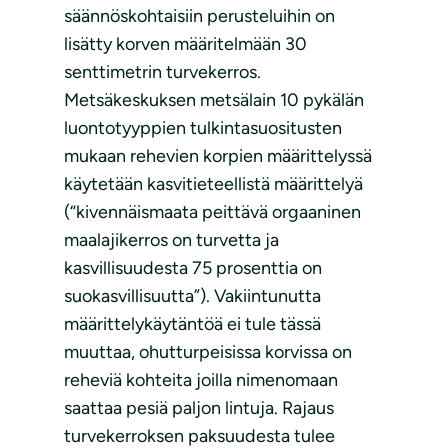
säännöskohtaisiin perusteluihin on
lisätty korven määritelmään 30
senttimetrin turvekerros.
Metsäkeskuksen metsälain 10 pykälän
luontotyyppien tulkintasuositusten
mukaan rehevien korpien määrittelyssä
käytetään kasvitieteellistä määrittelyä
(“kivennäismaata peittävä orgaaninen
maalajikerros on turvetta ja
kasvillisuudesta 75 prosenttia on
suokasvillisuutta”). Vakiintunutta
määrittelykäytäntöä ei tule tässä
muuttaa, ohutturpeisissa korvissa on
reheviä kohteita joilla nimenomaan
saattaa pesiä paljon lintuja. Rajaus
turvekerroksen paksuudesta tulee