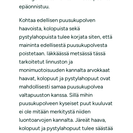
epäonnistuu.
Kohtaa edellisen puusukupolven
haavoista, kolopuista sekä
pystylahopuista tulee korjata siten, että
maininta edellisestä puusukupolvesta
poistetaan. Iäkkäässä metsässä tässä
tarkoitetut linnuston ja
monimuotoisuuden kannalta arvokkaat
haavat, kolopuut ja pystylahopuut ovat
mahdollisesti samaa puusukupolvea
valtapuuston kanssa. Sillä mihin
puusukupolveen kyseiset puut kuuluvat
ei ole mitään merkitystä niiden
luontoarvojen kannalta. Järeät haava,
kolopuut ja pystylahopuut tulee säästää