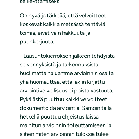
selkeyttämiseksi.
On hyvä ja tärkeää, että velvoitteet
koskevat kaikkia metsässä tehtäviä
toimia, eivät vain hakkuuta ja
puunkorjuuta.
Lausuntokierroksen jälkeen tehdyistä
selvennyksistä ja tarkennuksista
huolimatta haluamme arvioinnin osalta
yhä huomauttaa, että lakiin kirjattu
arviointivelvollisuus ei poista vastuuta.
Pykälästä puuttuu kaikki velvoitteet
dokumentoida arviointia. Samoin tällä
hetkellä puuttuu ohjeistus laissa
mainitun arvioinnin toteuttamiseen ja
siihen miten arvioinnin tuloksia tulee