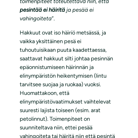
toimenpiteet toteutettava niin, että
pesintää ei häiritä
ja pesää ei
vahingoiteta
”.
Hakkuut ovat iso häiriö metsässä, ja
vaikka yksittäinen pesä ei
tuhoutuisikaan puuta kaadettaessa,
saattavat hakkuut silti johtaa pesinnän
epäonnistumiseen häirinnän ja
elinympäristön heikentymisen (lintu
tarvitsee suojaa ja ruokaa) vuoksi.
Huomattakoon, että
elinympäristövaatimukset vaihtelevat
suuresti lajista toiseen (esim. arat
petolinnut). Toimenpiteet on
suunniteltava niin, ettei pesää
vahingoiteta tai häiritä niin että pesintä