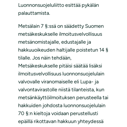
Luonnonsuojeluliitto esittää pykälän
palauttamista.
Metsälain 7 §:ssä on säädetty Suomen
metsäkeskukselle ilmoitusvelvollisuus
metsänomistajalle, edustajalle ja
hakkuuoikeuden haltijalle poistetun 14 §
tilalle. Jos näin tehdään,
Metsäkeskukselle pitäisi säätää lisäksi
ilmoitusvelvollisuus luonnonsuojelulain
valvovalle viranomaiselle eli Lupa- ja
valvontavirastolle niistä tilanteista, kun
metsänkäyttöilmoituksen perusteella tai
hakkuiden johdosta luonnonsuojelulain
70 §:n kieltoja voidaan perustellusti
epäillä rikottavan hakkuun yhteydessä