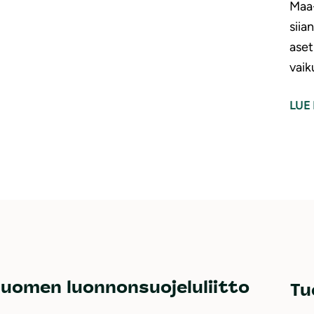
Maa-
siia
aset
vaik
LUE 
uomen luonnonsuojeluliitto
Tu