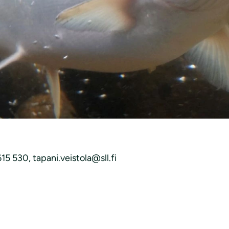
joen vesistön sivuvesistöissä vuonna 2026
yvin huono. Periaatteessa ne eivät ole kalastuskelpoisia.
tusmahdollisuuksia ennen muuta paikallisen kulttuurin taki
a tulee tarkkaan valvoa.
15 530, tapani.veistola@sll.fi