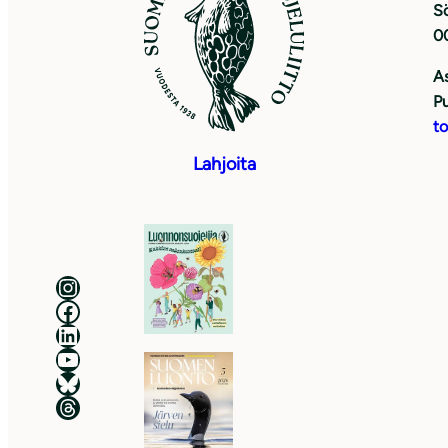
Sö
0
As
Pu
to
Lahjoita
Luonnonsuojeluliitto Instagramissa
Luonnonsuojeluliitto Facebookissa
Luonnonsuojeluliitto LinkedInissä
Luonnonsuojeluliiton YouTube-kanava
Luonnonsuojeluliitto Blueskyssa
Luonnonsuojeluliitto Threadsissa