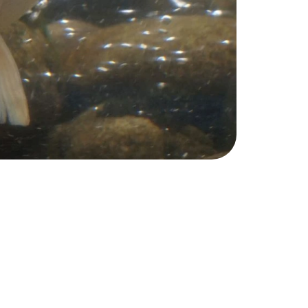
a. Niitä ei missään nimessä pidä laajentaa