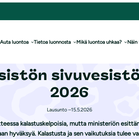
ta Tenojoen vesistön sivuvesistöissä vuonna 2026
Auta luontoa
Tietoa luonnosta
Mikä luontoa uhkaa?
Näin
uliiton lausunto
sistön sivuvesist
2026
Lausunto –
15.5.2026
teessa kalastuskelpoisia, mutta ministeriön esittä
an hyväksyä. Kalastusta ja sen vaikutuksia tulee va