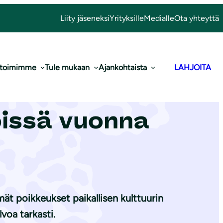
Liity jäseneksi
Yrityksille
Medialle
Ota yhteyttä
 toimimme
Tule mukaan
Ajankohtaista
LAHJOITA
 kalastuksesta
öissä vuonna
mät poikkeukset paikallisen kulttuurin
lvoa tarkasti.