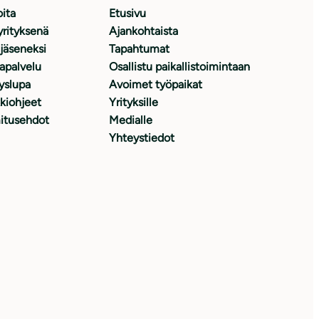
oita
Etusivu
yrityksenä
Ajankohtaista
 jäseneksi
Tapahtumat
japalvelu
Osallistu paikallistoimintaan
yslupa
Avoimet työpaikat
kiohjeet
Yrityksille
itusehdot
Medialle
Yhteystiedot