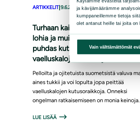
Käytämme evästeitä tarjoama
|
ARTIKKELIT
9.6.2026
ja kävijämäärämme analysoim
kumppaneillemme tietoja siitä
olet antanut heille tai joita o
Turhaan kaivetut ojat haittaavat
lohia ja muita vaelluskaloja –
puhdas kutusoraikko on elintärk
Vain välttämättömät ev
vaelluskalojen lisääntymiselle
Pelloilta ja ojitetuista suometsistä valuva m
aines tukkii ja voi lopulta jopa peittää
vaelluskalojen kutusoraikkoja. Onneksi
ongelman ratkaisemiseen on monia keinoja.
LUE LISÄÄ