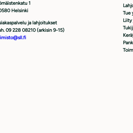
rnäistenkatu 1
Lahj
0580 Helsinki
Tue 
Liity
iakaspalvelu ja lahjoitukset
Tuki
h. 09 228 08210 (arkisin 9-15)
Kerä
imisto@sll.fi
Pank
Toim