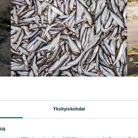
Yksityiskohdat
|
LAUSUNNOT
9.6.2026
itä
Luonnonsuojeluliiton lausunto