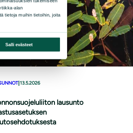
 ominaisuuksien tukemiseen
tiikka-alan
ietoja muihin tietoihin, joita
Salli evästeet
|
SUNNOT
13.5.2026
nnonsuojeluliiton lausunto
astusasetuksen
utosehdotuksesta