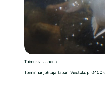
Asia: VN/35283/2025
Valtioneuvoston asetus kalastuksesta Teno
Tenojoen vesistön lohikantojen tila on yhä h
Esityksessä on tiukasti rajattuja lohenkalas
esityksestä. Lisäksi kalastusta ja vaikutuksi
SUOMEN LUONNONSUOJELULIITTO RY
Toimeksi saanena
Toiminnanjohtaja Tapani Veistola, p. 0400 6