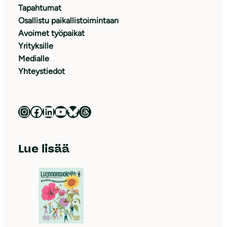
Tapahtumat
Osallistu paikallistoimintaan
Avoimet työpaikat
Yrityksille
Medialle
Yhteystiedot
Luonnonsuojeluliitto Instagramissa
Luonnonsuojeluliitto Facebookissa
Luonnonsuojeluliitto LinkedInissä
Luonnonsuojeluliiton YouTube-kanava
Luonnonsuojeluliitto Blueskyssa
Luonnonsuojeluliitto Threadsissa
Lue lisää