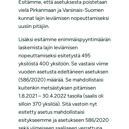
Esitämme, että asetuksesta poistetaan
vielä Pirkanmaan ja Varsinais-Suomen
kunnat lajin leviämisen nopeuttamiseksi
uusiin pitäjiin.
Lisäksi esitämme enimmäispyyntimäärän
laskemista lajin leviämisen
nopeuttamiseksi esitetystä 495
yksilöstä 400 yksilöön. Se vastaisi viime
vuoden asetusta edeltäneen asetuksen
(586/2020) määrää. Se mahdollistaisi
kuitenkin metsästyksen pitämisen
1.8.2021 – 30.4.2022 tasolla (saalis oli
silloin 370 yksilöä). Sitä vastoin nyt
esitetty asetus mahdollistaisi
esitykseemme ja asetukseen 586/2020
sekä viimeiseen saaliiseen verrattuna