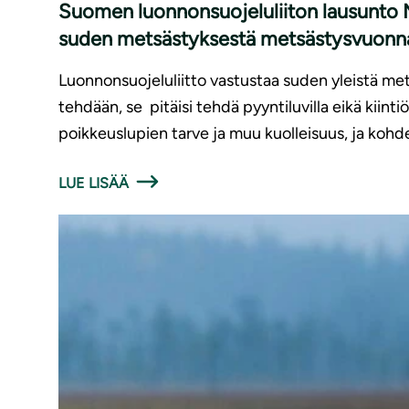
Suomen luonnonsuojeluliiton lausunto MM
suden metsästyksestä metsästysvuon
Luonnonsuojeluliitto vastustaa suden yleistä met
tehdään, se pitäisi tehdä pyyntiluvilla eikä kiintiö
poikkeuslupien tarve ja muu kuolleisuus, ja kohd
LUE LISÄÄ