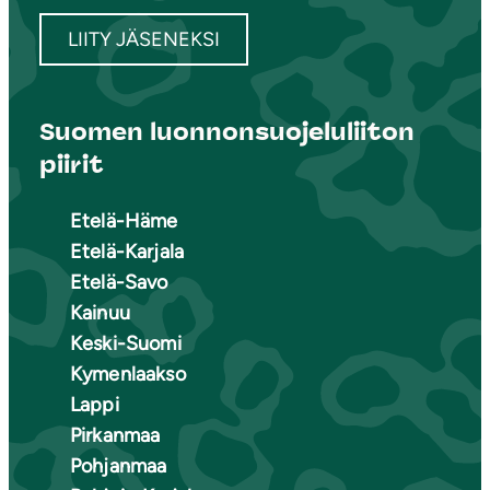
LIITY JÄSENEKSI
Suomen luonnonsuojeluliiton
piirit
Etelä-Häme
Etelä-Karjala
Etelä-Savo
Kainuu
Keski-Suomi
Kymenlaakso
Lappi
Pirkanmaa
Pohjanmaa