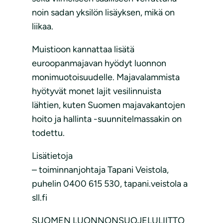
noin sadan yksilön lisäyksen, mikä on
liikaa.
Muistioon kannattaa lisätä
euroopanmajavan hyödyt luonnon
monimuotoisuudelle. Majavalammista
hyötyvät monet lajit vesilinnuista
lähtien, kuten Suomen majavakantojen
hoito ja hallinta -suunnitelmassakin on
todettu.
Lisätietoja
– toiminnanjohtaja Tapani Veistola,
puhelin 0400 615 530, tapani.veistola a
sll.fi
SUOMEN LUONNONSUOJELULIITTO