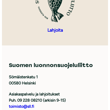
Lahjoita
Suomen luonnonsuojeluliitto
Sörnäistenkatu 1
00580 Helsinki
Asiakaspalvelu ja lahjoitukset
Puh. 09 228 08210 (arkisin 9-15)
toimisto@sll.fi