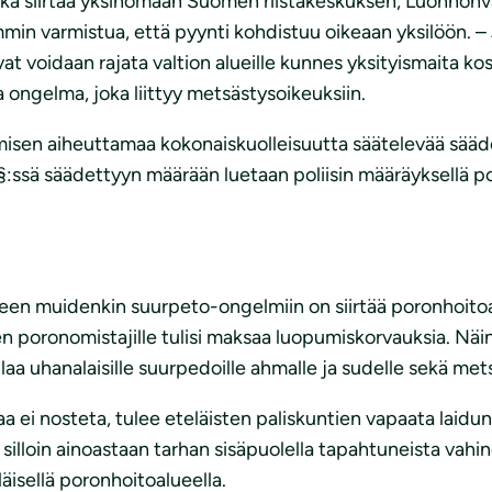
ka siirtää yksinomaan Suomen riistakeskuksen, Luonnonva
mmin varmistua, että pyynti kohdistuu oikeaan yksilöön. –
vat voidaan rajata valtion alueille kunnes yksityismaita k
 ongelma, joka liittyy metsästysoikeuksiin.
misen aiheuttamaa kokonaiskuolleisuutta säätelevää säädö
1 §:ssä säädettyyn määrään luetaan poliisin määräyksellä po
lueen muidenkin suurpeto-ongelmiin on siirtää poronhoit
en poronomistajille tulisi maksaa luopumiskorvauksia. Näin 
ilaa uhanalaisille suurpedoille ahmalle ja sudelle sekä met
aa ei nosteta, tulee eteläisten paliskuntien vapaata laidunn
 silloin ainoastaan tarhan sisäpuolella tapahtuneista va
äisellä poronhoitoalueella.