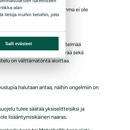
 ominaisuuksien tukemiseen
tiikka-alan
itenkaan pidä edes siirtää. Ahma ei ole
ietoja muihin tietoihin, joita
. Reviirikohtaista korvausjärjestelmää
Salli evästeet
rpetojen ja porovahinkojen määrää sekä
stelu on välttämätöntä aloittaa.
uslupia halutaan antaa, näihin ongelmiin on
jelu tulee säätää yksiselitteisiksi ja
 ole lisääntymisikäinen naaras.