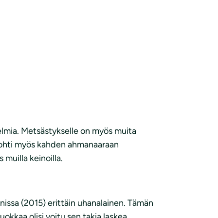
gelmia. Metsästykselle on myös muita
s johti myös kahden ahmanaaraan
muilla keinoilla.
nnissa (2015) erittäin uhanalainen. Tämän
kkaa olisi voitu sen takia laskea.