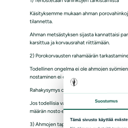
1) Tehostetaan vahinkojen tarkistamista
Käsityksemme mukaan ahman porovahinkoja li
tilannetta.
Ahman metsästyksen sijasta kannattaisi pa
karsittua ja korvausrahat riittämään.
2) Porokorvausten rahamäärän tarkastamin
Todellinen ongelma ei ole ahmojen syömien
nostaminen ei ole johtanut siihen, että ahma
Rahakysymys on täysin ihmisten eli yhteisku
Suostumus
Jos todellisia vahinkoja on paljon, Luonno
määrän nosto edellyttää notifikaatiota EU:l
Tämä sivusto käyttää eväste
3) Ahmojen tappamisen sijaan niitä kannatta