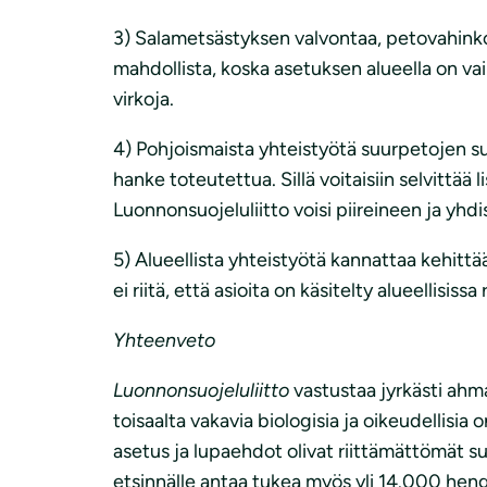
3) Salametsästyksen valvontaa, petovahinko
mahdollista, koska asetuksen alueella on vai
virkoja.
4) Pohjoismaista yhteistyötä suurpetojen su
hanke toteutettua. Sillä voitaisiin selvittää
Luonnonsuojeluliitto voisi piireineen ja yhd
5) Alueellista yhteistyötä kannattaa kehittä
ei riitä, että asioita on käsitelty alueellisiss
Yhteenveto
Luonnonsuojeluliitto
vastustaa jyrkästi ahm
toisaalta vakavia biologisia ja oikeudellisi
asetus ja lupaehdot olivat riittämättömät su
etsinnälle antaa tukea myös yli 14.000 hen