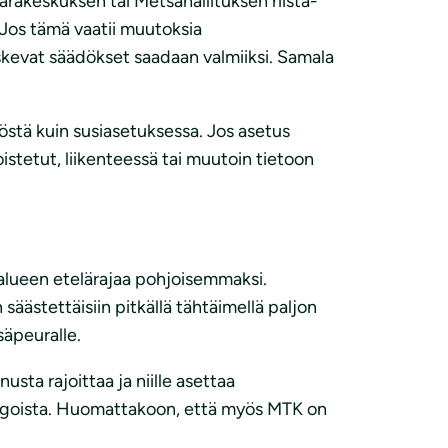
rakeskuksen tai Metsähallituksen riista-
 Jos tämä vaatii muutoksia
oskevat säädökset saadaan valmiiksi. Samala
stä kuin susiasetuksessa. Jos asetus
istetut, liikenteessä tai muutoin tietoon
oalueen etelärajaa pohjoisemmaksi.
säästettäisiin pitkällä tähtäimellä paljon
säpeuralle.
usta rajoittaa ja niille asettaa
hingoista. Huomattakoon, että myös MTK on