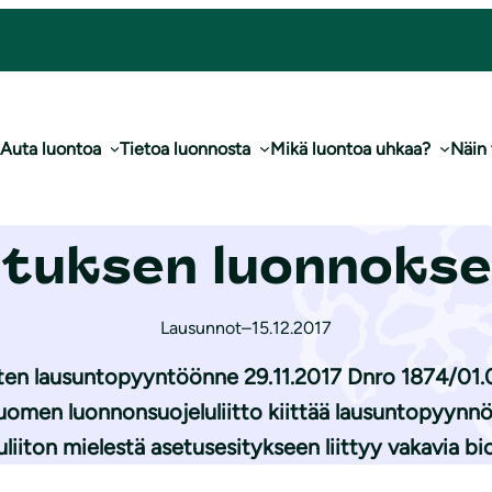
 ah­ma­kiin­tiö­ase­tuk­sen luonnoksesta
Auta luontoa
Tietoa luonnosta
Mikä luontoa uhkaa?
Näin
e­lu­lii­ton lausunto 
­tuk­sen luonnoks
Lausunnot
–
15.12.2017
taten lausuntopyyntöönne 29.11.2017 Dnro 1874/01.
men luonnonsuojeluliitto kiittää lausuntopyynnöst
iton mielestä asetusesitykseen liittyy vakavia biol