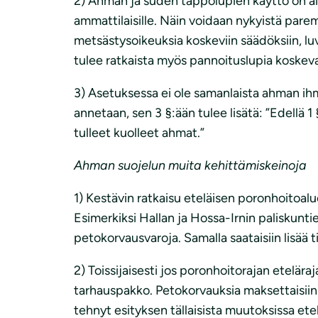
2) Ahman ja suden tappolupien käyttö on ai
ammattilaisille. Näin voidaan nykyistä pare
metsästysoikeuksia koskeviin säädöksiin, lu
tulee ratkaista myös pannoituslupia koskeva
3) Asetuksessa ei ole samanlaista ahman ih
annetaan, sen 3 §:ään tulee lisätä: ”Edellä 
tulleet kuolleet ahmat.”
Ahman suojelun muita kehittämiskeinoja
1) Kestävin ratkaisu eteläisen poronhoitoa
Esimerkiksi Hallan ja Hossa-Irnin paliskunti
petokorvausvaroja. Samalla saataisiin lisää t
2) Toissijaisesti jos poronhoitorajan eteläraj
tarhauspakko. Petokorvauksia maksettaisiin
tehnyt esityksen tällaisista muutoksissa etel