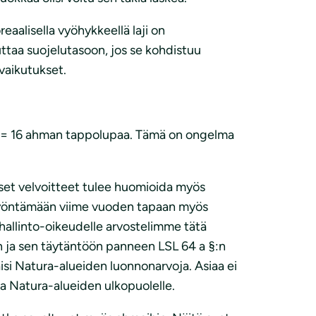
eaalisella vyöhykkeellä laji on
ttaa suojelutasoon, jos se kohdistuu
 vaikutukset.
 8 = 16 ahman tappolupaa. Tämä on ongelma
iset velvoitteet tulee huomioida myös
 myöntämään viime vuoden tapaan myös
allinto-oikeudelle arvostelimme tätä
klan ja sen täytäntöön panneen LSL 64 a §:n
isi Natura-alueiden luonnonarvoja. Asiaa ei
ata Natura-alueiden ulkopuolelle.