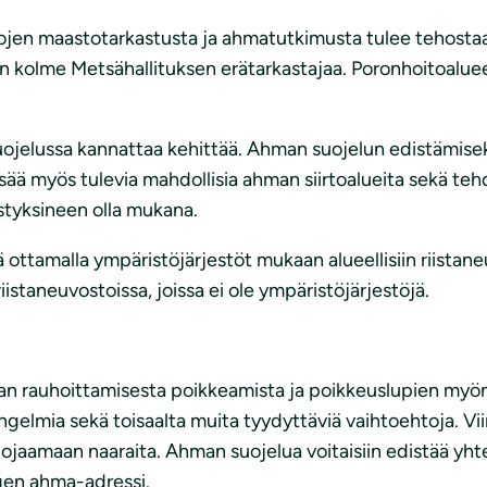
jen maastotarkastusta ja ahmatutkimusta tulee tehostaa
n kolme Metsähallituksen erätarkastajaa. Poronhoitoalueell
ojelussa kannattaa kehittää. Ahman suojelun edistämiseksi
 lisää myös tulevia mahdollisia ahman siirtoalueita sekä te
istyksineen olla mukana.
ä ottamalla ympäristöjärjestöt mukaan alueellisiin riistan
a riistaneuvostoissa, joissa ei ole ympäristöjärjestöjä.
an rauhoittamisesta poikkeamista ja poikkeuslupien myönt
a ongelmia sekä toisaalta muita tyydyttäviä vaihtoehtoja. V
ojaamaan naaraita. Ahman suojelua voitaisiin edistää yhtei
gen ahma-adressi.