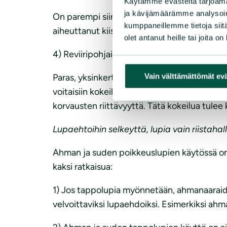
Käytämme evästeitä tarjoama
ja kävijämäärämme analysoim
On parempi siirtää ahmoja poronhoitoalueen 
kumppaneillemme tietoja siitä
aiheuttanut kiistoja alueilla, joille ne ovat lu
olet antanut heille tai joita o
4) Reviiripohjainen korvausjärjestelmä koke
Paras, yksinkertaisin ja kaikille helpoin rat
Vain välttämättömät ev
voitaisiin kokeilla pahimmilla ongelma-aluei
korvausten riittävyyttä. Tätä kokeilua tulee 
Lupaehtoihin selkeyttä, lupia vain riistahal
Ahman ja suden poikkeuslupien käytössä on 
kaksi ratkaisua:
1) Jos tappolupia myönnetään, ahmanaaraiden 
velvoittaviksi lupaehdoiksi. Esimerkiksi ahma