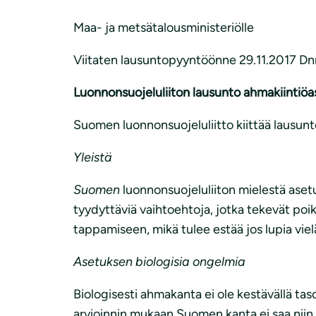
i
Maa- ja metsätalousministeriölle
Viitaten lausuntopyyntöönne 29.11.2017 D
Luonnonsuojeluliiton lausunto ahmakiintiö
Suomen luonnonsuojeluliitto kiittää lausunt
Yleistä
Suomen
luonnonsuojeluliiton mielestä asetu
tyydyttäviä vaihtoehtoja, jotka tekevät poi
tappamiseen, mikä tulee estää jos lupia viel
Asetuksen biologisia ongelmia
Biologisesti ahmakanta ei ole kestävällä tas
arvioinnin mukaan Suomen kanta ei saa niin 