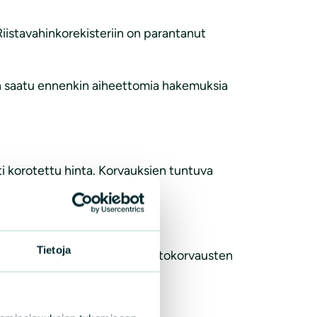
iistavahinkorekisteriin on parantanut
n saatu ennenkin aiheettomia hakemuksia
 korotettu hinta. Korvauksien tuntuva
lisäksi halutaan tappolupia.
a ahmoja.
Tietoja
määrärahojen korotusta. Jos petokorvausten
ion suuntaan.