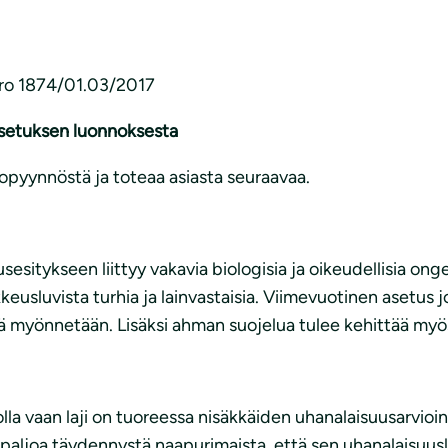
nro 1874/01.03/2017
asetuksen luonnoksesta
opyynnöstä ja toteaa asiasta seuraavaa.
sesitykseen liittyy vakavia biologisia ja oikeudellisia on
kkeusluvista turhia ja lainvastaisia. Viimevuotinen asetu
ä myönnetään. Lisäksi ahman suojelua tulee kehittää myös 
olla vaan laji on tuoreessa nisäkkäiden uhanalaisuusarvioi
paljoa täydennystä naapurimaista, että sen uhanalaisuusluo