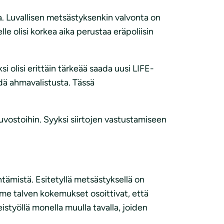
. Luvallisen metsästyksenkin valvonta on
e olisi korkea aika perustaa eräpoliisin
 olisi erittäin tärkeää saada uusi LIFE-
hdä ahmavalistusta. Tässä
euvostoihin. Syyksi siirtojen vastustamiseen
ämistä. Esitetyllä metsästyksellä on
iime talven kokemukset osoittivat, että
styöllä monella muulla tavalla, joiden