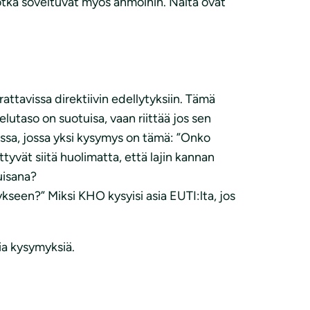
tka soveltuvat myös ahmoihin. Näitä ovat
rrattavissa direktiivin edellytyksiin. Tämä
lutaso on suotuisa, vaan riittää jos sen
ssa, jossa yksi kysymys on tämä: ”Onko
yvät siitä huolimatta, että lajin kannan
tuisana?
seen?” Miksi KHO kysyisi asia EUTI:lta, jos
sia kysymyksiä.