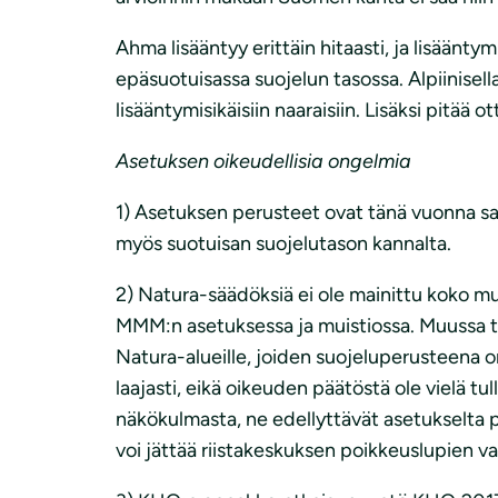
Ahma lisääntyy erittäin hitaasti, ja lisäänt
epäsuotuisassa suojelun tasossa. Alpiinise
lisääntymisikäisiin naaraisiin. Lisäksi pitä
Asetuksen oikeudellisia ongelmia
1) Asetuksen perusteet ovat tänä vuonna s
myös suotuisan suojelutason kannalta.
2) Natura-säädöksiä ei ole mainittu koko mu
MMM:n asetuksessa ja muistiossa. Muussa 
Natura-alueille, joiden suojeluperusteena
laajasti, eikä oikeuden päätöstä ole vielä tu
näkökulmasta, ne edellyttävät asetukselta p
voi jättää riistakeskuksen poikkeuslupien va