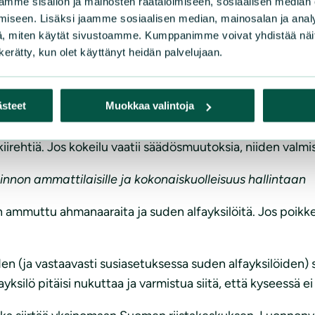
mme sisällön ja mainosten räätälöimiseen, sosiaalisen median
iseen. Lisäksi jaamme sosiaalisen median, mainosalan ja analy
eteläpuolelle kuin tappaa niitä. Imettävää naarasta ei ku
, miten käytät sivustoamme. Kumppanimme voivat yhdistää näitä t
ontaisesti siirtyneet.
n kerätty, kun olet käyttänyt heidän palvelujaan.
iluun
kaisu siihen on esitetty reviiripohjainen korvausjärjestelmä
ästeet
Muokkaa valintoja
lla tappamisen sijasta. Kokeilussa voitaisiin testata suu
kiirehtiä. Jos kokeilu vaatii säädösmuutoksia, niiden valmi
linnon ammattilaisille ja kokonaiskuolleisuus hallintaan
ammuttu ahmanaaraita ja suden alfayksilöitä. Jos poikke
(ja vastaavasti susiasetuksessa suden alfayksilöiden) suo
yksilö pitäisi nukuttaa ja varmistua siitä, että kyseessä ei