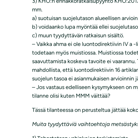
3) KHO:n ennakkoratkaisupyyntö KHO:2017:1
mm.
a) suotuisan suojelutason alueellisen arvioin
b) voidaanko lupa myöntää ellei suojelutaso
c) muun tyydyttävän ratkaisun sisältö.
– Vaikka ahma ei ole luontodirektiivin IV a -l
todetaan myös muistiossa. Muistiossa todetaa
saavuttamista koskeva tavoite ei vaarannu.
mahdollista, että luontodirektiivin 16 artik
suojelun tasoa ei asianmukaisen arvioinnin jäl
– Jos vastaus edelliseen kysymykseen on myö
tilanne olisi kuten MMM väittää?
Tässä tilanteessa on perusteltua jättää koko
Muita tyydyttäviä vaihtoehtoja metsästyks