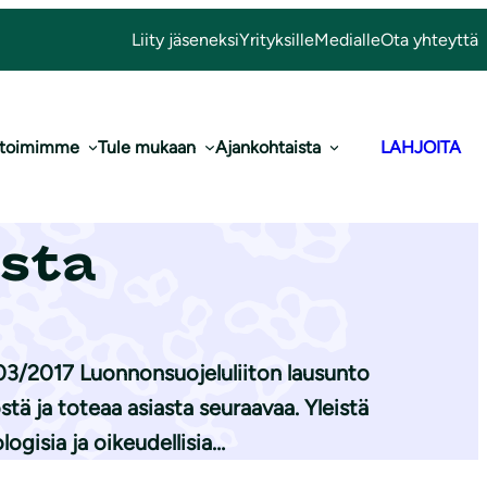
Liity jäseneksi
Yrityksille
Medialle
Ota yhteyttä
 toimimme
Tule mukaan
Ajankohtaista
LAHJOITA
ah­ma­kiin­tiö­
esta
03/2017 Luonnonsuojeluliiton lausunto
ä ja toteaa asiasta seuraavaa. Yleistä
ogisia ja oikeudellisia…