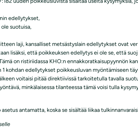
82 uuden poikkeusluvista sisältää useita kysymyksiä, jo
nin edellytykset,
 ole suotuisa,
iitteen laji, kansalliset metsästyslain edellytykset ovat ve
n lisäksi, että poikkeuksen edellytys ei ole se, että suoje
 Tämä on ristiriidassa KHO:n ennakkoratkaisupyynnön kan
lan 1 kohdan edellytykset poikkeusluvan myöntämiseen täytt
keen voitaisi pitää direktiivissä tarkoitetulla tavalla suo
ntävä, minkälaisessa tilanteessa tämä voisi tulla kysymyk
 asetus antamatta, koska se sisältää liikaa tulkinnanvarai
elle