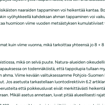
ymisikäisten naaraiden tappaminen voi heikentää kantaa. Bor
llakin vyöhykkeellä kahdeksan ahman tappaminen voi vaiku
ä ottaa huomioon viime vuoden metsästyksen kumulatiiviset
amat kuin viime vuonna, mikä tarkoittaa yhteensä jo 8 +
istiossa, mikä on selvä puute. Natura-alueiden oikeudell
tapauksessa on todennäköistä, että tappolupia tullaan
 on ahma. Viime kevään valituksessamme Pohjois-Suomen h
llut. Jos asetusta tarkastellaan luontodirektiivin 6.2 arti
erusteita että poikkeusluvat eivät merkittävästi heikentä
raan. Mikäli asetus annetaan, luvat pitää alueellisesti raj