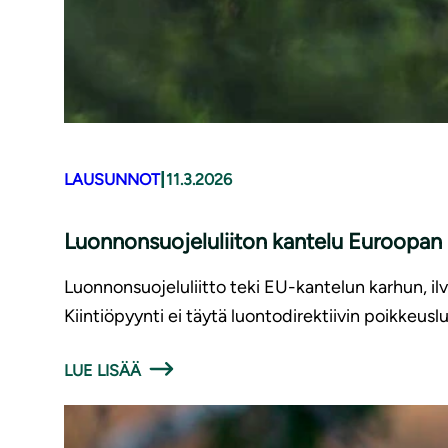
|
LAUSUNNOT
11.3.2026
Luonnonsuojeluliiton kantelu Euroopan k
Luonnonsuojeluliitto teki EU-kantelun karhun, il
Kiintiöpyynti ei täytä luontodirektiivin poikkeusl
LUE LISÄÄ