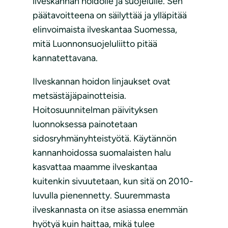
ilveskannan hoidolle ja suojelulle. Sen
päätavoitteena on säilyttää ja ylläpitää
elinvoimaista ilveskantaa Suomessa,
mitä Luonnonsuojeluliitto pitää
kannatettavana.
Ilveskannan hoidon linjaukset ovat
metsästäjäpainotteisia.
Hoitosuunnitelman päivityksen
luonnoksessa painotetaan
sidosryhmänyhteistyötä. Käytännön
kannanhoidossa suomalaisten halu
kasvattaa maamme ilveskantaa
kuitenkin sivuutetaan, kun sitä on 2010-
luvulla pienennetty. Suuremmasta
ilveskannasta on itse asiassa enemmän
hyötyä kuin haittaa, mikä tulee