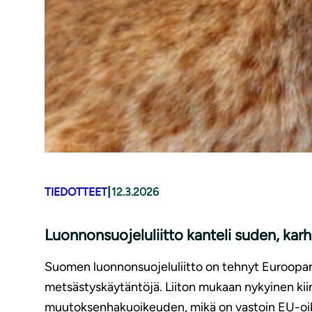
|
TIEDOTTEET
12.3.2026
Luonnonsuojeluliitto kanteli suden, kar
Suomen luonnonsuojeluliitto on tehnyt Euroopan k
metsästyskäytäntöjä. Liiton mukaan nykyinen kiin
muutoksenhakuoikeuden, mikä on vastoin EU-oik