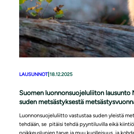
|
LAUSUNNOT
18.12.2025
Suomen luonnonsuojeluliiton lausunto MM
suden metsästyksestä metsästysvuon
Luonnonsuojeluliitto vastustaa suden yleistä met
tehdään, se pitäisi tehdä pyyntiluvilla eikä kiintiö
poikkeuslupien tarve ja muu kuolleisuus, ja kohd