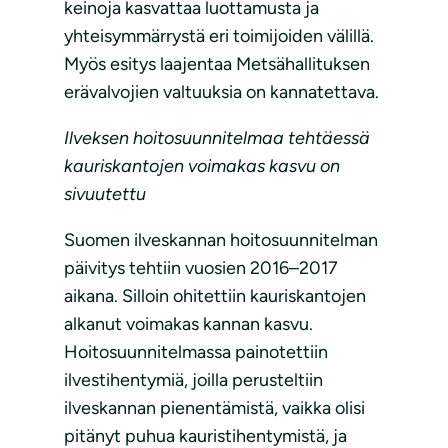
keinoja kasvattaa luottamusta ja
yhteisymmärrystä eri toimijoiden välillä.
Myös esitys laajentaa Metsähallituksen
erävalvojien valtuuksia on kannatettava.
Ilveksen hoitosuunnitelmaa tehtäessä
kauriskantojen voimakas kasvu on
sivuutettu
Suomen ilveskannan hoitosuunnitelman
päivitys tehtiin vuosien 2016–2017
aikana. Silloin ohitettiin kauriskantojen
alkanut voimakas kannan kasvu.
Hoitosuunnitelmassa painotettiin
ilvestihentymiä, joilla perusteltiin
ilveskannan pienentämistä, vaikka olisi
pitänyt puhua kauristihentymistä, ja