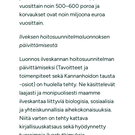
vuosittain noin 500–600 poroa ja
korvaukset ovat noin miljoona euroa
vuosittain.
Ilveksen hoitosuunnitelmaluonnoksen
päivittämisestä
Luonnos ilveskannan hoitosuunnitelman
päivittämiseksi (Tavoitteet ja
toimenpiteet sekä Kannanhoidon tausta
-osiot) on huolella tehty. Ne käsittelevät
laajasti ja monipuolisesti maamme
ilveskantaa liittyviä biologisia, sosiaalisia
ja yhteiskunnallisia aihekokonaisuuksia.
Niitä varten on tehty kattava
kirjallisuuskatsaus sekä hyödynnetty
tuoreimpia ilvestutkimuksia.