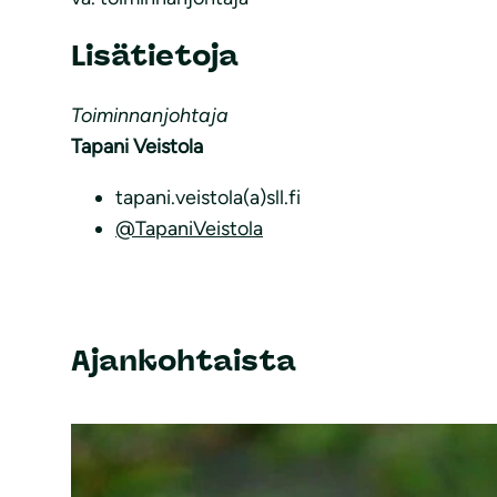
Lisätietoja
Toiminnanjohtaja
Tapani Veistola
tapani.veistola(a)sll.fi
@TapaniVeistola
Ajankohtaista