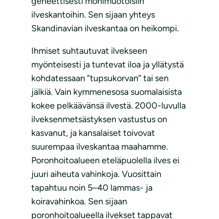
geneettisesti monimuotoisiin
ilveskantoihin. Sen sijaan yhteys
Skandinavian ilveskantaa on heikompi.
Ihmiset suhtautuvat ilvekseen
myönteisesti ja tuntevat iloa ja yllätystä
kohdatessaan ”tupsukorvan” tai sen
jälkiä. Vain kymmenesosa suomalaisista
kokee pelkäävänsä ilvestä. 2000-luvulla
ilveksenmetsästyksen vastustus on
kasvanut, ja kansalaiset toivovat
suurempaa ilveskantaa maahamme.
Poronhoitoalueen eteläpuolella ilves ei
juuri aiheuta vahinkoja. Vuosittain
tapahtuu noin 5–40 lammas- ja
koiravahinkoa. Sen sijaan
poronhoitoalueella ilvekset tappavat