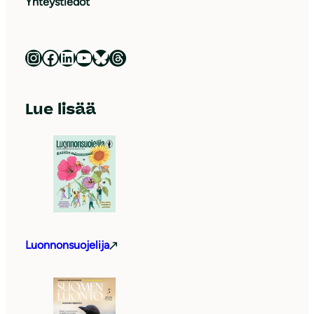
Yhteystiedot
Luonnonsuojeluliitto Instagramissa
Luonnonsuojeluliitto Facebookissa
Luonnonsuojeluliitto LinkedInissä
Luonnonsuojeluliiton YouTube-kanava
Luonnonsuojeluliitto Blueskyssa
Luonnonsuojeluliitto Threadsissa
Lue lisää
Luonnonsuojelija