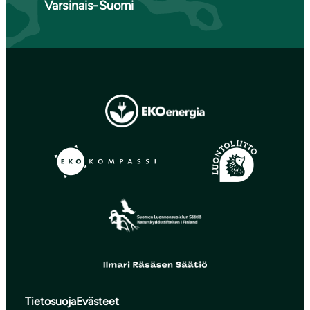
Varsinais-Suomi
Tietosuoja
Evästeet