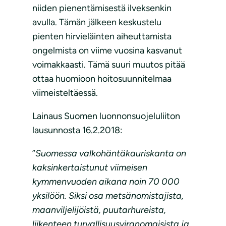
niiden pienentämisestä ilveksenkin
avulla. Tämän jälkeen keskustelu
pienten hirvieläinten aiheuttamista
ongelmista on viime vuosina kasvanut
voimakkaasti. Tämä suuri muutos pitää
ottaa huomioon hoitosuunnitelmaa
viimeisteltäessä.
Lainaus Suomen luonnonsuojeluliiton
lausunnosta 16.2.2018:
”
Suomessa valkohäntäkauriskanta on
kaksinkertaistunut viimeisen
kymmenvuoden aikana noin 70 000
yksilöön. Siksi osa metsänomistajista,
maanviljelijöistä, puutarhureista,
liikenteen turvallisuusviranomaisista ja