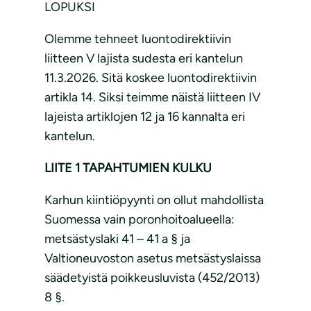
LOPUKSI
Olemme tehneet luontodirektiivin
liitteen V lajista sudesta eri kantelun
11.3.2026. Sitä koskee luontodirektiivin
artikla 14. Siksi teimme näistä liitteen IV
lajeista artiklojen 12 ja 16 kannalta eri
kantelun.
LIITE 1 TAPAHTUMIEN KULKU
Karhun kiintiöpyynti on ollut mahdollista
Suomessa vain poronhoitoalueella:
metsästyslaki 41 – 41 a § ja
Valtioneuvoston asetus metsästyslaissa
säädetyistä poikkeusluvista (452/2013)
8 §.