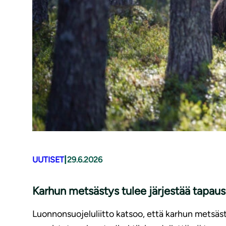
|
UUTISET
29.6.2026
Karhun metsästys tulee järjestää tapauskoht
Luonnonsuojeluliitto katsoo, että karhun metsästys t