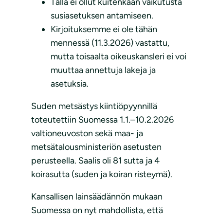
Tällä ei ollut kuitenkaan vaikutusta
susiasetuksen antamiseen.
Kirjoituksemme ei ole tähän
mennessä (11.3.2026) vastattu,
mutta toisaalta oikeuskansleri ei voi
muuttaa annettuja lakeja ja
asetuksia.
Suden metsästys kiintiöpyynnillä
toteutettiin Suomessa 1.1.–10.2.2026
valtioneuvoston sekä maa- ja
metsätalousministeriön asetusten
perusteella. Saalis oli 81 sutta ja 4
koirasutta (suden ja koiran risteymä).
Kansallisen lainsäädännön mukaan
Suomessa on nyt mahdollista, että