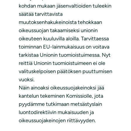
kohdan mukaan jäsenvaltioiden tuleekin
säätää tarvittavista
muutoksenhakukeinoista tehokkaan
oikeussuojan takaamiseksi unionin
oikeuteen kuuluvilla aloilla. Tarvittaessa
toiminnan EU-lainmukaisuus on voitava
tarkistaa Unionin tuomioistuimessa. Nyt
reittiä Unionin tuomioistuimeen ei ole
valituskelpoisen päätöksen puuttumisen
vuoksi.
Näin ainoaksi oikeussuojakeinoksi jää
kantelun tekeminen Komissiolle, jota
pyydämme tutkimaan metsästyslain
luontodirektiivin mukaisuuden ja
oikeussuojakeinojen riittävyyden.