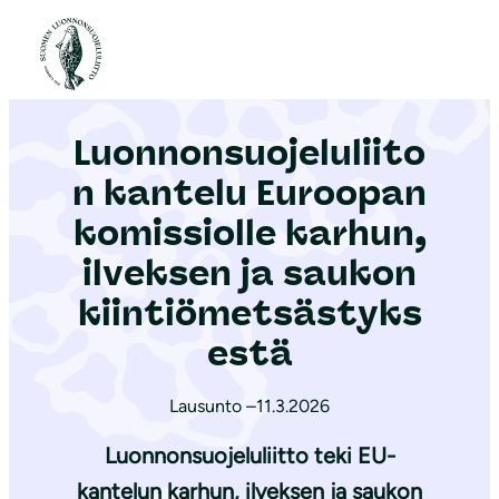
S
i
Etusivu
|
Ajankohtaista
|
Luonnonsuojeluliiton kantelu Euroopan komissiolle karhun, ilveksen ja saukon kiintiömetsästyksestä
i
r
Luonnonsuojeluliito
r
y
n kantelu Euroopan
s
komissiolle karhun,
i
ilveksen ja saukon
s
ä
kiintiömetsästyks
l
estä
t
ö
Lausunto –
11.3.2026
ö
Luonnonsuojeluliitto teki EU-
n
kantelun karhun, ilveksen ja saukon