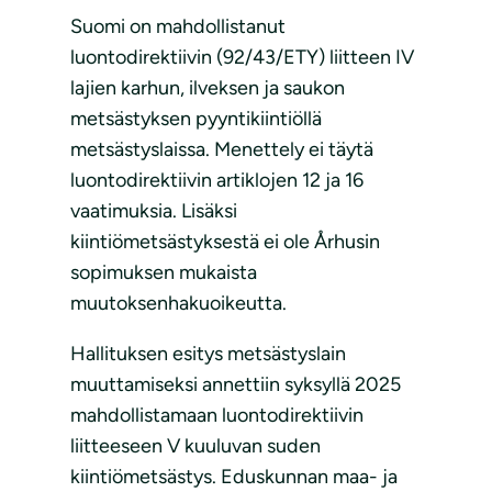
Suomi on mahdollistanut
luontodirektiivin (92/43/ETY) liitteen IV
lajien karhun, ilveksen ja saukon
metsästyksen pyyntikiintiöllä
metsästyslaissa. Menettely ei täytä
luontodirektiivin artiklojen 12 ja 16
vaatimuksia. Lisäksi
kiintiömetsästyksestä ei ole Århusin
sopimuksen mukaista
muutoksenhakuoikeutta.
Hallituksen esitys metsästyslain
muuttamiseksi annettiin syksyllä 2025
mahdollistamaan luontodirektiivin
liitteeseen V kuuluvan suden
kiintiömetsästys. Eduskunnan maa- ja