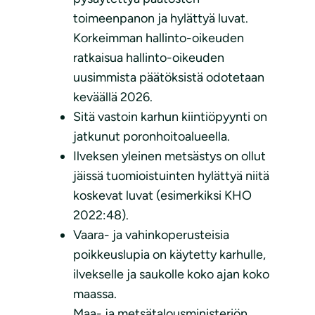
toimeenpanon ja hylättyä luvat.
Korkeimman hallinto-oikeuden
ratkaisua hallinto-oikeuden
uusimmista päätöksistä odotetaan
keväällä 2026.
Sitä vastoin karhun kiintiöpyynti on
jatkunut poronhoitoalueella.
Ilveksen yleinen metsästys on ollut
jäissä tuomioistuinten hylättyä niitä
koskevat luvat (esimerkiksi KHO
2022:48).
Vaara- ja vahinkoperusteisia
poikkeuslupia on käytetty karhulle,
ilvekselle ja saukolle koko ajan koko
maassa.
Maa- ja metsätalousministeriön