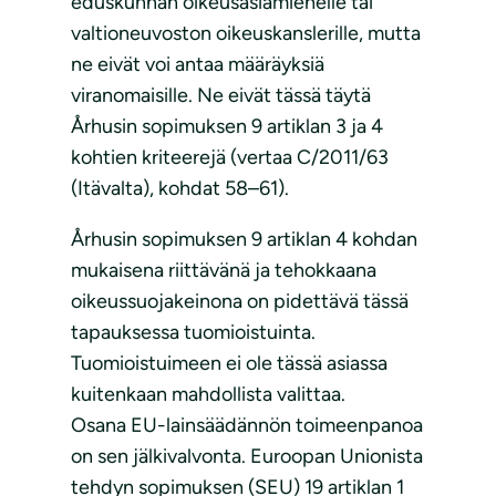
eduskunnan oikeusasiamiehelle tai
valtioneuvoston oikeuskanslerille, mutta
ne eivät voi antaa määräyksiä
viranomaisille. Ne eivät tässä täytä
Århusin sopimuksen 9 artiklan 3 ja 4
kohtien kriteerejä (vertaa C/2011/63
(Itävalta), kohdat 58–61).
Århusin sopimuksen 9 artiklan 4 kohdan
mukaisena riittävänä ja tehokkaana
oikeussuojakeinona on pidettävä tässä
tapauksessa tuomioistuinta.
Tuomioistuimeen ei ole tässä asiassa
kuitenkaan mahdollista valittaa.
Osana EU-lainsäädännön toimeenpanoa
on sen jälkivalvonta. Euroopan Unionista
tehdyn sopimuksen (SEU) 19 artiklan 1