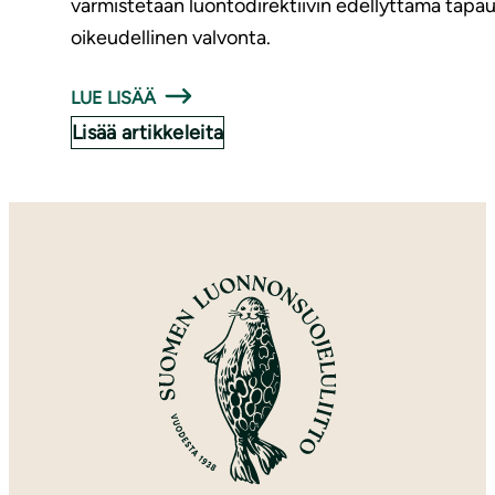
varmistetaan luontodirektiivin edellyttämä tapa
oikeudellinen valvonta.
LUE LISÄÄ
Lisää artikkeleita