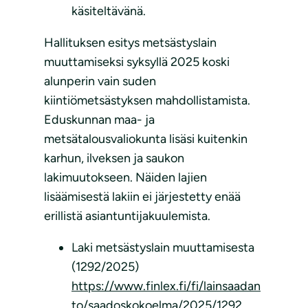
käsiteltävänä.
Hallituksen esitys metsästyslain
muuttamiseksi syksyllä 2025 koski
alunperin vain suden
kiintiömetsästyksen mahdollistamista.
Eduskunnan maa- ja
metsätalousvaliokunta lisäsi kuitenkin
karhun, ilveksen ja saukon
lakimuutokseen. Näiden lajien
lisäämisestä lakiin ei järjestetty enää
erillistä asiantuntijakuulemista.
Laki metsästyslain muuttamisesta
(1292/2025)
https://www.finlex.fi/fi/lainsaadan
to/saadoskokoelma/2025/1292