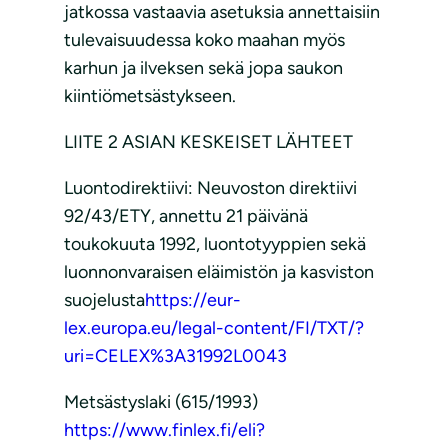
jatkossa vastaavia asetuksia annettaisiin
tulevaisuudessa koko maahan myös
karhun ja ilveksen sekä jopa saukon
kiintiömetsästykseen.
LIITE 2 ASIAN KESKEISET LÄHTEET
Luontodirektiivi: Neuvoston direktiivi
92/43/ETY, annettu 21 päivänä
toukokuuta 1992, luontotyyppien sekä
luonnonvaraisen eläimistön ja kasviston
suojelusta
https://eur-
lex.europa.eu/legal-content/FI/TXT/?
uri=CELEX%3A31992L0043
Metsästyslaki (615/1993)
https://www.finlex.fi/eli?