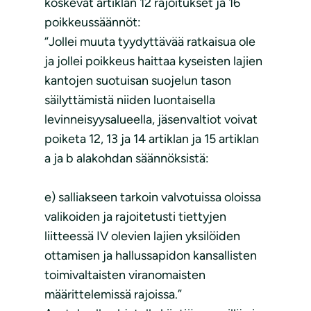
koskevat artiklan 12 rajoitukset ja 16
poikkeussäännöt:
“Jollei muuta tyydyttävää ratkaisua ole
ja jollei poikkeus haittaa kyseisten lajien
kantojen suotuisan suojelun tason
säilyttämistä niiden luontaisella
levinneisyysalueella, jäsenvaltiot voivat
poiketa 12, 13 ja 14 artiklan ja 15 artiklan
a ja b alakohdan säännöksistä:
e) salliakseen tarkoin valvotuissa oloissa
valikoiden ja rajoitetusti tiettyjen
liitteessä IV olevien lajien yksilöiden
ottamisen ja hallussapidon kansallisten
toimivaltaisten viranomaisten
määrittelemissä rajoissa.”