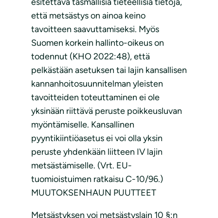
esitettävä täsmällisiä tieteellisiä tietoja,
että metsästys on ainoa keino
tavoitteen saavuttamiseksi. Myös
Suomen korkein hallinto-oikeus on
todennut (KHO 2022:48), että
pelkästään asetuksen tai lajin kansallisen
kannanhoitosuunnitelman yleisten
tavoitteiden toteuttaminen ei ole
yksinään riittävä peruste poikkeusluvan
myöntämiselle. Kansallinen
pyyntikiintiöasetus ei voi olla yksin
peruste yhdenkään liitteen IV lajin
metsästämiselle. (Vrt. EU-
tuomioistuimen ratkaisu C-10/96.)
MUUTOKSENHAUN PUUTTEET
Metsästyksen voi metsästyslain 10 §:n