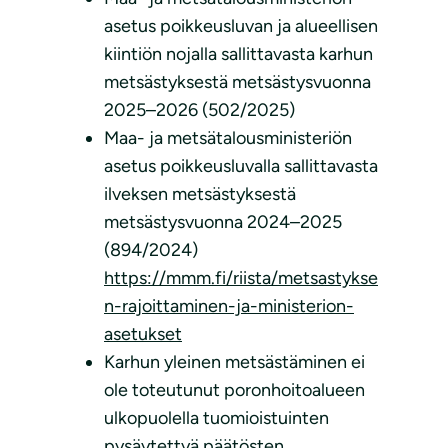
asetus poikkeusluvan ja alueellisen
kiintiön nojalla sallittavasta karhun
metsästyksestä metsästysvuonna
2025–2026 (502/2025)
Maa- ja metsätalousministeriön
asetus poikkeusluvalla sallittavasta
ilveksen metsästyksestä
metsästysvuonna 2024–2025
(894/2024)
https://mmm.fi/riista/metsastykse
n-rajoittaminen-ja-ministerion-
asetukset
Karhun yleinen metsästäminen ei
ole toteutunut poronhoitoalueen
ulkopuolella tuomioistuinten
pysäytettyä päätösten