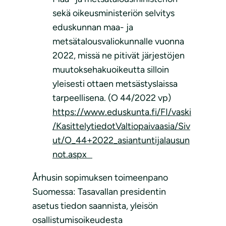
sekä oikeusministeriön selvitys
eduskunnan maa- ja
metsätalousvaliokunnalle vuonna
2022, missä ne pitivät järjestöjen
muutoksehakuoikeutta silloin
yleisesti ottaen metsästyslaissa
tarpeellisena. (O 44/2022 vp)
https://www.eduskunta.fi/FI/vaski
/KasittelytiedotValtiopaivaasia/Siv
ut/O_44+2022_asiantuntijalausun
not.aspx
Århusin sopimuksen toimeenpano
Suomessa: Tasavallan presidentin
asetus tiedon saannista, yleisön
osallistumisoikeudesta