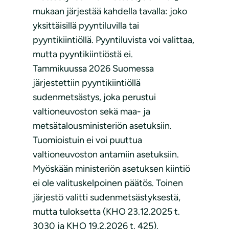
mukaan järjestää kahdella tavalla: joko
yksittäisillä pyyntiluvilla tai
pyyntikiintiöllä. Pyyntiluvista voi valittaa,
mutta pyyntikiintiöstä ei.
Tammikuussa 2026 Suomessa
järjestettiin pyyntikiintiöllä
sudenmetsästys, joka perustui
valtioneuvoston sekä maa- ja
metsätalousministeriön asetuksiin.
Tuomioistuin ei voi puuttua
valtioneuvoston antamiin asetuksiin.
Myöskään ministeriön asetuksen kiintiö
ei ole valituskelpoinen päätös. Toinen
järjestö valitti sudenmetsästyksestä,
mutta tuloksetta (KHO 23.12.2025 t.
3030 ja KHO 19.2.2026 t. 425).