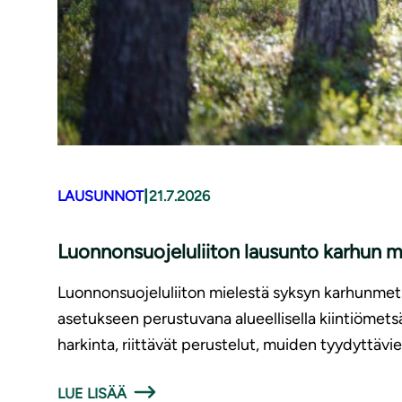
|
LAUSUNNOT
21.7.2026
Luonnonsuojeluliiton lausunto karhun 
Luonnonsuojeluliiton mielestä syksyn karhunmetsä
asetukseen perustuvana alueellisella kiintiömets
harkinta, riittävät perustelut, muiden tyydyttävi
LUE LISÄÄ