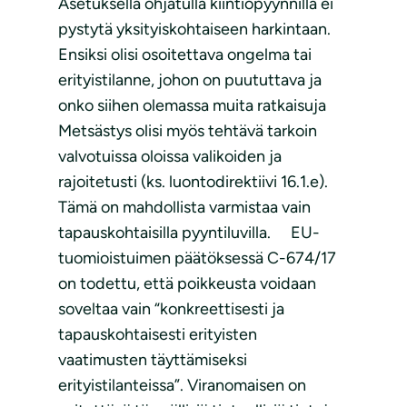
Asetuksella ohjatulla kiintiöpyynnillä ei
pystytä yksityiskohtaiseen harkintaan.
Ensiksi olisi osoitettava ongelma tai
erityistilanne, johon on puututtava ja
onko siihen olemassa muita ratkaisuja
Metsästys olisi myös tehtävä tarkoin
valvotuissa oloissa valikoiden ja
rajoitetusti (ks. luontodirektiivi 16.1.e).
Tämä on mahdollista varmistaa vain
tapauskohtaisilla pyyntiluvilla. EU-
tuomioistuimen päätöksessä C-674/17
on todettu, että poikkeusta voidaan
soveltaa vain “konkreettisesti ja
tapauskohtaisesti erityisten
vaatimusten täyttämiseksi
erityistilanteissa”. Viranomaisen on