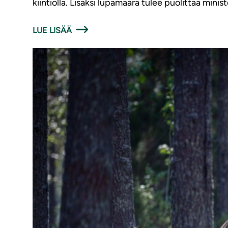
kiintiöllä. Lisäksi lupamäärä tulee puolittaa minis
LUE LISÄÄ