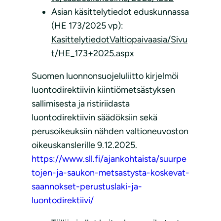
Asian käsittelytiedot eduskunnassa
(HE 173/2025 vp):
KasittelytiedotValtiopaivaasia/Sivu
t/HE_173+2025.aspx
Suomen luonnonsuojeluliitto kirjelmöi
luontodirektiivin kiintiömetsästyksen
sallimisesta ja ristiriidasta
luontodirektiivin säädöksiin sekä
perusoikeuksiin nähden valtioneuvoston
oikeuskanslerille 9.12.2025.
https://www.sll.fi/ajankohtaista/suurpe
tojen-ja-saukon-metsastysta-koskevat-
saannokset-perustuslaki-ja-
luontodirektiivi/