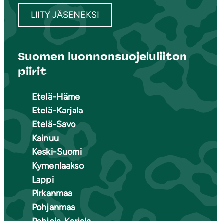
LIITY JÄSENEKSI
Suomen luonnonsuojeluliiton
piirit
Etelä-Häme
Etelä-Karjala
Etelä-Savo
Kainuu
Keski-Suomi
Kymenlaakso
Lappi
Pirkanmaa
Pohjanmaa