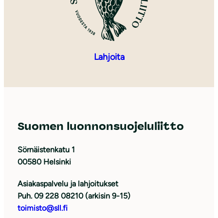
Lahjoita
Suomen luonnonsuojeluliitto
Sörnäistenkatu 1
00580 Helsinki
Asiakaspalvelu ja lahjoitukset
Puh. 09 228 08210 (arkisin 9-15)
toimisto@sll.fi