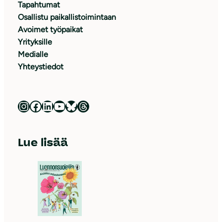
Tapahtumat
Osallistu paikallistoimintaan
Avoimet työpaikat
Yrityksille
Medialle
Yhteystiedot
Luonnonsuojeluliitto Instagramissa
Luonnonsuojeluliitto Facebookissa
Luonnonsuojeluliitto LinkedInissä
Luonnonsuojeluliiton YouTube-kanava
Luonnonsuojeluliitto Blueskyssa
Luonnonsuojeluliitto Threadsissa
Lue lisää