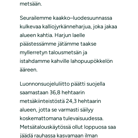
metsään.
Seurailemme kaakko–luodesuunnassa
kulkevaa kalliojyrkänneharjua, joka jakaa
alueen kahtia. Harjun laelle
päästessämme jätämme taakse
myllerretyn talousmetsän ja
istahdamme kahville lahopuupökkelön
ääreen.
Luonnonsuojeluliitto päätti suojella
saamastaan 36,8 hehtaarin
metsäkiinteistöstä 24,3 hehtaarin
alueen, jotta se varmasti säilyy
koskemattomana tulevaisuudessa.
Metsätalouskäytössä ollut loppuosa saa
jäädä rauhassa kasvamaan ilman