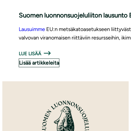
Suomen luon­non­suo­je­lu­lii­ton lausunto E
Lausuimme
EU:n metsäkatoasetukseen liittyvästä
valvovan viranomaisen riittäviin resursseihin, i
LUE LISÄÄ
Lisää artikkeleita