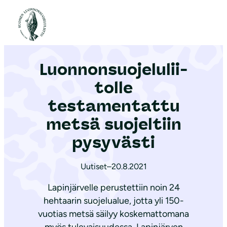
S
i
Etusivu
|
Ajankohtaista
|
Luon­non­suo­je­lu­lii­tol­le testamentattu metsä suojeltiin pysyvästi
i
r
Luon­non­suo­je­lu­lii­
r
y
tol­le
s
testamentattu
i
metsä suojeltiin
s
ä
pysyvästi
l
t
Uutiset
–
20.8.2021
ö
Lapinjärvelle perustettiin noin 24
ö
hehtaarin suojelualue, jotta yli 150-
n
vuotias metsä säilyy koskemattomana