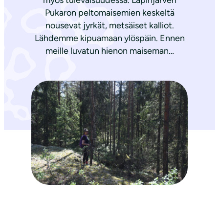
myös tulevaisuudessa. Lapinjärven
Pukaron peltomaisemien keskeltä
nousevat jyrkät, metsäiset kalliot.
Lähdemme kipuamaan ylöspäin. Ennen
meille luvatun hienon maiseman…