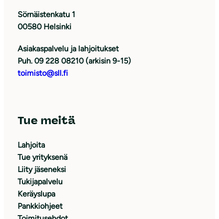
Sörnäistenkatu 1
00580 Helsinki
Asiakaspalvelu ja lahjoitukset
Puh. 09 228 08210 (arkisin 9-15)
toimisto@sll.fi
Tue meitä
Lahjoita
Tue yrityksenä
Liity jäseneksi
Tukijapalvelu
Keräyslupa
Pankkiohjeet
Toimitusehdot