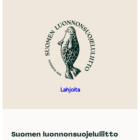
Lahjoita
Suomen luonnonsuojeluliitto