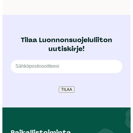
Tilaa Luonnonsuojeluliiton
uutiskirje!
TILAA
Paikallistoiminta