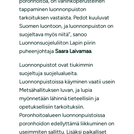
poronhoitoa, on vahinkoperusteinen
tappaminen luonnonpuiston
tarkoituksen vastaista. Pedot kuuluvat
Suomen luontoon, ja luonnonpuiston on
suojeltava myös niitä”, sanoo
Luonnonsuojeluliiton Lapin piirin
puheenjohtaja
Saara Laivamaa
.
Luonnonpuistot ovat tiukimmin
suojeltuja suojelualueita.
Luonnonpuistoissa käyminen vaatii usein
Metsähallituksen luvan, ja lupia
myönnetään lähinnä tieteellisiin ja
opetuksellisiin tarkoituksiin.
Poronhoitoalueen luonnonpuistoissa
poronhoidon edellyttämä liikkuminen on
useimmiten sallittu. Lisäksi paikalliset