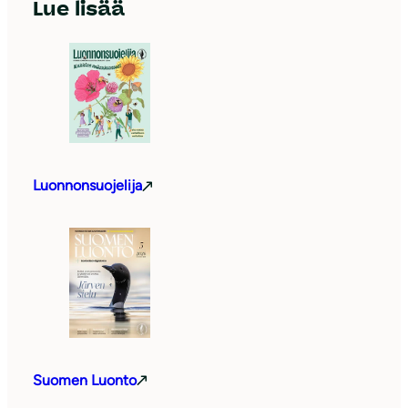
Lue lisää
Luonnonsuojelija
Suomen Luonto