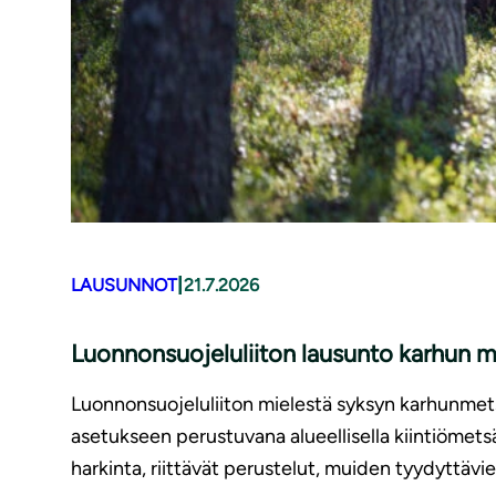
|
LAUSUNNOT
21.7.2026
Luonnonsuojeluliiton lausunto karhun 
Luonnonsuojeluliiton mielestä syksyn karhunmetsä
asetukseen perustuvana alueellisella kiintiömets
harkinta, riittävät perustelut, muiden tyydyttävi