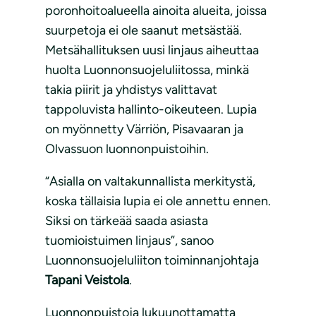
poronhoitoalueella ainoita alueita, joissa
suurpetoja ei ole saanut metsästää.
Metsähallituksen uusi linjaus aiheuttaa
huolta Luonnonsuojeluliitossa, minkä
takia piirit ja yhdistys valittavat
tappoluvista hallinto-oikeuteen. Lupia
on myönnetty Värriön, Pisavaaran ja
Olvassuon luonnonpuistoihin.
“Asialla on valtakunnallista merkitystä,
koska tällaisia lupia ei ole annettu ennen.
Siksi on tärkeää saada asiasta
tuomioistuimen linjaus”, sanoo
Luonnonsuojeluliiton toiminnanjohtaja
Tapani Veistola
.
Luonnonpuistoja lukuunottamatta