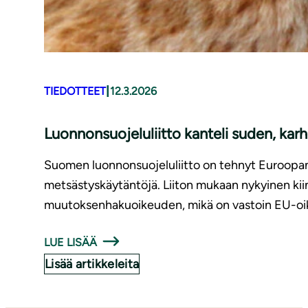
|
TIEDOTTEET
12.3.2026
Luonnonsuojeluliitto kanteli suden, kar
Suomen luonnonsuojeluliitto on tehnyt Euroopan k
metsästyskäytäntöjä. Liiton mukaan nykyinen kiin
muutoksenhakuoikeuden, mikä on vastoin EU-oik
LUE LISÄÄ
Lisää artikkeleita