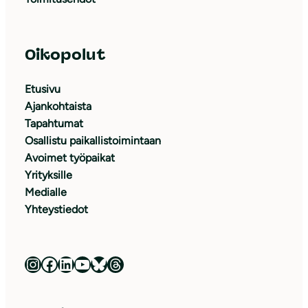
Oikopolut
Etusivu
Ajankohtaista
Tapahtumat
Osallistu paikallistoimintaan
Avoimet työpaikat
Yrityksille
Medialle
Yhteystiedot
Luonnonsuojeluliitto Instagramissa
Luonnonsuojeluliitto Facebookissa
Luonnonsuojeluliitto LinkedInissä
Luonnonsuojeluliiton YouTube-kanava
Luonnonsuojeluliitto Blueskyssa
Luonnonsuojeluliitto Threadsissa