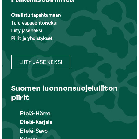
Osallistu tapahtumaan
Tule vapaaehtoiseksi
Liity jäseneksi
Piirit ja yhdistykset
LIITY JÄSENEKSI
Suomen luonnonsuojeluliiton
piirit
Etelä-Häme
Etelä-Karjala
Etelä-Savo