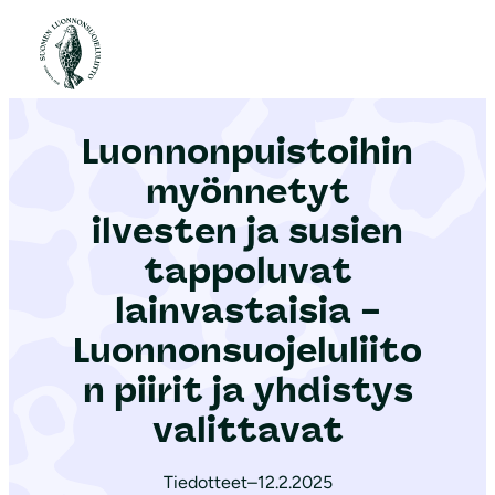
S
i
Etusivu
|
Ajankohtaista
|
Luonnonpuistoihin myönnetyt ilvesten ja susien tappoluvat lainvastaisia – Luonnonsuojeluliiton piirit ja yhdistys valittavat
i
r
Luonnonpuistoihin
r
y
myönnetyt
s
ilvesten ja susien
i
tappoluvat
s
ä
lainvastaisia –
l
Luonnonsuojeluliito
t
n piirit ja yhdistys
ö
valittavat
ö
n
Tiedotteet
–
12.2.2025