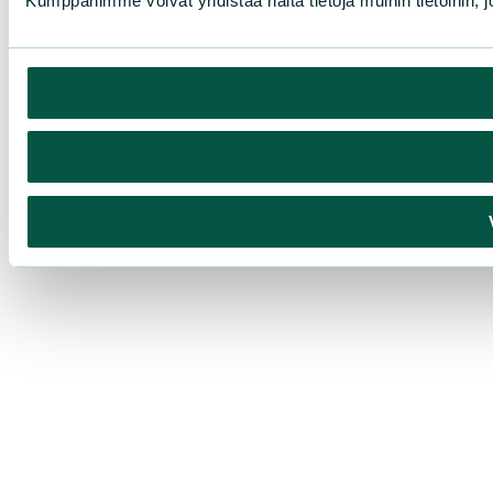
Kumppanimme voivat yhdistää näitä tietoja muihin tietoihin, joi