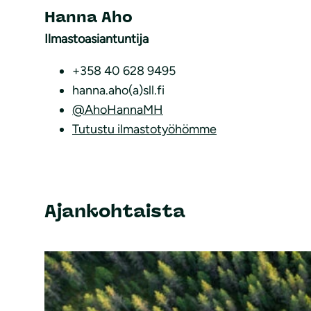
Hanna Aho
Ilmastoasiantuntija
+358 40 628 9495
hanna.aho(a)sll.fi
@AhoHannaMH
Tutustu ilmastotyöhömme
Ajankohtaista