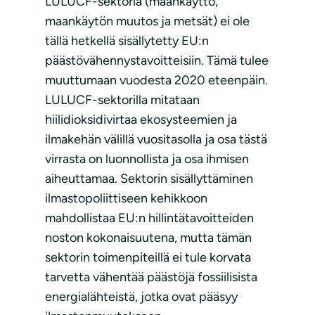
LULUCF-sektoria (maankäyttö,
maankäytön muutos ja metsät) ei ole
tällä hetkellä sisällytetty EU:n
päästövähennystavoitteisiin. Tämä tulee
muuttumaan vuodesta 2020 eteenpäin.
LULUCF-sektorilla mitataan
hiilidioksidivirtaa ekosysteemien ja
ilmakehän välillä vuositasolla ja osa tästä
virrasta on luonnollista ja osa ihmisen
aiheuttamaa. Sektorin sisällyttäminen
ilmastopoliittiseen kehikkoon
mahdollistaa EU:n hillintätavoitteiden
noston kokonaisuutena, mutta tämän
sektorin toimenpiteillä ei tule korvata
tarvetta vähentää päästöjä fossiilisista
energialähteistä, jotka ovat pääsyy