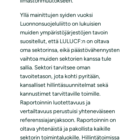
ilmastonmuutokseen.
Yllä mainittujen syiden vuoksi
Luonnonsuojeluliitto on lukuisien
muiden ympäristöjärjestöjen tavoin
suositellut, että LULUCF:n on oltava
oma sektorinsa, eikä päästövähennysten
vaihtoa muiden sektorien kanssa tule
sallia. Sektori tarvitsee oman
tavoitetason, jota kohti pyritään,
kansalliset hillintäsuunnitelmat sekä
kannustimet tarvittaville toimille.
Raportoinnin luotettavuus ja
vertailtavuus perustuisi yhteneväiseen
referenssiajanjaksoon. Raportoinnin on
oltava yhtenäistä ja pakollista kaikille
sektorin toimintaluokille. Hillintätoimissa