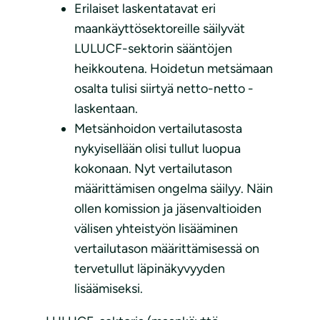
Erilaiset laskentatavat eri
maankäyttösektoreille säilyvät
LULUCF-sektorin sääntöjen
heikkoutena. Hoidetun metsämaan
osalta tulisi siirtyä netto-netto -
laskentaan.
Metsänhoidon vertailutasosta
nykyisellään olisi tullut luopua
kokonaan. Nyt vertailutason
määrittämisen ongelma säilyy. Näin
ollen komission ja jäsenvaltioiden
välisen yhteistyön lisääminen
vertailutason määrittämisessä on
tervetullut läpinäkyvyyden
lisäämiseksi.