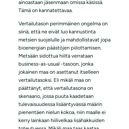
ainoastaan jäsenmaan omissa käsissä.
Tämä on kannatettavaa.
Vertailutason perimmäinen ongelma on
siinä, että ne eivät luo kannustinta
metsien suojelulle ja mahdollistavat jopa
bioenergian päästöjen piilottamisen.
Metsään sidottua hiiltä verrataan
business-as-usual -tasoon, jonka
jokainen maa on asettanut itselleen
vertailutasoksi. Eli mikäli maa on
päättänyt, että vertailutasona on
skenaario, jossa puuta kaadetaan
tulevaisuudessa lisääntyvässä määrin
pienentäen nielun kokoa, niin maalle ei
kerry lainkaan hiilivelkaa lisähakkuiden
toteutuessa. Mikäli maa taas kaataa