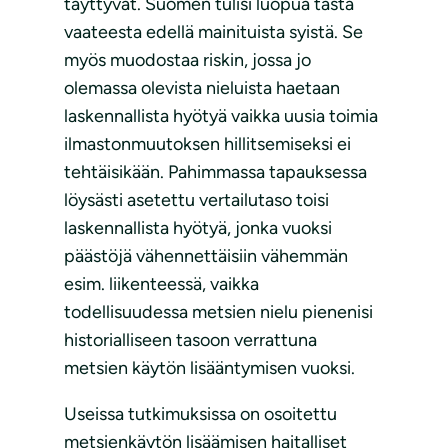
täyttyvät. Suomen tulisi luopua tästä
vaateesta edellä mainituista syistä. Se
myös muodostaa riskin, jossa jo
olemassa olevista nieluista haetaan
laskennallista hyötyä vaikka uusia toimia
ilmastonmuutoksen hillitsemiseksi ei
tehtäisikään. Pahimmassa tapauksessa
löysästi asetettu vertailutaso toisi
laskennallista hyötyä, jonka vuoksi
päästöjä vähennettäisiin vähemmän
esim. liikenteessä, vaikka
todellisuudessa metsien nielu pienenisi
historialliseen tasoon verrattuna
metsien käytön lisääntymisen vuoksi.
Useissa tutkimuksissa on osoitettu
metsienkäytön lisäämisen haitalliset