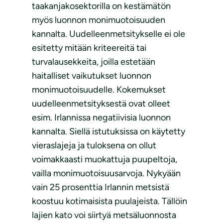
taakanjakosektorilla on kestämätön
myös luonnon monimuotoisuuden
kannalta. Uudelleenmetsitykselle ei ole
esitetty mitään kriteereitä tai
turvalausekkeita, joilla estetään
haitalliset vaikutukset luonnon
monimuotoisuudelle. Kokemukset
uudelleenmetsityksestä ovat olleet
esim. Irlannissa negatiivisia luonnon
kannalta. Siellä istutuksissa on käytetty
vieraslajeja ja tuloksena on ollut
voimakkaasti muokattuja puupeltoja,
vailla monimuotoisuusarvoja. Nykyään
vain 25 prosenttia Irlannin metsistä
koostuu kotimaisista puulajeista. Tällöin
lajien kato voi siirtyä metsäluonnosta