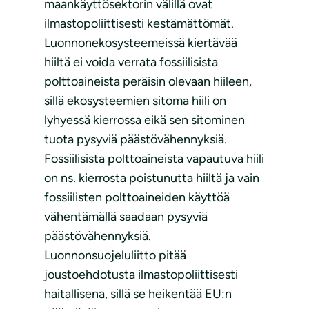
maankäyttösektorin välillä ovat
ilmastopoliittisesti kestämättömät.
Luonnonekosysteemeissä kiertävää
hiiltä ei voida verrata fossiilisista
polttoaineista peräisin olevaan hiileen,
sillä ekosysteemien sitoma hiili on
lyhyessä kierrossa eikä sen sitominen
tuota pysyviä päästövähennyksiä.
Fossiilisista polttoaineista vapautuva hiili
on ns. kierrosta poistunutta hiiltä ja vain
fossiilisten polttoaineiden käyttöä
vähentämällä saadaan pysyviä
päästövähennyksiä.
Luonnonsuojeluliitto pitää
joustoehdotusta ilmastopoliittisesti
haitallisena, sillä se heikentää EU:n