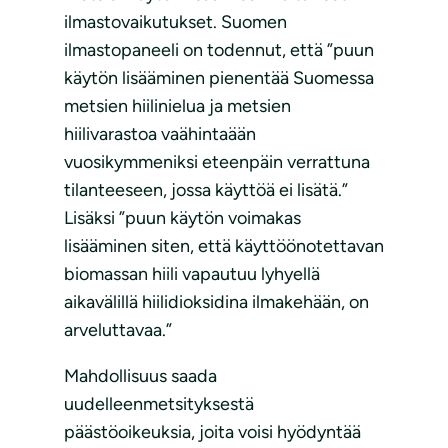
ilmastovaikutukset. Suomen
ilmastopaneeli on todennut, että ”puun
käytön lisääminen pienentää Suomessa
metsien hiilinielua ja metsien
hiilivarastoa vaähintaään
vuosikymmeniksi eteenpäin verrattuna
tilanteeseen, jossa käyttöä ei lisätä.”
Lisäksi ”puun käytön voimakas
lisääminen siten, että käyttöönotettavan
biomassan hiili vapautuu lyhyellä
aikavälillä hiilidioksidina ilmakehään, on
arveluttavaa.”
Mahdollisuus saada
uudelleenmetsityksestä
päästöoikeuksia, joita voisi hyödyntää