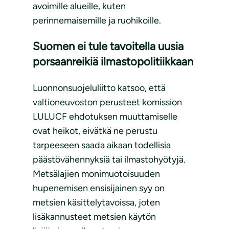
avoimille alueille, kuten
perinnemaisemille ja ruohikoille.
Suomen ei tule tavoitella uusia
porsaanreikiä ilmastopolitiikkaan
Luonnonsuojeluliitto katsoo, että
valtioneuvoston perusteet komission
LULUCF ehdotuksen muuttamiselle
ovat heikot, eivätkä ne perustu
tarpeeseen saada aikaan todellisia
päästövähennyksiä tai ilmastohyötyjä.
Metsälajien monimuotoisuuden
hupenemisen ensisijainen syy on
metsien käsittelytavoissa, joten
lisäkannusteet metsien käytön