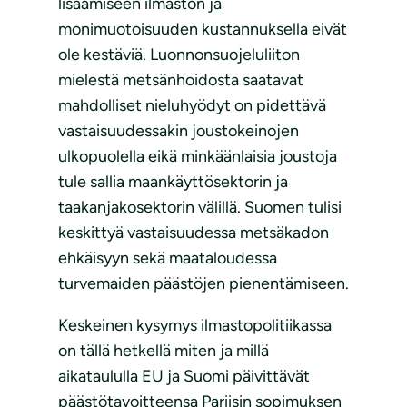
lisäämiseen ilmaston ja
monimuotoisuuden kustannuksella eivät
ole kestäviä. Luonnonsuojeluliiton
mielestä metsänhoidosta saatavat
mahdolliset nieluhyödyt on pidettävä
vastaisuudessakin joustokeinojen
ulkopuolella eikä minkäänlaisia joustoja
tule sallia maankäyttösektorin ja
taakanjakosektorin välillä. Suomen tulisi
keskittyä vastaisuudessa metsäkadon
ehkäisyyn sekä maataloudessa
turvemaiden päästöjen pienentämiseen.
Keskeinen kysymys ilmastopolitiikassa
on tällä hetkellä miten ja millä
aikataululla EU ja Suomi päivittävät
päästötavoitteensa Pariisin sopimuksen