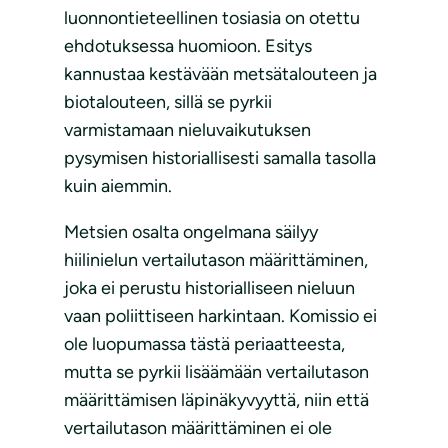
luonnontieteellinen tosiasia on otettu
ehdotuksessa huomioon. Esitys
kannustaa kestävään metsätalouteen ja
biotalouteen, sillä se pyrkii
varmistamaan nieluvaikutuksen
pysymisen historiallisesti samalla tasolla
kuin aiemmin.
Metsien osalta ongelmana säilyy
hiilinielun vertailutason määrittäminen,
joka ei perustu historialliseen nieluun
vaan poliittiseen harkintaan. Komissio ei
ole luopumassa tästä periaatteesta,
mutta se pyrkii lisäämään vertailutason
määrittämisen läpinäkyvyyttä, niin että
vertailutason määrittäminen ei ole