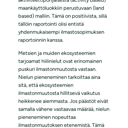
aktiviteettipohjaisesta (activity based)
maankäyttöluokkiin perustuvaan (land
based) malliin. Tämä on positiivista, sillä
tällöin raportointi olisi entistä
yhdenmukaisempi ilmastosopimuksen
raportoinnin kanssa.
Metsien ja muiden ekosysteemien
tarjoamat hiilinielut ovat erinomainen
puskuri ilmastonmuutosta vastaan.
Nielun pieneneminen tarkoittaa aina
sitä, että ekosysteemien
ilmastonmuutosta hillitsevä vaikutus
heikkenee aiemmasta. Jos päästöt eivät
samalla vähene vastaavaa määrää, nielun
pieneneminen nopeuttaa
ilmastonmuutoksen etenemistä. Tämä