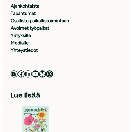
Ajankohtaista
Tapahtumat
Osallistu paikallistoimintaan
Avoimet työpaikat
Yrityksille
Medialle
Yhteystiedot
Luonnonsuojeluliitto Instagramissa
Luonnonsuojeluliitto Facebookissa
Luonnonsuojeluliitto LinkedInissä
Luonnonsuojeluliiton YouTube-kanava
Luonnonsuojeluliitto Blueskyssa
Luonnonsuojeluliitto Threadsissa
Lue lisää