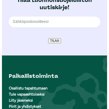
Tilaa Luonnonsuojeluliiton
uutiskirje!
TILAA
Paikallistoiminta
Osallistu tapahtumaan
Tule vapaaehtoiseksi
Liity jäseneksi
Piirit ja yhdistykset