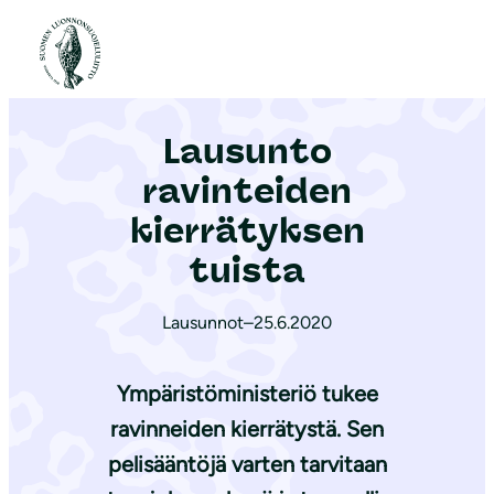
S
i
Etusivu
|
Ajankohtaista
|
Lausunto ravinteiden kierrätyksen tuista
i
r
Lausunto
r
y
ravinteiden
s
kierrätyksen
i
tuista
s
ä
Lausunnot
–
25.6.2020
l
t
Ympäristöministeriö tukee
ö
ö
ravinneiden kierrätystä. Sen
n
pelisääntöjä varten tarvitaan