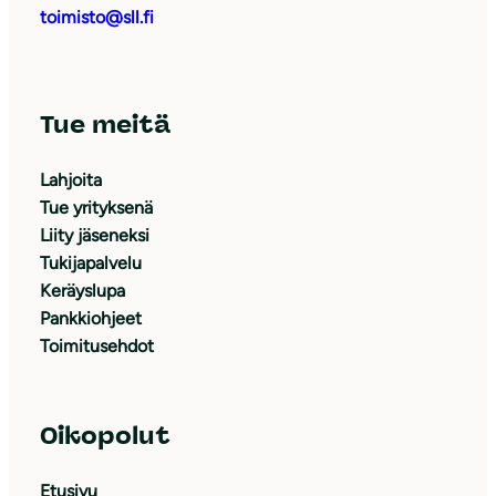
toimisto@sll.fi
Tue meitä
Lahjoita
Tue yrityksenä
Liity jäseneksi
Tukijapalvelu
Keräyslupa
Pankkiohjeet
Toimitusehdot
Oikopolut
Etusivu