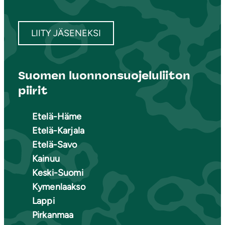
LIITY JÄSENEKSI
Suomen luonnonsuojeluliiton
piirit
Etelä-Häme
Etelä-Karjala
Etelä-Savo
Kainuu
Keski-Suomi
Kymenlaakso
Lappi
Pirkanmaa