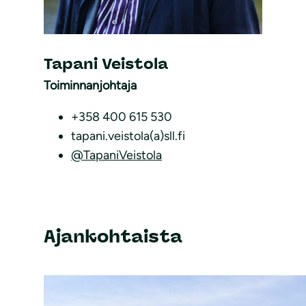
Tapani Veistola
Toiminnanjohtaja
+358 400 615 530
tapani.veistola(a)sll.fi
@TapaniVeistola
Ajankohtaista