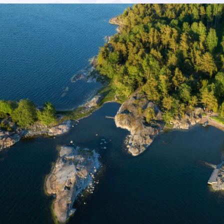
sperusteisen tuen pilotointia maatalouden vesiensuojelus