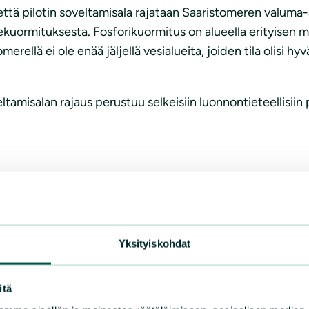
ttä pilotin soveltamisala rajataan Saaristomeren valuma-al
nekuormituksesta. Fosforikuormitus on alueella erityisen m
omerellä ei ole enää jäljellä vesialueita, joiden tila olisi h
tamisalan rajaus perustuu selkeisiin luonnontieteellisiin 
ista arvioida, onko tuen määrä riittävä kannustin suhtees
n, että tulosperusteisuuden vaikuttavuus voidaan aidosti t
Tämän takia tuen tason perustelut tulisi olla selkeästi mää
Yksityiskohdat
a harkinta
kintaan, jossa huomioidaan pellon fosforipitoisuus, vilje
itä
oida toimenpiteiden pitkäaikaiset vaikutukset, jotta tuki 