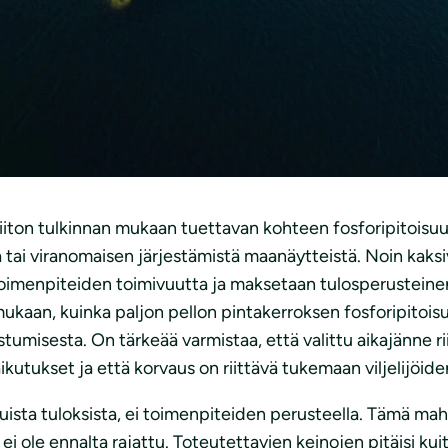
elystä aiheutuvaa vesistöjen fosforikuormitusta Saaristo
 sillä merialue on hyvin kuormittunut ravinnetaakasta, er
ikko, että alueelta ei enää löydy hyvässä tilassa olevia ves
istomerellä ja kattaa 67 % mereen päätyvästä fosforista 
aisen kannusteen ohjata viljelijöitä konkreettisiin toimiin
iiton tulkinnan mukaan tuettavan kohteen fosforipitoisuu
tai viranomaisen järjestämistä maanäytteistä. Noin kaksi
 toimenpiteiden toimivuutta ja maksetaan tulosperusteine
mukaan, kuinka paljon pellon pintakerroksen fosforipito
stumisesta. On tärkeää varmistaa, että valittu aikajänne ri
utukset ja että korvaus on riittävä tukemaan viljelijöid
ista tuloksista, ei toimenpiteiden perusteella. Tämä mah
ei ole ennalta rajattu. Toteutettavien keinojen pitäisi ku