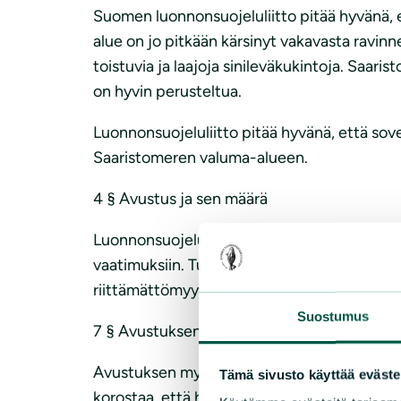
Suomen luonnonsuojeluliitto pitää hyvänä, e
alue on jo pitkään kärsinyt vakavasta ravin
toistuvia ja laajoja sinileväkukintoja. Saarist
on hyvin perusteltua.
Luonnonsuojeluliitto pitää hyvänä, että sovel
Saaristomeren valuma-alueen.
4 § Avustus ja sen määrä
Luonnonsuojeluliitto katsoo, että on olenna
vaatimuksiin. Tuen tason on oltava sellaine
riittämättömyys johtaa heikkoihin tuloksiin. 
Suostumus
7 § Avustuksen myöntämisen edellytykset j
Avustuksen myöntäminen perustuu kokonaishar
Tämä sivusto käyttää eväste
korostaa, että harkinnassa tulee myös huomi