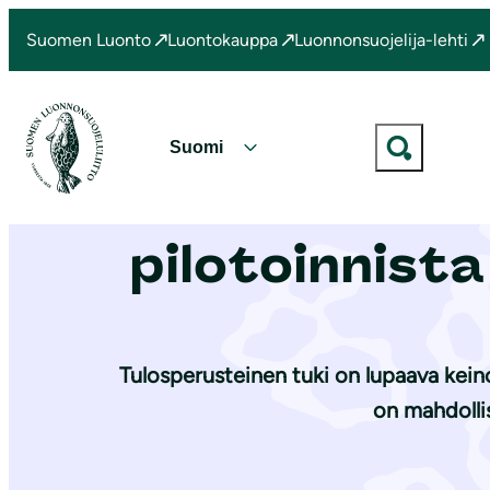
S
Suomen Luonto
Luontokauppa
Luonnonsuojelija-lehti
i
Etusivu
|
Ajankohtaista
|
Lausunto tulosperusteisen tuen pil
i
r
r
V
y
Lausun
a
s
l
i
pilotoinnist
i
s
t
ä
s
l
e
t
Tulosperusteinen tuki on lupaava keino
k
ö
i
on mahdolli
ö
e
n
l