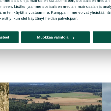
mme sisällön ja mainosten räätälöimiseen, sosiaalisen median
 muutokseen. Tuki ei saa myöskään syrjäyttää muita vesie
iseen. Lisäksi jaamme sosiaalisen median, mainosalan ja analy
kun lisäksi tulisi määritellä tarkasti.
, miten käytät sivustoamme. Kumppanimme voivat yhdistää näitä t
n kerätty, kun olet käyttänyt heidän palvelujaan.
ntija, 044 493 8719,
oona.huttunen@sll.fi
ästeet
Muokkaa valintoja