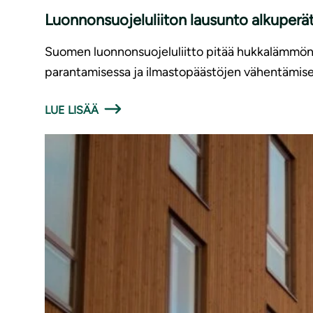
Luonnonsuojeluliiton lausunto alkuperä
Suomen luonnonsuojeluliitto pitää hukkalämmön
parantamisessa ja ilmastopäästöjen vähentämise
LUE LISÄÄ