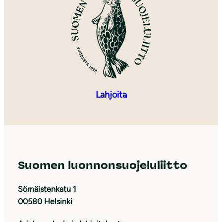
Lahjoita
Suomen luonnonsuojeluliitto
Sörnäistenkatu 1
00580 Helsinki