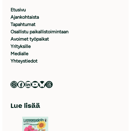
Etusivu
Ajankohtaista
Tapahtumat
Osallistu paikallistoimintaan
Avoimet työpaikat
Yrityksille
Medialle
Yhteystiedot
Luonnonsuojeluliitto Instagramissa
Luonnonsuojeluliitto Facebookissa
Luonnonsuojeluliitto LinkedInissä
Luonnonsuojeluliiton YouTube-kanava
Luonnonsuojeluliitto Blueskyssa
Luonnonsuojeluliitto Threadsissa
Lue lisää