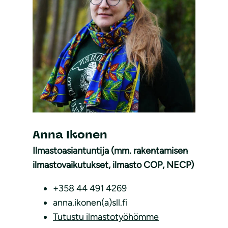
Anna Ikonen
Ilmastoasiantuntija (mm. rakentamisen
ilmastovaikutukset, ilmasto COP, NECP)
+358 44 491 4269
anna.ikonen(a)sll.fi
Tutustu ilmastotyöhömme