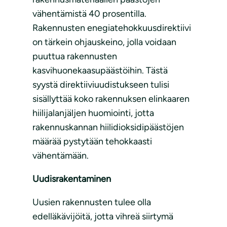
vähentämistä 40 prosentilla.
Rakennusten enegiatehokkuusdirektiivi
on tärkein ohjauskeino, jolla voidaan
puuttua rakennusten
kasvihuonekaasupäästöihin. Tästä
syystä direktiiviuudistukseen tulisi
sisällyttää koko rakennuksen elinkaaren
hiilijalanjäljen huomiointi, jotta
rakennuskannan hiilidioksidipäästöjen
määrää pystytään tehokkaasti
vähentämään.
Uudisrakentaminen
Uusien rakennusten tulee olla
edelläkävijöitä, jotta vihreä siirtymä