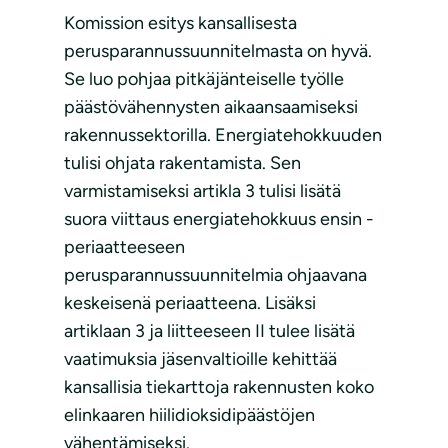
Komission esitys kansallisesta
perusparannussuunnitelmasta on hyvä.
Se luo pohjaa pitkäjänteiselle työlle
päästövähennysten aikaansaamiseksi
rakennussektorilla. Energiatehokkuuden
tulisi ohjata rakentamista. Sen
varmistamiseksi artikla 3 tulisi lisätä
suora viittaus energiatehokkuus ensin -
periaatteeseen
perusparannussuunnitelmia ohjaavana
keskeisenä periaatteena. Lisäksi
artiklaan 3 ja liitteeseen II tulee lisätä
vaatimuksia jäsenvaltioille kehittää
kansallisia tiekarttoja rakennusten koko
elinkaaren hiilidioksidipäästöjen
vähentämiseksi.