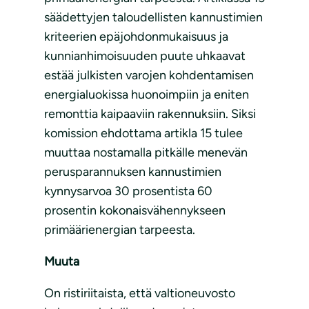
säädettyjen taloudellisten kannustimien
kriteerien epäjohdonmukaisuus ja
kunnianhimoisuuden puute uhkaavat
estää julkisten varojen kohdentamisen
energialuokissa huonoimpiin ja eniten
remonttia kaipaaviin rakennuksiin. Siksi
komission ehdottama artikla 15 tulee
muuttaa nostamalla pitkälle menevän
perusparannuksen kannustimien
kynnysarvoa 30 prosentista 60
prosentin kokonaisvähennykseen
primäärienergian tarpeesta.
Muuta
On ristiriitaista, että valtioneuvosto