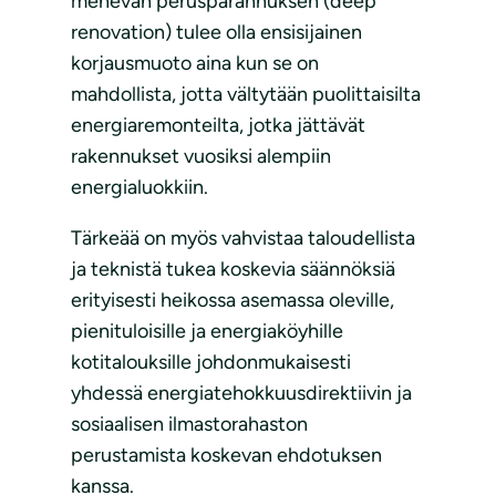
menevän perusparannuksen (deep
renovation) tulee olla ensisijainen
korjausmuoto aina kun se on
mahdollista, jotta vältytään puolittaisilta
energiaremonteilta, jotka jättävät
rakennukset vuosiksi alempiin
energialuokkiin.
Tärkeää on myös vahvistaa taloudellista
ja teknistä tukea koskevia säännöksiä
erityisesti heikossa asemassa oleville,
pienituloisille ja energiaköyhille
kotitalouksille johdonmukaisesti
yhdessä energiatehokkuusdirektiivin ja
sosiaalisen ilmastorahaston
perustamista koskevan ehdotuksen
kanssa.