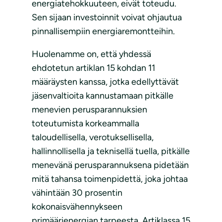
energiatehokkuuteen, eivät toteudu.
Sen sijaan investoinnit voivat ohjautua
pinnallisempiin energiaremontteihin.
Huolenamme on, että yhdessä
ehdotetun artiklan 15 kohdan 11
määräysten kanssa, jotka edellyttävät
jäsenvaltioita kannustamaan pitkälle
menevien perusparannuksien
toteutumista korkeammalla
taloudellisella, verotuksellisella,
hallinnollisella ja teknisellä tuella, pitkälle
menevänä perusparannuksena pidetään
mitä tahansa toimenpidettä, joka johtaa
vähintään 30 prosentin
kokonaisvähennykseen
primäärienergian tarpeesta. Artiklassa 15