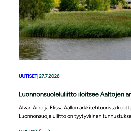
|
UUTISET
27.7.2026
Luonnonsuoleluliitto iloitsee Aaltojen 
Alvar, Aino ja Elissa Aallon arkkitehtuurista ko
Luonnonsuojeluliitto on tyytyväinen tunnustukses