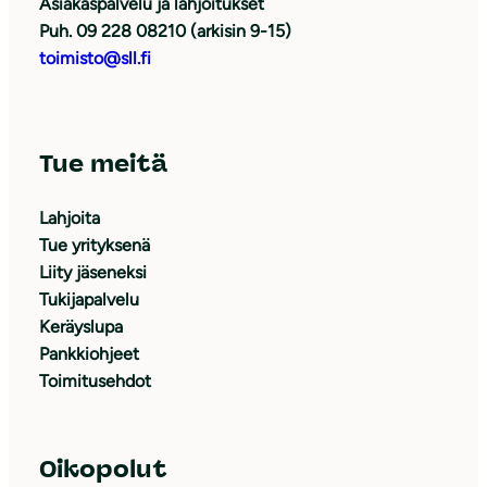
Asiakaspalvelu ja lahjoitukset
Puh. 09 228 08210 (arkisin 9-15)
toimisto@sll.fi
Tue meitä
Lahjoita
Tue yrityksenä
Liity jäseneksi
Tukijapalvelu
Keräyslupa
Pankkiohjeet
Toimitusehdot
Oikopolut