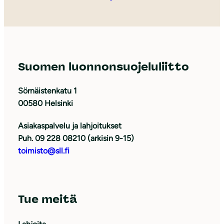
Suomen luonnonsuojeluliitto
Sörnäistenkatu 1
00580 Helsinki
Asiakaspalvelu ja lahjoitukset
Puh. 09 228 08210 (arkisin 9-15)
toimisto@sll.fi
Tue meitä