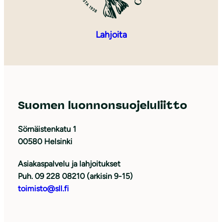
Lahjoita
Suomen luonnonsuojeluliitto
Sörnäistenkatu 1
00580 Helsinki
Asiakaspalvelu ja lahjoitukset
Puh. 09 228 08210 (arkisin 9-15)
toimisto@sll.fi