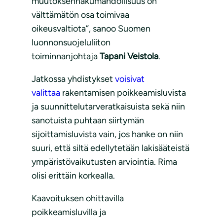
muutoksenhakumahdollisuus on
välttämätön osa toimivaa
oikeusvaltiota”, sanoo Suomen
luonnonsuojeluliiton
toiminnanjohtaja
Tapani Veistola
.
Jatkossa yhdistykset
voisivat
valittaa
rakentamisen poikkeamisluvista
ja suunnittelutarveratkaisuista sekä niin
sanotuista puhtaan siirtymän
sijoittamisluvista vain, jos hanke on niin
suuri, että siltä edellytetään lakisääteistä
ympäristövaikutusten arviointia. Rima
olisi erittäin korkealla.
Kaavoituksen ohittavilla
poikkeamisluvilla ja