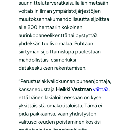
suunnittelutarveratkaisulla lähimetsään
voitaisiin ilman ympäristöjärjestöjen
muutoksenhakumahdollisuutta sijoittaa
alle 200 hehtaarin kokoinen
aurinkopaneelikenttä tai pystyttää
yhdeksän tuulivoimalaa. Puhtaan
siirtymän sijoittamislupa puolestaan
mahdollistaisi esimerkiksi
datakeskuksen rakentamisen.
“Perustuslakivaliokunnan puheenjohtaja,
kansanedustaja
Heikki Vestman
väittää
,
että hänen lakialoitteessaan on kyse
yksittäisistä omakotitaloista. Tämä ei
pidä paikkaansa, vaan yhdistysten
valitusoikeuden poistaminen koskisi