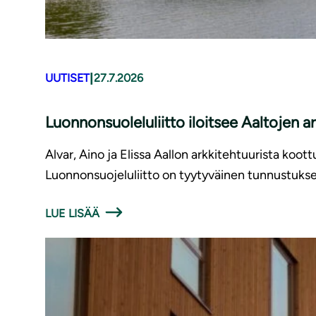
|
UUTISET
27.7.2026
Luonnonsuoleluliitto iloitsee Aaltojen 
Alvar, Aino ja Elissa Aallon arkkitehtuurista ko
Luonnonsuojeluliitto on tyytyväinen tunnustukses
LUE LISÄÄ