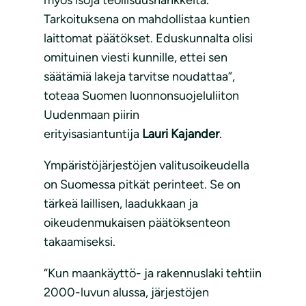
myös isoja teollisuushankkeita.
Tarkoituksena on mahdollistaa kuntien
laittomat päätökset. Eduskunnalta olisi
omituinen viesti kunnille, ettei sen
säätämiä lakeja tarvitse noudattaa”,
toteaa Suomen luonnonsuojeluliiton
Uudenmaan piirin
erityisasiantuntija
Lauri Kajander
.
Ympäristöjärjestöjen valitusoikeudella
on Suomessa pitkät perinteet. Se on
tärkeä laillisen, laadukkaan ja
oikeudenmukaisen päätöksenteon
takaamiseksi.
“Kun maankäyttö- ja rakennuslaki tehtiin
2000-luvun alussa, järjestöjen