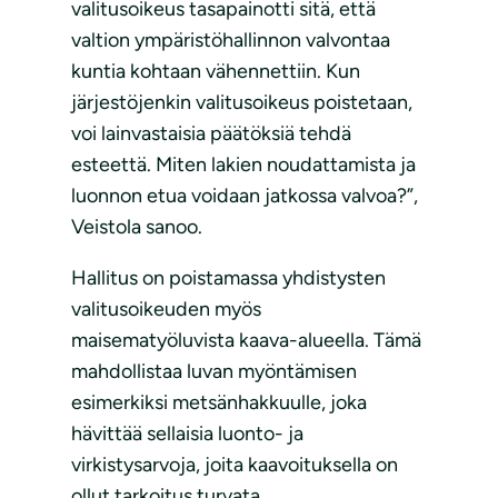
valitusoikeus tasapainotti sitä, että
valtion ympäristöhallinnon valvontaa
kuntia kohtaan vähennettiin. Kun
järjestöjenkin valitusoikeus poistetaan,
voi lainvastaisia päätöksiä tehdä
esteettä. Miten lakien noudattamista ja
luonnon etua voidaan jatkossa valvoa?”,
Veistola sanoo.
Hallitus on poistamassa yhdistysten
valitusoikeuden myös
maisematyöluvista kaava-alueella. Tämä
mahdollistaa luvan myöntämisen
esimerkiksi metsänhakkuulle, joka
hävittää sellaisia luonto- ja
virkistysarvoja, joita kaavoituksella on
ollut tarkoitus turvata.