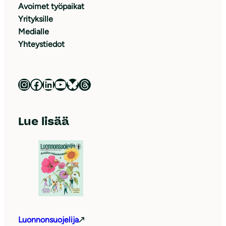
Avoimet työpaikat
Yrityksille
Medialle
Yhteystiedot
Luonnonsuojeluliitto Instagramissa
Luonnonsuojeluliitto Facebookissa
Luonnonsuojeluliitto LinkedInissä
Luonnonsuojeluliiton YouTube-kanava
Luonnonsuojeluliitto Blueskyssa
Luonnonsuojeluliitto Threadsissa
Lue lisää
Luonnonsuojelija