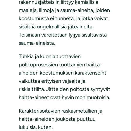
rakennusjätteisiin liittyy kemiallisia
maaleja, liimoja ja sauma-aineita, joiden
koostumusta ei tunneta, ja jotka voivat
sisältää ongelmallisia jäteaineita.
Toisinaan varoitetaan lyijyä sisältävistä
sauma-aineista.
Tuhkia ja kuonia tuottavien
polttoprosessien tuottamien haitta-
aineiden koostumuksen karakterisointi
vaikuttaa erityisen vajaalta ja
riskialttiilta. Jätteiden poltosta syntyvät
haitta-aineet ovat hyvin monimuotoisia.
Karakterisoitavien raskasmetallien ja
haitta-aineiden joukosta puuttuu
lukuisia, kuten,