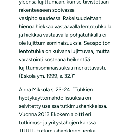
yleensä lujittumaan, kun se tiivistetään
rakenteeseen sopivassa
vesipitoisuudessa. Rakeisuudeltaan
hienoa hiekkaa vastaavalla lentotuhkalla
ja hiekkaa vastaavalla pohjatuhkalla ei
ole lujittumisominaisuuksia. Seospolton
lentotuhka on kuivana lujittuvaa, mutta
varastointi kosteana heikentää
lujittumisominaisuuksia merkittävästi.
(Eskola ym. 1999, s. 32.)”
Anna Mikkola s. 23-24: ”Tuhkien
hyötykäyttömahdollisuuksia on
selvitetty useissa tutkimushankkeissa.
Vuonna 2012 Ekokem aloitti eri
tutkimus- ja yritystahojen kanssa
TUULI- tutkimushankkeen, jonka