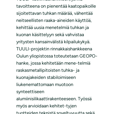
tavoitteena on pienentää kaatopaikoille
sijoitettavan tuhkan määrää, vähentää
neitseellisten raaka-aineiden käyttöä,
kehittää uusia menetelmiä tuhkan ja
kuonan käsittelyyn sekä vahvistaa
yritysten kansainvälistä kilpailukykyä.
TUULI-projektin rinnakkaishankkeena
Oulun yliopistossa toteutetaan GEOPO-
hanke, jossa kehitetään mene-telmiä
raskasmetallipitoisten tuhka- ja
kuonajakeiden stabiloimiseen
liukenemattomaan muotoon
synteettiseen
alumiinisilikaattirakenteeseen. Työssä
myös arvioidaan kehitet-tyjen
tuotteiden teknistä soveltuvuutta sekä