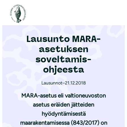
S
i
Etusivu
|
Ajankohtaista
|
Lausunto MARA-asetuksen soveltamis­ohjeesta
i
r
Lausunto MARA-
r
y
asetuksen
s
soveltamis­
i
ohjeesta
s
ä
Lausunnot
–
21.12.2018
l
t
MARA-asetus eli valtioneuvoston
ö
asetus eräiden jätteiden
ö
hyödyntämisestä
n
maarakentamisessa (843/2017) on