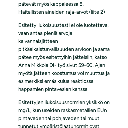
pätevät myös kappaleessa 8,
Haitallisten aineiden raja-arvot (liite 2)
Esitetty liukoisuustesti ei ole luotettava,
vaan antaa pieniä arvoja
kaivannaisjätteen
pitkäaikaisturvallisuuden arvioon ja sama
pätee myös esitettyihin jätteisiin, katso
Anna Mikkola DI- työ sivut 59-60. Ajan
myötä jätteen koostumus voi muuttua ja
esimerkiksi emäs kulua reaktiossa
happamien pintavesien kanssa.
Esitettyjen liukoisuusnormien yksikkö on
mg/L, kun useiden raskasmetallien EUn
pintaveden tai pohjaveden tai muut
tunnetut ympäristölaatunormit ovat