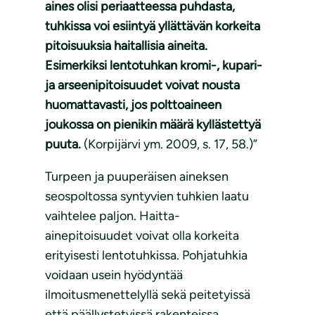
aines olisi periaatteessa puhdasta,
tuhkissa voi esiintyä yllättävän korkeita
pitoisuuksia haitallisia aineita.
Esimerkiksi lentotuhkan kromi-, kupari-
ja arseenipitoisuudet voivat nousta
huomattavasti, jos polttoaineen
joukossa on pienikin määrä kyllästettyä
puuta.
(Korpijärvi ym. 2009, s. 17, 58.)”
Turpeen ja puuperäisen aineksen
seospoltossa syntyvien tuhkien laatu
vaihtelee paljon. Haitta-
ainepitoisuudet voivat olla korkeita
erityisesti lentotuhkissa. Pohjatuhkia
voidaan usein hyödyntää
ilmoitusmenettelyllä sekä peitetyissä
että päällystetyissä rakenteissa.