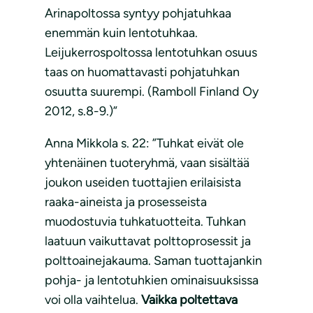
Arinapoltossa syntyy pohjatuhkaa
enemmän kuin lentotuhkaa.
Leijukerrospoltossa lentotuhkan osuus
taas on huomattavasti pohjatuhkan
osuutta suurempi. (Ramboll Finland Oy
2012, s.8-9.)”
Anna Mikkola s. 22: ”Tuhkat eivät ole
yhtenäinen tuoteryhmä, vaan sisältää
joukon useiden tuottajien erilaisista
raaka-aineista ja prosesseista
muodostuvia tuhkatuotteita. Tuhkan
laatuun vaikuttavat polttoprosessit ja
polttoainejakauma. Saman tuottajankin
pohja- ja lentotuhkien ominaisuuksissa
voi olla vaihtelua.
Vaikka poltettava