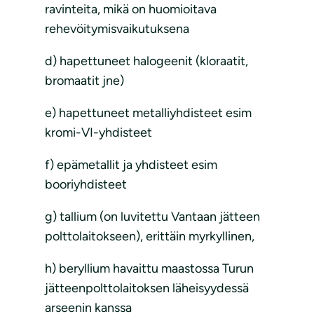
ravinteita, mikä on huomioitava
rehevöitymisvaikutuksena
d) hapettuneet halogeenit (kloraatit,
bromaatit jne)
e) hapettuneet metalliyhdisteet esim
kromi-VI-yhdisteet
f) epämetallit ja yhdisteet esim
booriyhdisteet
g) tallium (on luvitettu Vantaan jätteen
polttolaitokseen), erittäin myrkyllinen,
h) beryllium havaittu maastossa Turun
jätteenpolttolaitoksen läheisyydessä
arseenin kanssa