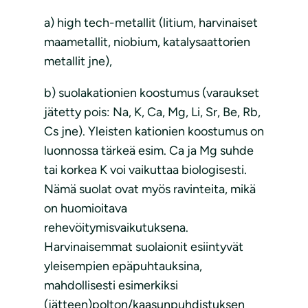
a) high tech-metallit (litium, harvinaiset
maametallit, niobium, katalysaattorien
metallit jne),
b) suolakationien koostumus (varaukset
jätetty pois: Na, K, Ca, Mg, Li, Sr, Be, Rb,
Cs jne). Yleisten kationien koostumus on
luonnossa tärkeä esim. Ca ja Mg suhde
tai korkea K voi vaikuttaa biologisesti.
Nämä suolat ovat myös ravinteita, mikä
on huomioitava
rehevöitymisvaikutuksena.
Harvinaisemmat suolaionit esiintyvät
yleisempien epäpuhtauksina,
mahdollisesti esimerkiksi
(jätteen)polton/kaasunpuhdistuksen