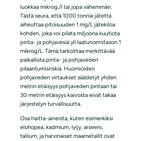
luokkaa mikrog./l tai jopa vähemmän.
Tästä seura, että 1000 tonnia jätettä
aiheuttaa pitoisuuden 1 mg/L jätekiloa
kohden, joka voi pilata miljoona kuutiota
pinta- ja pohjavesiä yli laatunormitason 1
mikrog/L. Tämä tarkoittaa merkittävää
paikallista pinta- ja pohjaveden
pilaantumisriskiä. Huomioiden
pohjaveden virtaukset säädetyt yhden
metrin etäisyys pohjaveden pintaan tai
30 metrin etäisyys kaivosta eivät takaa
järjestelyn turvallisuutta.
Osa haitta-aineista, kuten esimerkiksi
elohopea, kadmium, lyijy, arseeni,
tallium, ja harvinaiset maametallit ovat