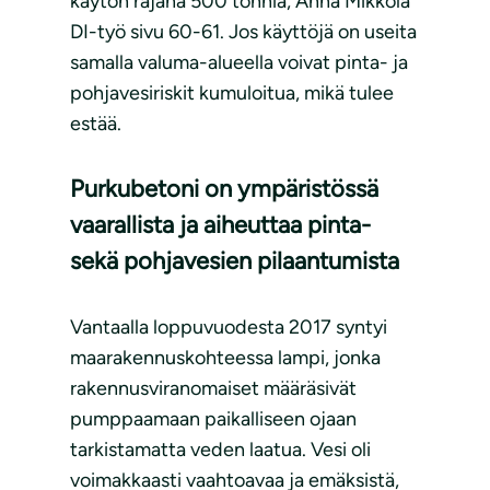
käytön rajana 500 tonnia, Anna Mikkola
DI-työ sivu 60-61. Jos käyttöjä on useita
samalla valuma-alueella voivat pinta- ja
pohjavesiriskit kumuloitua, mikä tulee
estää.
Purkubetoni on ympäristössä
vaarallista ja aiheuttaa pinta-
sekä pohjavesien pilaantumista
Vantaalla loppuvuodesta 2017 syntyi
maarakennuskohteessa lampi, jonka
rakennusviranomaiset määräsivät
pumppaamaan paikalliseen ojaan
tarkistamatta veden laatua. Vesi oli
voimakkaasti vaahtoavaa ja emäksistä,