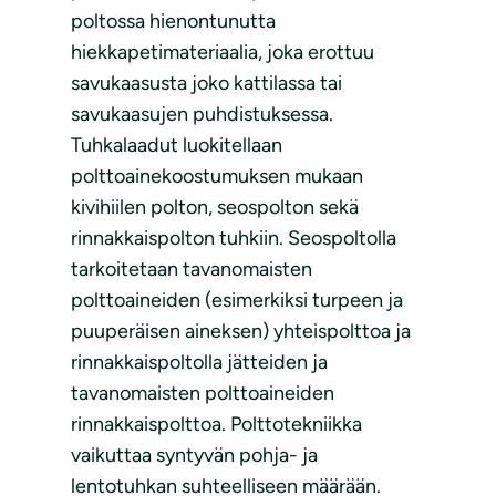
poltossa hienontunutta
hiekkapetimateriaalia, joka erottuu
savukaasusta joko kattilassa tai
savukaasujen puhdistuksessa.
Tuhkalaadut luokitellaan
polttoainekoostumuksen mukaan
kivihiilen polton, seospolton sekä
rinnakkaispolton tuhkiin. Seospoltolla
tarkoitetaan tavanomaisten
polttoaineiden (esimerkiksi turpeen ja
puuperäisen aineksen) yhteispolttoa ja
rinnakkaispoltolla jätteiden ja
tavanomaisten polttoaineiden
rinnakkaispolttoa. Polttotekniikka
vaikuttaa syntyvän pohja- ja
lentotuhkan suhteelliseen määrään.