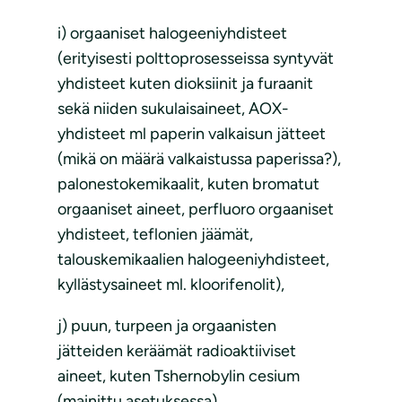
i) orgaaniset halogeeniyhdisteet
(erityisesti polttoprosesseissa syntyvät
yhdisteet kuten dioksiinit ja furaanit
sekä niiden sukulaisaineet, AOX-
yhdisteet ml paperin valkaisun jätteet
(mikä on määrä valkaistussa paperissa?),
palonestokemikaalit, kuten bromatut
orgaaniset aineet, perfluoro orgaaniset
yhdisteet, teflonien jäämät,
talouskemikaalien halogeeniyhdisteet,
kyllästysaineet ml. kloorifenolit),
j) puun, turpeen ja orgaanisten
jätteiden keräämät radioaktiiviset
aineet, kuten Tshernobylin cesium
(mainittu asetuksessa)