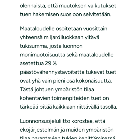
olennaista, että muutoksen vaikutukset
tuen hakemisen suosioon selvitetään.
Maataloudelle osoitetaan vuosittain
yhteensä miljardiluokkaan yltävä
tukisumma, josta luonnon
monimuotoisuutta sekä maataloudelle
asetettua 29 %
päästövähennystavoitetta tukevat tuet
ovat yhä vain pieni osa kokonaisuutta.
Tästä johtuen ympäristön tilaa
kohentavien toimenpiteiden tuet on
tärkeää pitää kaikkiaan riittävällä tasolla.
Luonnonsuojeluliitto korostaa, että
ekojärjestelmän ja muiden ympäristön
tilaa parantavien tukien kehittämisessä