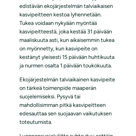
edistävän ekojärjestelmän talviaikaisen
kasvipeitteen kestoa lyhennetään.
Tukea voidaan nykyään myöntää
kasvipeitteestä, joka kestää 31 päivään
maaliskuuta asti, kun aikaisemmin tukea
on myönnetty, kun kasvipeite on
kestänyt yleisesti 15 päivään huhtikuuta
ja nurmen osalta 1 päivään toukokuuta.
Ekojärjestelmän talviaikainen kasvipeite
on tärkeä toimenpide maaperän
suojelemiseksi. Pysyvä tai
mahdollisimman pitkä kasvipeitteen
edesauttaa sen suojaavan vaikutuksen
toteutumista.
Luonnonsuojeluliitto suhtautuu erittäin