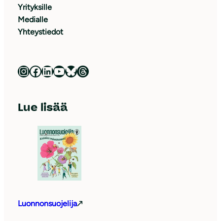
Yrityksille
Medialle
Yhteystiedot
Luonnonsuojeluliitto Instagramissa
Luonnonsuojeluliitto Facebookissa
Luonnonsuojeluliitto LinkedInissä
Luonnonsuojeluliiton YouTube-kanava
Luonnonsuojeluliitto Blueskyssa
Luonnonsuojeluliitto Threadsissa
Lue lisää
Luonnonsuojelija