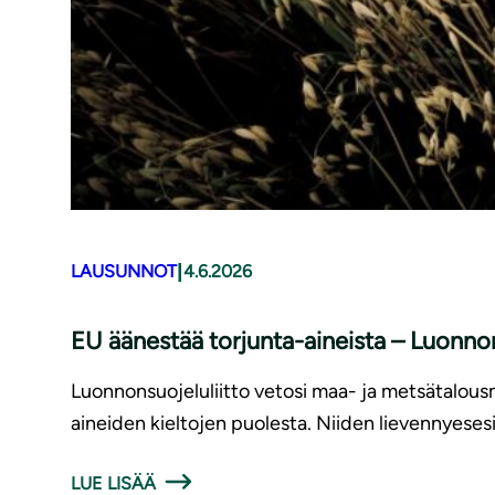
|
LAUSUNNOT
4.6.2026
EU äänestää torjunta-aineista – Luonnons
Luonnonsuojeluliitto vetosi maa- ja metsätalousmi
aineiden kieltojen puolesta. Niiden lievennyese
LUE LISÄÄ