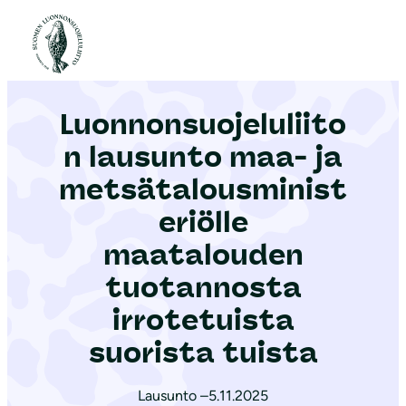
S
i
Etusivu
|
Ajankohtaista
|
Luonnonsuojeluliiton lausunto maa- ja metsätalousministeriölle maatalouden tuotannosta irrotetuista suorista tuista
i
r
Luonnonsuojeluliito
r
y
n lausunto maa- ja
s
metsätalousminist
i
eriölle
s
ä
maatalouden
l
tuotannosta
t
irrotetuista
ö
suorista tuista
ö
n
Lausunto –
5.11.2025