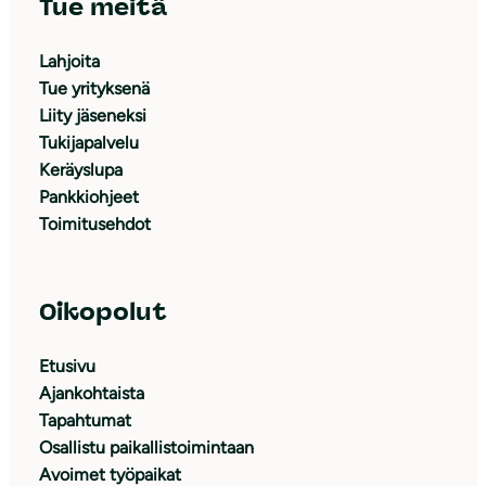
Tue meitä
Lahjoita
Tue yrityksenä
Liity jäseneksi
Tukijapalvelu
Keräyslupa
Pankkiohjeet
Toimitusehdot
Oikopolut
Etusivu
Ajankohtaista
Tapahtumat
Osallistu paikallistoimintaan
Avoimet työpaikat