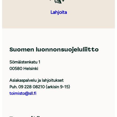
Lahjoita
Suomen luonnonsuojeluliitto
Sörnäistenkatu 1
00580 Helsinki
Asiakaspalvelu ja lahjoitukset
Puh. 09 228 08210 (arkisin 9-15)
toimisto@sll.fi