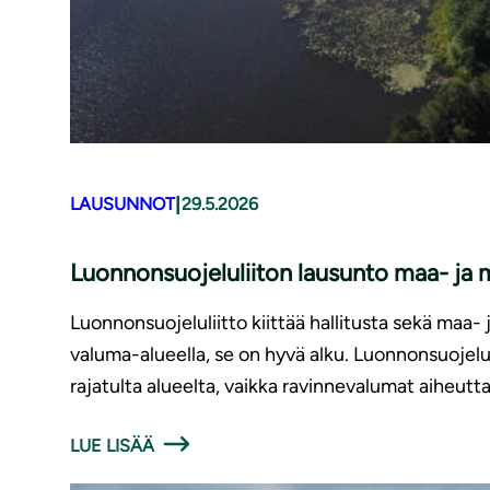
|
LAUSUNNOT
29.5.2026
Luonnonsuojeluliiton lausunto maa- ja m
Luonnonsuojeluliitto kiittää hallitusta sekä maa
valuma-alueella, se on hyvä alku. Luonnonsuojelul
rajatulta alueelta, vaikka ravinnevalumat aiheutta
LUE LISÄÄ