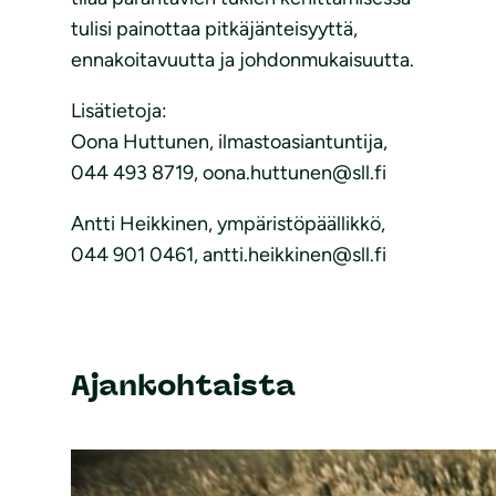
tulisi painottaa pitkäjänteisyyttä,
ennakoitavuutta ja johdonmukaisuutta.
Lisätietoja:
Oona Huttunen, ilmastoasiantuntija,
044 493 8719, oona.huttunen@sll.fi
Antti Heikkinen, ympäristöpäällikkö,
044 901 0461, antti.heikkinen@sll.fi
Ajankohtaista