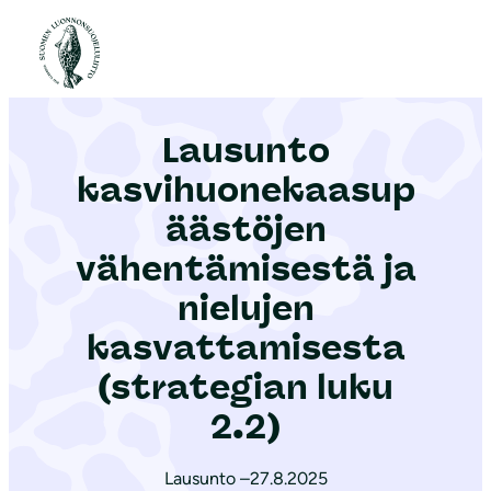
S
i
Etusivu
|
Ajankohtaista
|
Lausunto kasvihuonekaasupäästöjen vähentämisestä ja nielujen kasvattamisesta (strategian luku 2.2)
i
r
Lausunto
r
y
kasvihuonekaasup
s
äästöjen
i
vähentämisestä ja
s
ä
nielujen
l
kasvattamisesta
t
(strategian luku
ö
2.2)
ö
n
Lausunto –
27.8.2025