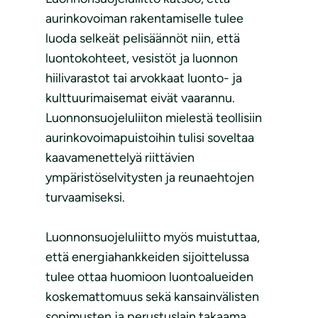
aurinkovoiman rakentamiselle tulee
luoda selkeät pelisäännöt niin, että
luontokohteet, vesistöt ja luonnon
hiilivarastot tai arvokkaat luonto- ja
kulttuurimaisemat eivät vaarannu.
Luonnonsuojeluliiton mielestä teollisiin
aurinkovoimapuistoihin tulisi soveltaa
kaavamenettelyä riittävien
ympäristöselvitysten ja reunaehtojen
turvaamiseksi.
Luonnonsuojeluliitto myös muistuttaa,
että energiahankkeiden sijoittelussa
tulee ottaa huomioon luontoalueiden
koskemattomuus sekä kansainvälisten
sopimusten ja perustuslain takaama