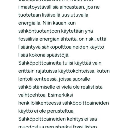
ilmastoystävällisiä ainoastaan, jos ne
tuotetaan lisäisellä uusiutuvalla
energialla. Niin kauan kun
sähköntuotantoon käytetään yhä
fossiilisia energianlähteitä, on riski, että
lisääntyvä sähköpolttoaineiden käyttö
lisää kokonaispäästöjä.
Sähköpolttoaineita tulisi käyttää vain
erittäin rajatuissa käyttökohteissa, kuten
lentoliikenteessä, joissa suoralle
sähköistämiselle ei vielä ole realistista
vaihtoehtoa. Esimerkiksi
henkilöliikenteessä sähköpolttoaineiden
käyttö ei ole perusteltua.
Sähköpolttoaineiden kehitys ei saa
muodostua perusteeksi fossiilisten