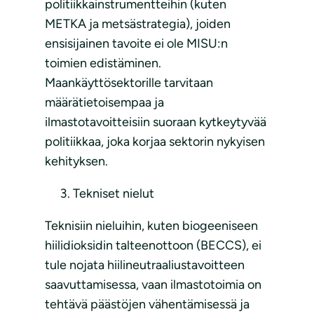
politiikkainstrumentteihin (kuten
METKA ja metsästrategia), joiden
ensisijainen tavoite ei ole MISU:n
toimien edistäminen.
Maankäyttösektorille tarvitaan
määrätietoisempaa ja
ilmastotavoitteisiin suoraan kytkeytyvää
politiikkaa, joka korjaa sektorin nykyisen
kehityksen.
Tekniset nielut
Teknisiin nieluihin, kuten biogeeniseen
hiilidioksidin talteenottoon (BECCS), ei
tule nojata hiilineutraaliustavoitteen
saavuttamisessa, vaan ilmastotoimia on
tehtävä päästöjen vähentämisessä ja