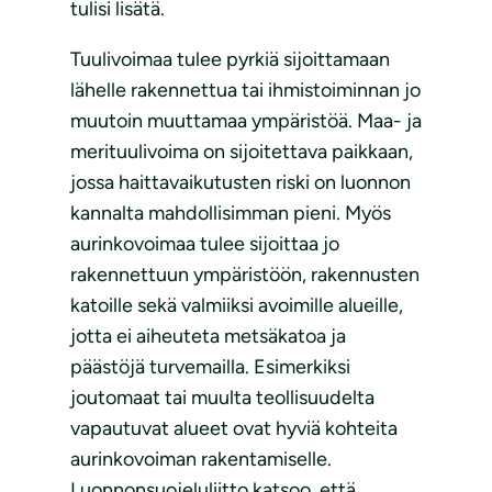
tulisi lisätä.
Tuulivoimaa tulee pyrkiä sijoittamaan
lähelle rakennettua tai ihmistoiminnan jo
muutoin muuttamaa ympäristöä. Maa- ja
merituulivoima on sijoitettava paikkaan,
jossa haittavaikutusten riski on luonnon
kannalta mahdollisimman pieni. Myös
aurinkovoimaa tulee sijoittaa jo
rakennettuun ympäristöön, rakennusten
katoille sekä valmiiksi avoimille alueille,
jotta ei aiheuteta metsäkatoa ja
päästöjä turvemailla. Esimerkiksi
joutomaat tai muulta teollisuudelta
vapautuvat alueet ovat hyviä kohteita
aurinkovoiman rakentamiselle.
Luonnonsuojeluliitto katsoo, että