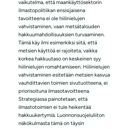
vaikutelma, että maankäyttösektorin
ilmastopolitiikan ensisijaisena
tavoitteena ei ole hiilinielujen
vahvistaminen, vaan metsätalouden
hakkuumahdollisuuksien turvaaminen.
Tämä käy ilmi esimerkiksi siitä, että
metsien käyttöä ei rajoiteta, vaikka
korkea hakkuutaso on keskeinen syy
hiilinielujen romahtamiseen. Hiilinielujen
vahvistaminen esitetään metsien kasvua
vauhdittavien toimien sivutuotteena, ei
priorisoituna ilmasotavoitteena.
Strategiassa painotetaan, että
ilmastotoimien ei tule heikentää
hakkuukertymiä. Luonnonsuojeluliiton
näkökulmasta tämä on täysin