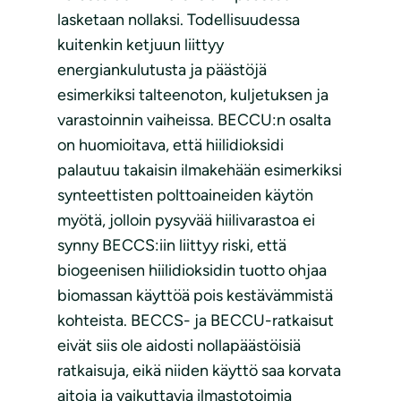
lasketaan nollaksi. Todellisuudessa
kuitenkin ketjuun liittyy
energiankulutusta ja päästöjä
esimerkiksi talteenoton, kuljetuksen ja
varastoinnin vaiheissa. BECCU:n osalta
on huomioitava, että hiilidioksidi
palautuu takaisin ilmakehään esimerkiksi
synteettisten polttoaineiden käytön
myötä, jolloin pysyvää hiilivarastoa ei
synny BECCS:iin liittyy riski, että
biogeenisen hiilidioksidin tuotto ohjaa
biomassan käyttöä pois kestävämmistä
kohteista. BECCS- ja BECCU-ratkaisut
eivät siis ole aidosti nollapäästöisiä
ratkaisuja, eikä niiden käyttö saa korvata
aitoja ja vaikuttavia ilmastotoimia