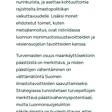
nurinkurista, ja asettaa kohtuuttomia
rajoitteita ilmastopolitiikan
vaikuttavuudelle. Lisäksi monet
ehdotetut toimet, kuten
metsälannoitus, ovat ristiriidassa
luonnon monimuotoisuustavoitteiden ja
vesiensuojelun tavoitteiden kanssa.
Turvemaiden osuus maankäyttösektorin
päästöistä on merkittävä, ja niiden
päästöjen vähentäminen on
välttämätöntä Suomen
ilmastotavoitteiden saavuttamiseksi.
Strategiassa tunnistetaan turvepeltojen
merkittävä päästövähennyspotentiaali,
mutta Luonnonsuojeluliiton
näkökulmasta on huolestuttavaa, ettei