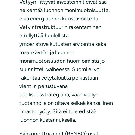
Vetyyn liittyvät investoinnit eivät saa
heikentää luonnon monimuotoisuutta,
eikä energiatehokkuustavoitteita.
Vetyinfrastruktuurin rakentaminen
edellyttää huolellista
ympäristövaikutusten arviointia sekä
maankäytön ja luonnon
monimuotoisuuden huomioimista jo
suunnitteluvaiheessa. Suomi ei voi
rakentaa vetytaloutta pelkästään
vientiin perustuvana
teollisuusstrategiana, vaan vedyn
tuotannolla on oltava selkeä kansallinen
ilmastohyöty. Sitä ei tule edistää
luonnon kustannuksella.
Sähköpolttoaineet (RFNBO) ovat