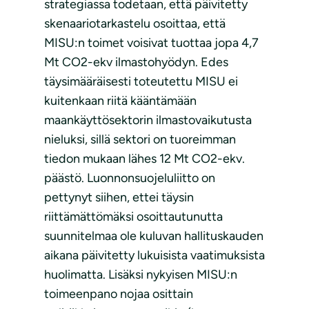
strategiassa todetaan, että päivitetty
skenaariotarkastelu osoittaa, että
MISU:n toimet voisivat tuottaa jopa 4,7
Mt CO2-ekv ilmastohyödyn. Edes
täysimääräisesti toteutettu MISU ei
kuitenkaan riitä kääntämään
maankäyttösektorin ilmastovaikutusta
nieluksi, sillä sektori on tuoreimman
tiedon mukaan lähes 12 Mt CO2-ekv.
päästö. Luonnonsuojeluliitto on
pettynyt siihen, ettei täysin
riittämättömäksi osoittautunutta
suunnitelmaa ole kuluvan hallituskauden
aikana päivitetty lukuisista vaatimuksista
huolimatta. Lisäksi nykyisen MISU:n
toimeenpano nojaa osittain