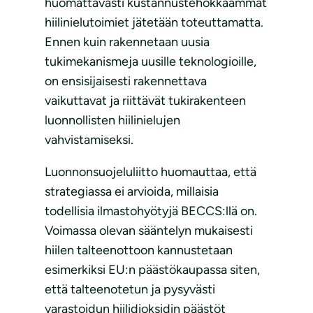
huomattavasti kustannustehokkaammat
hiilinielutoimiet jätetään toteuttamatta.
Ennen kuin rakennetaan uusia
tukimekanismeja uusille teknologioille,
on ensisijaisesti rakennettava
vaikuttavat ja riittävät tukirakenteen
luonnollisten hiilinielujen
vahvistamiseksi.
Luonnonsuojeluliitto huomauttaa, että
strategiassa ei arvioida, millaisia
todellisia ilmastohyötyjä BECCS:llä on.
Voimassa olevan sääntelyn mukaisesti
hiilen talteenottoon kannustetaan
esimerkiksi EU:n päästökaupassa siten,
että talteenotetun ja pysyvästi
varastoidun hiilidioksidin päästöt