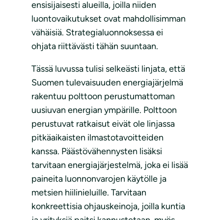
ensisijaisesti alueilla, joilla niiden
luontovaikutukset ovat mahdollisimman
vähäisiä. Strategialuonnoksessa ei
ohjata riittävästi tähän suuntaan.
Tässä luvussa tulisi selkeästi linjata, että
Suomen tulevaisuuden energiajärjelmä
rakentuu polttoon perustumattoman
uusiuvan energian ympärille. Polttoon
perustuvat ratkaisut eivät ole linjassa
pitkäaikaisten ilmastotavoitteiden
kanssa. Päästövähennysten lisäksi
tarvitaan energiajärjestelmä, joka ei lisää
paineita luonnonvarojen käytölle ja
metsien hiilinieluille. Tarvitaan
konkreettisia ohjauskeinoja, joilla kuntia
ja yrityksiä paitsi kannustetaan, myös