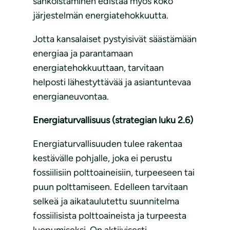
sähköistäminen edistää myös koko
järjestelmän energiatehokkuutta.
Jotta kansalaiset pystyisivät säästämään
energiaa ja parantamaan
energiatehokkuuttaan, tarvitaan
helposti lähestyttävää ja asiantuntevaa
energianeuvontaa.
Energiaturvallisuus (strategian luku 2.6)
Energiaturvallisuuden tulee rakentaa
kestävälle pohjalle, joka ei perustu
fossiilisiin polttoaineisiin, turpeeseen tai
puun polttamiseen. Edelleen tarvitaan
selkeä ja aikataulutettu suunnitelma
fossiilisista polttoaineista ja turpeesta
luopumiseksi. On aktiivisesti