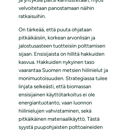
velvoitetaan panostamaan näihin
ratkaisuihin.
On tärkeää, että puuta ohjataan
pitkäikäisiin, korkean arvonlisän ja
jalostusasteen tuotteisiin polttamisen
sijaan. Ensisijaista on hillitä hakkuiden
kasvua. Hakkuiden nykyinen taso
vaarantaa Suomen metsien hiilinielut ja
monimuotoisuuden. Strategiassa tulee
linjata selkeästi, että biomassan
ensisijainen käyttötarkoitus ei ole
energiantuotanto, vaan luonnon
hiilinielujen vahvistaminen, sekä
pitkäikäinen materiaalikäyttö. Tästä
syystä puupohjaisten polttoaineiden