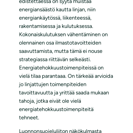
edistettäessä on syytä muistaa
energiansäästö kautta linjan, niin
energiankäytössä, liikenteessä,
rakentamisessa ja kulutuksessa.
Kokonaiskulutuksen vähentäminen on
olennainen osa ilmastotavoitteiden
saavuttamista, mutta tämä ei nouse
strategiassa riittävän selkeästi.
Energiatehokkuustoimenpiteissä on
vielä tilaa parantaaa. On tärkeää arvioida
jo linjattujen toimenpiteiden
tavoittavuutta ja yrittää saada mukaan
tahoja, jotka eivät ole vielä
energiatehokkuustoimenpiteitä
tehneet.
Luonnonsuojeluliiton näkökulmasta