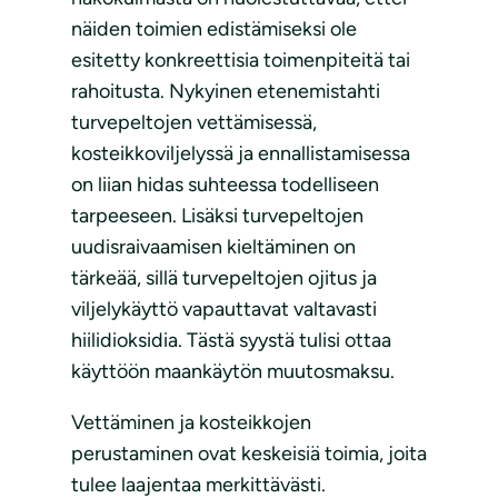
näiden toimien edistämiseksi ole
esitetty konkreettisia toimenpiteitä tai
rahoitusta. Nykyinen etenemistahti
turvepeltojen vettämisessä,
kosteikkoviljelyssä ja ennallistamisessa
on liian hidas suhteessa todelliseen
tarpeeseen. Lisäksi turvepeltojen
uudisraivaamisen kieltäminen on
tärkeää, sillä turvepeltojen ojitus ja
viljelykäyttö vapauttavat valtavasti
hiilidioksidia. Tästä syystä tulisi ottaa
käyttöön maankäytön muutosmaksu.
Vettäminen ja kosteikkojen
perustaminen ovat keskeisiä toimia, joita
tulee laajentaa merkittävästi.