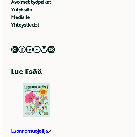
Avoimet työpaikat
Yrityksille
Medialle
Yhteystiedot
Luonnonsuojeluliitto Instagramissa
Luonnonsuojeluliitto Facebookissa
Luonnonsuojeluliitto LinkedInissä
Luonnonsuojeluliiton YouTube-kanava
Luonnonsuojeluliitto Blueskyssa
Luonnonsuojeluliitto Threadsissa
Lue lisää
Luonnonsuojelija