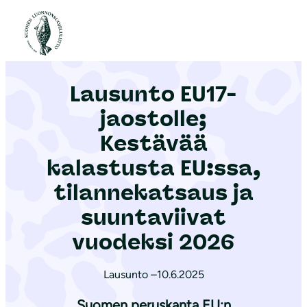
S
i
Etusivu
|
Ajankohtaista
|
Lausunto EU17-jaostolle; Kestävää kalastusta EU:ssa, tilannekatsaus ja suuntaviivat vuodeksi 2026
i
r
Lausunto EU17-
r
y
jaostolle;
s
Kestävää
i
kalastusta EU:ssa,
s
ä
tilannekatsaus ja
l
suuntaviivat
t
vuodeksi 2026
ö
ö
Lausunto –
10.6.2025
n
Suomen peruskanta EU:n