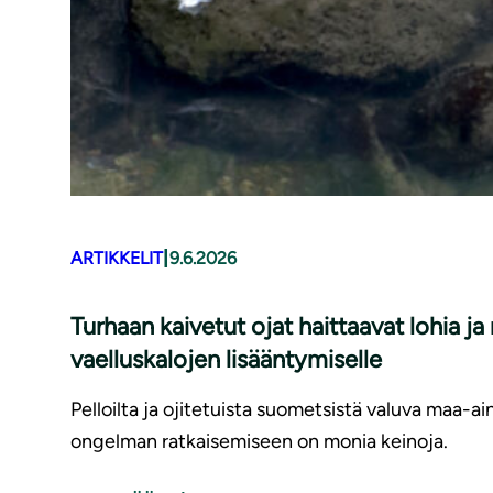
|
ARTIKKELIT
9.6.2026
Turhaan kaivetut ojat haittaavat lohia j
vaelluskalojen lisääntymiselle
Pelloilta ja ojitetuista suometsistä valuva maa-ai
ongelman ratkaisemiseen on monia keinoja.