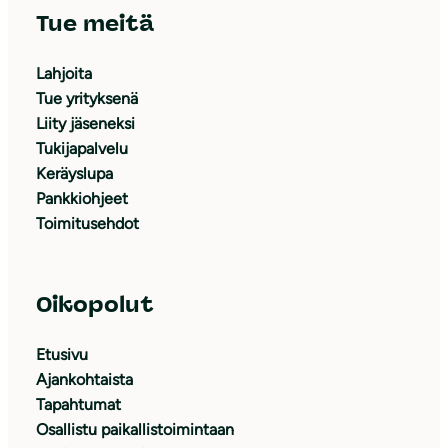
Tue meitä
Lahjoita
Tue yrityksenä
Liity jäseneksi
Tukijapalvelu
Keräyslupa
Pankkiohjeet
Toimitusehdot
Oikopolut
Etusivu
Ajankohtaista
Tapahtumat
Osallistu paikallistoimintaan