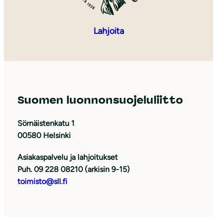
Lahjoita
Suomen luonnonsuojeluliitto
Sörnäistenkatu 1
00580 Helsinki
Asiakaspalvelu ja lahjoitukset
Puh. 09 228 08210 (arkisin 9-15)
toimisto@sll.fi