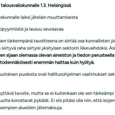
talousvaliokunnalle 1.3. Helsingissä
skunnalle laiksi jätelain muuttamisesta
topyynnöstä ja lausuu seuraavaa.
sen tärkeimpänä tavoitteena on siirtää osa kunnallisten j
iirtyvä raha siirtyisi yksityisen sektorin liikevaihdoksi. 
en sijaan olemassa olevan aineiston ja tiedon perusteella 
 todennäköisesti enemmän haittaa kuin hyötyä.
muutoksen puolesta ovat hallitusohjelman vaatimukset sek
yttävä tavoite, mutta se ei kuitenkaan ole sen tärkeämpi 
tta korostavat pykälät. Ei siis pitäisi olla niin, että iso
jäisempien alueiden jätemaksuja.