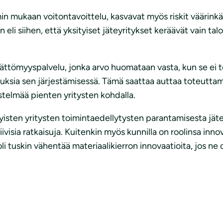
mukaan voitontavoittelu, kasvavat myös riskit väärinkäyt
eli siihen, että yksityiset jäteyritykset keräävät vain tal
ttömyyspalvelu, jonka arvo huomataan vasta, kun se ei toi
euksia sen järjestämisessä. Tämä saattaa auttaa toteutta
estelmää pienten yritysten kohdalla.
sten yritysten toimintaedellytysten parantamisesta jäteh
ivisia ratkaisuja. Kuitenkin myös kunnilla on roolinsa inno
li tuskin vähentää materiaalikierron innovaatioita, jos ne 