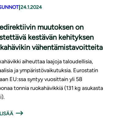
|
SUNNOT
24.1.2024
edirektiivin muutoksen on
stettävä kestävän kehityksen
kahävikin vä­hen­tä­mis­ta­voit­tei­ta
ahävikki aiheuttaa laajoja taloudellisia,
aalisia ja ympäristövaikutuksia. Eurostatin
an EU:ssa syntyy vuosittain yli 58
oonaa tonnia ruokahävikkiä (131 kg asukasta
i).
LISÄÄ