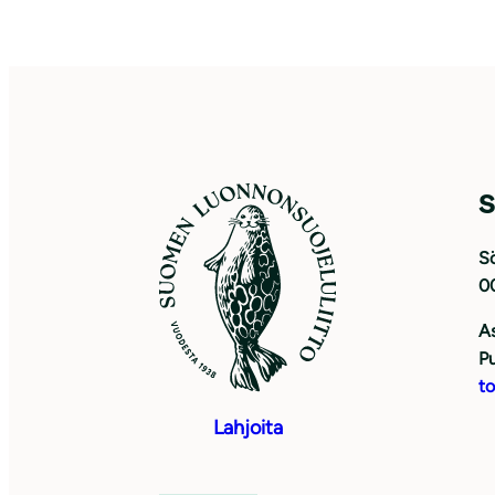
S
Sö
0
As
Pu
to
Lahjoita