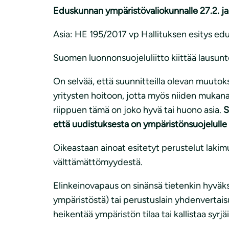
i
Eduskunnan ympäristövaliokunnalle 27.2. ja 
Asia: HE 195/2017 vp Hallituksen esitys edu
Suomen luonnonsuojeluliitto kiittää lausun
On selvää, että suunnitteilla olevan muutok
yritysten hoitoon, jotta myös niiden mukana s
riippuen tämä on joko hyvä tai huono asia.
S
että uudistuksesta on ympäristönsuojelulle
Oikeastaan ainoat esitetyt perustelut laki
välttämättömyydestä.
Elinkeinovapaus on sinänsä tietenkin hyväks
ympäristöstä) tai perustuslain yhdenvertaisuu
heikentää ympäristön tilaa tai kallistaa syr