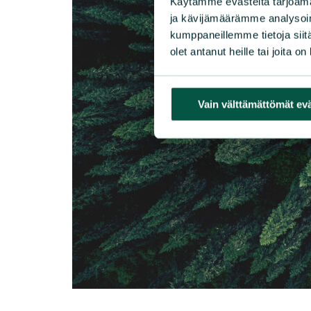
Käytämme evästeitä tarjoama
ja kävijämäärämme analysoim
kumppaneillemme tietoja siitä
olet antanut heille tai joita o
Vain välttämättömät ev