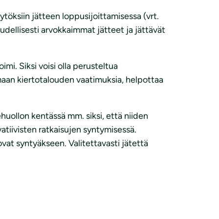
öksiin jätteen loppusijoittamisessa (vrt.
oudellisesti arvokkaimmat jätteet ja jättävät
mi. Siksi voisi olla perusteltua
maan kiertotalouden vaatimuksia, helpottaa
uollon kentässä mm. siksi, että niiden
vatiivisten ratkaisujen syntymisessä.
ovat syntyäkseen. Valitettavasti jätettä