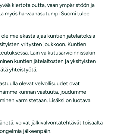
tyvää kiertotaloutta, vaan ympäristöön ja
jotta myös harvaanasutumpi Suomi tulee
 ole mielekästä ajaa kuntien jätelaitoksia
sityisten yritysten joukkoon. Kuntien
teutuksessa. Lain vaikutusarvioinnissakin
minen kuntien jätelaitosten ja yksityisten
ätä yhteistyötä.
stuulla olevat velvollisuudet ovat
ähennämme kunnan vastuuta, joudumme
minen varmistetaan. Lisäksi on luotava
ähetä, voivat jälkivalvontatehtävät toisaalta
a ongelmia jälkeenpäin.