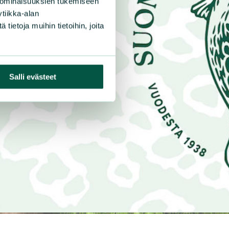
 ominaisuuksien tukemiseen
tiikka-alan
ietoja muihin tietoihin, joita
Salli evästeet