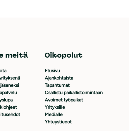
e meitä
Oikopolut
oita
Etusivu
yrityksenä
Ajankohtaista
 jäseneksi
Tapahtumat
japalvelu
Osallistu paikallistoimintaan
yslupa
Avoimet työpaikat
kiohjeet
Yrityksille
itusehdot
Medialle
Yhteystiedot