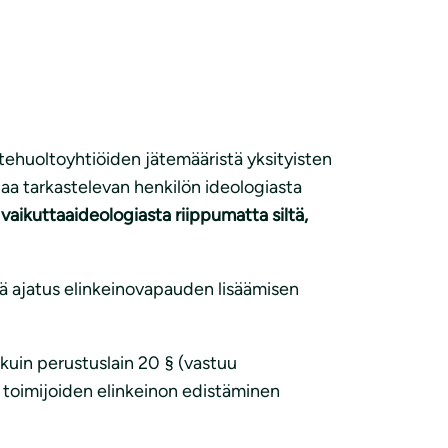
ätehuoltoyhtiöiden jätemääristä yksityisten
Asiaa tarkastelevan henkilön ideologiasta
vaikuttaaideologiasta riippumatta siltä,
ä ajatus elinkeinovapauden lisäämisen
kuin perustuslain 20 § (vastuu
jen toimijoiden elinkeinon edistäminen