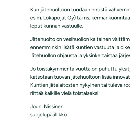
Kun jätehuoltoon tuodaan entistä vahvemmin 
esim. Lokapojat Oy) tai ns. kermankuorintaan 
loput kunnan vastuulle.
Jätehuolto on vesihuollon kaltainen välttämä
ennemminkin lisätä kuntien vastuuta ja oik
jätehuollon ohjausta ja yksinkertaistaa järj
Jo toistakymmentä vuotta on puhuttu yksityi
katsotaan tuovan jätehuoltoon lisää innovati
Kuntien jätelaitosten nykyinen tai tuleva roo
riittää kaikille vielä toistaiseksi.
Jouni Nissinen
suojelupäällikkö