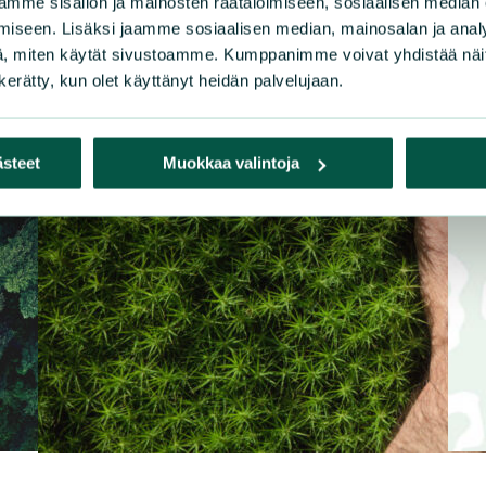
mme sisällön ja mainosten räätälöimiseen, sosiaalisen median
iseen. Lisäksi jaamme sosiaalisen median, mainosalan ja analy
, miten käytät sivustoamme. Kumppanimme voivat yhdistää näitä t
n kerätty, kun olet käyttänyt heidän palvelujaan.
ästeet
Muokkaa valintoja