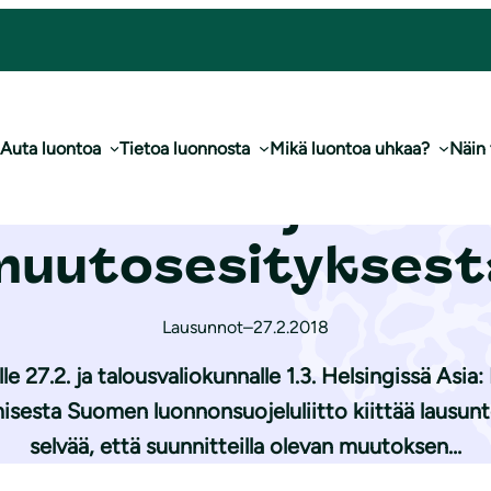
 vastuunjaon muu­tos­esi­tyk­ses­tä
Auta luontoa
Tietoa luonnosta
Mikä luontoa uhkaa?
Näin
skunnalle jätelai
uu­tos­esi­tyk­ses­
Lausunnot
–
27.2.2018
27.2. ja talousvaliokunnalle 1.3. Helsingissä Asia
misesta Suomen luonnonsuojeluliitto kiittää lausu
selvää, että suunnitteilla olevan muutoksen…