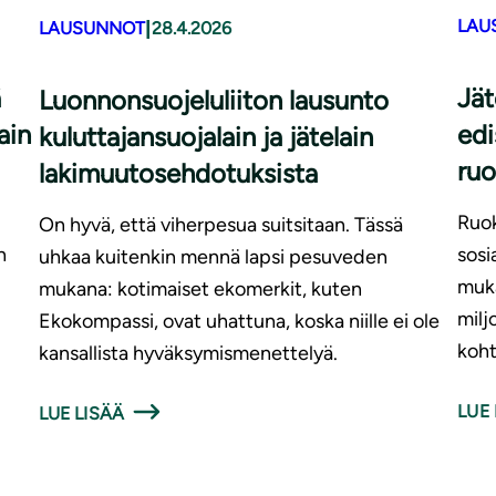
LAU
|
LAUSUNNOT
28.4.2026
ä
Jät
Luonnonsuojeluliiton lausunto
ain
edi
kuluttajansuojalain ja jätelain
ruo
lakimuutosehdotuksista
Ruok
On hyvä, että viherpesua suitsitaan. Tässä
n
sosi
uhkaa kuitenkin mennä lapsi pesuveden
muka
mukana: kotimaiset ekomerkit, kuten
milj
Ekokompassi, ovat uhattuna, koska niille ei ole
koht
kansallista hyväksymismenettelyä.
LUE 
LUE LISÄÄ