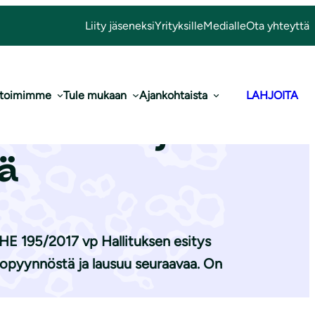
Liity jäseneksi
Yrityksille
Medialle
Ota yhteyttä
 toimimme
Tule mukaan
Ajankohtaista
LAHJOITA
n vastuunjaon
tä
: HE 195/2017 vp Hallituksen esitys
ntopyynnöstä ja lausuu seuraavaa. On