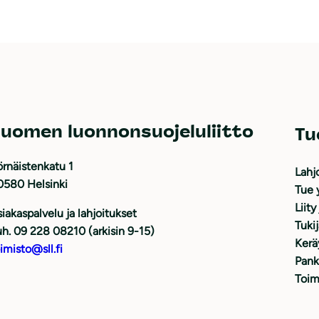
uomen luonnonsuojeluliitto
Tu
rnäistenkatu 1
Lahj
0580 Helsinki
Tue 
Liity
iakaspalvelu ja lahjoitukset
Tuki
h. 09 228 08210 (arkisin 9-15)
Kerä
imisto@sll.fi
Pank
Toim