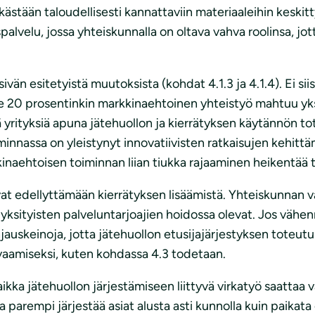
kästään taloudellisesti kannattaviin materiaaleihin keskit
palvelu, jossa yhteiskunnalla on oltava vahva roolinsa, 
vän esitetyistä muutoksista (kohdat 4.1.3 ja 4.1.4). Ei siis
mme 20 prosentinkin markkinaehtoinen yhteistyö mahtuu yk
ä yrityksiä apuna jätehuollon ja kierrätyksen käytännön to
iminnassa on yleistynyt innovatiivisten ratkaisujen kehittä
kinaehtoisen toiminnan liian tiukka rajaaminen heikentää t
t edellyttämään kierrätyksen lisäämistä. Yhteiskunnan va
yksityisten palveluntarjoajien hoidossa olevat. Jos v
uskeinoja, jotta jätehuollon etusijajärjestyksen toteutu
aamiseksi, kuten kohdassa 4.3 todetaan.
ikka jätehuollon järjestämiseen liittyvä virkatyö saattaa v
 parempi järjestää asiat alusta asti kunnolla kuin paikat