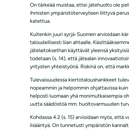
On tärkeää muistaa, ettei jätehuolto ole pel
ihmisten ympäristöterveyteen liittyvä perus
katettua.
Kuitenkin juuri syrjä-Suomen arvioidaan kärsi
taloudellisesti liian ahtaalle. Käsittääkse
jätelaitoksethan käyttävät yleensä yksityisi
todetaan (s. 14), että jätealan innovaatioto
yritysten yhteistyönä. Riskinä on, että mark
Tulevaisuudessa kiertotaloushankkeet tuleva
nopeammin ja helpommin ohjattavissa kuin 
helposti luomaan yhä monimutkaisempia ohja
uutta säädöstöä mm. huoltovarmuuden turv
Kohdassa 4.2 (s. 15) arvioidaan myös, että va
lisääntyä. On tunnetusti ympäristön kannalta