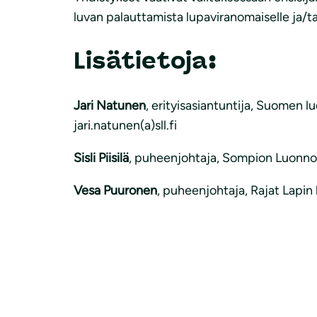
luvan palauttamista lupaviranomaiselle ja/ta
Lisätietoja:
Jari Natunen
, erityisasiantuntija, Suomen 
jari.natunen(a)sll.fi
Sisli Piisilä
, puheenjohtaja, Sompion Luonnony
Vesa Puuronen
, puheenjohtaja, Rajat Lapin 