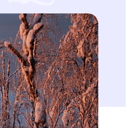
littaneet Pohjois-Suomen hallinto-oikeuteen