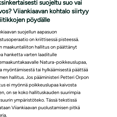
sinkertaisesti suojeltu suo vai
vos? Viiankiaavan kohtalo siirtyy
iitikkojen pöydälle
nkiaavan suojellun aapasuon
stusoperaatio on kriittisessä pisteessä.
n maakuntaliiton hallitus on päättänyt
a hanketta varten laaditulle
emaakuntakaavalle Natura-poikkeuslupaa,
a myöntämisestä tai hylkäämisestä päättää
en hallitus. Jos pääministeri Petteri Orpon
itus ei myönnä poikkeuslupaa kaivosta
en, on se koko hallituskauden suurimpia
i suurin ympäristöteko. Tässä tekstissä
ataan Viiankiaavan puolustamisen pitkä
ria.