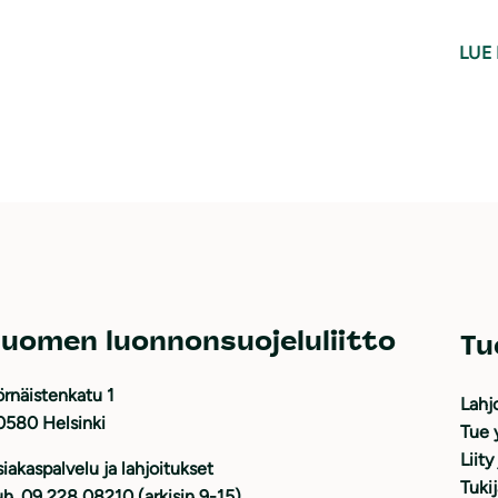
LUE 
uomen luonnonsuojeluliitto
Tu
rnäistenkatu 1
Lahj
0580 Helsinki
Tue 
Liity
iakaspalvelu ja lahjoitukset
Tuki
h. 09 228 08210 (arkisin 9-15)