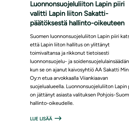
Luonnonsuojeluliiton Lapin piiri
valitti Lapin liiton Sakatti-
päätöksestä hallinto-oikeuteen
Suomen luonnonsuojeluliiton Lapin piiri kat
että Lapin liiton hallitus on ylittänyt
toimivaltansa ja rikkonut tietoisesti
luonnonsuojelu- ja soidensuojelulainsäädän
kun se on ajanut kaivosyhtiö AA Sakatti Min
Oy:n etua arvokkaalla Viiankiaavan
suojelualueella. Luonnonsuojeluliiton Lapin p
on jättänyt asiasta valituksen Pohjois-Suo
hallinto-oikeudelle.
LUE LISÄÄ