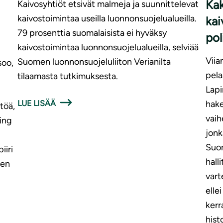
Kak
Kaivosyhtiöt etsivät malmeja ja suunnittelevat
kaivostoimintaa useilla luonnonsuojelualueilla.
kai
79 prosenttia suomalaisista ei hyväksy
pol
kaivostoimintaa luonnonsuojelualueilla, selviää
Viia
Suomen luonnonsuojeluliiton Verianilta
soo,
pela
tilaamasta tutkimuksesta.
Lapi
LUE LISÄÄ
hake
töä,
vaih
ing
jonk
Suom
iiri
hall
men
vart
elle
kerr
histo