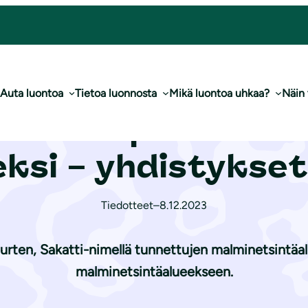
et­sin­tä­alu­eek­si – yhdistykset valittivat
Auta luontoa
Tietoa luonnosta
Mikä luontoa uhkaa?
Näin
iiankiaapaa haetaa
eek­si – yhdistykse
Tiedotteet
–
8.12.2023
rten, Sakatti-nimellä tunnettujen malminetsintäal
malminetsintäalueekseen.