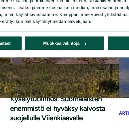
mme sisällön ja mainosten räätälöimiseen, sosiaalisen median
iseen. Lisäksi jaamme sosiaalisen median, mainosalan ja analy
, miten käytät sivustoamme. Kumppanimme voivat yhdistää näitä t
n kerätty, kun olet käyttänyt heidän palvelujaan.
ästeet
Muokkaa valintoja
|
TIEDOTTEET
11.6.2026
Kyselytutkimus: Suomalaisten
enemmistö ei hyväksy kaivosta
ARTI
suojellulle Viiankiaavalle