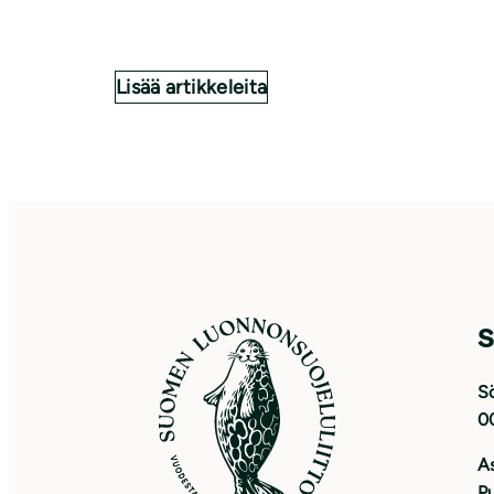
Lisää artikkeleita
S
Sö
0
As
Pu