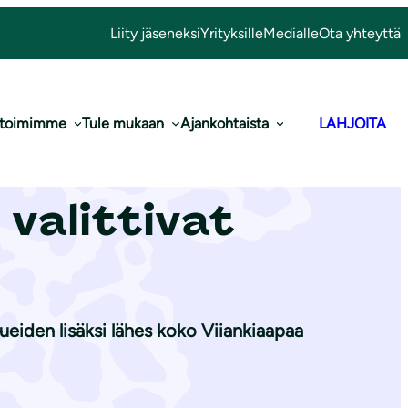
Liity jäseneksi
Yrityksille
Medialle
Ota yhteyttä
 toimimme
Tule mukaan
Ajankohtaista
LAHJOITA
n mal­mi­net­
t valittivat
ueiden lisäksi lähes koko Viiankiaapaa