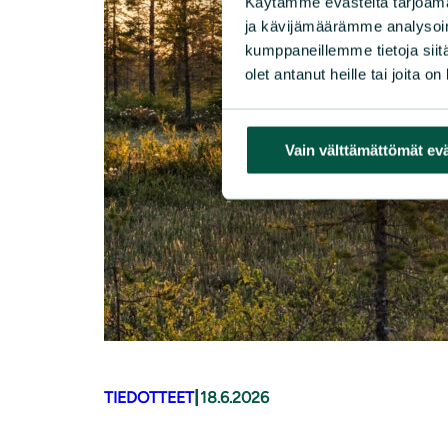
Käytämme evästeitä tarjoama
ja kävijämäärämme analysoim
kumppaneillemme tietoja siitä
olet antanut heille tai joita o
Vain välttämättömät ev
|
TIEDOTTEET
18.6.2026