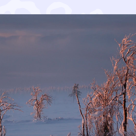
oksille ry ja Kansalaisten kaivosvaltuuskunta ry ovat va