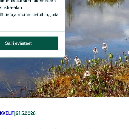
 ominaisuuksien tukemiseen
tiikka-alan
ietoja muihin tietoihin, joita
Salli evästeet
|
KKELIT
21.5.2026