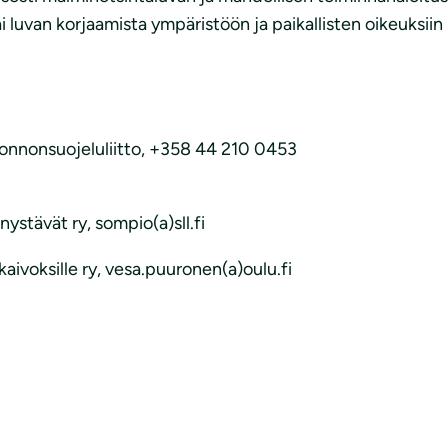
i luvan korjaamista ympäristöön ja paikallisten oikeuksiin
luonnonsuojeluliitto, +358 44 210 0453
stävät ry, sompio(a)sll.fi
kaivoksille ry, vesa.puuronen(a)oulu.fi