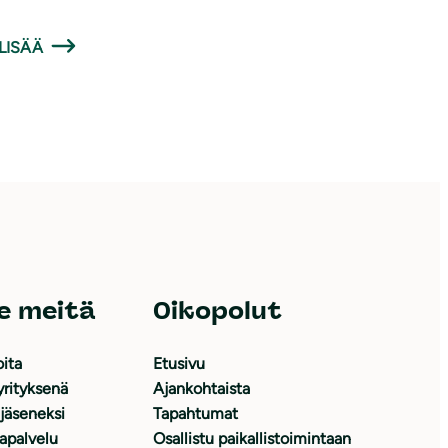
LISÄÄ
e meitä
Oikopolut
oita
Etusivu
yrityksenä
Ajankohtaista
 jäseneksi
Tapahtumat
japalvelu
Osallistu paikallistoimintaan