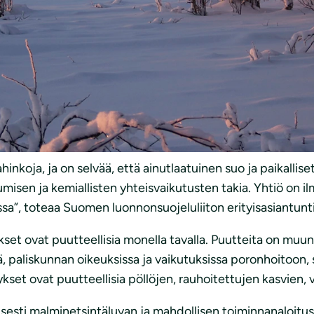
ta, joilla saa myös kairata. Sompion luonnonystävät on Su
 soidensuojelulailla, suojeltu korvaamattoman arvokas aapa
lla.
auksiin neljää lupaa, ja kaikista niistä yhdistykset ovat n
a-ala on alle 70 neliökilometriä. Vaikuttaa siis siltä, ett
ahinkoja, ja on selvää, että ainutlaatuinen suo ja paikallise
isen ja kemiallisten yhteisvaikutusten takia. Yhtiö on il
ssa”, toteaa Suomen luonnonsuojeluliiton erityisasiantunt
kset ovat puutteellisia monella tavalla. Puutteita on muu
, paliskunnan oikeuksissa ja vaikutuksissa poronhoitoon, s
tykset ovat puutteellisia pöllöjen, rauhoitettujen kasvien,
aisesti malminetsintäluvan ja mahdollisen toiminnanaloitus