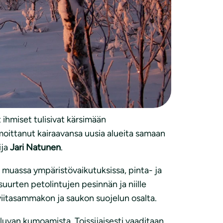
omen luonnonsuojeluliiton paikallisyhdistys.
suo. Malminetsintäluvat heikentäisivät
yt valittaneet. Luvat kattavat lähes 59
ä yhtiö pyrkii laajentamaan reviiriään koko
t ihmiset tulisivat kärsimään
moittanut kairaavansa uusia alueita samaan
ija
Jari Natunen
.
n muassa ympäristövaikutuksissa, pinta- ja
uurten petolintujen pesinnän ja niille
 viitasammakon ja saukon suojelun osalta.
luvan kumoamista. Toissijaisesti vaaditaan