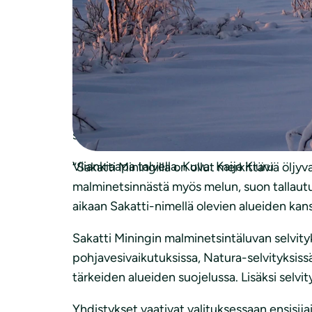
Sakatti Miningin uusista malminetsintäluvis
Viiankiaapa on kahdella lailla, Naturalla ja
Natura-alueen suojeluarvoja laittomalla tava
Sakatti Mining on hakenut Natura-alueen kair
neliökilometriä, kun Viiankiaavan kokonaispint
suolle.
Viiankiaapa talvella. Kuva: Kaija Kiuru
“Sakatti Miningilla on ollut merkittäviä öljyv
malminetsinnästä myös melun, suon tallautum
aikaan Sakatti-nimellä olevien alueiden kan
Sakatti Miningin malminetsintäluvan selvity
pohjavesivaikutuksissa, Natura-selvityksissä
tärkeiden alueiden suojelussa. Lisäksi selvi
Yhdistykset vaativat valituksessaan ensisij