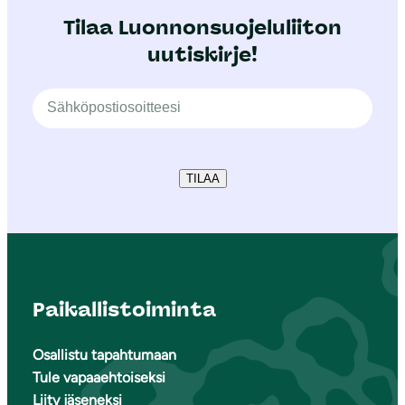
Tilaa Luonnonsuojeluliiton
uutiskirje!
TILAA
Paikallistoiminta
Osallistu tapahtumaan
Tule vapaaehtoiseksi
Liity jäseneksi