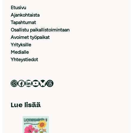
Etusivu
Ajankohtaista
Tapahtumat
Osallistu paikallistoimintaan
Avoimet työpaikat
Yrityksille
Medialle
Yhteystiedot
Luonnonsuojeluliitto Instagramissa
Luonnonsuojeluliitto Facebookissa
Luonnonsuojeluliitto LinkedInissä
Luonnonsuojeluliiton YouTube-kanava
Luonnonsuojeluliitto Blueskyssa
Luonnonsuojeluliitto Threadsissa
Lue lisää