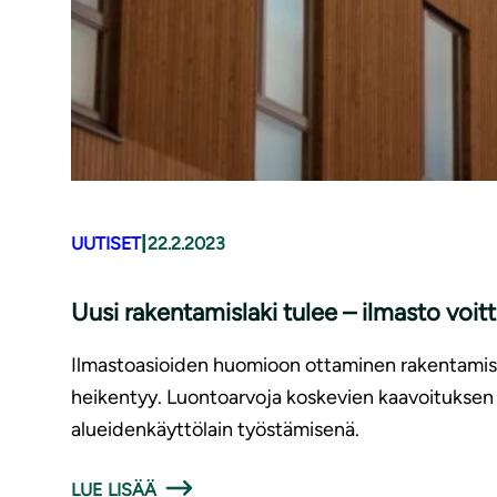
|
UUTISET
22.2.2023
Uusi rakentamislaki tulee – ilmasto voit
Ilmastoasioiden huomioon ottaminen rakentamise
heikentyy. Luontoarvoja koskevien kaavoituksen 
alueidenkäyttölain työstämisenä.
LUE LISÄÄ