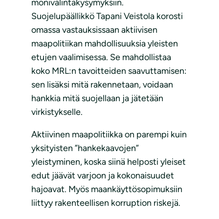
monivalintakysymyksiin.
Suojelupäällikkö Tapani Veistola korosti
omassa vastauksissaan aktiivisen
maapolitiikan mahdollisuuksia yleisten
etujen vaalimisessa. Se mahdollistaa
koko MRL:n tavoitteiden saavuttamisen:
sen lisäksi mitä rakennetaan, voidaan
hankkia mitä suojellaan ja jätetään
virkistykselle.
Aktiivinen maapolitiikka on parempi kuin
yksityisten ”hankekaavojen”
yleistyminen, koska siinä helposti yleiset
edut jäävät varjoon ja kokonaisuudet
hajoavat. Myös maankäyttösopimuksiin
liittyy rakenteellisen korruption riskejä.