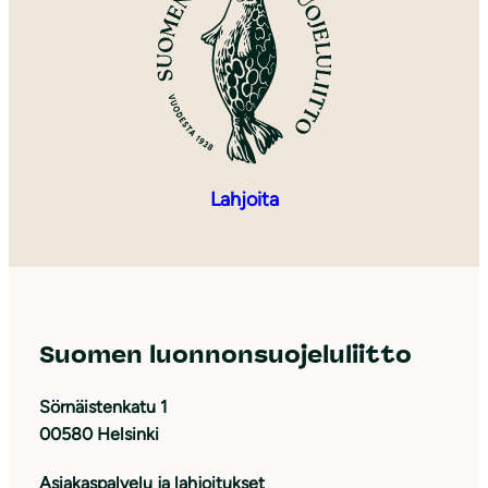
Lahjoita
Suomen luonnonsuojeluliitto
Sörnäistenkatu 1
00580 Helsinki
Asiakaspalvelu ja lahjoitukset