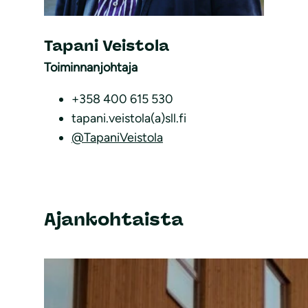
Tapani Veistola
Toiminnanjohtaja
+358 400 615 530
tapani.veistola(a)sll.fi
@TapaniVeistola
Ajankohtaista