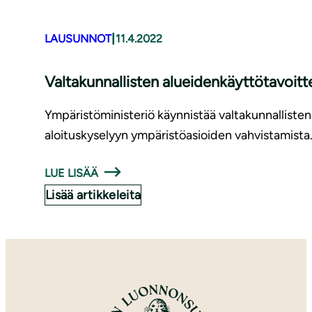
|
LAUSUNNOT
11.4.2022
Val­ta­kun­nal­lis­ten aluei­den­käyt­tö­ta­voit
Ympäristöministeriö käynnistää valtakunnallisten
aloituskyselyyn ympäristöasioiden vahvistamista
LUE LISÄÄ
Lisää artikkeleita