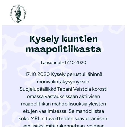
S
i
Etusivu
|
Ajankohtaista
|
Kysely kuntien maapolitiikasta
i
r
Kysely kuntien
r
y
maapolitiikasta
s
i
Lausunnot
–
17.10.2020
s
17.10.2020 Kysely perustui lähinnä
ä
monivalintakysymyksiin.
l
Suojelupäällikkö Tapani Veistola korosti
t
omassa vastauksissaan aktiivisen
ö
maapolitiikan mahdollisuuksia yleisten
ö
etujen vaalimisessa. Se mahdollistaa
n
koko MRL:n tavoitteiden saavuttamisen:
sen lisäksi mitä rakennetaan, voidaan