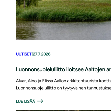
|
UUTISET
27.7.2026
Luonnonsuoleluliitto iloitsee Aaltojen 
Alvar, Aino ja Elissa Aallon arkkitehtuurista ko
Luonnonsuojeluliitto on tyytyväinen tunnustukses
LUE LISÄÄ