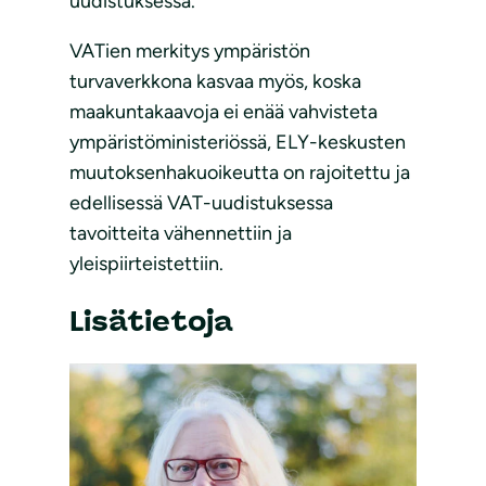
uudistuksessa.
VATien merkitys ympäristön
turvaverkkona kasvaa myös, koska
maakuntakaavoja ei enää vahvisteta
ympäristöministeriössä, ELY-keskusten
muutoksenhakuoikeutta on rajoitettu ja
edellisessä VAT-uudistuksessa
tavoitteita vähennettiin ja
yleispiirteistettiin.
Lisätietoja