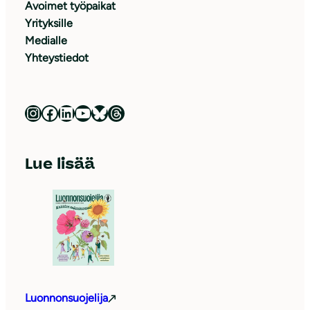
Avoimet työpaikat
Yrityksille
Medialle
Yhteystiedot
Luonnonsuojeluliitto Instagramissa
Luonnonsuojeluliitto Facebookissa
Luonnonsuojeluliitto LinkedInissä
Luonnonsuojeluliiton YouTube-kanava
Luonnonsuojeluliitto Blueskyssa
Luonnonsuojeluliitto Threadsissa
Lue lisää
Luonnonsuojelija