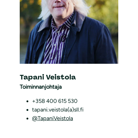
Tapani Veistola
Toiminnanjohtaja
+358 400 615 530
tapani.veistola(a)sll.fi
@TapaniVeistola