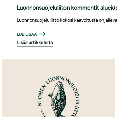
Luon­non­suo­je­lu­lii­ton kommentit aluei­d
Luonnonsuojeluliitto kokosi kaavoitusta ohjaile
LUE LISÄÄ
Lisää artikkeleita