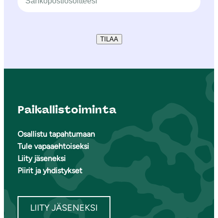
TILAA
Paikallistoiminta
Osallistu tapahtumaan
Tule vapaaehtoiseksi
Liity jäseneksi
Piirit ja yhdistykset
LIITY JÄSENEKSI