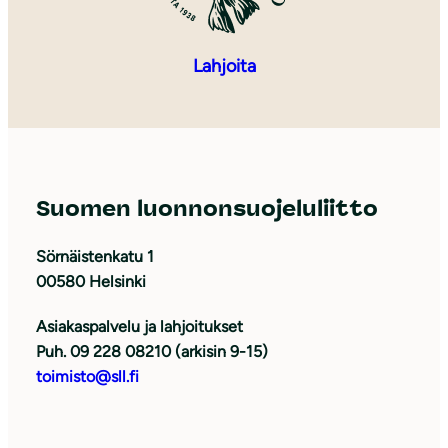
Lahjoita
Suomen luonnonsuojeluliitto
Sörnäistenkatu 1
00580 Helsinki
Asiakaspalvelu ja lahjoitukset
Puh. 09 228 08210 (arkisin 9-15)
toimisto@sll.fi